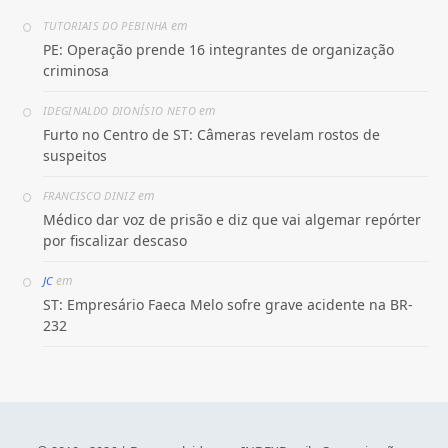
em
TUTORIAIS DO PEBINHA
PE: Operação prende 16 integrantes de organização
criminosa
em
IDEGINALDO DIONÍSIO NETO
Furto no Centro de ST: Câmeras revelam rostos de
suspeitos
em
FRANCISCO DINIZ
Médico dar voz de prisão e diz que vai algemar repórter
por fiscalizar descaso
em
JC
ST: Empresário Faeca Melo sofre grave acidente na BR-
232