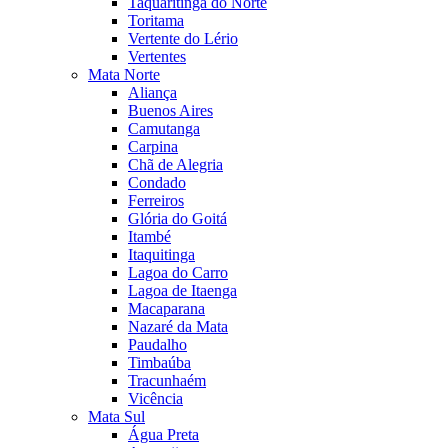
Taquaritinga do Norte
Toritama
Vertente do Lério
Vertentes
Mata Norte
Aliança
Buenos Aires
Camutanga
Carpina
Chã de Alegria
Condado
Ferreiros
Glória do Goitá
Itambé
Itaquitinga
Lagoa do Carro
Lagoa de Itaenga
Macaparana
Nazaré da Mata
Paudalho
Timbaúba
Tracunhaém
Vicência
Mata Sul
Água Preta