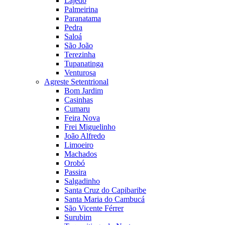
Lajedo
Palmeirina
Paranatama
Pedra
Saloá
São João
Terezinha
Tupanatinga
Venturosa
Agreste Setentrional
Bom Jardim
Casinhas
Cumaru
Feira Nova
Frei Miguelinho
João Alfredo
Limoeiro
Machados
Orobó
Passira
Salgadinho
Santa Cruz do Capibaribe
Santa Maria do Cambucá
São Vicente Férrer
Surubim