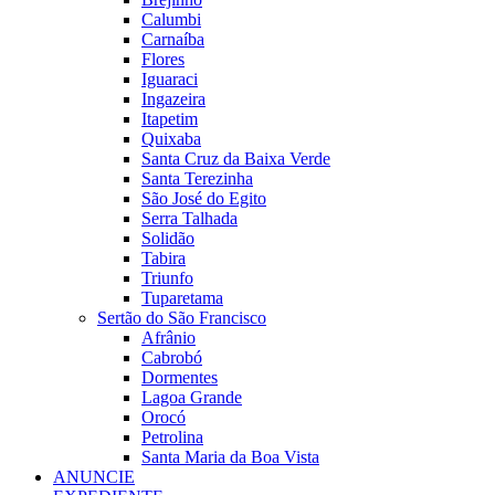
Calumbi
Carnaíba
Flores
Iguaraci
Ingazeira
Itapetim
Quixaba
Santa Cruz da Baixa Verde
Santa Terezinha
São José do Egito
Serra Talhada
Solidão
Tabira
Triunfo
Tuparetama
Sertão do São Francisco
Afrânio
Cabrobó
Dormentes
Lagoa Grande
Orocó
Petrolina
Santa Maria da Boa Vista
ANUNCIE