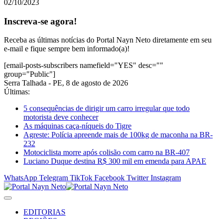
02/10/2023
Inscreva-se agora!
Receba as últimas notícias do Portal Nayn Neto diretamente em seu
e-mail e fique sempre bem informado(a)!
[email-posts-subscribers namefield="YES" desc=""
group="Public"]
Serra Talhada - PE, 8 de agosto de 2026
Últimas:
5 consequências de dirigir um carro irregular que todo
motorista deve conhecer
As máquinas caça-níqueis do Tigre
Agreste: Polícia apreende mais de 100kg de maconha na BR-
232
Motociclista morre após colisão com carro na BR-407
Luciano Duque destina R$ 300 mil em emenda para APAE
WhatsApp
Telegram
TikTok
Facebook
Twitter
Instagram
EDITORIAS