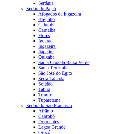
Sertânia
Sertão do Pajeú
Afogados da Ingazeira
Brejinho
Calumbi
Carnaíba
Flores
Iguaraci
Ingazeira
Itapetim
Quixaba
Santa Cruz da Baixa Verde
Santa Terezinha
São José do Egito
Serra Talhada
Solidão
Tabira
Triunfo
Tuparetama
Sertão do São Francisco
Afrânio
Cabrobó
Dormentes
Lagoa Grande
Orocó