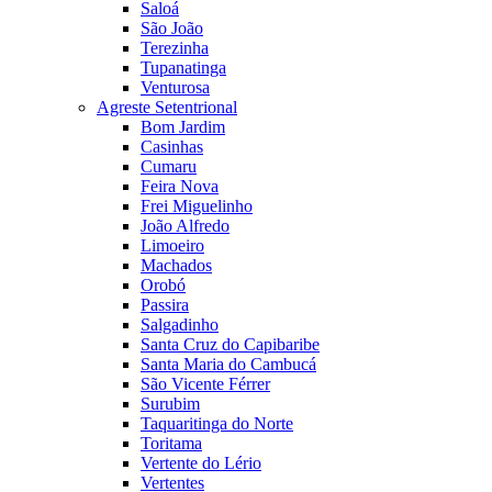
Saloá
São João
Terezinha
Tupanatinga
Venturosa
Agreste Setentrional
Bom Jardim
Casinhas
Cumaru
Feira Nova
Frei Miguelinho
João Alfredo
Limoeiro
Machados
Orobó
Passira
Salgadinho
Santa Cruz do Capibaribe
Santa Maria do Cambucá
São Vicente Férrer
Surubim
Taquaritinga do Norte
Toritama
Vertente do Lério
Vertentes