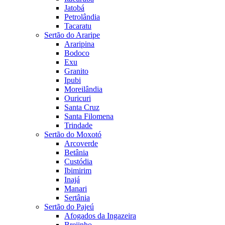
Jatobá
Petrolândia
Tacaratu
Sertão do Araripe
Araripina
Bodoco
Exu
Granito
Ipubi
Moreilândia
Ouricuri
Santa Cruz
Santa Filomena
Trindade
Sertão do Moxotó
Arcoverde
Betânia
Custódia
Ibimirim
Inajá
Manari
Sertânia
Sertão do Pajeú
Afogados da Ingazeira
Brejinho