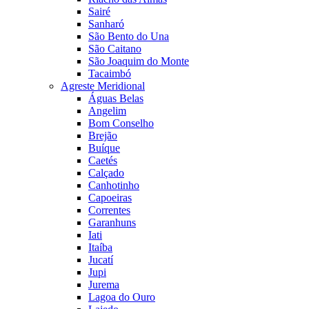
Sairé
Sanharó
São Bento do Una
São Caitano
São Joaquim do Monte
Tacaimbó
Agreste Meridional
Águas Belas
Angelim
Bom Conselho
Brejão
Buíque
Caetés
Calçado
Canhotinho
Capoeiras
Correntes
Garanhuns
Iati
Itaíba
Jucatí
Jupi
Jurema
Lagoa do Ouro