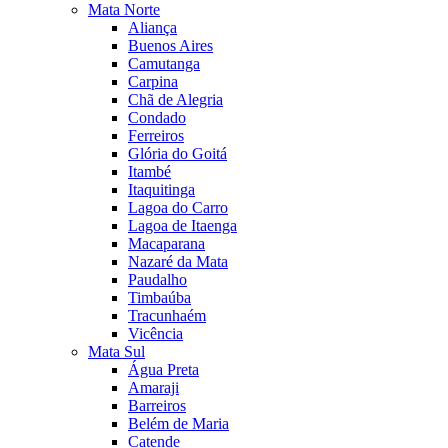
Mata Norte
Aliança
Buenos Aires
Camutanga
Carpina
Chã de Alegria
Condado
Ferreiros
Glória do Goitá
Itambé
Itaquitinga
Lagoa do Carro
Lagoa de Itaenga
Macaparana
Nazaré da Mata
Paudalho
Timbaúba
Tracunhaém
Vicência
Mata Sul
Água Preta
Amaraji
Barreiros
Belém de Maria
Catende