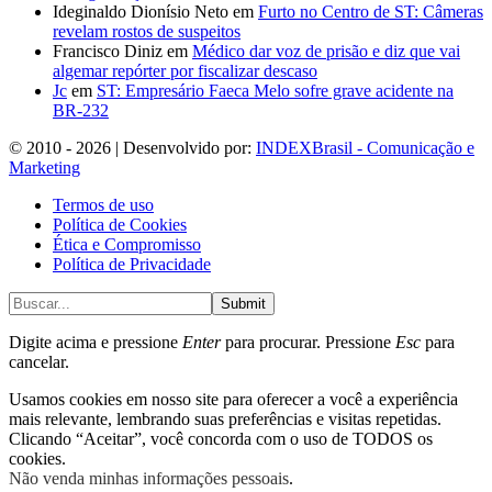
Ideginaldo Dionísio Neto
em
Furto no Centro de ST: Câmeras
revelam rostos de suspeitos
Francisco Diniz
em
Médico dar voz de prisão e diz que vai
algemar repórter por fiscalizar descaso
Jc
em
ST: Empresário Faeca Melo sofre grave acidente na
BR-232
© 2010 - 2026 | Desenvolvido por:
INDEXBrasil - Comunicação e
Marketing
Termos de uso
Política de Cookies
Ética e Compromisso
Política de Privacidade
Submit
Digite acima e pressione
Enter
para procurar. Pressione
Esc
para
cancelar.
Usamos cookies em nosso site para oferecer a você a experiência
mais relevante, lembrando suas preferências e visitas repetidas.
Clicando “Aceitar”, você concorda com o uso de TODOS os
cookies.
Não venda minhas informações pessoais
.