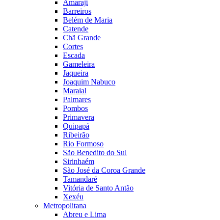
Amaraji
Barreiros
Belém de Maria
Catende
Chã Grande
Cortes
Escada
Gameleira
Jaqueira
Joaquim Nabuco
Maraial
Palmares
Pombos
Primavera
Quipapá
Ribeirão
Rio Formoso
São Benedito do Sul
Sirinhaém
São José da Coroa Grande
Tamandaré
Vitória de Santo Antão
Xexéu
Metropolitana
Abreu e Lima