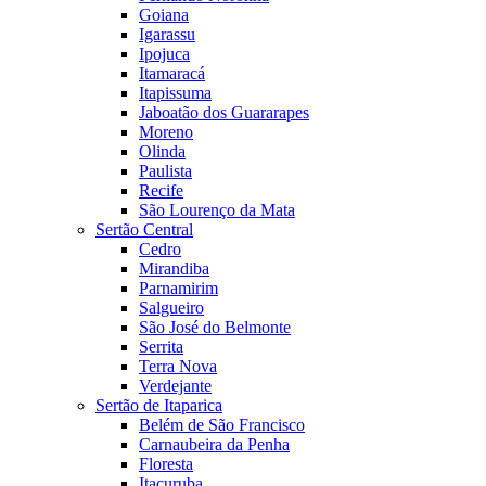
Goiana
Igarassu
Ipojuca
Itamaracá
Itapissuma
Jaboatão dos Guararapes
Moreno
Olinda
Paulista
Recife
São Lourenço da Mata
Sertão Central
Cedro
Mirandiba
Parnamirim
Salgueiro
São José do Belmonte
Serrita
Terra Nova
Verdejante
Sertão de Itaparica
Belém de São Francisco
Carnaubeira da Penha
Floresta
Itacuruba