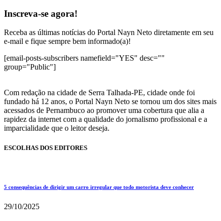
Inscreva-se agora!
Receba as últimas notícias do Portal Nayn Neto diretamente em seu
e-mail e fique sempre bem informado(a)!
[email-posts-subscribers namefield="YES" desc=""
group="Public"]
Com redação na cidade de Serra Talhada-PE, cidade onde foi
fundado há 12 anos, o Portal Nayn Neto se tornou um dos sites mais
acessados de Pernambuco ao promover uma cobertura que alia a
rapidez da internet com a qualidade do jornalismo profissional e a
imparcialidade que o leitor deseja.
ESCOLHAS DOS EDITORES
5 consequências de dirigir um carro irregular que todo motorista deve conhecer
29/10/2025