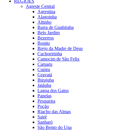
REGIÕES
Agreste Central
Agrestina
Alagoinha
Altinho
Barra de Guabiraba
Belo Jardim
Bezerros
Bonito
Brejo da Madre de Deus
Cachoeirinha
Camocim de São Felix
Caruaru
Cupira
Gravatá
Ibirajuba
Jatáuba
Lagoa dos Gatos
Panelas
Pesqueira
Poção
Riacho das Almas
Sairé
Sanharó
São Bento do Una