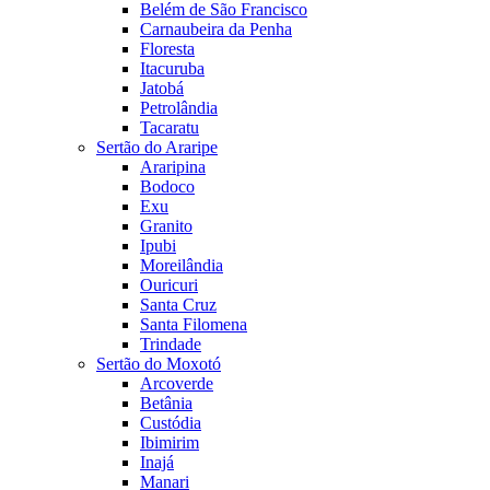
Belém de São Francisco
Carnaubeira da Penha
Floresta
Itacuruba
Jatobá
Petrolândia
Tacaratu
Sertão do Araripe
Araripina
Bodoco
Exu
Granito
Ipubi
Moreilândia
Ouricuri
Santa Cruz
Santa Filomena
Trindade
Sertão do Moxotó
Arcoverde
Betânia
Custódia
Ibimirim
Inajá
Manari