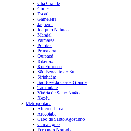
Chã Grande
Cortes
Escada
Gameleira
Jaqueira
Joaquim Nabuco
Maraial
Palmares
Pombos
Primavera
Quipapá
Ribeirão
Rio Formoso
São Benedito do Sul
Sirinhaém
São José da Coroa Grande
Tamandaré
Vitória de Santo Antão
Xexéu
Metropolitana
Abreu e Lima
Araçoiaba
Cabo de Santo Agostinho
Camaragibe
Fernando Noronha