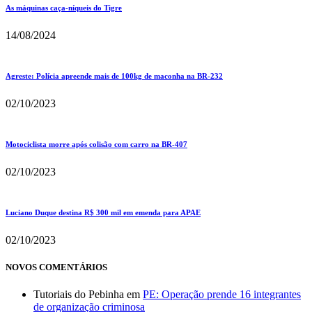
As máquinas caça-níqueis do Tigre
14/08/2024
Agreste: Polícia apreende mais de 100kg de maconha na BR-232
02/10/2023
Motociclista morre após colisão com carro na BR-407
02/10/2023
Luciano Duque destina R$ 300 mil em emenda para APAE
02/10/2023
NOVOS COMENTÁRIOS
Tutoriais do Pebinha
em
PE: Operação prende 16 integrantes
de organização criminosa