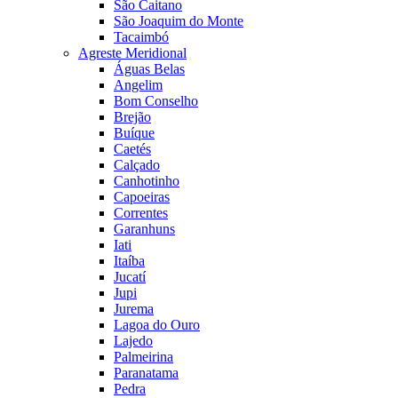
São Caitano
São Joaquim do Monte
Tacaimbó
Agreste Meridional
Águas Belas
Angelim
Bom Conselho
Brejão
Buíque
Caetés
Calçado
Canhotinho
Capoeiras
Correntes
Garanhuns
Iati
Itaíba
Jucatí
Jupi
Jurema
Lagoa do Ouro
Lajedo
Palmeirina
Paranatama
Pedra