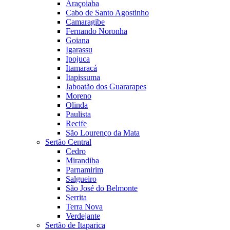
Araçoiaba
Cabo de Santo Agostinho
Camaragibe
Fernando Noronha
Goiana
Igarassu
Ipojuca
Itamaracá
Itapissuma
Jaboatão dos Guararapes
Moreno
Olinda
Paulista
Recife
São Lourenço da Mata
Sertão Central
Cedro
Mirandiba
Parnamirim
Salgueiro
São José do Belmonte
Serrita
Terra Nova
Verdejante
Sertão de Itaparica