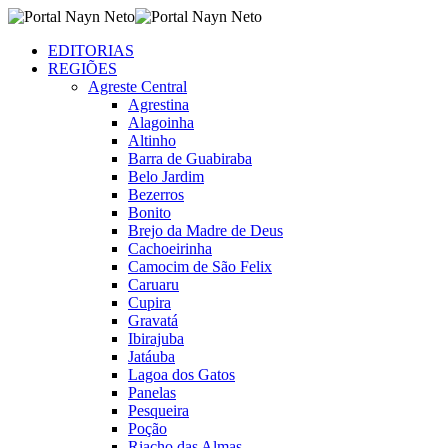
EDITORIAS
REGIÕES
Agreste Central
Agrestina
Alagoinha
Altinho
Barra de Guabiraba
Belo Jardim
Bezerros
Bonito
Brejo da Madre de Deus
Cachoeirinha
Camocim de São Felix
Caruaru
Cupira
Gravatá
Ibirajuba
Jatáuba
Lagoa dos Gatos
Panelas
Pesqueira
Poção
Riacho das Almas