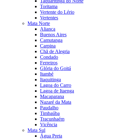
Taquaritinga do Norte
Toritama
Vertente do Lério
Vertentes
Mata Norte
Aliança
Buenos Aires
Camutanga
Carpina
Chã de Alegria
Condado
Ferreiros
Glória do Goitá
Itambé
Itaquitinga
Lagoa do Carro
Lagoa de Itaenga
Macaparana
Nazaré da Mata
Paudalho
Timbaúba
Tracunhaém
Vicência
Mata Sul
Água Preta