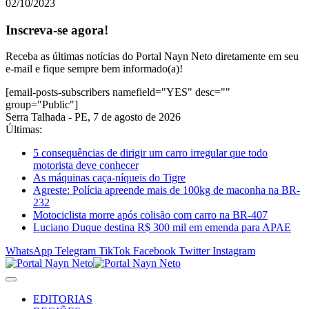
02/10/2023
Inscreva-se agora!
Receba as últimas notícias do Portal Nayn Neto diretamente em seu
e-mail e fique sempre bem informado(a)!
[email-posts-subscribers namefield="YES" desc=""
group="Public"]
Serra Talhada - PE, 7 de agosto de 2026
Últimas:
5 consequências de dirigir um carro irregular que todo
motorista deve conhecer
As máquinas caça-níqueis do Tigre
Agreste: Polícia apreende mais de 100kg de maconha na BR-
232
Motociclista morre após colisão com carro na BR-407
Luciano Duque destina R$ 300 mil em emenda para APAE
WhatsApp
Telegram
TikTok
Facebook
Twitter
Instagram
EDITORIAS