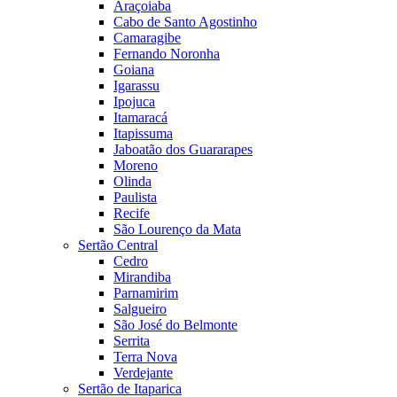
Araçoiaba
Cabo de Santo Agostinho
Camaragibe
Fernando Noronha
Goiana
Igarassu
Ipojuca
Itamaracá
Itapissuma
Jaboatão dos Guararapes
Moreno
Olinda
Paulista
Recife
São Lourenço da Mata
Sertão Central
Cedro
Mirandiba
Parnamirim
Salgueiro
São José do Belmonte
Serrita
Terra Nova
Verdejante
Sertão de Itaparica