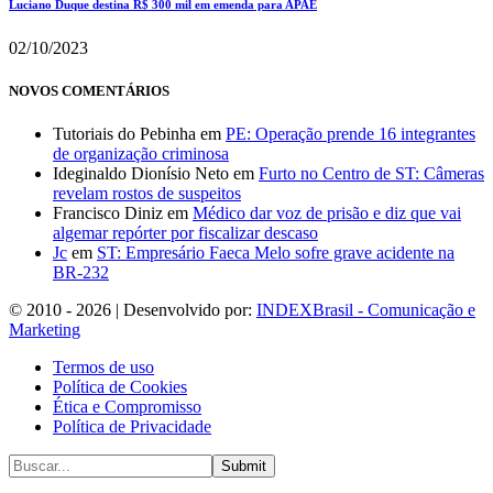
Luciano Duque destina R$ 300 mil em emenda para APAE
02/10/2023
NOVOS COMENTÁRIOS
Tutoriais do Pebinha
em
PE: Operação prende 16 integrantes
de organização criminosa
Ideginaldo Dionísio Neto
em
Furto no Centro de ST: Câmeras
revelam rostos de suspeitos
Francisco Diniz
em
Médico dar voz de prisão e diz que vai
algemar repórter por fiscalizar descaso
Jc
em
ST: Empresário Faeca Melo sofre grave acidente na
BR-232
© 2010 - 2026 | Desenvolvido por:
INDEXBrasil - Comunicação e
Marketing
Termos de uso
Política de Cookies
Ética e Compromisso
Política de Privacidade
Submit