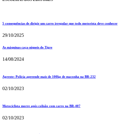
5 consequências de dirigir um carro irregular que todo motorista deve conhecer
29/10/2025
As máquinas caça-níqueis do Tigre
14/08/2024
Agreste: Polícia apreende mais de 100kg de maconha na BR-232
02/10/2023
Motociclista morre após colisão com carro na BR-407
02/10/2023