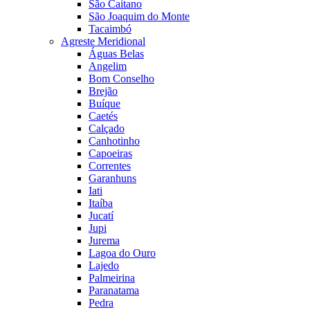
São Caitano
São Joaquim do Monte
Tacaimbó
Agreste Meridional
Águas Belas
Angelim
Bom Conselho
Brejão
Buíque
Caetés
Calçado
Canhotinho
Capoeiras
Correntes
Garanhuns
Iati
Itaíba
Jucatí
Jupi
Jurema
Lagoa do Ouro
Lajedo
Palmeirina
Paranatama
Pedra