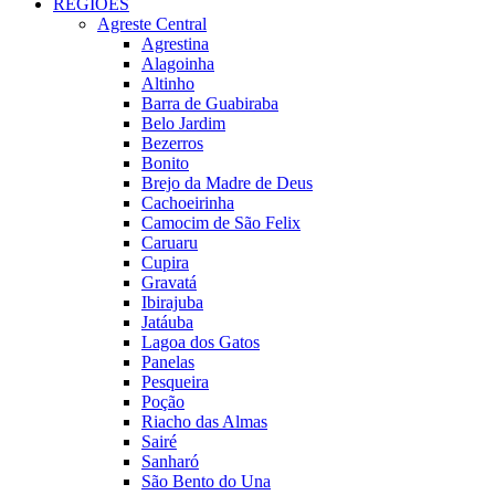
REGIÕES
Agreste Central
Agrestina
Alagoinha
Altinho
Barra de Guabiraba
Belo Jardim
Bezerros
Bonito
Brejo da Madre de Deus
Cachoeirinha
Camocim de São Felix
Caruaru
Cupira
Gravatá
Ibirajuba
Jatáuba
Lagoa dos Gatos
Panelas
Pesqueira
Poção
Riacho das Almas
Sairé
Sanharó
São Bento do Una