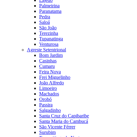
Lajedo
Palmeirina
Paranatama
Pedra
Saloá
São João
Terezinha
Tupanatinga
Venturosa
Agreste Setentrional
Bom Jardim
Casinhas
Cumaru
Feira Nova
Frei Miguelinho
João Alfredo
Limoeiro
Machados
Orobó
Passira
Salgadinho
Santa Cruz do Capibaribe
Santa Maria do Cambucá
São Vicente Férrer
Surubim