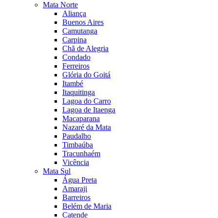
Mata Norte
Aliança
Buenos Aires
Camutanga
Carpina
Chã de Alegria
Condado
Ferreiros
Glória do Goitá
Itambé
Itaquitinga
Lagoa do Carro
Lagoa de Itaenga
Macaparana
Nazaré da Mata
Paudalho
Timbaúba
Tracunhaém
Vicência
Mata Sul
Água Preta
Amaraji
Barreiros
Belém de Maria
Catende