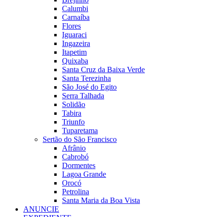
Calumbi
Carnaíba
Flores
Iguaraci
Ingazeira
Itapetim
Quixaba
Santa Cruz da Baixa Verde
Santa Terezinha
São José do Egito
Serra Talhada
Solidão
Tabira
Triunfo
Tuparetama
Sertão do São Francisco
Afrânio
Cabrobó
Dormentes
Lagoa Grande
Orocó
Petrolina
Santa Maria da Boa Vista
ANUNCIE