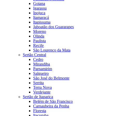
Goiana
Igarassu
Ipojuca
Itamaracá
Itapissuma
Jaboatão dos Guararapes
Moreno
Olinda
Paulista
Recife
São Lourenço da Mata
Sertão Central
Cedro
Mirandiba
Parnamirim
Salgueiro
São José do Belmonte
Serrita
Terra Nova
Verdejante
Sertão de Itaparica
Belém de São Francisco
Carnaubeira da Penha
Floresta
Itacuruba