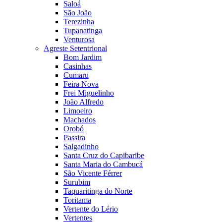
Saloá
São João
Terezinha
Tupanatinga
Venturosa
Agreste Setentrional
Bom Jardim
Casinhas
Cumaru
Feira Nova
Frei Miguelinho
João Alfredo
Limoeiro
Machados
Orobó
Passira
Salgadinho
Santa Cruz do Capibaribe
Santa Maria do Cambucá
São Vicente Férrer
Surubim
Taquaritinga do Norte
Toritama
Vertente do Lério
Vertentes