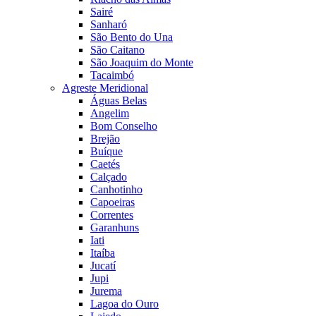
Sairé
Sanharó
São Bento do Una
São Caitano
São Joaquim do Monte
Tacaimbó
Agreste Meridional
Águas Belas
Angelim
Bom Conselho
Brejão
Buíque
Caetés
Calçado
Canhotinho
Capoeiras
Correntes
Garanhuns
Iati
Itaíba
Jucatí
Jupi
Jurema
Lagoa do Ouro