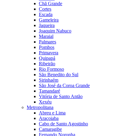
Chã Grande
Cortes
Escada
Gameleira
Jaqueira
Joaquim Nabuco
Maraial
Palmares
Pombos
Primavera
Quipapá
Ribeirão
Rio Formoso
São Benedito do Sul
Sirinhaém
São José da Coroa Grande
Tamandaré
Vitória de Santo Antão
Xexéu
Metropolitana
Abreu e Lima
Araçoiaba
Cabo de Santo Agostinho
Camaragibe
Fernando Noronha