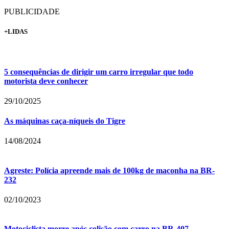
PUBLICIDADE
+LIDAS
5 consequências de dirigir um carro irregular que todo
motorista deve conhecer
29/10/2025
As máquinas caça-níqueis do Tigre
14/08/2024
Agreste: Polícia apreende mais de 100kg de maconha na BR-
232
02/10/2023
Motociclista morre após colisão com carro na BR-407