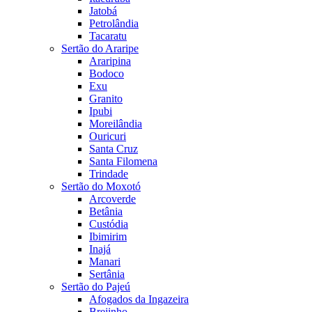
Jatobá
Petrolândia
Tacaratu
Sertão do Araripe
Araripina
Bodoco
Exu
Granito
Ipubi
Moreilândia
Ouricuri
Santa Cruz
Santa Filomena
Trindade
Sertão do Moxotó
Arcoverde
Betânia
Custódia
Ibimirim
Inajá
Manari
Sertânia
Sertão do Pajeú
Afogados da Ingazeira
Brejinho