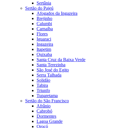
Sertânia
Sertão do Pajeú
Afogados da Ingazeira
Brejinho
Calumbi
Carnaíba
Flores
Iguaraci
Ingazeira
Itapetim
Quixaba
Santa Cruz da Baixa Verde
Santa Terezinha
São José do Egito
Serra Talhada
Solidão
Tabira
Triunfo
Tuparetama
Sertão do São Francisco
Afrânio
Cabrobó
Dormentes
Lagoa Grande
Orocó