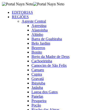
EDITORIAS
REGIÕES
Agreste Central
Agrestina
Alagoinha
Altinho
Barra de Guabiraba
Belo Jardim
Bezerros
Bonito
Brejo da Madre de Deus
Cachoeirinha
Camocim de São Felix
Caruaru
Cupira
Gravatá
Ibirajuba
Jatáuba
Lagoa dos Gatos
Panelas
Pesqueira
Poção
Riacho das Almas