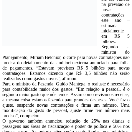
na previsão de
novas
contratações
este ano –
estimada
inicialmente
em R$ 5
bilhões.
Segundo a
ministra do
Planejamento, Miriam Belchior, o corte para novas contratações não
precisa do detalhamento da auditoria externa anunciada para folha
de pagamentos. “Estavam previstos R$ 5 bilhões para novas
contratações. Estamos dizendo que R$ 3,5 bilhões não serão
realizados como gastos novos”, afirmou.
Para o ministro da Fazenda, Guido Mantega, o reajuste é necessário
para contabilidade maior dos gastos. “Em relação a pessoal, é o
segundo maior gasto que nós temos. Assim como revisamos receitas,
a mesma coisa estamos fazendo para grandes despesas. Você faz o
ajuste, suspende novas contratações e firma um número. Uma
modificação do gasto de pessoal, ajuste firme tem número mais
preciso”, completou.
O governo também anunciou redução de 25% nas diárias e
passagens nas áreas de fiscalização e poder de política e 50% nos
demais casos. As autorizações serão centralizadas nos ministros,