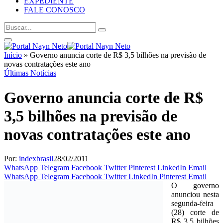
EXPEDIENTE
FALE CONOSCO
Início
»
Governo anuncia corte de R$ 3,5 bilhões na previsão de
novas contratações este ano
Últimas Notícias
Governo anuncia corte de R$
3,5 bilhões na previsão de
novas contratações este ano
Por:
indexbrasil
28/02/2011
WhatsApp
Telegram
Facebook
Twitter
Pinterest
LinkedIn
Email
WhatsApp
Telegram
Facebook
Twitter
LinkedIn
Pinterest
Email
O governo
anunciou nesta
segunda-feira
(28) corte de
R$ 3,5 bilhões