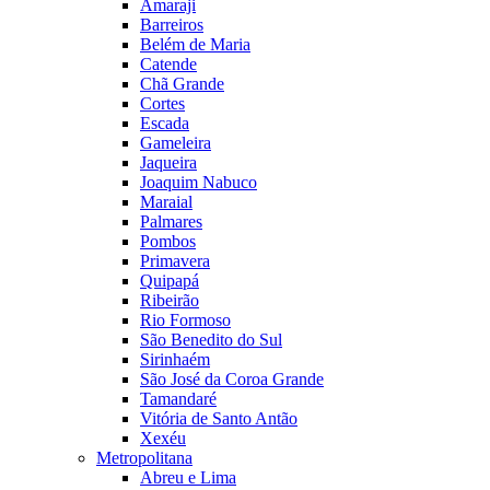
Amaraji
Barreiros
Belém de Maria
Catende
Chã Grande
Cortes
Escada
Gameleira
Jaqueira
Joaquim Nabuco
Maraial
Palmares
Pombos
Primavera
Quipapá
Ribeirão
Rio Formoso
São Benedito do Sul
Sirinhaém
São José da Coroa Grande
Tamandaré
Vitória de Santo Antão
Xexéu
Metropolitana
Abreu e Lima