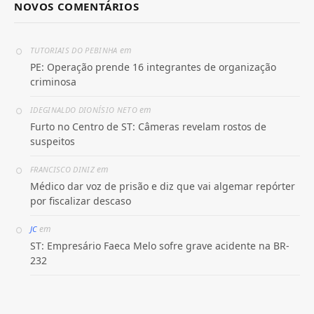
NOVOS COMENTÁRIOS
em
TUTORIAIS DO PEBINHA
PE: Operação prende 16 integrantes de organização
criminosa
em
IDEGINALDO DIONÍSIO NETO
Furto no Centro de ST: Câmeras revelam rostos de
suspeitos
em
FRANCISCO DINIZ
Médico dar voz de prisão e diz que vai algemar repórter
por fiscalizar descaso
em
JC
ST: Empresário Faeca Melo sofre grave acidente na BR-
232