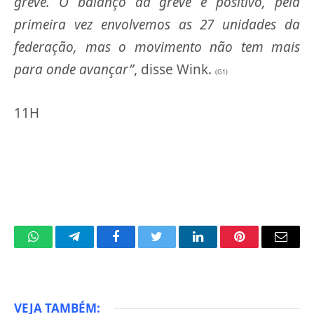
greve. O balanço da greve é positivo, pela
primeira vez envolvemos as 27 unidades da
federação, mas o movimento não tem mais
para onde avançar”
, disse Wink.
(G1)
11H
WhatsApp
Telegram
Facebook
Twitter
LinkedIn
Pinterest
Email
VEJA TAMBÉM: