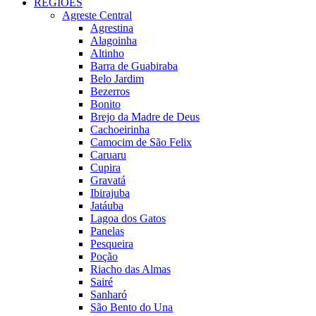
REGIÕES
Agreste Central
Agrestina
Alagoinha
Altinho
Barra de Guabiraba
Belo Jardim
Bezerros
Bonito
Brejo da Madre de Deus
Cachoeirinha
Camocim de São Felix
Caruaru
Cupira
Gravatá
Ibirajuba
Jatáuba
Lagoa dos Gatos
Panelas
Pesqueira
Poção
Riacho das Almas
Sairé
Sanharó
São Bento do Una