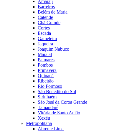
Amaraji
Barreiros
Belém de Maria
Catende
Chã Grande
Cortes
Escada
Gameleira
Jaqueira
Joaquim Nabuco
Maraial
Palmares
Pombos
Primavera
Quipapá
Ribeirão
Rio Formoso
São Benedito do Sul
Sirinhaém
São José da Coroa Grande
Tamandaré
Vitória de Santo Antão
Xexéu
Metropolitana
Abreu e Lima