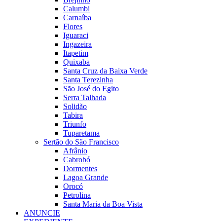
Calumbi
Carnaíba
Flores
Iguaraci
Ingazeira
Itapetim
Quixaba
Santa Cruz da Baixa Verde
Santa Terezinha
São José do Egito
Serra Talhada
Solidão
Tabira
Triunfo
Tuparetama
Sertão do São Francisco
Afrânio
Cabrobó
Dormentes
Lagoa Grande
Orocó
Petrolina
Santa Maria da Boa Vista
ANUNCIE