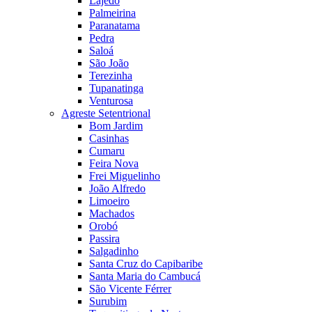
Lajedo
Palmeirina
Paranatama
Pedra
Saloá
São João
Terezinha
Tupanatinga
Venturosa
Agreste Setentrional
Bom Jardim
Casinhas
Cumaru
Feira Nova
Frei Miguelinho
João Alfredo
Limoeiro
Machados
Orobó
Passira
Salgadinho
Santa Cruz do Capibaribe
Santa Maria do Cambucá
São Vicente Férrer
Surubim