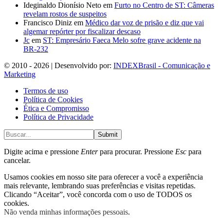
Ideginaldo Dionísio Neto
em
Furto no Centro de ST: Câmeras
revelam rostos de suspeitos
Francisco Diniz
em
Médico dar voz de prisão e diz que vai
algemar repórter por fiscalizar descaso
Jc
em
ST: Empresário Faeca Melo sofre grave acidente na
BR-232
© 2010 - 2026 | Desenvolvido por:
INDEXBrasil - Comunicação e
Marketing
Termos de uso
Política de Cookies
Ética e Compromisso
Política de Privacidade
Submit
Digite acima e pressione
Enter
para procurar. Pressione
Esc
para
cancelar.
Usamos cookies em nosso site para oferecer a você a experiência
mais relevante, lembrando suas preferências e visitas repetidas.
Clicando “Aceitar”, você concorda com o uso de TODOS os
cookies.
Não venda minhas informações pessoais
.