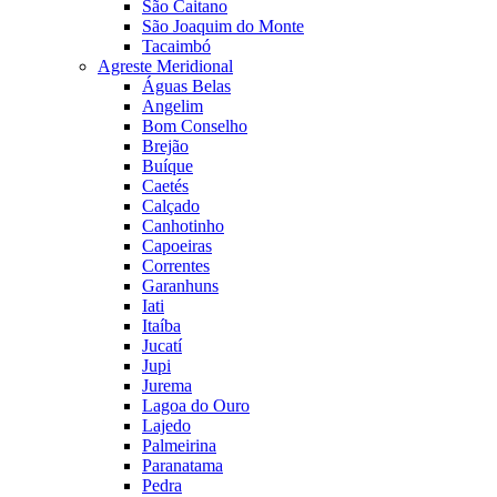
São Caitano
São Joaquim do Monte
Tacaimbó
Agreste Meridional
Águas Belas
Angelim
Bom Conselho
Brejão
Buíque
Caetés
Calçado
Canhotinho
Capoeiras
Correntes
Garanhuns
Iati
Itaíba
Jucatí
Jupi
Jurema
Lagoa do Ouro
Lajedo
Palmeirina
Paranatama
Pedra