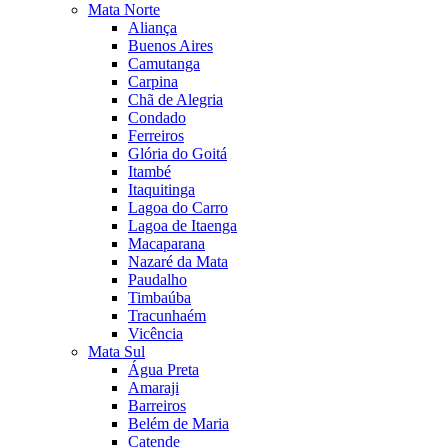
Mata Norte
Aliança
Buenos Aires
Camutanga
Carpina
Chã de Alegria
Condado
Ferreiros
Glória do Goitá
Itambé
Itaquitinga
Lagoa do Carro
Lagoa de Itaenga
Macaparana
Nazaré da Mata
Paudalho
Timbaúba
Tracunhaém
Vicência
Mata Sul
Água Preta
Amaraji
Barreiros
Belém de Maria
Catende