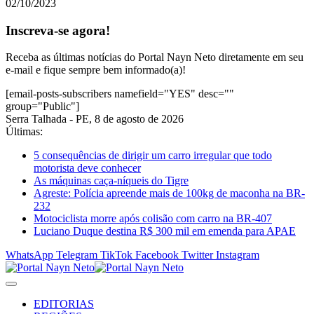
02/10/2023
Inscreva-se agora!
Receba as últimas notícias do Portal Nayn Neto diretamente em seu
e-mail e fique sempre bem informado(a)!
[email-posts-subscribers namefield="YES" desc=""
group="Public"]
Serra Talhada - PE, 8 de agosto de 2026
Últimas:
5 consequências de dirigir um carro irregular que todo
motorista deve conhecer
As máquinas caça-níqueis do Tigre
Agreste: Polícia apreende mais de 100kg de maconha na BR-
232
Motociclista morre após colisão com carro na BR-407
Luciano Duque destina R$ 300 mil em emenda para APAE
WhatsApp
Telegram
TikTok
Facebook
Twitter
Instagram
EDITORIAS