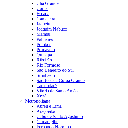
Chã Grande
Cortes
Escada
Gameleira
Jaqueira
Joaquim Nabuco
Maraial
Palmares
Pombos
Primavera
Quipapá
Ribeirão
Rio Formoso
São Benedito do Sul
Sirinhaém
São José da Coroa Grande
Tamandaré
Vitória de Santo Antão
Xexéu
Metropolitana
Abreu e Lima
Araçoiaba
Cabo de Santo Agostinho
Camaragibe
Fernando Noronha