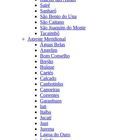
Sairé
Sanharó
São Bento do Una
São Caitano
São Joaquim do Monte
Tacaimbó
Agreste Meridional
Águas Belas
Angelim
Bom Conselho
Brejão
Buíque
Caetés
Calçado
Canhotinho
Capoeiras
Correntes
Garanhuns
Iati
Itaíba
Jucatí
Jupi
Jurema
Lagoa do Ouro