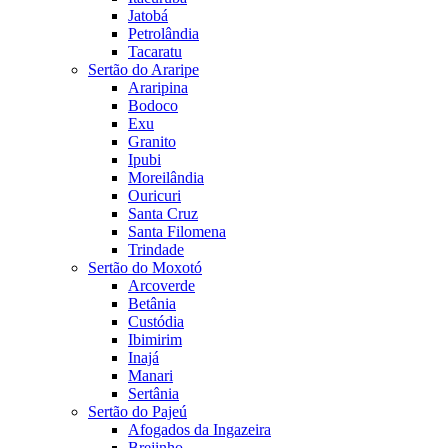
Jatobá
Petrolândia
Tacaratu
Sertão do Araripe
Araripina
Bodoco
Exu
Granito
Ipubi
Moreilândia
Ouricuri
Santa Cruz
Santa Filomena
Trindade
Sertão do Moxotó
Arcoverde
Betânia
Custódia
Ibimirim
Inajá
Manari
Sertânia
Sertão do Pajeú
Afogados da Ingazeira
Brejinho