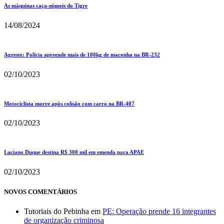
As máquinas caça-níqueis do Tigre
14/08/2024
Agreste: Polícia apreende mais de 100kg de maconha na BR-232
02/10/2023
Motociclista morre após colisão com carro na BR-407
02/10/2023
Luciano Duque destina R$ 300 mil em emenda para APAE
02/10/2023
NOVOS COMENTÁRIOS
Tutoriais do Pebinha
em
PE: Operação prende 16 integrantes
de organização criminosa