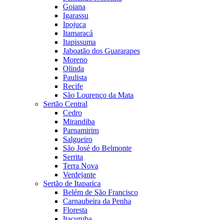
Goiana
Igarassu
Ipojuca
Itamaracá
Itapissuma
Jaboatão dos Guararapes
Moreno
Olinda
Paulista
Recife
São Lourenço da Mata
Sertão Central
Cedro
Mirandiba
Parnamirim
Salgueiro
São José do Belmonte
Serrita
Terra Nova
Verdejante
Sertão de Itaparica
Belém de São Francisco
Carnaubeira da Penha
Floresta
Itacuruba