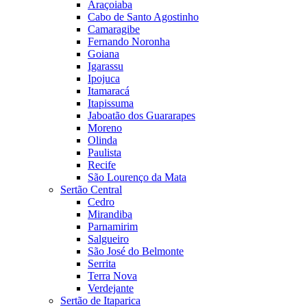
Araçoiaba
Cabo de Santo Agostinho
Camaragibe
Fernando Noronha
Goiana
Igarassu
Ipojuca
Itamaracá
Itapissuma
Jaboatão dos Guararapes
Moreno
Olinda
Paulista
Recife
São Lourenço da Mata
Sertão Central
Cedro
Mirandiba
Parnamirim
Salgueiro
São José do Belmonte
Serrita
Terra Nova
Verdejante
Sertão de Itaparica