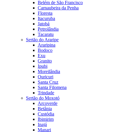
Belém de São Francisco
Carnaubeira da Penha
Floresta
Itacuruba
Jatobá
Petrolândia
Tacaratu
Sertão do Araripe
Araripina
Bodoco
Exu
Granito
Ipubi
Moreilândia
Ouricuri
Santa Cruz
Santa Filomena
Trindade
Sertão do Moxotó
Arcoverde
Betânia
Custódia
Ibimirim
Inajá
Manari