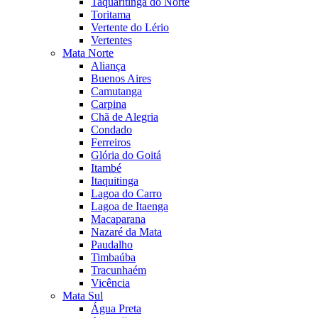
Taquaritinga do Norte
Toritama
Vertente do Lério
Vertentes
Mata Norte
Aliança
Buenos Aires
Camutanga
Carpina
Chã de Alegria
Condado
Ferreiros
Glória do Goitá
Itambé
Itaquitinga
Lagoa do Carro
Lagoa de Itaenga
Macaparana
Nazaré da Mata
Paudalho
Timbaúba
Tracunhaém
Vicência
Mata Sul
Água Preta