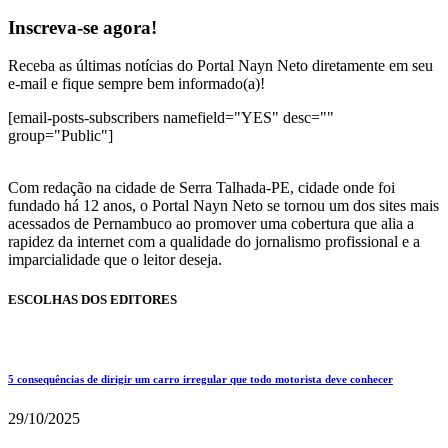
Inscreva-se agora!
Receba as últimas notícias do Portal Nayn Neto diretamente em seu
e-mail e fique sempre bem informado(a)!
[email-posts-subscribers namefield="YES" desc=""
group="Public"]
Com redação na cidade de Serra Talhada-PE, cidade onde foi
fundado há 12 anos, o Portal Nayn Neto se tornou um dos sites mais
acessados de Pernambuco ao promover uma cobertura que alia a
rapidez da internet com a qualidade do jornalismo profissional e a
imparcialidade que o leitor deseja.
ESCOLHAS DOS EDITORES
5 consequências de dirigir um carro irregular que todo motorista deve conhecer
29/10/2025