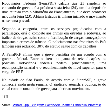
Rodoviários Federais (FenaPRF) calcula que 21 atendem ao
comando de greve até a próxima sexta-feira (24), um dia depois de
uma reunião com o Ministério do Planejamento, que deve acontecer
na quinta-feira (23). Alguns Estados já tinham iniciado o movimento
na semana passada.
Segundo a categoria, entre os serviços prejudicados com a
paralisação, está o combate aos crimes em estradas e rodovias, ao
tráfico de drogas assim como a fiscalização de cargas, sonegação de
impostos e crimes de trânsito. O policiamento nas fronteiras do País
também será reduzido, 30% do efetivo segue com os trabalhos.
A FenaPRF afirma que a greve persistirá até um acordo com o
governo federal. Entre os itens da pauta de reivindicações, os
policiais rodoviários federais pedem, principalmente, uma
recomposição salarial e o reconhecimento do nível superior para o
cargo de PRF.
Na cidade de São Paulo, de acordo com o Sinprf-SP, a greve
começará ainda nesta semana. O sindicato aguarda a publicação do
edital com o comando de greve para aderir ao movimento.
11H
Share.
WhatsApp
Telegram
Facebook
Twitter
LinkedIn
Pinterest