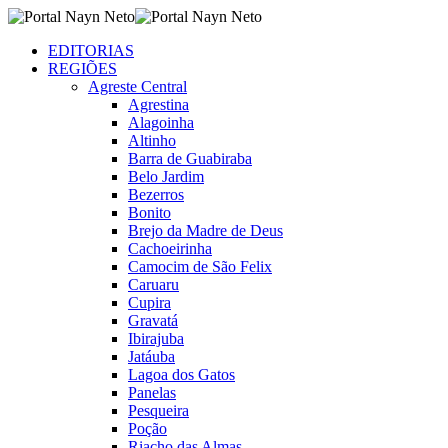
EDITORIAS
REGIÕES
Agreste Central
Agrestina
Alagoinha
Altinho
Barra de Guabiraba
Belo Jardim
Bezerros
Bonito
Brejo da Madre de Deus
Cachoeirinha
Camocim de São Felix
Caruaru
Cupira
Gravatá
Ibirajuba
Jatáuba
Lagoa dos Gatos
Panelas
Pesqueira
Poção
Riacho das Almas