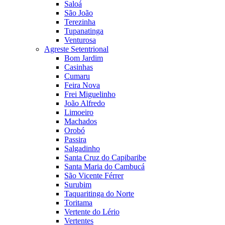
Saloá
São João
Terezinha
Tupanatinga
Venturosa
Agreste Setentrional
Bom Jardim
Casinhas
Cumaru
Feira Nova
Frei Miguelinho
João Alfredo
Limoeiro
Machados
Orobó
Passira
Salgadinho
Santa Cruz do Capibaribe
Santa Maria do Cambucá
São Vicente Férrer
Surubim
Taquaritinga do Norte
Toritama
Vertente do Lério
Vertentes