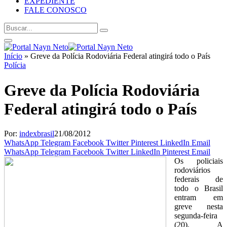
EXPEDIENTE
FALE CONOSCO
Início
»
Greve da Polícia Rodoviária Federal atingirá todo o País
Polícia
Greve da Polícia Rodoviária
Federal atingirá todo o País
Por:
indexbrasil
21/08/2012
WhatsApp
Telegram
Facebook
Twitter
Pinterest
LinkedIn
Email
WhatsApp
Telegram
Facebook
Twitter
LinkedIn
Pinterest
Email
Os policiais
rodoviários
federais de
todo o Brasil
entram em
greve nesta
segunda-feira
(20). A