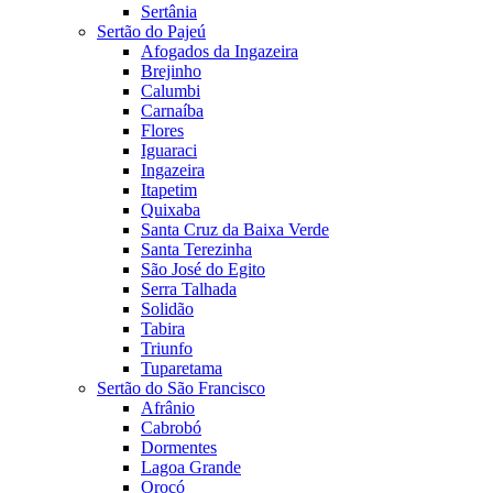
Sertânia
Sertão do Pajeú
Afogados da Ingazeira
Brejinho
Calumbi
Carnaíba
Flores
Iguaraci
Ingazeira
Itapetim
Quixaba
Santa Cruz da Baixa Verde
Santa Terezinha
São José do Egito
Serra Talhada
Solidão
Tabira
Triunfo
Tuparetama
Sertão do São Francisco
Afrânio
Cabrobó
Dormentes
Lagoa Grande
Orocó