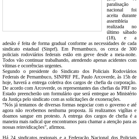
paralisação
nacional foi
aceita durante
assembleia
realizada no
último sábado
(18), e a
adesão é feita de forma gradual conforme as necessidades de cada
sindicato estadual (Sinprf). Em Pernambuco, os cerca de 300
policiais rodoviários federais estão em greve desde a meia-noite.
Todos vão continuar trabalhando, atendendo apenas acidentes com
vítimas e ocorrências urgentes.
Segundo o presidente do Sindicato dos Policiais Rodoviários
Federais de Pernambuco, SINPRF PE, Paulo Arcoverde, às 15h de
hoje, haverá a entrega coletiva dos cargos de chefia da corporação.
De acordo com Arcoverde, os representantes das chefias da PRF no
Estado preencherão um formulário que será entregue ao Ministério
da Justiça pelo sindicato com as solicitações de exonerações.
“Nós já tentamos de diversas formas negociar com o governo e até
agora não recebemos nenhuma proposta. Já realizamos vigílias e
doamos sangue em protesto. A entrega dos cargos de chefia é a
maneira mais radical que encontramos para chamar a atenção para as
nossas reinvidicações”, afirmou.
Há 24 sindicatos regionais e a Federação Nacional dos Policiais