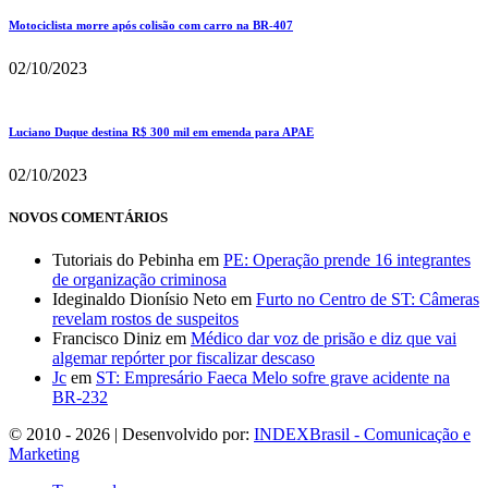
Motociclista morre após colisão com carro na BR-407
02/10/2023
Luciano Duque destina R$ 300 mil em emenda para APAE
02/10/2023
NOVOS COMENTÁRIOS
Tutoriais do Pebinha
em
PE: Operação prende 16 integrantes
de organização criminosa
Ideginaldo Dionísio Neto
em
Furto no Centro de ST: Câmeras
revelam rostos de suspeitos
Francisco Diniz
em
Médico dar voz de prisão e diz que vai
algemar repórter por fiscalizar descaso
Jc
em
ST: Empresário Faeca Melo sofre grave acidente na
BR-232
© 2010 - 2026 | Desenvolvido por:
INDEXBrasil - Comunicação e
Marketing