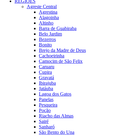
REGIÕES
Agreste Central
Agrestina
Alagoinha
Altinho
Barra de Guabiraba
Belo Jardim
Bezerros
Bonito
Brejo da Madre de Deus
Cachoeirinha
Camocim de São Felix
Caruaru
Cupira
Gravatá
Ibirajuba
Jatáuba
Lagoa dos Gatos
Panelas
Pesqueira
Poção
Riacho das Almas
Sairé
Sanharó
São Bento do Una