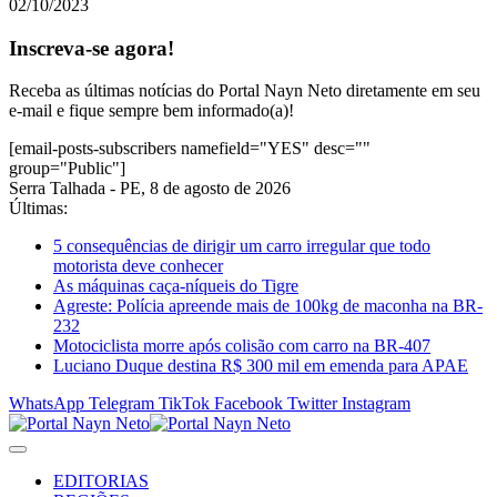
02/10/2023
Inscreva-se agora!
Receba as últimas notícias do Portal Nayn Neto diretamente em seu
e-mail e fique sempre bem informado(a)!
[email-posts-subscribers namefield="YES" desc=""
group="Public"]
Serra Talhada - PE, 8 de agosto de 2026
Últimas:
5 consequências de dirigir um carro irregular que todo
motorista deve conhecer
As máquinas caça-níqueis do Tigre
Agreste: Polícia apreende mais de 100kg de maconha na BR-
232
Motociclista morre após colisão com carro na BR-407
Luciano Duque destina R$ 300 mil em emenda para APAE
WhatsApp
Telegram
TikTok
Facebook
Twitter
Instagram
EDITORIAS