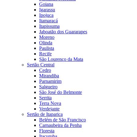
Goiana
Igarassu
Ipojuca
Itamaracá
Itapissuma
Jaboatão dos Guararapes
Moreno
Olinda
Paulista
Recife
São Lourenço da Mata
Sertão Central
Cedro
Mirandiba
Parnamirim
Salgueiro
São José do Belmonte
Serrita
Terra Nova
Verdejante
Sertão de Itaparica
Belém de São Francisco
Carnaubeira da Penha
Floresta
Itacuruba