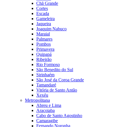
Chã Grande
Cortes
Escada
Gameleira
Jaqueira
Joaquim Nabuco
Maraial
Palmares
Pombos
Primavera
Quipapá
Ribeirão
Rio Formoso
São Benedito do Sul
Sirinhaém
São José da Coroa Grande
Tamandaré
Vitória de Santo Antão
Xexéu
Metropolitana
Abreu e Lima
Araçoiaba
Cabo de Santo Agostinho
Camaragibe
Fernando Noronha