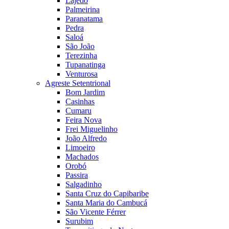
Lajedo
Palmeirina
Paranatama
Pedra
Saloá
São João
Terezinha
Tupanatinga
Venturosa
Agreste Setentrional
Bom Jardim
Casinhas
Cumaru
Feira Nova
Frei Miguelinho
João Alfredo
Limoeiro
Machados
Orobó
Passira
Salgadinho
Santa Cruz do Capibaribe
Santa Maria do Cambucá
São Vicente Férrer
Surubim