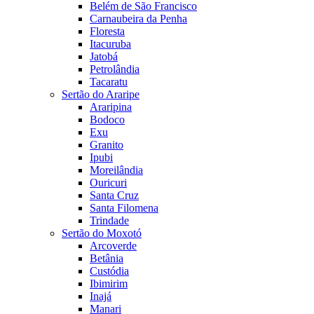
Belém de São Francisco
Carnaubeira da Penha
Floresta
Itacuruba
Jatobá
Petrolândia
Tacaratu
Sertão do Araripe
Araripina
Bodoco
Exu
Granito
Ipubi
Moreilândia
Ouricuri
Santa Cruz
Santa Filomena
Trindade
Sertão do Moxotó
Arcoverde
Betânia
Custódia
Ibimirim
Inajá
Manari