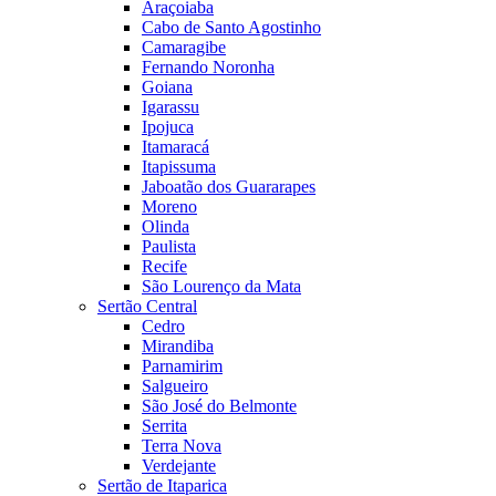
Araçoiaba
Cabo de Santo Agostinho
Camaragibe
Fernando Noronha
Goiana
Igarassu
Ipojuca
Itamaracá
Itapissuma
Jaboatão dos Guararapes
Moreno
Olinda
Paulista
Recife
São Lourenço da Mata
Sertão Central
Cedro
Mirandiba
Parnamirim
Salgueiro
São José do Belmonte
Serrita
Terra Nova
Verdejante
Sertão de Itaparica