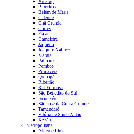
Amaraji
Barreiros
Belém de Maria
Catende
Chã Grande
Cortes
Escada
Gameleira
Jaqueira
Joaquim Nabuco
Maraial
Palmares
Pombos
Primavera
Quipapá
Ribeirão
Rio Formoso
São Benedito do Sul
Sirinhaém
São José da Coroa Grande
Tamandaré
Vitória de Santo Antão
Xexéu
Metropolitana
Abreu e Lima