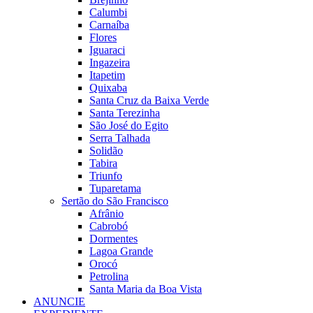
Calumbi
Carnaíba
Flores
Iguaraci
Ingazeira
Itapetim
Quixaba
Santa Cruz da Baixa Verde
Santa Terezinha
São José do Egito
Serra Talhada
Solidão
Tabira
Triunfo
Tuparetama
Sertão do São Francisco
Afrânio
Cabrobó
Dormentes
Lagoa Grande
Orocó
Petrolina
Santa Maria da Boa Vista
ANUNCIE