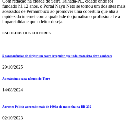
Com redação na cidade de Serra Talhada-PE, cidade onde foi
fundado há 12 anos, o Portal Nayn Neto se tornou um dos sites mais
acessados de Pernambuco ao promover uma cobertura que alia a
rapidez da internet com a qualidade do jornalismo profissional e a
imparcialidade que o leitor deseja.
ESCOLHAS DOS EDITORES
5 consequências de dirigir um carro irregular que todo motorista deve conhecer
29/10/2025
As máquinas caça-níqueis do Tigre
14/08/2024
Agreste: Polícia apreende mais de 100kg de maconha na BR-232
02/10/2023