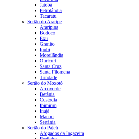
Jatobá
Petrolândia
Tacaratu
Sertão do Araripe
Araripina
Bodoco
Exu
Granito
Ipubi
Moreilândia
Ouricuri
Santa Cruz
Santa Filomena
Trindade
Sertão do Moxotó
Arcoverde
Betânia
Custódia
Ibimirim
Inajá
Manari
Sertânia
Sertão do Pajeú
Afogados da Ingazeira
Brejinho