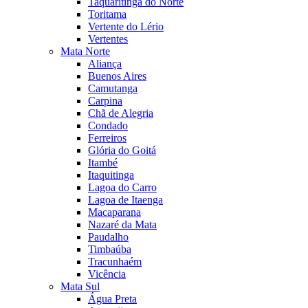
Taquaritinga do Norte
Toritama
Vertente do Lério
Vertentes
Mata Norte
Aliança
Buenos Aires
Camutanga
Carpina
Chã de Alegria
Condado
Ferreiros
Glória do Goitá
Itambé
Itaquitinga
Lagoa do Carro
Lagoa de Itaenga
Macaparana
Nazaré da Mata
Paudalho
Timbaúba
Tracunhaém
Vicência
Mata Sul
Água Preta