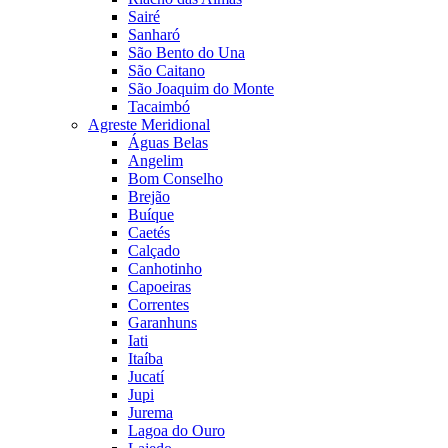
Sairé
Sanharó
São Bento do Una
São Caitano
São Joaquim do Monte
Tacaimbó
Agreste Meridional
Águas Belas
Angelim
Bom Conselho
Brejão
Buíque
Caetés
Calçado
Canhotinho
Capoeiras
Correntes
Garanhuns
Iati
Itaíba
Jucatí
Jupi
Jurema
Lagoa do Ouro