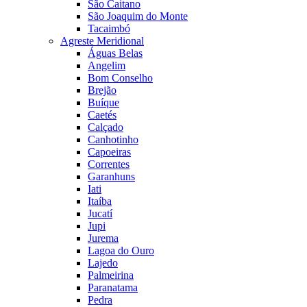
São Caitano
São Joaquim do Monte
Tacaimbó
Agreste Meridional
Águas Belas
Angelim
Bom Conselho
Brejão
Buíque
Caetés
Calçado
Canhotinho
Capoeiras
Correntes
Garanhuns
Iati
Itaíba
Jucatí
Jupi
Jurema
Lagoa do Ouro
Lajedo
Palmeirina
Paranatama
Pedra