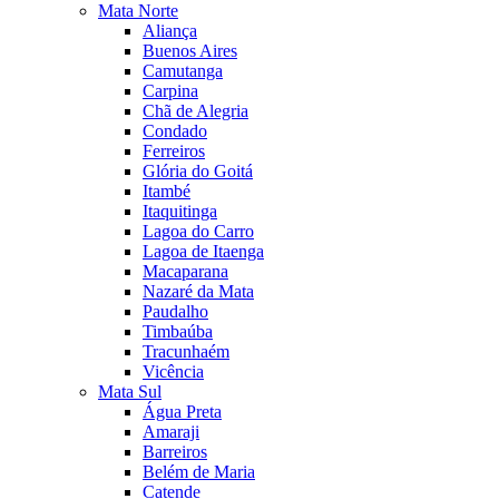
Mata Norte
Aliança
Buenos Aires
Camutanga
Carpina
Chã de Alegria
Condado
Ferreiros
Glória do Goitá
Itambé
Itaquitinga
Lagoa do Carro
Lagoa de Itaenga
Macaparana
Nazaré da Mata
Paudalho
Timbaúba
Tracunhaém
Vicência
Mata Sul
Água Preta
Amaraji
Barreiros
Belém de Maria
Catende