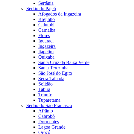
Sertânia
Sertão do Pajeú
Afogados da Ingazeira
Brejinho
Calumbi
Carnaíba
Flores
Iguaraci
Ingazeira
Itapetim
Quixaba
Santa Cruz da Baixa Verde
Santa Terezinha
São José do Egito
Serra Talhada
Solidão
Tabira
Triunfo
Tuparetama
Sertão do São Francisco
Afrânio
Cabrobó
Dormentes
Lagoa Grande
Orocó