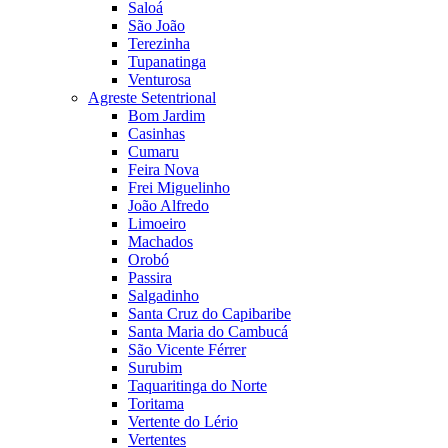
Saloá
São João
Terezinha
Tupanatinga
Venturosa
Agreste Setentrional
Bom Jardim
Casinhas
Cumaru
Feira Nova
Frei Miguelinho
João Alfredo
Limoeiro
Machados
Orobó
Passira
Salgadinho
Santa Cruz do Capibaribe
Santa Maria do Cambucá
São Vicente Férrer
Surubim
Taquaritinga do Norte
Toritama
Vertente do Lério
Vertentes