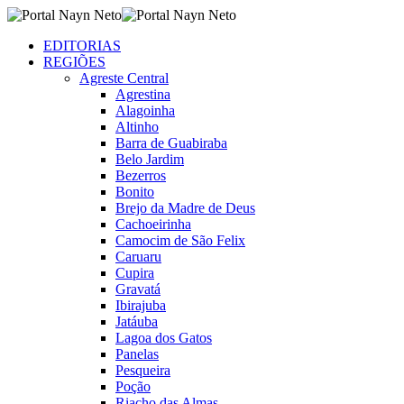
EDITORIAS
REGIÕES
Agreste Central
Agrestina
Alagoinha
Altinho
Barra de Guabiraba
Belo Jardim
Bezerros
Bonito
Brejo da Madre de Deus
Cachoeirinha
Camocim de São Felix
Caruaru
Cupira
Gravatá
Ibirajuba
Jatáuba
Lagoa dos Gatos
Panelas
Pesqueira
Poção
Riacho das Almas