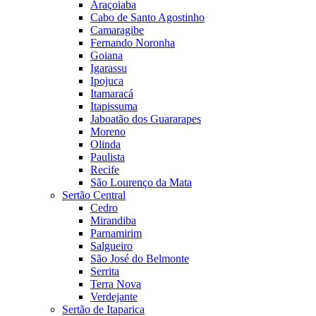
Araçoiaba
Cabo de Santo Agostinho
Camaragibe
Fernando Noronha
Goiana
Igarassu
Ipojuca
Itamaracá
Itapissuma
Jaboatão dos Guararapes
Moreno
Olinda
Paulista
Recife
São Lourenço da Mata
Sertão Central
Cedro
Mirandiba
Parnamirim
Salgueiro
São José do Belmonte
Serrita
Terra Nova
Verdejante
Sertão de Itaparica