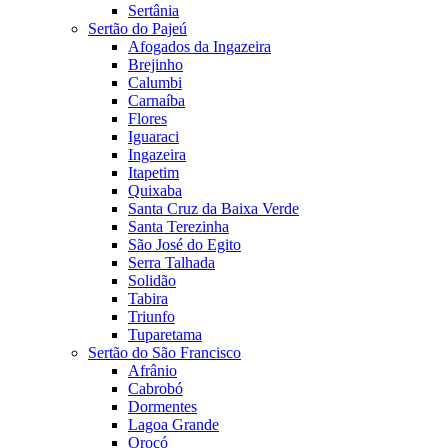
Sertânia
Sertão do Pajeú
Afogados da Ingazeira
Brejinho
Calumbi
Carnaíba
Flores
Iguaraci
Ingazeira
Itapetim
Quixaba
Santa Cruz da Baixa Verde
Santa Terezinha
São José do Egito
Serra Talhada
Solidão
Tabira
Triunfo
Tuparetama
Sertão do São Francisco
Afrânio
Cabrobó
Dormentes
Lagoa Grande
Orocó