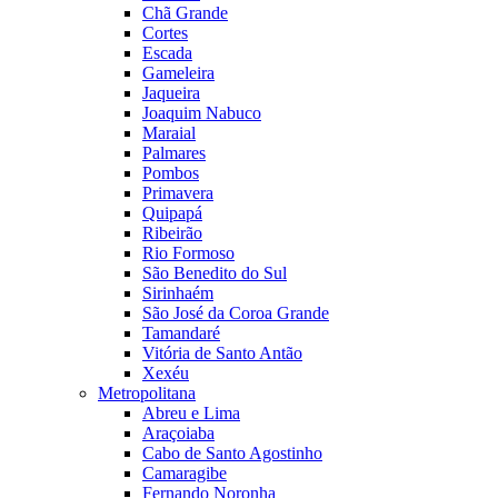
Chã Grande
Cortes
Escada
Gameleira
Jaqueira
Joaquim Nabuco
Maraial
Palmares
Pombos
Primavera
Quipapá
Ribeirão
Rio Formoso
São Benedito do Sul
Sirinhaém
São José da Coroa Grande
Tamandaré
Vitória de Santo Antão
Xexéu
Metropolitana
Abreu e Lima
Araçoiaba
Cabo de Santo Agostinho
Camaragibe
Fernando Noronha