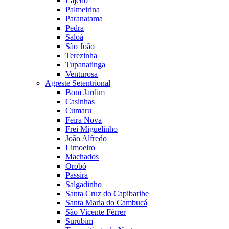
Lajedo
Palmeirina
Paranatama
Pedra
Saloá
São João
Terezinha
Tupanatinga
Venturosa
Agreste Setentrional
Bom Jardim
Casinhas
Cumaru
Feira Nova
Frei Miguelinho
João Alfredo
Limoeiro
Machados
Orobó
Passira
Salgadinho
Santa Cruz do Capibaribe
Santa Maria do Cambucá
São Vicente Férrer
Surubim