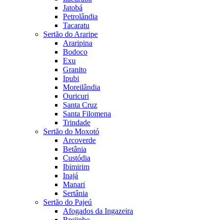
Jatobá
Petrolândia
Tacaratu
Sertão do Araripe
Araripina
Bodoco
Exu
Granito
Ipubi
Moreilândia
Ouricuri
Santa Cruz
Santa Filomena
Trindade
Sertão do Moxotó
Arcoverde
Betânia
Custódia
Ibimirim
Inajá
Manari
Sertânia
Sertão do Pajeú
Afogados da Ingazeira
Brejinho