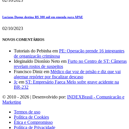
02/10/2023
Luciano Duque destina R$ 300 mil em emenda para APAE
02/10/2023
NOVOS COMENTÁRIOS
Tutoriais do Pebinha
em
PE: Operação prende 16 integrantes
de organização criminosa
Ideginaldo Dionísio Neto
em
Furto no Centro de ST: Câmeras
revelam rostos de suspeitos
Francisco Diniz
em
Médico dar voz de prisão e diz que vai
algemar repórter por fiscalizar descaso
Jc
em
ST: Empresário Faeca Melo sofre grave acidente na
BR-232
© 2010 - 2026 | Desenvolvido por:
INDEXBrasil - Comunicação e
Marketing
Termos de uso
Política de Cookies
Ética e Compromisso
Política de Privacidade