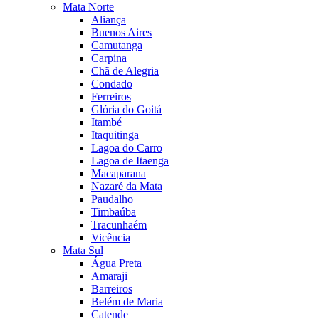
Mata Norte
Aliança
Buenos Aires
Camutanga
Carpina
Chã de Alegria
Condado
Ferreiros
Glória do Goitá
Itambé
Itaquitinga
Lagoa do Carro
Lagoa de Itaenga
Macaparana
Nazaré da Mata
Paudalho
Timbaúba
Tracunhaém
Vicência
Mata Sul
Água Preta
Amaraji
Barreiros
Belém de Maria
Catende