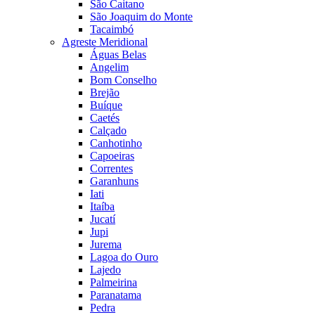
São Caitano
São Joaquim do Monte
Tacaimbó
Agreste Meridional
Águas Belas
Angelim
Bom Conselho
Brejão
Buíque
Caetés
Calçado
Canhotinho
Capoeiras
Correntes
Garanhuns
Iati
Itaíba
Jucatí
Jupi
Jurema
Lagoa do Ouro
Lajedo
Palmeirina
Paranatama
Pedra