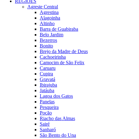
REGIÕES
Agreste Central
Agrestina
Alagoinha
Altinho
Barra de Guabiraba
Belo Jardim
Bezerros
Bonito
Brejo da Madre de Deus
Cachoeirinha
Camocim de São Felix
Caruaru
Cupira
Gravatá
Ibirajuba
Jatáuba
Lagoa dos Gatos
Panelas
Pesqueira
Poção
Riacho das Almas
Sairé
Sanharó
São Bento do Una