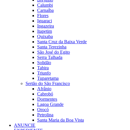
Calumbi
Carnaíba
Flores
Iguaraci
Ingazeira
Itapetim
Quixaba
Santa Cruz da Baixa Verde
Santa Terezinha
São José do Egito
Serra Talhada
Solidão
Tabira
Triunfo
Tuparetama
Sertão do São Francisco
Afrânio
Cabrobó
Dormentes
Lagoa Grande
Orocó
Petrolina
Santa Maria da Boa Vista
ANUNCIE