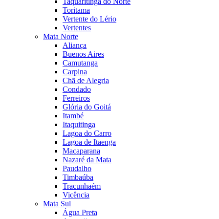
Taquaritinga do Norte
Toritama
Vertente do Lério
Vertentes
Mata Norte
Aliança
Buenos Aires
Camutanga
Carpina
Chã de Alegria
Condado
Ferreiros
Glória do Goitá
Itambé
Itaquitinga
Lagoa do Carro
Lagoa de Itaenga
Macaparana
Nazaré da Mata
Paudalho
Timbaúba
Tracunhaém
Vicência
Mata Sul
Água Preta