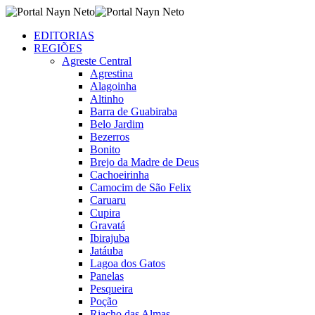
EDITORIAS
REGIÕES
Agreste Central
Agrestina
Alagoinha
Altinho
Barra de Guabiraba
Belo Jardim
Bezerros
Bonito
Brejo da Madre de Deus
Cachoeirinha
Camocim de São Felix
Caruaru
Cupira
Gravatá
Ibirajuba
Jatáuba
Lagoa dos Gatos
Panelas
Pesqueira
Poção
Riacho das Almas