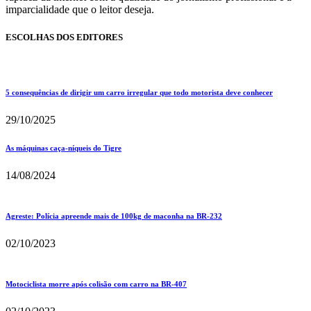
imparcialidade que o leitor deseja.
ESCOLHAS DOS EDITORES
5 consequências de dirigir um carro irregular que todo motorista deve conhecer
29/10/2025
As máquinas caça-níqueis do Tigre
14/08/2024
Agreste: Polícia apreende mais de 100kg de maconha na BR-232
02/10/2023
Motociclista morre após colisão com carro na BR-407