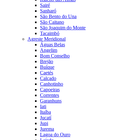
Sairé
Sanharó
São Bento do Una
São Caitano
São Joaquim do Monte
Tacaimbó
Agreste Meridional
Águas Belas
Angelim
Bom Conselho
Brejão
Buíque
Caetés
Calçado
Canhotinho
Capoeiras
Correntes
Garanhuns
Iati
Itaíba
Jucatí
Jupi
Jurema
Lagoa do Ouro