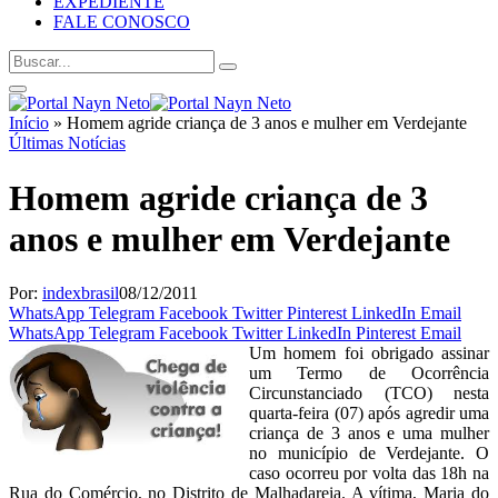
EXPEDIENTE
FALE CONOSCO
Início
»
Homem agride criança de 3 anos e mulher em Verdejante
Últimas Notícias
Homem agride criança de 3
anos e mulher em Verdejante
Por:
indexbrasil
08/12/2011
WhatsApp
Telegram
Facebook
Twitter
Pinterest
LinkedIn
Email
WhatsApp
Telegram
Facebook
Twitter
LinkedIn
Pinterest
Email
Um homem foi obrigado assinar
um Termo de Ocorrência
Circunstanciado (TCO) nesta
quarta-feira (07) após agredir uma
criança de 3 anos e uma mulher
no município de Verdejante. O
caso ocorreu por volta das 18h na
Rua do Comércio, no Distrito de Malhadareia. A vítima, Maria do