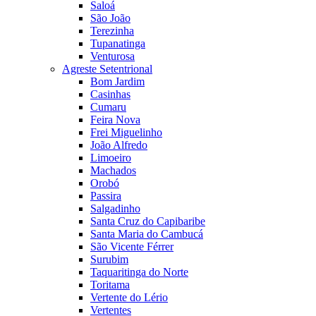
Saloá
São João
Terezinha
Tupanatinga
Venturosa
Agreste Setentrional
Bom Jardim
Casinhas
Cumaru
Feira Nova
Frei Miguelinho
João Alfredo
Limoeiro
Machados
Orobó
Passira
Salgadinho
Santa Cruz do Capibaribe
Santa Maria do Cambucá
São Vicente Férrer
Surubim
Taquaritinga do Norte
Toritama
Vertente do Lério
Vertentes