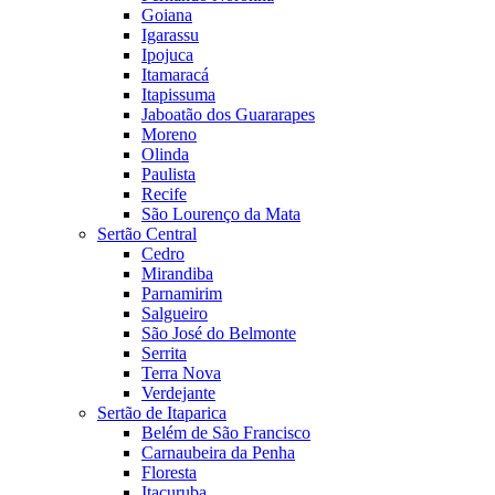
Goiana
Igarassu
Ipojuca
Itamaracá
Itapissuma
Jaboatão dos Guararapes
Moreno
Olinda
Paulista
Recife
São Lourenço da Mata
Sertão Central
Cedro
Mirandiba
Parnamirim
Salgueiro
São José do Belmonte
Serrita
Terra Nova
Verdejante
Sertão de Itaparica
Belém de São Francisco
Carnaubeira da Penha
Floresta
Itacuruba