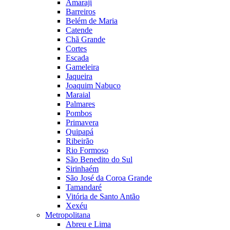
Amaraji
Barreiros
Belém de Maria
Catende
Chã Grande
Cortes
Escada
Gameleira
Jaqueira
Joaquim Nabuco
Maraial
Palmares
Pombos
Primavera
Quipapá
Ribeirão
Rio Formoso
São Benedito do Sul
Sirinhaém
São José da Coroa Grande
Tamandaré
Vitória de Santo Antão
Xexéu
Metropolitana
Abreu e Lima