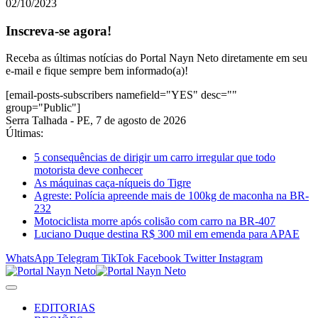
02/10/2023
Inscreva-se agora!
Receba as últimas notícias do Portal Nayn Neto diretamente em seu
e-mail e fique sempre bem informado(a)!
[email-posts-subscribers namefield="YES" desc=""
group="Public"]
Serra Talhada - PE, 7 de agosto de 2026
Últimas:
5 consequências de dirigir um carro irregular que todo
motorista deve conhecer
As máquinas caça-níqueis do Tigre
Agreste: Polícia apreende mais de 100kg de maconha na BR-
232
Motociclista morre após colisão com carro na BR-407
Luciano Duque destina R$ 300 mil em emenda para APAE
WhatsApp
Telegram
TikTok
Facebook
Twitter
Instagram
EDITORIAS