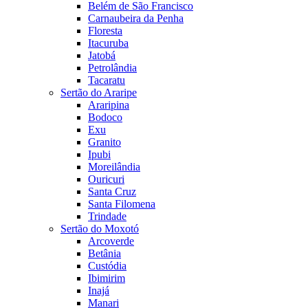
Belém de São Francisco
Carnaubeira da Penha
Floresta
Itacuruba
Jatobá
Petrolândia
Tacaratu
Sertão do Araripe
Araripina
Bodoco
Exu
Granito
Ipubi
Moreilândia
Ouricuri
Santa Cruz
Santa Filomena
Trindade
Sertão do Moxotó
Arcoverde
Betânia
Custódia
Ibimirim
Inajá
Manari