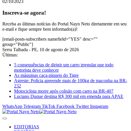
02/10/2023
Inscreva-se agora!
Receba as últimas notícias do Portal Nayn Neto diretamente em seu
e-mail e fique sempre bem informado(a)!
[email-posts-subscribers namefield="YES" desc=""
group="Public"]
Serra Talhada - PE, 10 de agosto de 2026
Últimas:
5 consequências de dirigir um carro irregular que todo
motorista deve conhecer
As máquinas caça-níqueis do Tigre
Agreste: Polícia apreende mais de 100kg de maconha na BR-
232
Motociclista morre após colisão com carro na BR-407
Luciano Duque destina R$ 300 mil em emenda para APAE
WhatsApp
Telegram
TikTok
Facebook
Twitter
Instagram
EDITORIAS