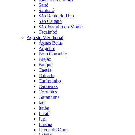
Sairé
Sanharó
São Bento do Una
São Caitano
São Joaquim do Monte
Tacaimbó
Agreste Meridional
Águas Belas
Angelim
Bom Conselho
Brejão
Buíque
Caetés
Calçado
Canhotinho
Capoeiras
Correntes
Garanhuns
Iati
Itaíba
Jucatí
Jupi
Jurema
Lagoa do Ouro