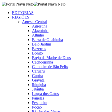
EDITORIAS
REGIÕES
Agreste Central
Agrestina
Alagoinha
Altinho
Barra de Guabiraba
Belo Jardim
Bezerros
Bonito
Brejo da Madre de Deus
Cachoeirinha
Camocim de São Felix
Caruaru
Cupira
Gravatá
Ibirajuba
Jatáuba
Lagoa dos Gatos
Panelas
Pesqueira
Poção
Riacho das Almas