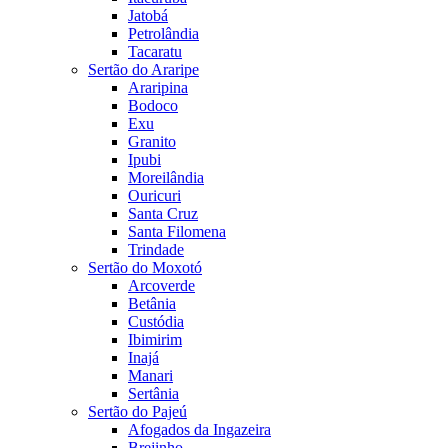
Jatobá
Petrolândia
Tacaratu
Sertão do Araripe
Araripina
Bodoco
Exu
Granito
Ipubi
Moreilândia
Ouricuri
Santa Cruz
Santa Filomena
Trindade
Sertão do Moxotó
Arcoverde
Betânia
Custódia
Ibimirim
Inajá
Manari
Sertânia
Sertão do Pajeú
Afogados da Ingazeira
Brejinho