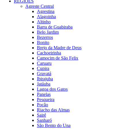
REGIÕES
Agreste Central
Agrestina
Alagoinha
Altinho
Barra de Guabiraba
Belo Jardim
Bezerros
Bonito
Brejo da Madre de Deus
Cachoeirinha
Camocim de São Felix
Caruaru
Cupira
Gravatá
Ibirajuba
Jatáuba
Lagoa dos Gatos
Panelas
Pesqueira
Poção
Riacho das Almas
Sairé
Sanharó
São Bento do Una