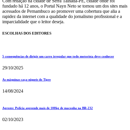
Com redação na cidade de Serra Talhada-PE, cidade onde foi
fundado há 12 anos, o Portal Nayn Neto se tornou um dos sites mais
acessados de Pernambuco ao promover uma cobertura que alia a
rapidez da internet com a qualidade do jornalismo profissional e a
imparcialidade que o leitor deseja.
ESCOLHAS DOS EDITORES
5 consequências de dirigir um carro irregular que todo motorista deve conhecer
29/10/2025
As máquinas caça-níqueis do Tigre
14/08/2024
Agreste: Polícia apreende mais de 100kg de maconha na BR-232
02/10/2023