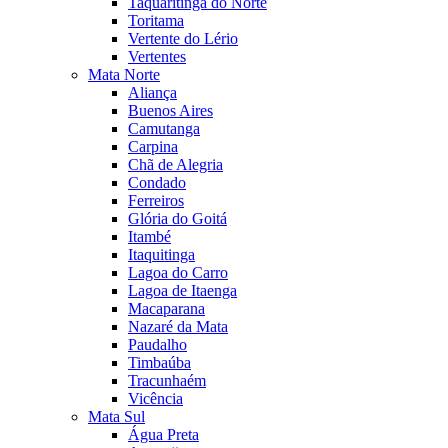
Taquaritinga do Norte
Toritama
Vertente do Lério
Vertentes
Mata Norte
Aliança
Buenos Aires
Camutanga
Carpina
Chã de Alegria
Condado
Ferreiros
Glória do Goitá
Itambé
Itaquitinga
Lagoa do Carro
Lagoa de Itaenga
Macaparana
Nazaré da Mata
Paudalho
Timbaúba
Tracunhaém
Vicência
Mata Sul
Água Preta