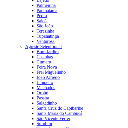
Lajedo
Palmeirina
Paranatama
Pedra
Saloá
São João
Terezinha
Tupanatinga
Venturosa
Agreste Setentrional
Bom Jardim
Casinhas
Cumaru
Feira Nova
Frei Miguelinho
João Alfredo
Limoeiro
Machados
Orobó
Passira
Salgadinho
Santa Cruz do Capibaribe
Santa Maria do Cambucá
São Vicente Férrer
Surubim