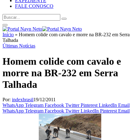
EXPEDIENTE
FALE CONOSCO
Início
»
Homem colide com cavalo e morre na BR-232 em Serra
Talhada
Últimas Notícias
Homem colide com cavalo e
morre na BR-232 em Serra
Talhada
Por:
indexbrasil
19/12/2011
WhatsApp
Telegram
Facebook
Twitter
Pinterest
LinkedIn
Email
WhatsApp
Telegram
Facebook
Twitter
LinkedIn
Pinterest
Email