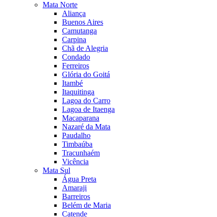
Mata Norte
Aliança
Buenos Aires
Camutanga
Carpina
Chã de Alegria
Condado
Ferreiros
Glória do Goitá
Itambé
Itaquitinga
Lagoa do Carro
Lagoa de Itaenga
Macaparana
Nazaré da Mata
Paudalho
Timbaúba
Tracunhaém
Vicência
Mata Sul
Água Preta
Amaraji
Barreiros
Belém de Maria
Catende