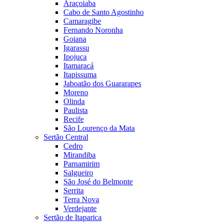
Araçoiaba
Cabo de Santo Agostinho
Camaragibe
Fernando Noronha
Goiana
Igarassu
Ipojuca
Itamaracá
Itapissuma
Jaboatão dos Guararapes
Moreno
Olinda
Paulista
Recife
São Lourenço da Mata
Sertão Central
Cedro
Mirandiba
Parnamirim
Salgueiro
São José do Belmonte
Serrita
Terra Nova
Verdejante
Sertão de Itaparica