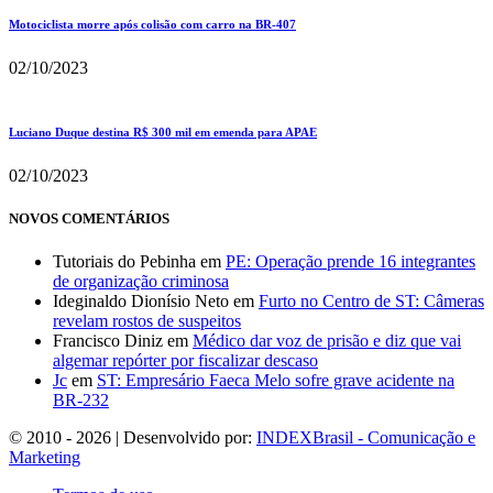
Motociclista morre após colisão com carro na BR-407
02/10/2023
Luciano Duque destina R$ 300 mil em emenda para APAE
02/10/2023
NOVOS COMENTÁRIOS
Tutoriais do Pebinha
em
PE: Operação prende 16 integrantes
de organização criminosa
Ideginaldo Dionísio Neto
em
Furto no Centro de ST: Câmeras
revelam rostos de suspeitos
Francisco Diniz
em
Médico dar voz de prisão e diz que vai
algemar repórter por fiscalizar descaso
Jc
em
ST: Empresário Faeca Melo sofre grave acidente na
BR-232
© 2010 - 2026 | Desenvolvido por:
INDEXBrasil - Comunicação e
Marketing