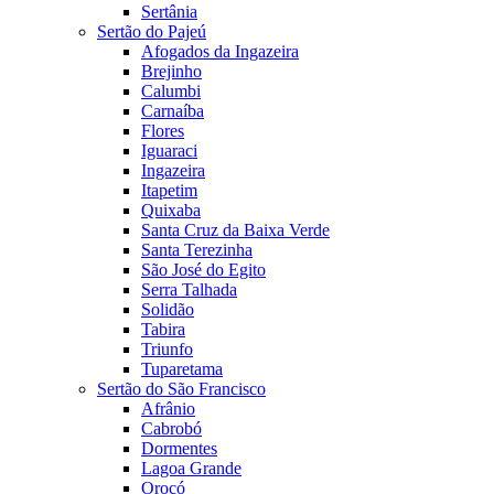
Sertânia
Sertão do Pajeú
Afogados da Ingazeira
Brejinho
Calumbi
Carnaíba
Flores
Iguaraci
Ingazeira
Itapetim
Quixaba
Santa Cruz da Baixa Verde
Santa Terezinha
São José do Egito
Serra Talhada
Solidão
Tabira
Triunfo
Tuparetama
Sertão do São Francisco
Afrânio
Cabrobó
Dormentes
Lagoa Grande
Orocó