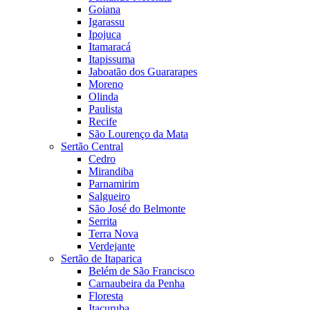
Goiana
Igarassu
Ipojuca
Itamaracá
Itapissuma
Jaboatão dos Guararapes
Moreno
Olinda
Paulista
Recife
São Lourenço da Mata
Sertão Central
Cedro
Mirandiba
Parnamirim
Salgueiro
São José do Belmonte
Serrita
Terra Nova
Verdejante
Sertão de Itaparica
Belém de São Francisco
Carnaubeira da Penha
Floresta
Itacuruba