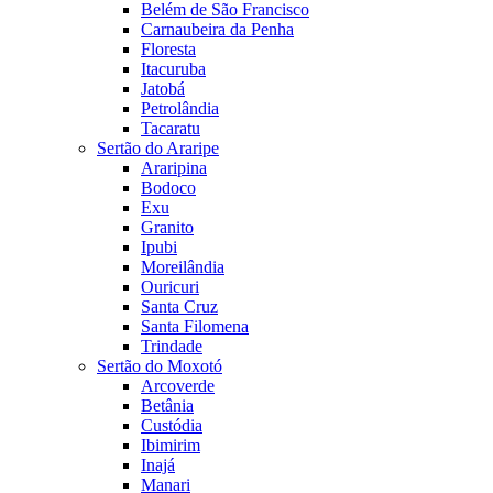
Belém de São Francisco
Carnaubeira da Penha
Floresta
Itacuruba
Jatobá
Petrolândia
Tacaratu
Sertão do Araripe
Araripina
Bodoco
Exu
Granito
Ipubi
Moreilândia
Ouricuri
Santa Cruz
Santa Filomena
Trindade
Sertão do Moxotó
Arcoverde
Betânia
Custódia
Ibimirim
Inajá
Manari