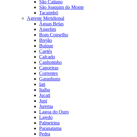
São Caitano
São Joaquim do Monte
Tacaimbó
Agreste Meridional
Águas Belas
Angelim
Bom Conselho
Brejão
Buíque
Caetés
Calçado
Canhotinho
Capoeiras
Correntes
Garanhuns
Iati
Itaíba
Jucatí
Jupi
Jurema
Lagoa do Ouro
Lajedo
Palmeirina
Paranatama
Pedra