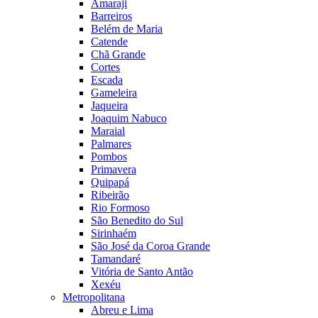
Amaraji
Barreiros
Belém de Maria
Catende
Chã Grande
Cortes
Escada
Gameleira
Jaqueira
Joaquim Nabuco
Maraial
Palmares
Pombos
Primavera
Quipapá
Ribeirão
Rio Formoso
São Benedito do Sul
Sirinhaém
São José da Coroa Grande
Tamandaré
Vitória de Santo Antão
Xexéu
Metropolitana
Abreu e Lima