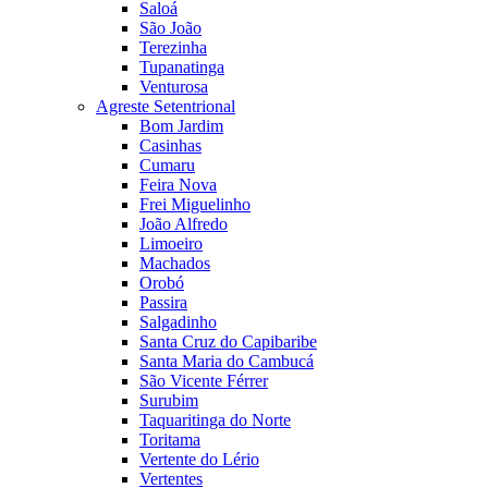
Saloá
São João
Terezinha
Tupanatinga
Venturosa
Agreste Setentrional
Bom Jardim
Casinhas
Cumaru
Feira Nova
Frei Miguelinho
João Alfredo
Limoeiro
Machados
Orobó
Passira
Salgadinho
Santa Cruz do Capibaribe
Santa Maria do Cambucá
São Vicente Férrer
Surubim
Taquaritinga do Norte
Toritama
Vertente do Lério
Vertentes