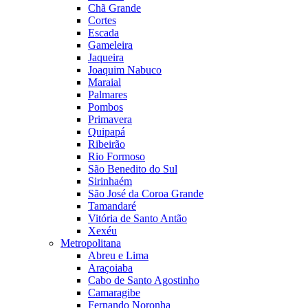
Chã Grande
Cortes
Escada
Gameleira
Jaqueira
Joaquim Nabuco
Maraial
Palmares
Pombos
Primavera
Quipapá
Ribeirão
Rio Formoso
São Benedito do Sul
Sirinhaém
São José da Coroa Grande
Tamandaré
Vitória de Santo Antão
Xexéu
Metropolitana
Abreu e Lima
Araçoiaba
Cabo de Santo Agostinho
Camaragibe
Fernando Noronha