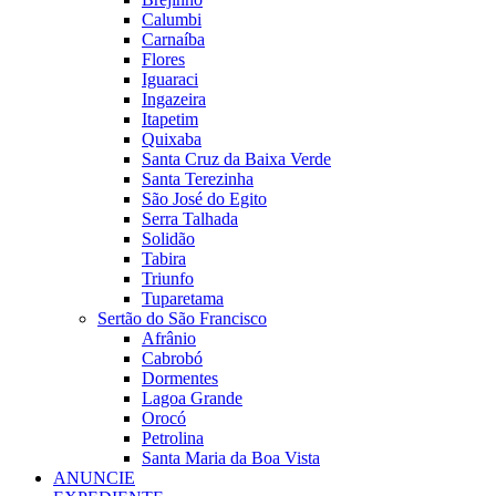
Calumbi
Carnaíba
Flores
Iguaraci
Ingazeira
Itapetim
Quixaba
Santa Cruz da Baixa Verde
Santa Terezinha
São José do Egito
Serra Talhada
Solidão
Tabira
Triunfo
Tuparetama
Sertão do São Francisco
Afrânio
Cabrobó
Dormentes
Lagoa Grande
Orocó
Petrolina
Santa Maria da Boa Vista
ANUNCIE