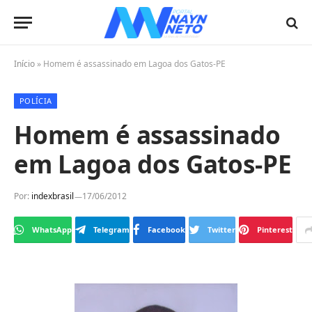
Início
»
Homem é assassinado em Lagoa dos Gatos-PE
POLÍCIA
Homem é assassinado
em Lagoa dos Gatos-PE
Por:
indexbrasil
17/06/2012
WhatsApp
Telegram
Facebook
Twitter
Pinterest