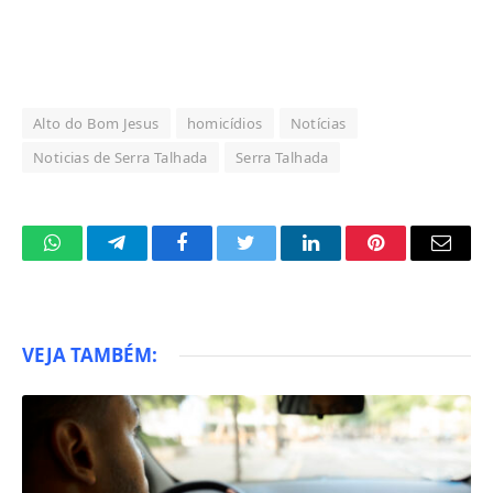
Alto do Bom Jesus
homicídios
Notícias
Noticias de Serra Talhada
Serra Talhada
WhatsApp
Telegram
Facebook
Twitter
LinkedIn
Pinterest
Email
VEJA TAMBÉM: