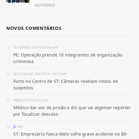
02/10/2023
NOVOS COMENTÁRIOS
em
TUTORIAIS DO PEBINHA
PE: Operação prende 16 integrantes de organização
criminosa
em
IDEGINALDO DIONÍSIO NETO
Furto no Centro de ST: Câmeras revelam rostos de
suspeitos
em
FRANCISCO DINIZ
Médico dar voz de prisão e diz que vai algemar repórter
por fiscalizar descaso
em
JC
ST: Empresário Faeca Melo sofre grave acidente na BR-