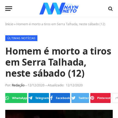
Início
»
Homem é morto a tiros em Serra Talhada, neste sábado (12)
ÚLTIMAS NOTÍCIAS
Homem é morto a tiros
em Serra Talhada,
neste sábado (12)
Por:
Redação
12/12/2020
Atualizado:
12/12/2020
WhatsApp
Telegram
Facebook
Twitter
Pinterest