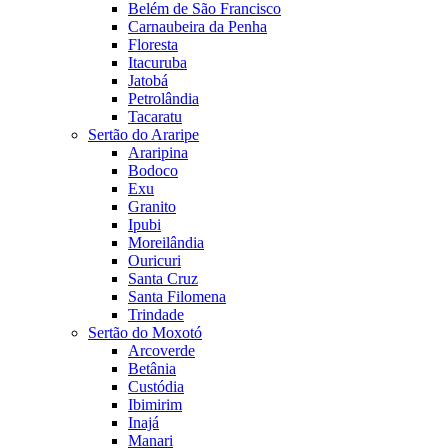
Belém de São Francisco
Carnaubeira da Penha
Floresta
Itacuruba
Jatobá
Petrolândia
Tacaratu
Sertão do Araripe
Araripina
Bodoco
Exu
Granito
Ipubi
Moreilândia
Ouricuri
Santa Cruz
Santa Filomena
Trindade
Sertão do Moxotó
Arcoverde
Betânia
Custódia
Ibimirim
Inajá
Manari