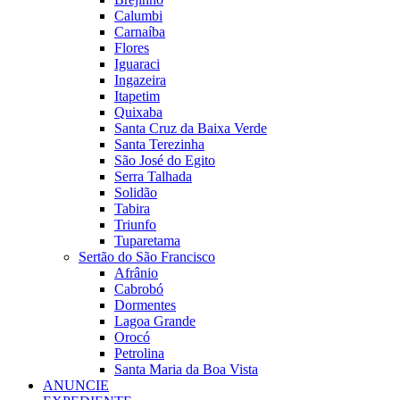
Calumbi
Carnaíba
Flores
Iguaraci
Ingazeira
Itapetim
Quixaba
Santa Cruz da Baixa Verde
Santa Terezinha
São José do Egito
Serra Talhada
Solidão
Tabira
Triunfo
Tuparetama
Sertão do São Francisco
Afrânio
Cabrobó
Dormentes
Lagoa Grande
Orocó
Petrolina
Santa Maria da Boa Vista
ANUNCIE