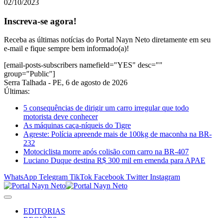
02/10/2023
Inscreva-se agora!
Receba as últimas notícias do Portal Nayn Neto diretamente em seu
e-mail e fique sempre bem informado(a)!
[email-posts-subscribers namefield="YES" desc=""
group="Public"]
Serra Talhada - PE, 6 de agosto de 2026
Últimas:
5 consequências de dirigir um carro irregular que todo
motorista deve conhecer
As máquinas caça-níqueis do Tigre
Agreste: Polícia apreende mais de 100kg de maconha na BR-
232
Motociclista morre após colisão com carro na BR-407
Luciano Duque destina R$ 300 mil em emenda para APAE
WhatsApp
Telegram
TikTok
Facebook
Twitter
Instagram
EDITORIAS