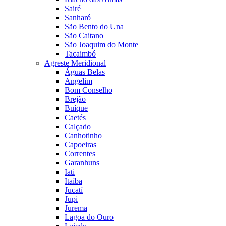
Sairé
Sanharó
São Bento do Una
São Caitano
São Joaquim do Monte
Tacaimbó
Agreste Meridional
Águas Belas
Angelim
Bom Conselho
Brejão
Buíque
Caetés
Calçado
Canhotinho
Capoeiras
Correntes
Garanhuns
Iati
Itaíba
Jucatí
Jupi
Jurema
Lagoa do Ouro