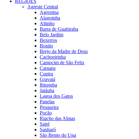
REGIÕES
Agreste Central
Agrestina
Alagoinha
Altinho
Barra de Guabiraba
Belo Jardim
Bezerros
Bonito
Brejo da Madre de Deus
Cachoeirinha
Camocim de São Felix
Caruaru
Cupira
Gravatá
Ibirajuba
Jatáuba
Lagoa dos Gatos
Panelas
Pesqueira
Poção
Riacho das Almas
Sairé
Sanharó
São Bento do Una