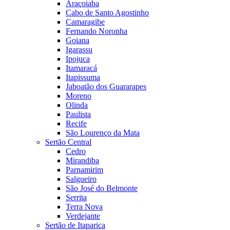
Araçoiaba
Cabo de Santo Agostinho
Camaragibe
Fernando Noronha
Goiana
Igarassu
Ipojuca
Itamaracá
Itapissuma
Jaboatão dos Guararapes
Moreno
Olinda
Paulista
Recife
São Lourenço da Mata
Sertão Central
Cedro
Mirandiba
Parnamirim
Salgueiro
São José do Belmonte
Serrita
Terra Nova
Verdejante
Sertão de Itaparica