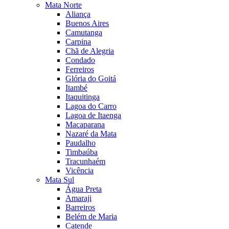
Mata Norte
Aliança
Buenos Aires
Camutanga
Carpina
Chã de Alegria
Condado
Ferreiros
Glória do Goitá
Itambé
Itaquitinga
Lagoa do Carro
Lagoa de Itaenga
Macaparana
Nazaré da Mata
Paudalho
Timbaúba
Tracunhaém
Vicência
Mata Sul
Água Preta
Amaraji
Barreiros
Belém de Maria
Catende