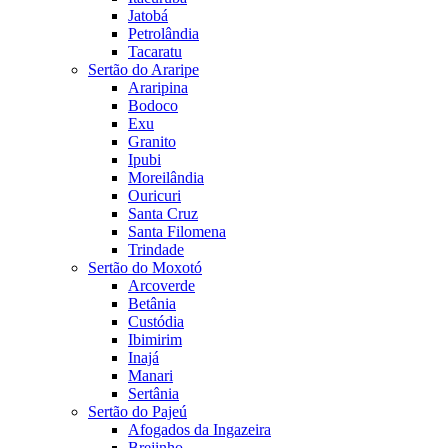
Jatobá
Petrolândia
Tacaratu
Sertão do Araripe
Araripina
Bodoco
Exu
Granito
Ipubi
Moreilândia
Ouricuri
Santa Cruz
Santa Filomena
Trindade
Sertão do Moxotó
Arcoverde
Betânia
Custódia
Ibimirim
Inajá
Manari
Sertânia
Sertão do Pajeú
Afogados da Ingazeira
Brejinho