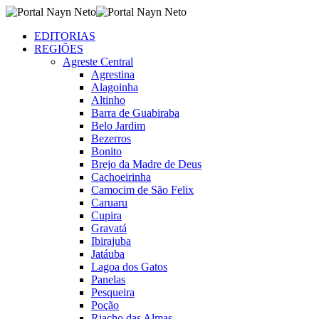
EDITORIAS
REGIÕES
Agreste Central
Agrestina
Alagoinha
Altinho
Barra de Guabiraba
Belo Jardim
Bezerros
Bonito
Brejo da Madre de Deus
Cachoeirinha
Camocim de São Felix
Caruaru
Cupira
Gravatá
Ibirajuba
Jatáuba
Lagoa dos Gatos
Panelas
Pesqueira
Poção
Riacho das Almas