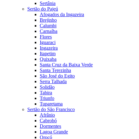
Sertânia
Sertão do Pajeú
Afogados da Ingazeira
Brejinho
Calumbi
Carnaíba
Flores
Iguaraci
Ingazeira
Itapetim
Quixaba
Santa Cruz da Baixa Verde
Santa Terezinha
São José do Egito
Serra Talhada
Solidão
Tabira
Triunfo
Tuparetama
Sertão do São Francisco
Afrânio
Cabrobó
Dormentes
Lagoa Grande
Orocó