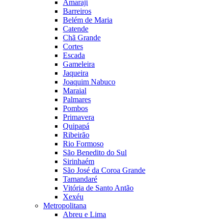
Amaraji
Barreiros
Belém de Maria
Catende
Chã Grande
Cortes
Escada
Gameleira
Jaqueira
Joaquim Nabuco
Maraial
Palmares
Pombos
Primavera
Quipapá
Ribeirão
Rio Formoso
São Benedito do Sul
Sirinhaém
São José da Coroa Grande
Tamandaré
Vitória de Santo Antão
Xexéu
Metropolitana
Abreu e Lima