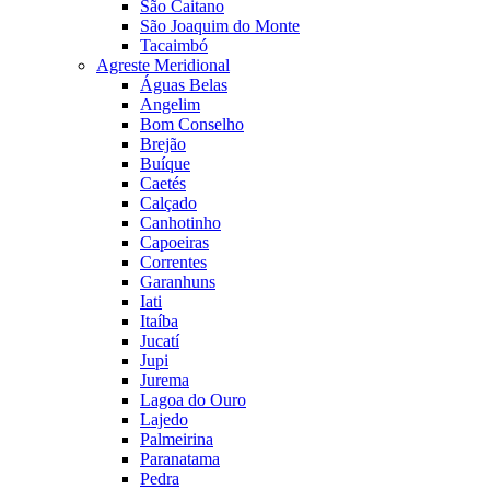
São Caitano
São Joaquim do Monte
Tacaimbó
Agreste Meridional
Águas Belas
Angelim
Bom Conselho
Brejão
Buíque
Caetés
Calçado
Canhotinho
Capoeiras
Correntes
Garanhuns
Iati
Itaíba
Jucatí
Jupi
Jurema
Lagoa do Ouro
Lajedo
Palmeirina
Paranatama
Pedra