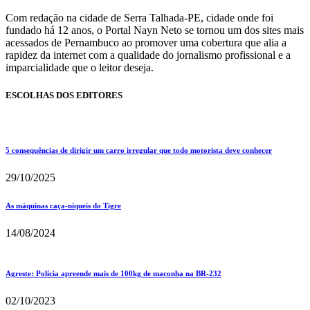
Com redação na cidade de Serra Talhada-PE, cidade onde foi
fundado há 12 anos, o Portal Nayn Neto se tornou um dos sites mais
acessados de Pernambuco ao promover uma cobertura que alia a
rapidez da internet com a qualidade do jornalismo profissional e a
imparcialidade que o leitor deseja.
ESCOLHAS DOS EDITORES
5 consequências de dirigir um carro irregular que todo motorista deve conhecer
29/10/2025
As máquinas caça-níqueis do Tigre
14/08/2024
Agreste: Polícia apreende mais de 100kg de maconha na BR-232
02/10/2023