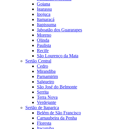
Goiana
Igarassu
Ipojuca
Itamaracá
Itapissuma
Jaboatão dos Guararapes
Moreno
Olinda
Paulista
Recife
São Lourenço da Mata
Sertão Central
Cedro
Mirandiba
Parnamirim
Salgueiro
São José do Belmonte
Serrita
Terra Nova
Verdejante
Sertão de Itaparica
Belém de São Francisco
Carnaubeira da Penha
Floresta
Itacuruba