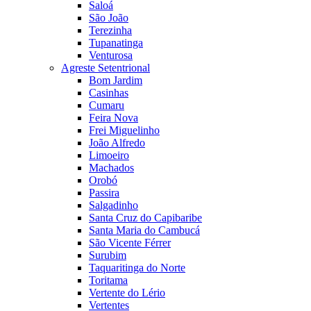
Saloá
São João
Terezinha
Tupanatinga
Venturosa
Agreste Setentrional
Bom Jardim
Casinhas
Cumaru
Feira Nova
Frei Miguelinho
João Alfredo
Limoeiro
Machados
Orobó
Passira
Salgadinho
Santa Cruz do Capibaribe
Santa Maria do Cambucá
São Vicente Férrer
Surubim
Taquaritinga do Norte
Toritama
Vertente do Lério
Vertentes