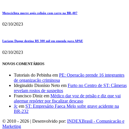
Motociclista morre após colisão com carro na BR-407
02/10/2023
Luciano Duque destina R$ 300 mil em emenda para APAE
02/10/2023
NOVOS COMENTÁRIOS
Tutoriais do Pebinha
em
PE: Operação prende 16 integrantes
de organização criminosa
Ideginaldo Dionísio Neto
em
Furto no Centro de ST: Câmeras
revelam rostos de suspeitos
Francisco Diniz
em
Médico dar voz de prisão e diz que vai
algemar repórter por fiscalizar descaso
Jc
em
ST: Empresário Faeca Melo sofre grave acidente na
BR-232
© 2010 - 2026 | Desenvolvido por:
INDEXBrasil - Comunicação e
Marketing