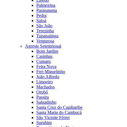
Lajedo
Palmeirina
Paranatama
Pedra
Saloá
São João
Terezinha
Tupanatinga
Venturosa
Agreste Setentrional
Bom Jardim
Casinhas
Cumaru
Feira Nova
Frei Miguelinho
João Alfredo
Limoeiro
Machados
Orobó
Passira
Salgadinho
Santa Cruz do Capibaribe
Santa Maria do Cambucá
São Vicente Férrer
Surubim