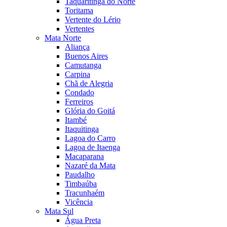
Taquaritinga do Norte
Toritama
Vertente do Lério
Vertentes
Mata Norte
Aliança
Buenos Aires
Camutanga
Carpina
Chã de Alegria
Condado
Ferreiros
Glória do Goitá
Itambé
Itaquitinga
Lagoa do Carro
Lagoa de Itaenga
Macaparana
Nazaré da Mata
Paudalho
Timbaúba
Tracunhaém
Vicência
Mata Sul
Água Preta