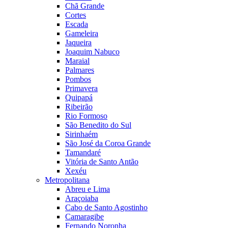
Chã Grande
Cortes
Escada
Gameleira
Jaqueira
Joaquim Nabuco
Maraial
Palmares
Pombos
Primavera
Quipapá
Ribeirão
Rio Formoso
São Benedito do Sul
Sirinhaém
São José da Coroa Grande
Tamandaré
Vitória de Santo Antão
Xexéu
Metropolitana
Abreu e Lima
Araçoiaba
Cabo de Santo Agostinho
Camaragibe
Fernando Noronha