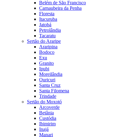
Belém de São Francisco
Carnaubeira da Penha
Floresta
Itacuruba
Jatobá
Petrolândia
Tacaratu
Sertão do Araripe
Araripina
Bodoco
Exu
Granito
Ipubi
Moreilândia
Ouricuri
Santa Cruz
Santa Filomena
Trindade
Sertão do Moxotó
Arcoverde
Betânia
Custódia
Ibimirim
Inajá
Manari