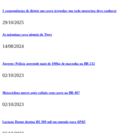
5 consequências de dirigir um carro irregular que todo motorista deve conhecer
29/10/2025
As máquinas caça-níqueis do Tigre
14/08/2024
Agreste: Polícia apreende mais de 100kg de maconha na BR-232
02/10/2023
Motociclista morre após colisão com carro na BR-407
02/10/2023
Luciano Duque destina R$ 300 mil em emenda para APAE