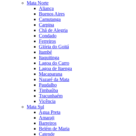
Mata Norte
Aliança
Buenos Aires
Camutanga
Carpina
Chã de Alegria
Condado
Ferreiros
Glória do Goitá
Itambé
Itaquitinga
Lagoa do Carro
Lagoa de Itaenga
Macaparana
Nazaré da Mata
Paudalho
Timbaúba
Tracunhaém
Vicência
Mata Sul
Água Preta
Amaraji
Barreiros
Belém de Maria
Catende