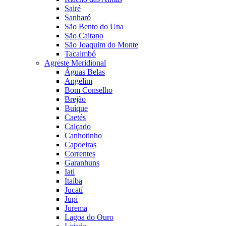
Sairé
Sanharó
São Bento do Una
São Caitano
São Joaquim do Monte
Tacaimbó
Agreste Meridional
Águas Belas
Angelim
Bom Conselho
Brejão
Buíque
Caetés
Calçado
Canhotinho
Capoeiras
Correntes
Garanhuns
Iati
Itaíba
Jucatí
Jupi
Jurema
Lagoa do Ouro