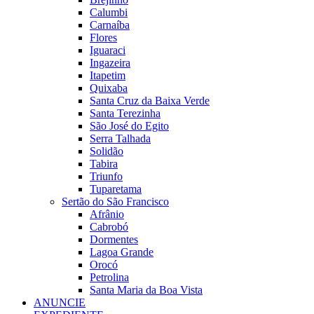
Calumbi
Carnaíba
Flores
Iguaraci
Ingazeira
Itapetim
Quixaba
Santa Cruz da Baixa Verde
Santa Terezinha
São José do Egito
Serra Talhada
Solidão
Tabira
Triunfo
Tuparetama
Sertão do São Francisco
Afrânio
Cabrobó
Dormentes
Lagoa Grande
Orocó
Petrolina
Santa Maria da Boa Vista
ANUNCIE