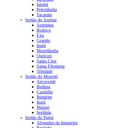
Jatobá
Petrolândia
Tacaratu
Sertão do Araripe
Araripina
Bodoco
Exu
Granito
Ipubi
Moreilândia
Ouricuri
Santa Cruz
Santa Filomena
Trindade
Sertão do Moxotó
Arcoverde
Betânia
Custódia
Ibimirim
Inajá
Manari
Sertânia
Sertão do Pajeú
Afogados da Ingazeira
Brejinho