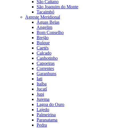
São Caitano
São Joaquim do Monte
Tacaimbó
Agreste Meridional
Águas Belas
Angelim
Bom Conselho
Brejão
Buíque
Caetés
Calçado
Canhotinho
Capoeiras
Correntes
Garanhuns
Iati
Itaíba
Jucatí
Jupi
Jurema
Lagoa do Ouro
Lajedo
Palmeirina
Paranatama
Pedra