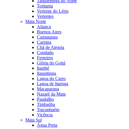
Taquaritinga do Norte
Toritama
Vertente do Lério
Vertentes
Mata Norte
Aliança
Buenos Aires
Camutanga
Carpina
Chã de Alegria
Condado
Ferreiros
Glória do Goitá
Itambé
Itaquitinga
Lagoa do Carro
Lagoa de Itaenga
Macaparana
Nazaré da Mata
Paudalho
Timbaúba
Tracunhaém
Vicência
Mata Sul
Água Preta