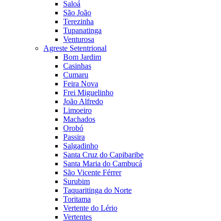
Saloá
São João
Terezinha
Tupanatinga
Venturosa
Agreste Setentrional
Bom Jardim
Casinhas
Cumaru
Feira Nova
Frei Miguelinho
João Alfredo
Limoeiro
Machados
Orobó
Passira
Salgadinho
Santa Cruz do Capibaribe
Santa Maria do Cambucá
São Vicente Férrer
Surubim
Taquaritinga do Norte
Toritama
Vertente do Lério
Vertentes