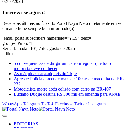
02/10/2023
Inscreva-se agora!
Receba as últimas notícias do Portal Nayn Neto diretamente em seu
e-mail e fique sempre bem informado(a)!
[email-posts-subscribers namefield="YES" desc=""
group="Public"]
Serra Talhada - PE, 7 de agosto de 2026
Últimas:
5 consequências de dirigir um carro irregular que todo
motorista deve conhecer
As máquinas caça-níqueis do Tigre
Agreste: Polícia apreende mais de 100kg de maconha na BR-
232
Motociclista morre após colisão com carro na BR-407
Luciano Duque destina R$ 300 mil em emenda para APAE
WhatsApp
Telegram
TikTok
Facebook
Twitter
Instagram
EDITORIAS