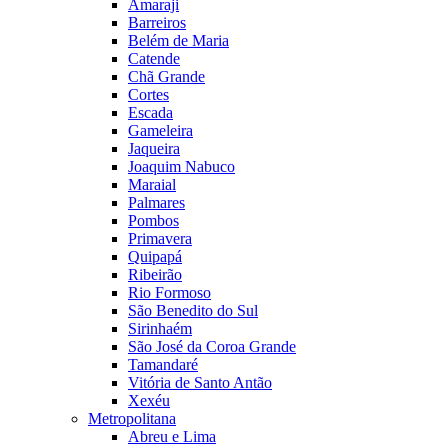
Amaraji
Barreiros
Belém de Maria
Catende
Chã Grande
Cortes
Escada
Gameleira
Jaqueira
Joaquim Nabuco
Maraial
Palmares
Pombos
Primavera
Quipapá
Ribeirão
Rio Formoso
São Benedito do Sul
Sirinhaém
São José da Coroa Grande
Tamandaré
Vitória de Santo Antão
Xexéu
Metropolitana
Abreu e Lima