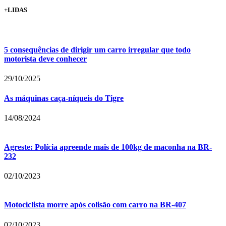
+LIDAS
5 consequências de dirigir um carro irregular que todo
motorista deve conhecer
29/10/2025
As máquinas caça-níqueis do Tigre
14/08/2024
Agreste: Polícia apreende mais de 100kg de maconha na BR-
232
02/10/2023
Motociclista morre após colisão com carro na BR-407
02/10/2023