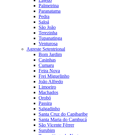
Lajedo
Palmeirina
Paranatama
Pedra
Saloá
São João
Terezinha
Tupanatinga
Venturosa
Agreste Setentrional
Bom Jardim
Casinhas
Cumaru
Feira Nova
Frei Miguelinho
João Alfredo
Limoeiro
Machados
Orobó
Passira
Salgadinho
Santa Cruz do Capibaribe
Santa Maria do Cambucá
São Vicente Férrer
Surubim