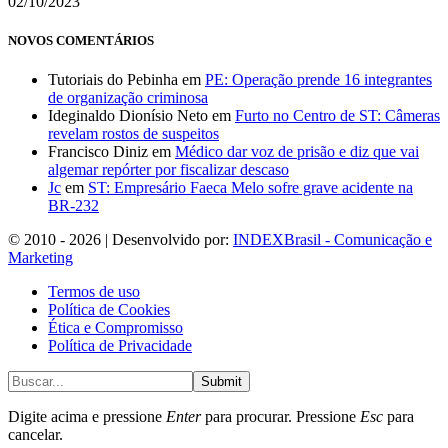
02/10/2023
NOVOS COMENTÁRIOS
Tutoriais do Pebinha
em
PE: Operação prende 16 integrantes
de organização criminosa
Ideginaldo Dionísio Neto
em
Furto no Centro de ST: Câmeras
revelam rostos de suspeitos
Francisco Diniz
em
Médico dar voz de prisão e diz que vai
algemar repórter por fiscalizar descaso
Jc
em
ST: Empresário Faeca Melo sofre grave acidente na
BR-232
© 2010 - 2026 | Desenvolvido por:
INDEXBrasil - Comunicação e
Marketing
Termos de uso
Política de Cookies
Ética e Compromisso
Política de Privacidade
Submit
Digite acima e pressione
Enter
para procurar. Pressione
Esc
para
cancelar.