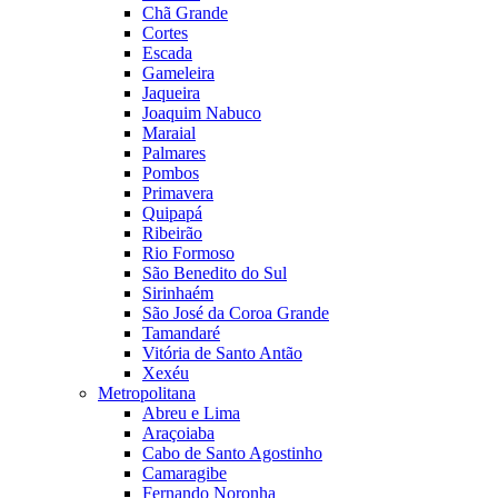
Chã Grande
Cortes
Escada
Gameleira
Jaqueira
Joaquim Nabuco
Maraial
Palmares
Pombos
Primavera
Quipapá
Ribeirão
Rio Formoso
São Benedito do Sul
Sirinhaém
São José da Coroa Grande
Tamandaré
Vitória de Santo Antão
Xexéu
Metropolitana
Abreu e Lima
Araçoiaba
Cabo de Santo Agostinho
Camaragibe
Fernando Noronha