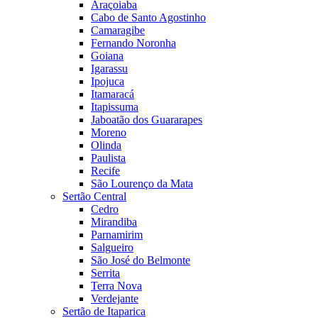
Araçoiaba
Cabo de Santo Agostinho
Camaragibe
Fernando Noronha
Goiana
Igarassu
Ipojuca
Itamaracá
Itapissuma
Jaboatão dos Guararapes
Moreno
Olinda
Paulista
Recife
São Lourenço da Mata
Sertão Central
Cedro
Mirandiba
Parnamirim
Salgueiro
São José do Belmonte
Serrita
Terra Nova
Verdejante
Sertão de Itaparica