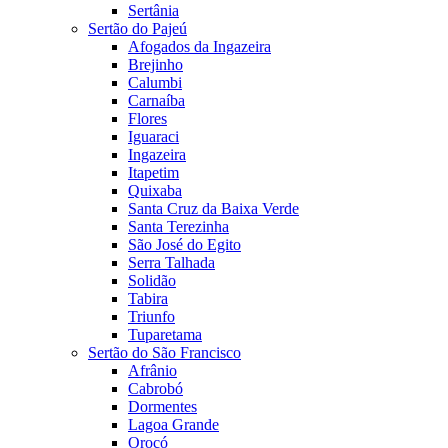
Sertânia
Sertão do Pajeú
Afogados da Ingazeira
Brejinho
Calumbi
Carnaíba
Flores
Iguaraci
Ingazeira
Itapetim
Quixaba
Santa Cruz da Baixa Verde
Santa Terezinha
São José do Egito
Serra Talhada
Solidão
Tabira
Triunfo
Tuparetama
Sertão do São Francisco
Afrânio
Cabrobó
Dormentes
Lagoa Grande
Orocó