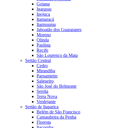
Goiana
Igarassu
Ipojuca
Itamaracá
Itapissuma
Jaboatão dos Guararapes
Moreno
Olinda
Paulista
Recife
São Lourenço da Mata
Sertão Central
Cedro
Mirandiba
Parnamirim
Salgueiro
São José do Belmonte
Serrita
Terra Nova
Verdejante
Sertão de Itaparica
Belém de São Francisco
Carnaubeira da Penha
Floresta
Itacuruba