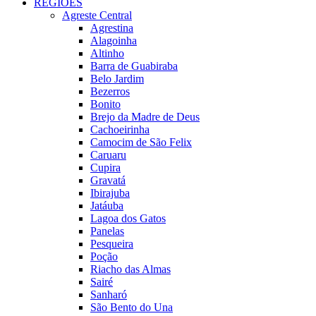
REGIÕES
Agreste Central
Agrestina
Alagoinha
Altinho
Barra de Guabiraba
Belo Jardim
Bezerros
Bonito
Brejo da Madre de Deus
Cachoeirinha
Camocim de São Felix
Caruaru
Cupira
Gravatá
Ibirajuba
Jatáuba
Lagoa dos Gatos
Panelas
Pesqueira
Poção
Riacho das Almas
Sairé
Sanharó
São Bento do Una