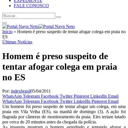
EXPEDIENTE
FALE CONOSCO
Início
»
Homem é preso suspeito de tentar afogar colega em praia no
ES
Últimas Notícias
Homem é preso suspeito de
tentar afogar colega em praia
no ES
Por:
indexbrasil
05/04/2011
WhatsApp
Telegram
Facebook
Twitter
Pinterest
LinkedIn
Email
WhatsApp
Telegram
Facebook
Twitter
LinkedIn
Pinterest
Email
Um homem foi preso suspeito de tentar afogar um colega, em uma
praia em Vila Velha (ES), na manhã de domingo (3). A ação foi
flagrada por câmeras de monitoramento da praia. Eles teriam lutado
por cerca de 20 minutos antes da chegada da polícia.
As imagens mostram o homem agredindo e tentando afogar a