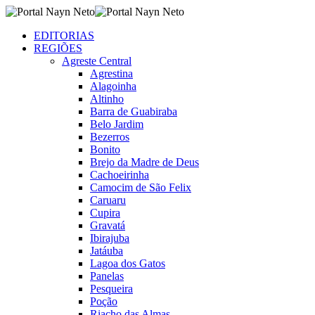
EDITORIAS
REGIÕES
Agreste Central
Agrestina
Alagoinha
Altinho
Barra de Guabiraba
Belo Jardim
Bezerros
Bonito
Brejo da Madre de Deus
Cachoeirinha
Camocim de São Felix
Caruaru
Cupira
Gravatá
Ibirajuba
Jatáuba
Lagoa dos Gatos
Panelas
Pesqueira
Poção
Riacho das Almas