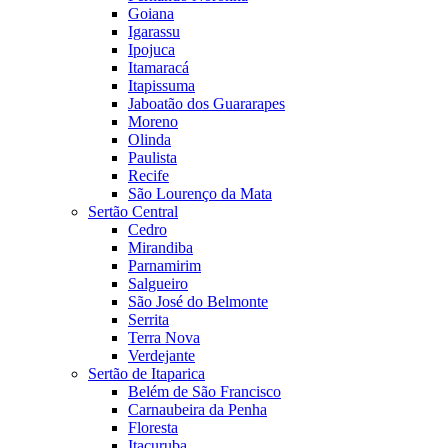
Goiana
Igarassu
Ipojuca
Itamaracá
Itapissuma
Jaboatão dos Guararapes
Moreno
Olinda
Paulista
Recife
São Lourenço da Mata
Sertão Central
Cedro
Mirandiba
Parnamirim
Salgueiro
São José do Belmonte
Serrita
Terra Nova
Verdejante
Sertão de Itaparica
Belém de São Francisco
Carnaubeira da Penha
Floresta
Itacuruba