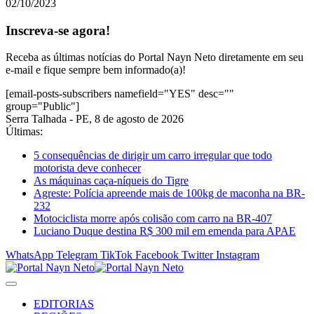
02/10/2023
Inscreva-se agora!
Receba as últimas notícias do Portal Nayn Neto diretamente em seu
e-mail e fique sempre bem informado(a)!
[email-posts-subscribers namefield="YES" desc=""
group="Public"]
Serra Talhada - PE, 8 de agosto de 2026
Últimas:
5 consequências de dirigir um carro irregular que todo
motorista deve conhecer
As máquinas caça-níqueis do Tigre
Agreste: Polícia apreende mais de 100kg de maconha na BR-
232
Motociclista morre após colisão com carro na BR-407
Luciano Duque destina R$ 300 mil em emenda para APAE
WhatsApp
Telegram
TikTok
Facebook
Twitter
Instagram
EDITORIAS