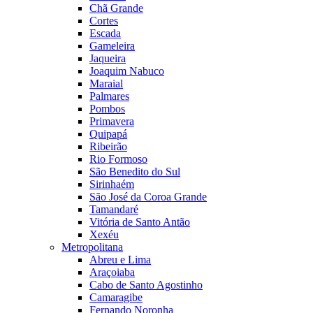
Chã Grande
Cortes
Escada
Gameleira
Jaqueira
Joaquim Nabuco
Maraial
Palmares
Pombos
Primavera
Quipapá
Ribeirão
Rio Formoso
São Benedito do Sul
Sirinhaém
São José da Coroa Grande
Tamandaré
Vitória de Santo Antão
Xexéu
Metropolitana
Abreu e Lima
Araçoiaba
Cabo de Santo Agostinho
Camaragibe
Fernando Noronha