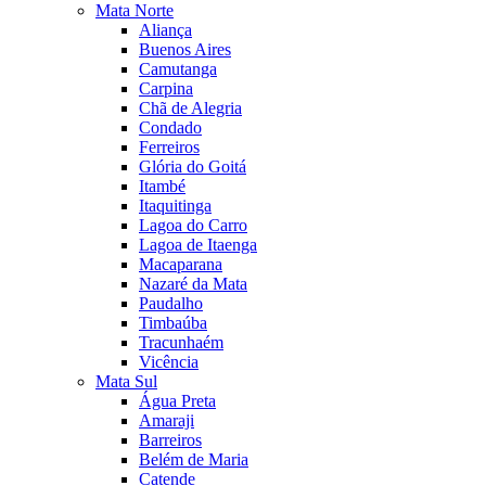
Mata Norte
Aliança
Buenos Aires
Camutanga
Carpina
Chã de Alegria
Condado
Ferreiros
Glória do Goitá
Itambé
Itaquitinga
Lagoa do Carro
Lagoa de Itaenga
Macaparana
Nazaré da Mata
Paudalho
Timbaúba
Tracunhaém
Vicência
Mata Sul
Água Preta
Amaraji
Barreiros
Belém de Maria
Catende