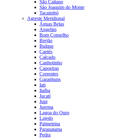
São Caitano
São Joaquim do Monte
Tacaimbó
Agreste Meridional
Águas Belas
Angelim
Bom Conselho
Brejão
Buíque
Caetés
Calçado
Canhotinho
Capoeiras
Correntes
Garanhuns
Iati
Itaíba
Jucatí
Jupi
Jurema
Lagoa do Ouro
Lajedo
Palmeirina
Paranatama
Pedra