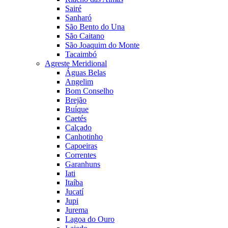
Sairé
Sanharó
São Bento do Una
São Caitano
São Joaquim do Monte
Tacaimbó
Agreste Meridional
Águas Belas
Angelim
Bom Conselho
Brejão
Buíque
Caetés
Calçado
Canhotinho
Capoeiras
Correntes
Garanhuns
Iati
Itaíba
Jucatí
Jupi
Jurema
Lagoa do Ouro