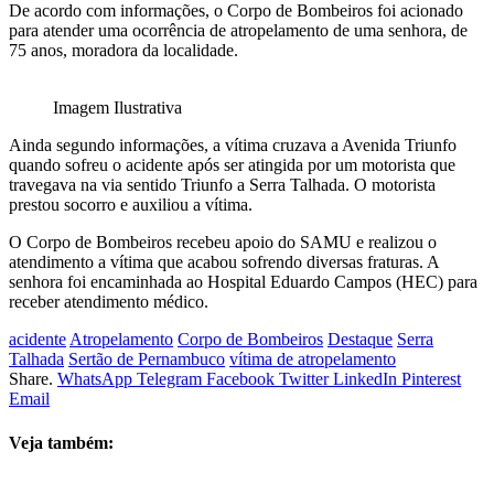
De acordo com informações, o Corpo de Bombeiros foi acionado
para atender uma ocorrência de atropelamento de uma senhora, de
75 anos, moradora da localidade.
Imagem Ilustrativa
Ainda segundo informações, a vítima cruzava a Avenida Triunfo
quando sofreu o acidente após ser atingida por um motorista que
travegava na via sentido Triunfo a Serra Talhada. O motorista
prestou socorro e auxiliou a vítima.
O Corpo de Bombeiros recebeu apoio do SAMU e realizou o
atendimento a vítima que acabou sofrendo diversas fraturas. A
senhora foi encaminhada ao Hospital Eduardo Campos (HEC) para
receber atendimento médico.
acidente
Atropelamento
Corpo de Bombeiros
Destaque
Serra
Talhada
Sertão de Pernambuco
vítima de atropelamento
Share.
WhatsApp
Telegram
Facebook
Twitter
LinkedIn
Pinterest
Email
Veja também: