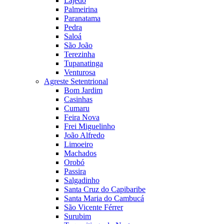
Lajedo
Palmeirina
Paranatama
Pedra
Saloá
São João
Terezinha
Tupanatinga
Venturosa
Agreste Setentrional
Bom Jardim
Casinhas
Cumaru
Feira Nova
Frei Miguelinho
João Alfredo
Limoeiro
Machados
Orobó
Passira
Salgadinho
Santa Cruz do Capibaribe
Santa Maria do Cambucá
São Vicente Férrer
Surubim