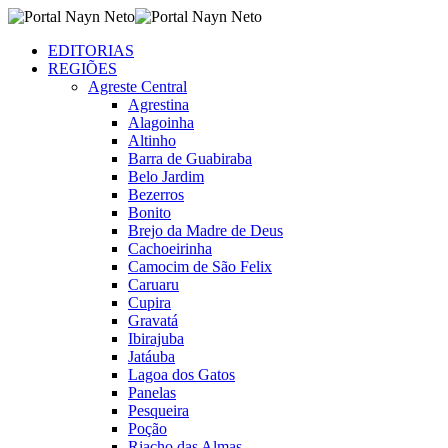
EDITORIAS
REGIÕES
Agreste Central
Agrestina
Alagoinha
Altinho
Barra de Guabiraba
Belo Jardim
Bezerros
Bonito
Brejo da Madre de Deus
Cachoeirinha
Camocim de São Felix
Caruaru
Cupira
Gravatá
Ibirajuba
Jatáuba
Lagoa dos Gatos
Panelas
Pesqueira
Poção
Riacho das Almas