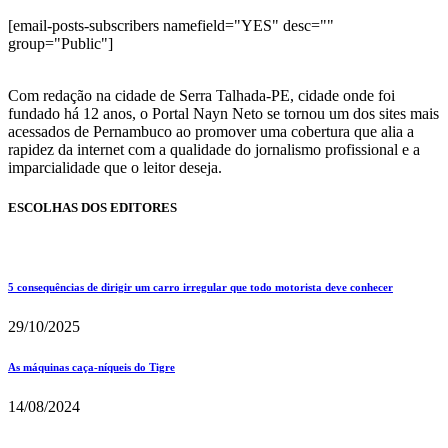
[email-posts-subscribers namefield="YES" desc=""
group="Public"]
Com redação na cidade de Serra Talhada-PE, cidade onde foi
fundado há 12 anos, o Portal Nayn Neto se tornou um dos sites mais
acessados de Pernambuco ao promover uma cobertura que alia a
rapidez da internet com a qualidade do jornalismo profissional e a
imparcialidade que o leitor deseja.
ESCOLHAS DOS EDITORES
5 consequências de dirigir um carro irregular que todo motorista deve conhecer
29/10/2025
As máquinas caça-níqueis do Tigre
14/08/2024