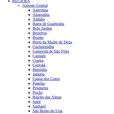
REGIÕES
Agreste Central
Agrestina
Alagoinha
Altinho
Barra de Guabiraba
Belo Jardim
Bezerros
Bonito
Brejo da Madre de Deus
Cachoeirinha
Camocim de São Felix
Caruaru
Cupira
Gravatá
Ibirajuba
Jatáuba
Lagoa dos Gatos
Panelas
Pesqueira
Poção
Riacho das Almas
Sairé
Sanharó
São Bento do Una