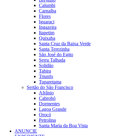
Calumbi
Carnaíba
Flores
Iguaraci
Ingazeira
Itapetim
Quixaba
Santa Cruz da Baixa Verde
Santa Terezinha
São José do Egito
Serra Talhada
Solidão
Tabira
Triunfo
Tuparetama
Sertão do São Francisco
Afrânio
Cabrobó
Dormentes
Lagoa Grande
Orocó
Petrolina
Santa Maria da Boa Vista
ANUNCIE