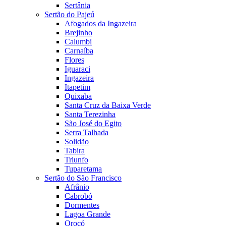
Sertânia
Sertão do Pajeú
Afogados da Ingazeira
Brejinho
Calumbi
Carnaíba
Flores
Iguaraci
Ingazeira
Itapetim
Quixaba
Santa Cruz da Baixa Verde
Santa Terezinha
São José do Egito
Serra Talhada
Solidão
Tabira
Triunfo
Tuparetama
Sertão do São Francisco
Afrânio
Cabrobó
Dormentes
Lagoa Grande
Orocó