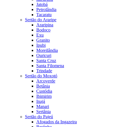
Jatobá
Petrolândia
Tacaratu
Sertão do Araripe
Araripina
Bodoco
Exu
Granito
Ipubi
Moreilândia
Ouricuri
Santa Cruz
Santa Filomena
Trindade
Sertão do Moxotó
Arcoverde
Betânia
Custódia
Ibimirim
Inajá
Manari
Sertânia
Sertão do Pajeú
Afogados da Ingazeira
Brejinho