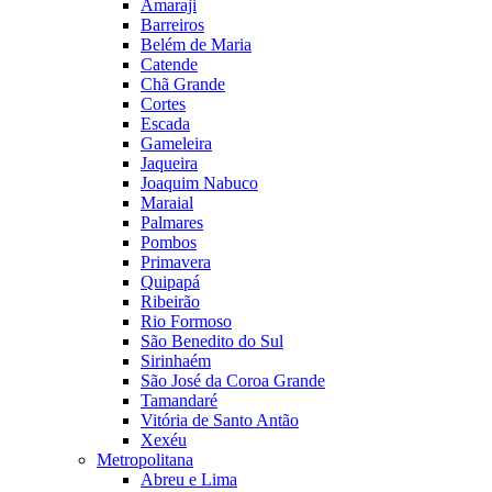
Amaraji
Barreiros
Belém de Maria
Catende
Chã Grande
Cortes
Escada
Gameleira
Jaqueira
Joaquim Nabuco
Maraial
Palmares
Pombos
Primavera
Quipapá
Ribeirão
Rio Formoso
São Benedito do Sul
Sirinhaém
São José da Coroa Grande
Tamandaré
Vitória de Santo Antão
Xexéu
Metropolitana
Abreu e Lima