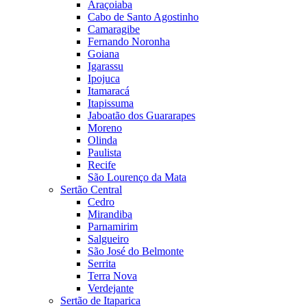
Araçoiaba
Cabo de Santo Agostinho
Camaragibe
Fernando Noronha
Goiana
Igarassu
Ipojuca
Itamaracá
Itapissuma
Jaboatão dos Guararapes
Moreno
Olinda
Paulista
Recife
São Lourenço da Mata
Sertão Central
Cedro
Mirandiba
Parnamirim
Salgueiro
São José do Belmonte
Serrita
Terra Nova
Verdejante
Sertão de Itaparica