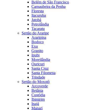
Belém de São Francisco
Carnaubeira da Penha
Floresta
Itacuruba
Jatobá
Petrolândia
Tacaratu
Sertão do Araripe
Araripina
Bodoco
Exu
Granito
Ipubi
Moreilândia
Ouricuri
Santa Cruz
Santa Filomena
Trindade
Sertão do Moxotó
Arcoverde
Betânia
Custódia
Ibimirim
Inajá
Manari