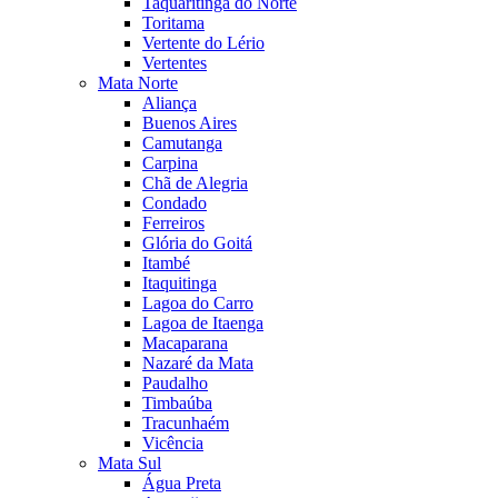
Taquaritinga do Norte
Toritama
Vertente do Lério
Vertentes
Mata Norte
Aliança
Buenos Aires
Camutanga
Carpina
Chã de Alegria
Condado
Ferreiros
Glória do Goitá
Itambé
Itaquitinga
Lagoa do Carro
Lagoa de Itaenga
Macaparana
Nazaré da Mata
Paudalho
Timbaúba
Tracunhaém
Vicência
Mata Sul
Água Preta