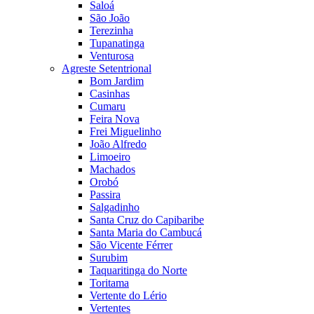
Saloá
São João
Terezinha
Tupanatinga
Venturosa
Agreste Setentrional
Bom Jardim
Casinhas
Cumaru
Feira Nova
Frei Miguelinho
João Alfredo
Limoeiro
Machados
Orobó
Passira
Salgadinho
Santa Cruz do Capibaribe
Santa Maria do Cambucá
São Vicente Férrer
Surubim
Taquaritinga do Norte
Toritama
Vertente do Lério
Vertentes