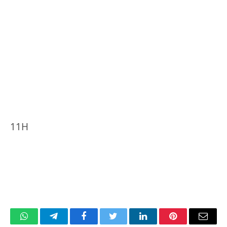
11H
WhatsApp
Telegram
Facebook
Twitter
LinkedIn
Pinterest
Email