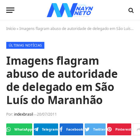
Início
»
Imagens flagram abuso de autoridade de delegado em São Luís do Maranhão
ÚLTIMAS NOTÍCIAS
Imagens flagram
abuso de autoridade
de delegado em São
Luís do Maranhão
Por:
indexbrasil
20/07/2011
WhatsApp
Telegram
Facebook
Twitter
Pinterest