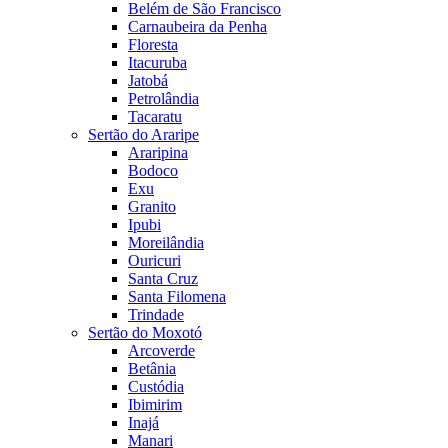
Belém de São Francisco
Carnaubeira da Penha
Floresta
Itacuruba
Jatobá
Petrolândia
Tacaratu
Sertão do Araripe
Araripina
Bodoco
Exu
Granito
Ipubi
Moreilândia
Ouricuri
Santa Cruz
Santa Filomena
Trindade
Sertão do Moxotó
Arcoverde
Betânia
Custódia
Ibimirim
Inajá
Manari