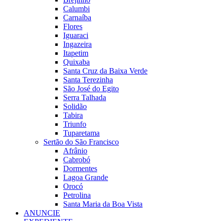
Calumbi
Carnaíba
Flores
Iguaraci
Ingazeira
Itapetim
Quixaba
Santa Cruz da Baixa Verde
Santa Terezinha
São José do Egito
Serra Talhada
Solidão
Tabira
Triunfo
Tuparetama
Sertão do São Francisco
Afrânio
Cabrobó
Dormentes
Lagoa Grande
Orocó
Petrolina
Santa Maria da Boa Vista
ANUNCIE