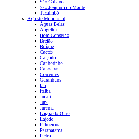
São Caitano
São Joaquim do Monte
Tacaimbó
Agreste Meridional
Águas Belas
Angelim
Bom Conselho
Brejão
Buíque
Caetés
Calçado
Canhotinho
Capoeiras
Correntes
Garanhuns
Iati
Itaíba
Jucatí
Jupi
Jurema
Lagoa do Ouro
Lajedo
Palmeirina
Paranatama
Pedra