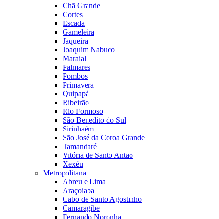
Chã Grande
Cortes
Escada
Gameleira
Jaqueira
Joaquim Nabuco
Maraial
Palmares
Pombos
Primavera
Quipapá
Ribeirão
Rio Formoso
São Benedito do Sul
Sirinhaém
São José da Coroa Grande
Tamandaré
Vitória de Santo Antão
Xexéu
Metropolitana
Abreu e Lima
Araçoiaba
Cabo de Santo Agostinho
Camaragibe
Fernando Noronha