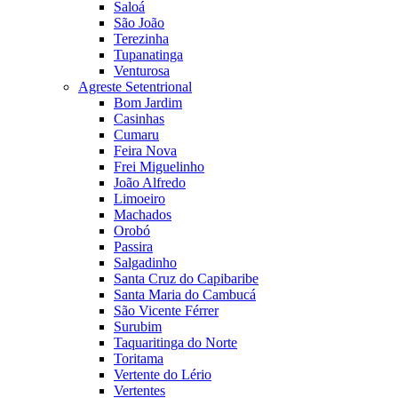
Saloá
São João
Terezinha
Tupanatinga
Venturosa
Agreste Setentrional
Bom Jardim
Casinhas
Cumaru
Feira Nova
Frei Miguelinho
João Alfredo
Limoeiro
Machados
Orobó
Passira
Salgadinho
Santa Cruz do Capibaribe
Santa Maria do Cambucá
São Vicente Férrer
Surubim
Taquaritinga do Norte
Toritama
Vertente do Lério
Vertentes