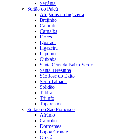
Sertânia
Sertão do Pajeú
Afogados da Ingazeira
Brejinho
Calumbi
Carnaíba
Flores
Iguaraci
Ingazeira
Itapetim
Quixaba
Santa Cruz da Baixa Verde
Santa Terezinha
São José do Egito
Serra Talhada
Solidão
Tabira
Triunfo
Tuparetama
Sertão do São Francisco
Afrânio
Cabrobó
Dormentes
Lagoa Grande
Orocó