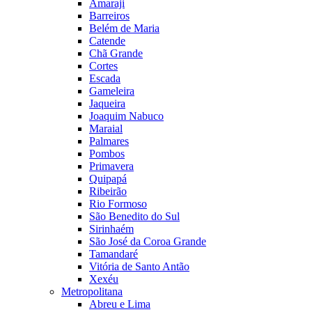
Amaraji
Barreiros
Belém de Maria
Catende
Chã Grande
Cortes
Escada
Gameleira
Jaqueira
Joaquim Nabuco
Maraial
Palmares
Pombos
Primavera
Quipapá
Ribeirão
Rio Formoso
São Benedito do Sul
Sirinhaém
São José da Coroa Grande
Tamandaré
Vitória de Santo Antão
Xexéu
Metropolitana
Abreu e Lima