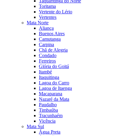
Taquaritinga do Norte
Toritama
Vertente do Lério
Vertentes
Mata Norte
Aliança
Buenos Aires
Camutanga
Carpina
Chã de Alegria
Condado
Ferreiros
Glória do Goitá
Itambé
Itaquitinga
Lagoa do Carro
Lagoa de Itaenga
Macaparana
Nazaré da Mata
Paudalho
Timbaúba
Tracunhaém
Vicência
Mata Sul
Água Preta