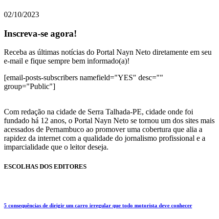
02/10/2023
Inscreva-se agora!
Receba as últimas notícias do Portal Nayn Neto diretamente em seu
e-mail e fique sempre bem informado(a)!
[email-posts-subscribers namefield="YES" desc=""
group="Public"]
Com redação na cidade de Serra Talhada-PE, cidade onde foi
fundado há 12 anos, o Portal Nayn Neto se tornou um dos sites mais
acessados de Pernambuco ao promover uma cobertura que alia a
rapidez da internet com a qualidade do jornalismo profissional e a
imparcialidade que o leitor deseja.
ESCOLHAS DOS EDITORES
5 consequências de dirigir um carro irregular que todo motorista deve conhecer