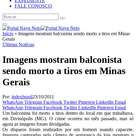
EXPEDIENTE
FALE CONOSCO
Início
»
Imagens mostram balconista sendo morto a tiros em Minas
Gerais
Últimas Notícias
Imagens mostram balconista
sendo morto a tiros em Minas
Gerais
Por:
indexbrasil
23/10/2011
WhatsApp
Telegram
Facebook
Twitter
Pinterest
LinkedIn
Email
WhatsApp
Telegram
Facebook
Twitter
LinkedIn
Pinterest
Email
Um balconista foi morto a tiros dentro do local em que trabalhava,
em Divinópolis (MG). O crime ocorreu no mês passado, mas só
agora as imagens foram divulgadas.
Os disparos foram realizados por um homem usando capacete.
Imagens capturadas pela câmera de segurança da loja mostram o