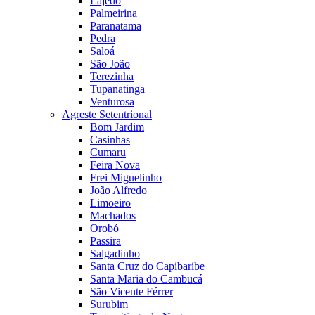
Lajedo
Palmeirina
Paranatama
Pedra
Saloá
São João
Terezinha
Tupanatinga
Venturosa
Agreste Setentrional
Bom Jardim
Casinhas
Cumaru
Feira Nova
Frei Miguelinho
João Alfredo
Limoeiro
Machados
Orobó
Passira
Salgadinho
Santa Cruz do Capibaribe
Santa Maria do Cambucá
São Vicente Férrer
Surubim