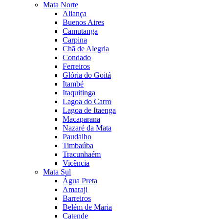
Mata Norte
Aliança
Buenos Aires
Camutanga
Carpina
Chã de Alegria
Condado
Ferreiros
Glória do Goitá
Itambé
Itaquitinga
Lagoa do Carro
Lagoa de Itaenga
Macaparana
Nazaré da Mata
Paudalho
Timbaúba
Tracunhaém
Vicência
Mata Sul
Água Preta
Amaraji
Barreiros
Belém de Maria
Catende