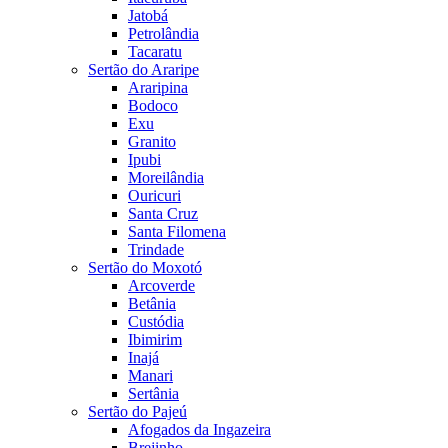
Jatobá
Petrolândia
Tacaratu
Sertão do Araripe
Araripina
Bodoco
Exu
Granito
Ipubi
Moreilândia
Ouricuri
Santa Cruz
Santa Filomena
Trindade
Sertão do Moxotó
Arcoverde
Betânia
Custódia
Ibimirim
Inajá
Manari
Sertânia
Sertão do Pajeú
Afogados da Ingazeira
Brejinho