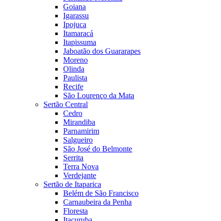
Goiana
Igarassu
Ipojuca
Itamaracá
Itapissuma
Jaboatão dos Guararapes
Moreno
Olinda
Paulista
Recife
São Lourenço da Mata
Sertão Central
Cedro
Mirandiba
Parnamirim
Salgueiro
São José do Belmonte
Serrita
Terra Nova
Verdejante
Sertão de Itaparica
Belém de São Francisco
Carnaubeira da Penha
Floresta
Itacuruba