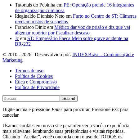
Tutoriais do Pebinha
em
PE: Operação prende 16 integrantes
de organização criminosa
Ideginaldo Dionísio Neto
em
Furto no Centro de ST: Câmeras
revelam rostos de suspeitos
Francisco Diniz
em
Médico dar voz de prisão e diz que vai
algemar repórter por fiscalizar descaso
Jc
em
ST: Empresário Faeca Melo sofre grave acidente na
BR-232
© 2010 - 2026 | Desenvolvido por:
INDEXBrasil - Comunicação e
Marketing
Termos de uso
Política de Cookies
Ética e Compromisso
Política de Privacidade
Submit
Digite acima e pressione
Enter
para procurar. Pressione
Esc
para
cancelar.
Usamos cookies em nosso site para oferecer a você a experiência
mais relevante, lembrando suas preferências e visitas repetidas.
Clicando “Aceitar”, você concorda com o uso de TODOS os