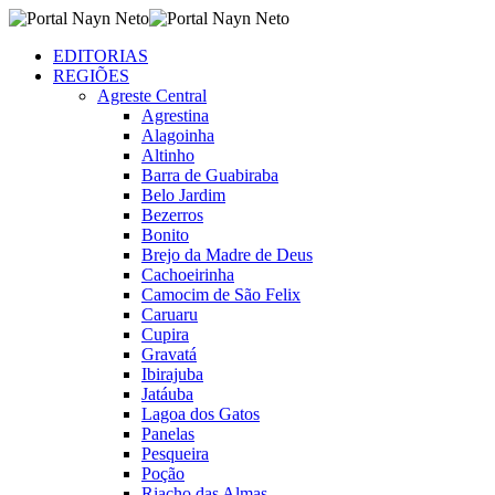
EDITORIAS
REGIÕES
Agreste Central
Agrestina
Alagoinha
Altinho
Barra de Guabiraba
Belo Jardim
Bezerros
Bonito
Brejo da Madre de Deus
Cachoeirinha
Camocim de São Felix
Caruaru
Cupira
Gravatá
Ibirajuba
Jatáuba
Lagoa dos Gatos
Panelas
Pesqueira
Poção
Riacho das Almas