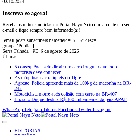
02/10/2023
Inscreva-se agora!
Receba as últimas notícias do Portal Nayn Neto diretamente em seu
e-mail e fique sempre bem informado(a)!
[email-posts-subscribers namefield="YES" desc=""
group="Public"]
Serra Talhada - PE, 6 de agosto de 2026
Últimas:
5 consequências de dirigir um carro irregular que todo
motorista deve conhecer
As máquinas caça-níqueis do Tigre
Agreste: Polícia apreende mais de 100kg de maconha na BR-
232
Motociclista morre após colisão com carro na BR-407
Luciano Duque destina R$ 300 mil em emenda para APAE
WhatsApp
Telegram
TikTok
Facebook
Twitter
Instagram
EDITORIAS