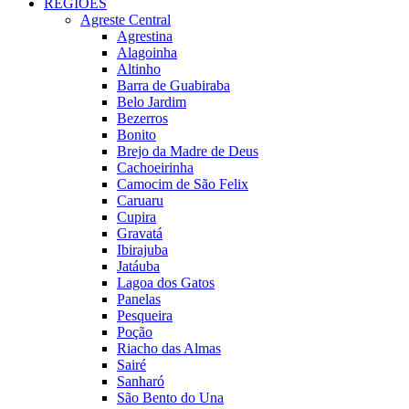
REGIÕES
Agreste Central
Agrestina
Alagoinha
Altinho
Barra de Guabiraba
Belo Jardim
Bezerros
Bonito
Brejo da Madre de Deus
Cachoeirinha
Camocim de São Felix
Caruaru
Cupira
Gravatá
Ibirajuba
Jatáuba
Lagoa dos Gatos
Panelas
Pesqueira
Poção
Riacho das Almas
Sairé
Sanharó
São Bento do Una