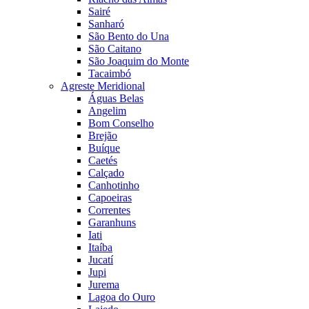
Sairé
Sanharó
São Bento do Una
São Caitano
São Joaquim do Monte
Tacaimbó
Agreste Meridional
Águas Belas
Angelim
Bom Conselho
Brejão
Buíque
Caetés
Calçado
Canhotinho
Capoeiras
Correntes
Garanhuns
Iati
Itaíba
Jucatí
Jupi
Jurema
Lagoa do Ouro