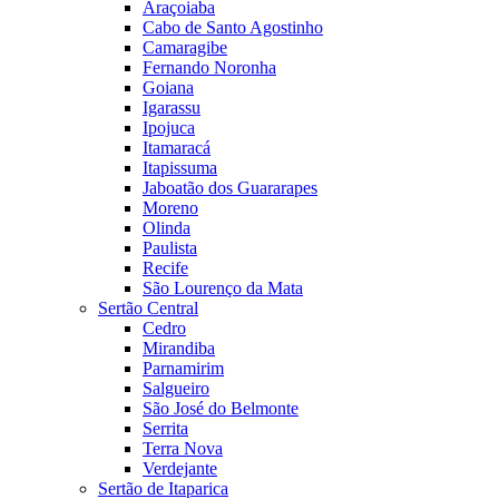
Araçoiaba
Cabo de Santo Agostinho
Camaragibe
Fernando Noronha
Goiana
Igarassu
Ipojuca
Itamaracá
Itapissuma
Jaboatão dos Guararapes
Moreno
Olinda
Paulista
Recife
São Lourenço da Mata
Sertão Central
Cedro
Mirandiba
Parnamirim
Salgueiro
São José do Belmonte
Serrita
Terra Nova
Verdejante
Sertão de Itaparica