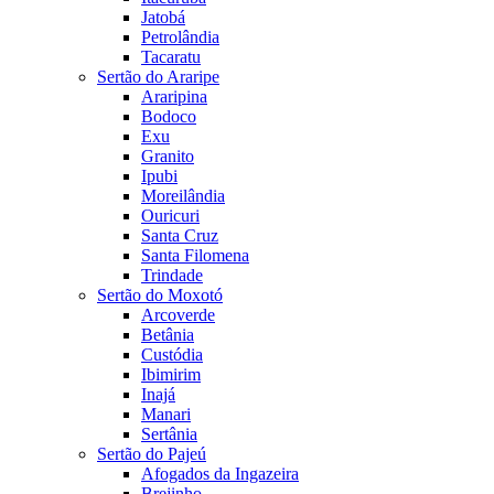
Jatobá
Petrolândia
Tacaratu
Sertão do Araripe
Araripina
Bodoco
Exu
Granito
Ipubi
Moreilândia
Ouricuri
Santa Cruz
Santa Filomena
Trindade
Sertão do Moxotó
Arcoverde
Betânia
Custódia
Ibimirim
Inajá
Manari
Sertânia
Sertão do Pajeú
Afogados da Ingazeira
Brejinho