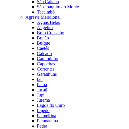
São Caitano
São Joaquim do Monte
Tacaimbó
Agreste Meridional
Águas Belas
Angelim
Bom Conselho
Brejão
Buíque
Caetés
Calçado
Canhotinho
Capoeiras
Correntes
Garanhuns
Iati
Itaíba
Jucatí
Jupi
Jurema
Lagoa do Ouro
Lajedo
Palmeirina
Paranatama
Pedra