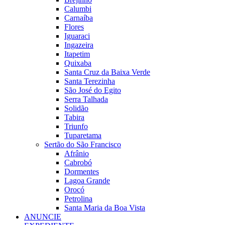
Calumbi
Carnaíba
Flores
Iguaraci
Ingazeira
Itapetim
Quixaba
Santa Cruz da Baixa Verde
Santa Terezinha
São José do Egito
Serra Talhada
Solidão
Tabira
Triunfo
Tuparetama
Sertão do São Francisco
Afrânio
Cabrobó
Dormentes
Lagoa Grande
Orocó
Petrolina
Santa Maria da Boa Vista
ANUNCIE