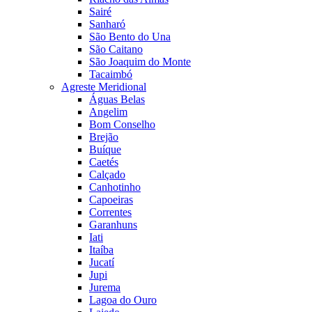
Sairé
Sanharó
São Bento do Una
São Caitano
São Joaquim do Monte
Tacaimbó
Agreste Meridional
Águas Belas
Angelim
Bom Conselho
Brejão
Buíque
Caetés
Calçado
Canhotinho
Capoeiras
Correntes
Garanhuns
Iati
Itaíba
Jucatí
Jupi
Jurema
Lagoa do Ouro