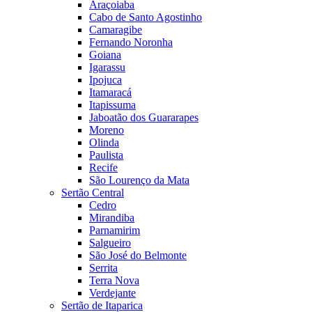
Araçoiaba
Cabo de Santo Agostinho
Camaragibe
Fernando Noronha
Goiana
Igarassu
Ipojuca
Itamaracá
Itapissuma
Jaboatão dos Guararapes
Moreno
Olinda
Paulista
Recife
São Lourenço da Mata
Sertão Central
Cedro
Mirandiba
Parnamirim
Salgueiro
São José do Belmonte
Serrita
Terra Nova
Verdejante
Sertão de Itaparica