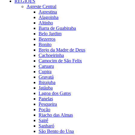
REGIÕES
Agreste Central
Agrestina
Alagoinha
Altinho
Barra de Guabiraba
Belo Jardim
Bezerros
Bonito
Brejo da Madre de Deus
Cachoeirinha
Camocim de São Felix
Caruaru
Cupira
Gravatá
Ibirajuba
Jatáuba
Lagoa dos Gatos
Panelas
Pesqueira
Poção
Riacho das Almas
Sairé
Sanharó
São Bento do Una