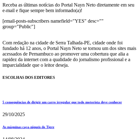
Receba as últimas notícias do Portal Nayn Neto diretamente em seu
e-mail e fique sempre bem informado(a)!
[email-posts-subscribers namefield="YES" desc=""
group="Public"]
Com redação na cidade de Serra Talhada-PE, cidade onde foi
fundado há 12 anos, o Portal Nayn Neto se tornou um dos sites mais
acessados de Pernambuco ao promover uma cobertura que alia a
rapidez da internet com a qualidade do jornalismo profissional e a
imparcialidade que o leitor deseja.
ESCOLHAS DOS EDITORES
5 consequências de dirigir um carro irregular que todo motorista deve conhecer
29/10/2025
As máquinas caça-níqueis do Tigre