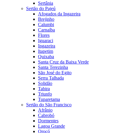
Sertânia
Sertão do Pajeú
Afogados da Ingazeira
Brejinho
Calumbi
Carnaíba
Flores
Iguaraci
Ingazeira
Itapetim
Quixaba
Santa Cruz da Baixa Verde
Santa Terezinha
São José do Egito
Serra Talhada
Solidão
Tabira
Triunfo
Tuparetama
Sertão do São Francisco
Afrânio
Cabrobó
Dormentes
Lagoa Grande
Orocó