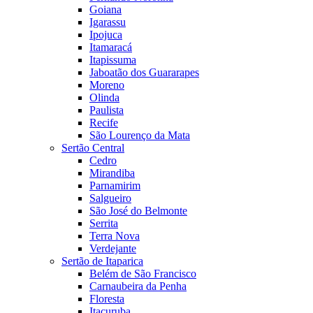
Goiana
Igarassu
Ipojuca
Itamaracá
Itapissuma
Jaboatão dos Guararapes
Moreno
Olinda
Paulista
Recife
São Lourenço da Mata
Sertão Central
Cedro
Mirandiba
Parnamirim
Salgueiro
São José do Belmonte
Serrita
Terra Nova
Verdejante
Sertão de Itaparica
Belém de São Francisco
Carnaubeira da Penha
Floresta
Itacuruba