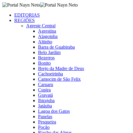
EDITORIAS
REGIÕES
Agreste Central
Agrestina
Alagoinha
Altinho
Barra de Guabiraba
Belo Jardim
Bezerros
Bonito
Brejo da Madre de Deus
Cachoeirinha
Camocim de São Felix
Caruaru
Cupira
Gravatá
Ibirajuba
Jatáuba
Lagoa dos Gatos
Panelas
Pesqueira
Poção
Riacho das Almas