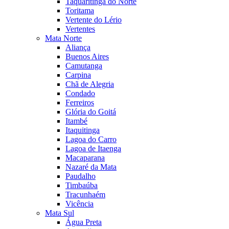
Taquaritinga do Norte
Toritama
Vertente do Lério
Vertentes
Mata Norte
Aliança
Buenos Aires
Camutanga
Carpina
Chã de Alegria
Condado
Ferreiros
Glória do Goitá
Itambé
Itaquitinga
Lagoa do Carro
Lagoa de Itaenga
Macaparana
Nazaré da Mata
Paudalho
Timbaúba
Tracunhaém
Vicência
Mata Sul
Água Preta