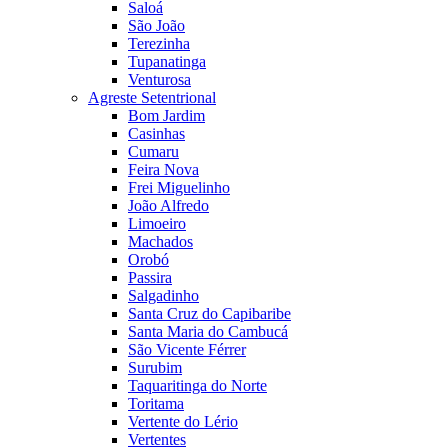
Saloá
São João
Terezinha
Tupanatinga
Venturosa
Agreste Setentrional
Bom Jardim
Casinhas
Cumaru
Feira Nova
Frei Miguelinho
João Alfredo
Limoeiro
Machados
Orobó
Passira
Salgadinho
Santa Cruz do Capibaribe
Santa Maria do Cambucá
São Vicente Férrer
Surubim
Taquaritinga do Norte
Toritama
Vertente do Lério
Vertentes