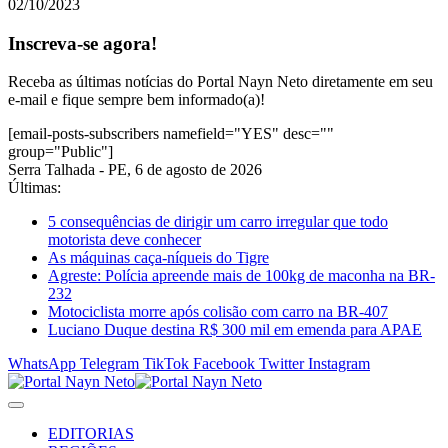
02/10/2023
Inscreva-se agora!
Receba as últimas notícias do Portal Nayn Neto diretamente em seu
e-mail e fique sempre bem informado(a)!
[email-posts-subscribers namefield="YES" desc=""
group="Public"]
Serra Talhada - PE, 6 de agosto de 2026
Últimas:
5 consequências de dirigir um carro irregular que todo
motorista deve conhecer
As máquinas caça-níqueis do Tigre
Agreste: Polícia apreende mais de 100kg de maconha na BR-
232
Motociclista morre após colisão com carro na BR-407
Luciano Duque destina R$ 300 mil em emenda para APAE
WhatsApp
Telegram
TikTok
Facebook
Twitter
Instagram
EDITORIAS