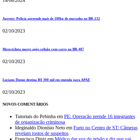
14/08/2024
Agreste: Polícia apreende mais de 100kg de maconha na BR-232
02/10/2023
Motociclista morre após colisão com carro na BR-407
02/10/2023
Luciano Duque destina R$ 300 mil em emenda para APAE
02/10/2023
NOVOS COMENTÁRIOS
Tutoriais do Pebinha
em
PE: Operação prende 16 integrantes
de organização criminosa
Ideginaldo Dionísio Neto
em
Furto no Centro de ST: Câmeras
revelam rostos de suspeitos
Francisco Diniz
em
Médico dar voz de prisão e diz que vai