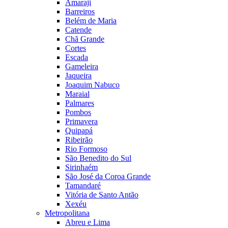
Amaraji
Barreiros
Belém de Maria
Catende
Chã Grande
Cortes
Escada
Gameleira
Jaqueira
Joaquim Nabuco
Maraial
Palmares
Pombos
Primavera
Quipapá
Ribeirão
Rio Formoso
São Benedito do Sul
Sirinhaém
São José da Coroa Grande
Tamandaré
Vitória de Santo Antão
Xexéu
Metropolitana
Abreu e Lima