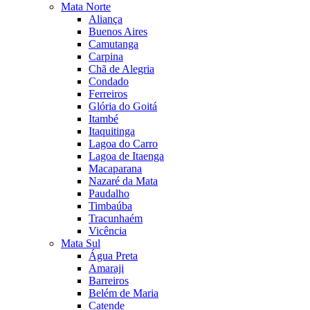
Mata Norte
Aliança
Buenos Aires
Camutanga
Carpina
Chã de Alegria
Condado
Ferreiros
Glória do Goitá
Itambé
Itaquitinga
Lagoa do Carro
Lagoa de Itaenga
Macaparana
Nazaré da Mata
Paudalho
Timbaúba
Tracunhaém
Vicência
Mata Sul
Água Preta
Amaraji
Barreiros
Belém de Maria
Catende