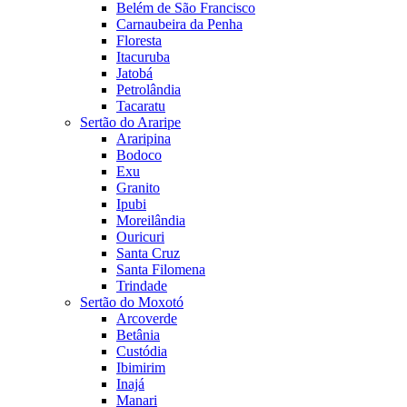
Belém de São Francisco
Carnaubeira da Penha
Floresta
Itacuruba
Jatobá
Petrolândia
Tacaratu
Sertão do Araripe
Araripina
Bodoco
Exu
Granito
Ipubi
Moreilândia
Ouricuri
Santa Cruz
Santa Filomena
Trindade
Sertão do Moxotó
Arcoverde
Betânia
Custódia
Ibimirim
Inajá
Manari