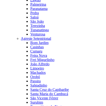
Lajedo
Palmeirina
Paranatama
Pedra
Saloá
São João
Terezinha
Tupanatinga
Venturosa
Agreste Setentrional
Bom Jardim
Casinhas
Cumaru
Feira Nova
Frei Miguelinho
João Alfredo
Limoeiro
Machados
Orobó
Passira
Salgadinho
Santa Cruz do Capibaribe
Santa Maria do Cambucá
São Vicente Férrer
Surubim