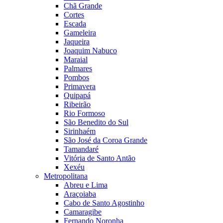
Chã Grande
Cortes
Escada
Gameleira
Jaqueira
Joaquim Nabuco
Maraial
Palmares
Pombos
Primavera
Quipapá
Ribeirão
Rio Formoso
São Benedito do Sul
Sirinhaém
São José da Coroa Grande
Tamandaré
Vitória de Santo Antão
Xexéu
Metropolitana
Abreu e Lima
Araçoiaba
Cabo de Santo Agostinho
Camaragibe
Fernando Noronha