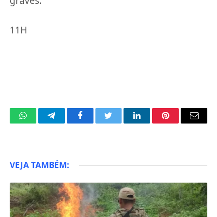
graves.
11H
WhatsApp
Telegram
Facebook
Twitter
LinkedIn
Pinterest
Email
VEJA TAMBÉM: