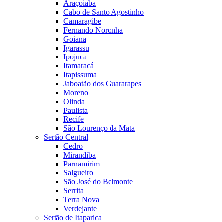
Araçoiaba
Cabo de Santo Agostinho
Camaragibe
Fernando Noronha
Goiana
Igarassu
Ipojuca
Itamaracá
Itapissuma
Jaboatão dos Guararapes
Moreno
Olinda
Paulista
Recife
São Lourenço da Mata
Sertão Central
Cedro
Mirandiba
Parnamirim
Salgueiro
São José do Belmonte
Serrita
Terra Nova
Verdejante
Sertão de Itaparica