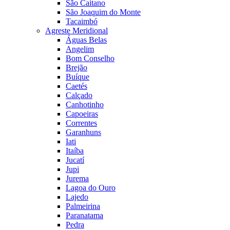
São Caitano
São Joaquim do Monte
Tacaimbó
Agreste Meridional
Águas Belas
Angelim
Bom Conselho
Brejão
Buíque
Caetés
Calçado
Canhotinho
Capoeiras
Correntes
Garanhuns
Iati
Itaíba
Jucatí
Jupi
Jurema
Lagoa do Ouro
Lajedo
Palmeirina
Paranatama
Pedra