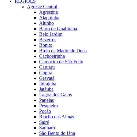
REGIÕES
Agreste Central
Agrestina
Alagoinha
Altinho
Barra de Guabiraba
Belo Jardim
Bezerros
Bonito
Brejo da Madre de Deus
Cachoeirinha
Camocim de São Felix
Caruaru
Cupira
Gravatá
Ibirajuba
Jatáuba
Lagoa dos Gatos
Panelas
Pesqueira
Poção
Riacho das Almas
Sairé
Sanharó
São Bento do Una