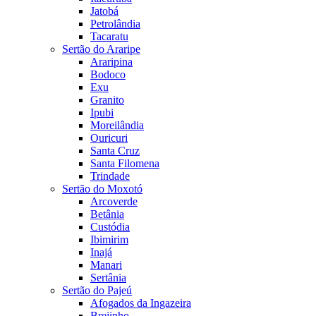
Jatobá
Petrolândia
Tacaratu
Sertão do Araripe
Araripina
Bodoco
Exu
Granito
Ipubi
Moreilândia
Ouricuri
Santa Cruz
Santa Filomena
Trindade
Sertão do Moxotó
Arcoverde
Betânia
Custódia
Ibimirim
Inajá
Manari
Sertânia
Sertão do Pajeú
Afogados da Ingazeira
Brejinho