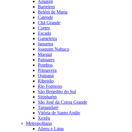
Amaraji
Barreiros
Belém de Maria
Catende
Chã Grande
Cortes
Escada
Gameleira
Jaqueira
Joaquim Nabuco
Maraial
Palmares
Pombos
Primavera
Quipapá
Ribeirão
Rio Formoso
São Benedito do Sul
Sirinhaém
São José da Coroa Grande
Tamandaré
Vitória de Santo Antão
Xexéu
Metropolitana
Abreu e Lima