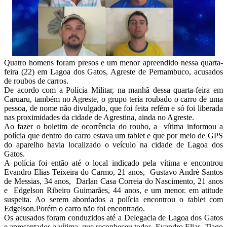
Quatro homens foram presos e um menor apreendido nessa quarta-
feira (22) em Lagoa dos Gatos, Agreste de Pernambuco, acusados
de roubos de carros.
De acordo com a Polícia Militar, na manhã dessa quarta-feira em
Caruaru, também no Agreste, o grupo teria roubado o carro de uma
pessoa, de nome não divulgado, que foi feita refém e só foi liberada
nas proximidades da cidade de Agrestina, ainda no Agreste.
Ao fazer o boletim de ocorrência do roubo, a vítima informou a
polícia que dentro do carro estava um tablet e que por meio de GPS
do aparelho havia localizado o veículo na cidade de Lagoa dos
Gatos.
A polícia foi então até o local indicado pela vítima e encontrou
Evandro Elias Teixeira do Carmo, 21 anos, Gustavo André Santos
de Messias, 34 anos, Darlan Casa Correia do Nascimento, 21 anos
e Edgelson Ribeiro Guimarães, 44 anos, e um menor. em atitude
suspeita. Ao serem abordados a polícia encontrou o tablet com
Edgelson.Porém o carro não foi encontrado.
Os acusados foram conduzidos até a Delegacia de Lagoa dos Gatos
e apresentados a vítima, que reconheceu todos. Evandro Elias, Tiago