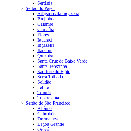
Sertânia
Sertão do Pajeú
Afogados da Ingazeira
Brejinho
Calumbi
Carnaíba
Flores
Iguaraci
Ingazeira
Itapetim
Quixaba
Santa Cruz da Baixa Verde
Santa Terezinha
São José do Egito
Serra Talhada
Solidão
Tabira
Triunfo
Tuparetama
Sertão do São Francisco
Afrânio
Cabrobó
Dormentes
Lagoa Grande
Orocó