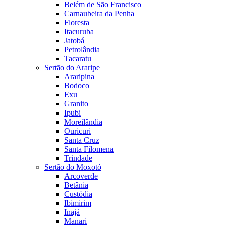
Belém de São Francisco
Carnaubeira da Penha
Floresta
Itacuruba
Jatobá
Petrolândia
Tacaratu
Sertão do Araripe
Araripina
Bodoco
Exu
Granito
Ipubi
Moreilândia
Ouricuri
Santa Cruz
Santa Filomena
Trindade
Sertão do Moxotó
Arcoverde
Betânia
Custódia
Ibimirim
Inajá
Manari