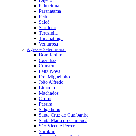
Lajedo
Palmeirina
Paranatama
Pedra
Saloá
São João
Terezinha
Tupanatinga
Venturosa
Agreste Setentrional
Bom Jardim
Casinhas
Cumaru
Feira Nova
Frei Miguelinho
João Alfredo
Limoeiro
Machados
Orobó
Passira
Salgadinho
Santa Cruz do Capibaribe
Santa Maria do Cambucá
São Vicente Férrer
Surubim