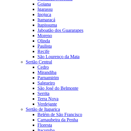
Goiana
Igarassu
Ipojuca
Itamaracá
Itapissuma
Jaboatão dos Guararapes
Moreno
Olinda
Paulista
Recife
São Lourenço da Mata
Sertão Central
Cedro
Mirandiba
Parnamirim
Salgueiro
São José do Belmonte
Serrita
Terra Nova
Verdejante
Sertão de Itaparica
Belém de São Francisco
Carnaubeira da Penha
Floresta
Itacuruba