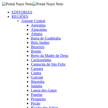
EDITORIAS
REGIÕES
Agreste Central
Agrestina
Alagoinha
Altinho
Barra de Guabiraba
Belo Jardim
Bezerros
Bonito
Brejo da Madre de Deus
Cachoeirinha
Camocim de São Felix
Caruaru
Cupira
Gravatá
Ibirajuba
Jatáuba
Lagoa dos Gatos
Panelas
Pesqueira
Poção
Riacho das Almas