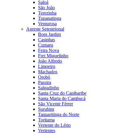
Saloá
São João
Terezinha
Tupanatinga
Venturosa
Agreste Setentrional
Bom Jardim
Casinhas
Cumaru
Feira Nova
Frei Miguelinho
João Alfredo
Limoeiro
Machados
Orobó
Passira
Salgadinho
Santa Cruz do Capibaribe
Santa Maria do Cambucá
São Vicente Férrer
Surubim
Taquaritinga do Norte
Toritama
Vertente do Lério
Vertentes