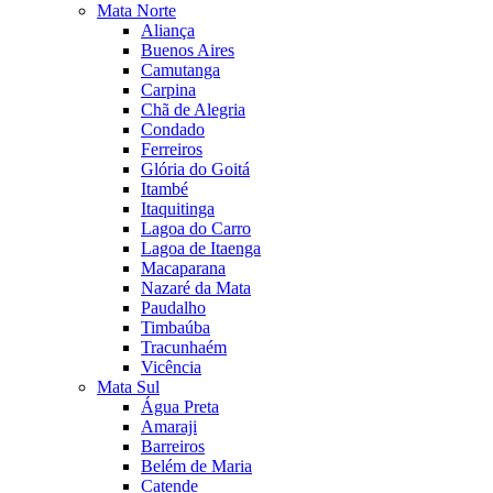
Mata Norte
Aliança
Buenos Aires
Camutanga
Carpina
Chã de Alegria
Condado
Ferreiros
Glória do Goitá
Itambé
Itaquitinga
Lagoa do Carro
Lagoa de Itaenga
Macaparana
Nazaré da Mata
Paudalho
Timbaúba
Tracunhaém
Vicência
Mata Sul
Água Preta
Amaraji
Barreiros
Belém de Maria
Catende