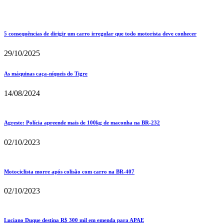
5 consequências de dirigir um carro irregular que todo motorista deve conhecer
29/10/2025
As máquinas caça-níqueis do Tigre
14/08/2024
Agreste: Polícia apreende mais de 100kg de maconha na BR-232
02/10/2023
Motociclista morre após colisão com carro na BR-407
02/10/2023
Luciano Duque destina R$ 300 mil em emenda para APAE