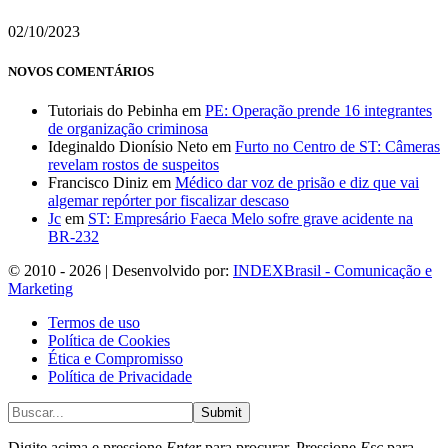
02/10/2023
NOVOS COMENTÁRIOS
Tutoriais do Pebinha
em
PE: Operação prende 16 integrantes
de organização criminosa
Ideginaldo Dionísio Neto
em
Furto no Centro de ST: Câmeras
revelam rostos de suspeitos
Francisco Diniz
em
Médico dar voz de prisão e diz que vai
algemar repórter por fiscalizar descaso
Jc
em
ST: Empresário Faeca Melo sofre grave acidente na
BR-232
© 2010 - 2026 | Desenvolvido por:
INDEXBrasil - Comunicação e
Marketing
Termos de uso
Política de Cookies
Ética e Compromisso
Política de Privacidade
Submit
Digite acima e pressione
Enter
para procurar. Pressione
Esc
para