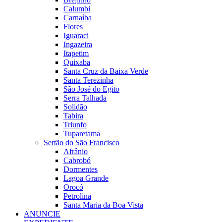
Calumbi
Carnaíba
Flores
Iguaraci
Ingazeira
Itapetim
Quixaba
Santa Cruz da Baixa Verde
Santa Terezinha
São José do Egito
Serra Talhada
Solidão
Tabira
Triunfo
Tuparetama
Sertão do São Francisco
Afrânio
Cabrobó
Dormentes
Lagoa Grande
Orocó
Petrolina
Santa Maria da Boa Vista
ANUNCIE