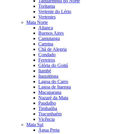
Taquaritinga do Norte
Toritama
Vertente do Lério
Vertentes
Mata Norte
Aliança
Buenos Aires
Camutanga
Carpina
Chã de Alegria
Condado
Ferreiros
Glória do Goitá
Itambé
Itaquitinga
Lagoa do Carro
Lagoa de Itaenga
Macaparana
Nazaré da Mata
Paudalho
Timbaúba
Tracunhaém
Vicência
Mata Sul
Água Preta