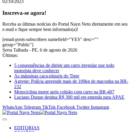
02/10/2023
Inscreva-se agora!
Receba as últimas notícias do Portal Nayn Neto diretamente em seu
e-mail e fique sempre bem informado(a)!
[email-posts-subscribers namefield="YES" desc=""
group="Public"]
Serra Talhada - PE, 6 de agosto de 2026
Últimas:
5 consequências de dirigir um carro irregular que todo
motorista deve conhecer
As máquinas caça-níqueis do Tigre
Agreste: Polícia apreende mais de 100kg de maconha na BR-
232
Motociclista morre após colisão com carro na BR-407
Luciano Duque destina R$ 300 mil em emenda para APAE
WhatsApp
Telegram
TikTok
Facebook
Twitter
Instagram
EDITORIAS