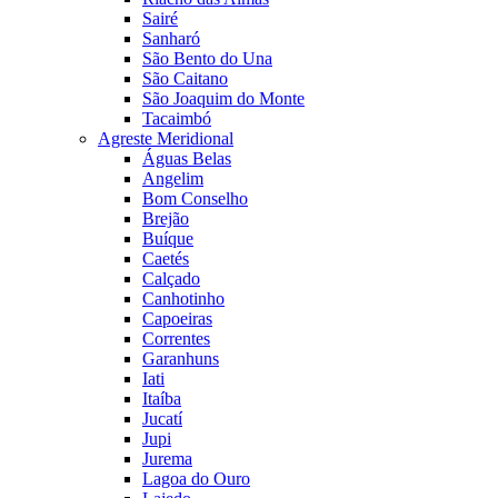
Sairé
Sanharó
São Bento do Una
São Caitano
São Joaquim do Monte
Tacaimbó
Agreste Meridional
Águas Belas
Angelim
Bom Conselho
Brejão
Buíque
Caetés
Calçado
Canhotinho
Capoeiras
Correntes
Garanhuns
Iati
Itaíba
Jucatí
Jupi
Jurema
Lagoa do Ouro