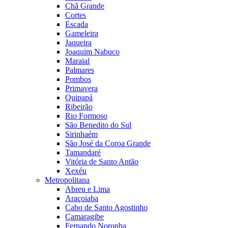
Chã Grande
Cortes
Escada
Gameleira
Jaqueira
Joaquim Nabuco
Maraial
Palmares
Pombos
Primavera
Quipapá
Ribeirão
Rio Formoso
São Benedito do Sul
Sirinhaém
São José da Coroa Grande
Tamandaré
Vitória de Santo Antão
Xexéu
Metropolitana
Abreu e Lima
Araçoiaba
Cabo de Santo Agostinho
Camaragibe
Fernando Noronha