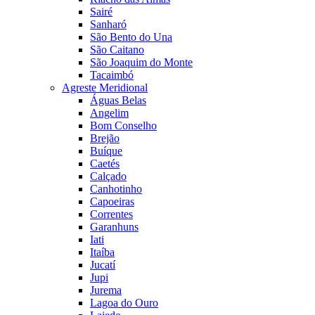
Sairé
Sanharó
São Bento do Una
São Caitano
São Joaquim do Monte
Tacaimbó
Agreste Meridional
Águas Belas
Angelim
Bom Conselho
Brejão
Buíque
Caetés
Calçado
Canhotinho
Capoeiras
Correntes
Garanhuns
Iati
Itaíba
Jucatí
Jupi
Jurema
Lagoa do Ouro