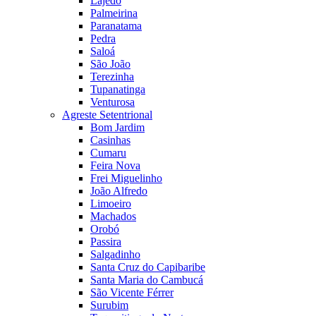
Lajedo
Palmeirina
Paranatama
Pedra
Saloá
São João
Terezinha
Tupanatinga
Venturosa
Agreste Setentrional
Bom Jardim
Casinhas
Cumaru
Feira Nova
Frei Miguelinho
João Alfredo
Limoeiro
Machados
Orobó
Passira
Salgadinho
Santa Cruz do Capibaribe
Santa Maria do Cambucá
São Vicente Férrer
Surubim