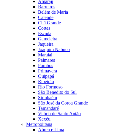
Amaraji
Barreiros
Belém de Maria
Catende
Chã Grande
Cortes
Escada
Gameleira
Jaqueira
Joaquim Nabuco
Maraial
Palmares
Pombos
Primavera
Quipapá
Ribeirão
Rio Formoso
São Benedito do Sul
Sirinhaém
São José da Coroa Grande
Tamandaré
Vitória de Santo Antão
Xexéu
Metropolitana
Abreu e Lima