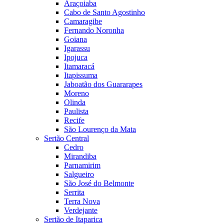
Araçoiaba
Cabo de Santo Agostinho
Camaragibe
Fernando Noronha
Goiana
Igarassu
Ipojuca
Itamaracá
Itapissuma
Jaboatão dos Guararapes
Moreno
Olinda
Paulista
Recife
São Lourenço da Mata
Sertão Central
Cedro
Mirandiba
Parnamirim
Salgueiro
São José do Belmonte
Serrita
Terra Nova
Verdejante
Sertão de Itaparica