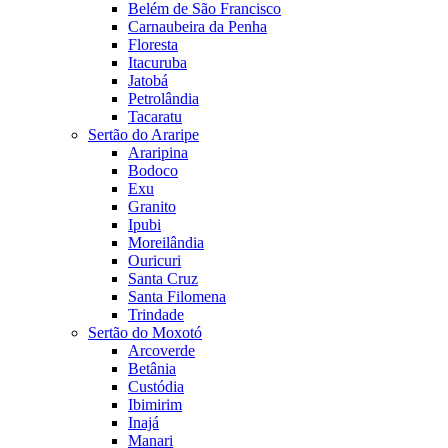
Belém de São Francisco
Carnaubeira da Penha
Floresta
Itacuruba
Jatobá
Petrolândia
Tacaratu
Sertão do Araripe
Araripina
Bodoco
Exu
Granito
Ipubi
Moreilândia
Ouricuri
Santa Cruz
Santa Filomena
Trindade
Sertão do Moxotó
Arcoverde
Betânia
Custódia
Ibimirim
Inajá
Manari