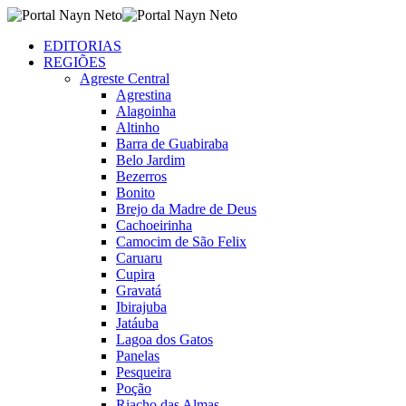
EDITORIAS
REGIÕES
Agreste Central
Agrestina
Alagoinha
Altinho
Barra de Guabiraba
Belo Jardim
Bezerros
Bonito
Brejo da Madre de Deus
Cachoeirinha
Camocim de São Felix
Caruaru
Cupira
Gravatá
Ibirajuba
Jatáuba
Lagoa dos Gatos
Panelas
Pesqueira
Poção
Riacho das Almas