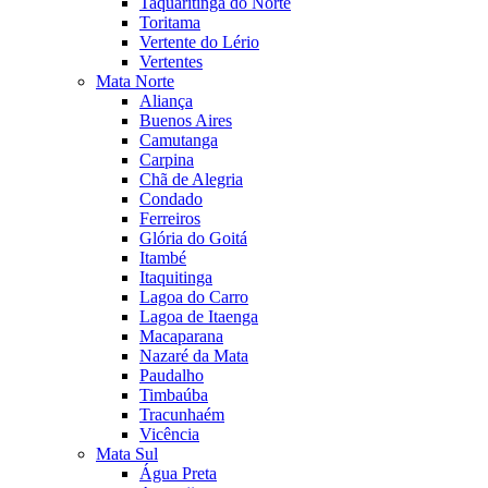
Taquaritinga do Norte
Toritama
Vertente do Lério
Vertentes
Mata Norte
Aliança
Buenos Aires
Camutanga
Carpina
Chã de Alegria
Condado
Ferreiros
Glória do Goitá
Itambé
Itaquitinga
Lagoa do Carro
Lagoa de Itaenga
Macaparana
Nazaré da Mata
Paudalho
Timbaúba
Tracunhaém
Vicência
Mata Sul
Água Preta