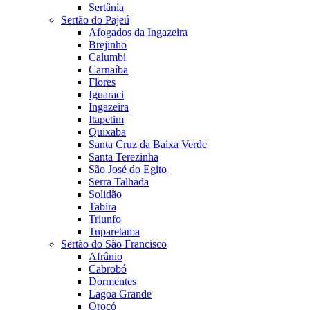
Sertânia
Sertão do Pajeú
Afogados da Ingazeira
Brejinho
Calumbi
Carnaíba
Flores
Iguaraci
Ingazeira
Itapetim
Quixaba
Santa Cruz da Baixa Verde
Santa Terezinha
São José do Egito
Serra Talhada
Solidão
Tabira
Triunfo
Tuparetama
Sertão do São Francisco
Afrânio
Cabrobó
Dormentes
Lagoa Grande
Orocó