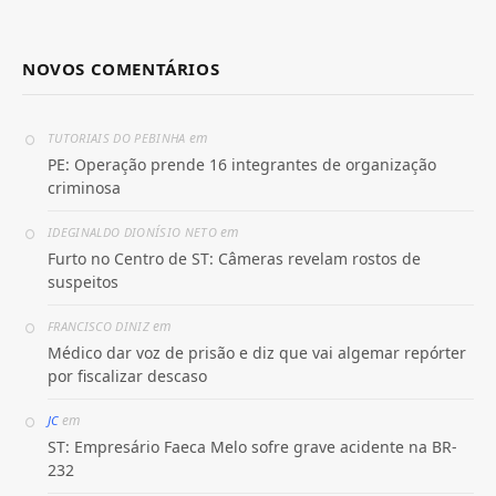
NOVOS COMENTÁRIOS
em
TUTORIAIS DO PEBINHA
PE: Operação prende 16 integrantes de organização
criminosa
em
IDEGINALDO DIONÍSIO NETO
Furto no Centro de ST: Câmeras revelam rostos de
suspeitos
em
FRANCISCO DINIZ
Médico dar voz de prisão e diz que vai algemar repórter
por fiscalizar descaso
em
JC
ST: Empresário Faeca Melo sofre grave acidente na BR-
232