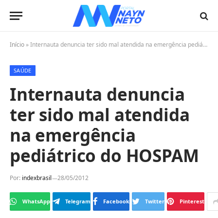
Início
»
Internauta denuncia ter sido mal atendida na emergência pediátrico do HOSPAM
SAÚDE
Internauta denuncia
ter sido mal atendida
na emergência
pediátrico do HOSPAM
Por:
indexbrasil
28/05/2012
WhatsApp
Telegram
Facebook
Twitter
Pinterest