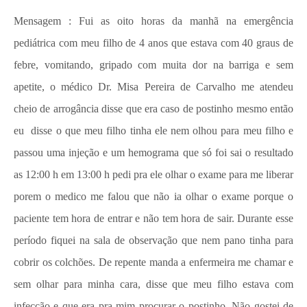
Mensagem : Fui as oito horas da manhã na emergência
pediátrica com meu filho de 4 anos que estava com 40 graus de
febre, vomitando, gripado com muita dor na barriga e sem
apetite, o médico Dr. Misa Pereira de Carvalho me atendeu
cheio de arrogância disse que era caso de postinho mesmo então
eu disse o que meu filho tinha ele nem olhou para meu filho e
passou uma injeção e um hemograma que só foi sai o resultado
as 12:00 h em 13:00 h pedi pra ele olhar o exame para me liberar
porem o medico me falou que não ia olhar o exame porque o
paciente tem hora de entrar e não tem hora de sair. Durante esse
período fiquei na sala de observação que nem pano tinha para
cobrir os colchões. De repente manda a enfermeira me chamar e
sem olhar para minha cara, disse que meu filho estava com
infecção e que era pra mim procurar o postinho. Não gostei de