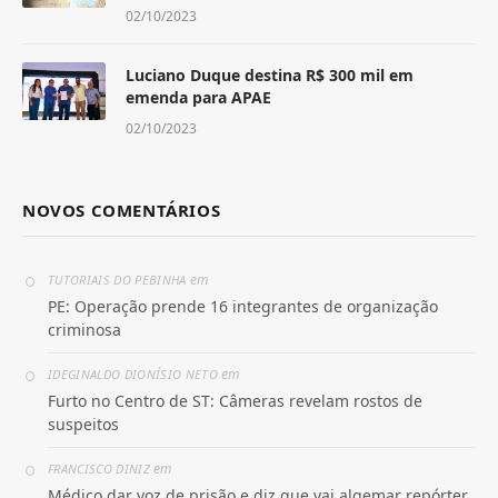
02/10/2023
Luciano Duque destina R$ 300 mil em
emenda para APAE
02/10/2023
NOVOS COMENTÁRIOS
em
TUTORIAIS DO PEBINHA
PE: Operação prende 16 integrantes de organização
criminosa
em
IDEGINALDO DIONÍSIO NETO
Furto no Centro de ST: Câmeras revelam rostos de
suspeitos
em
FRANCISCO DINIZ
Médico dar voz de prisão e diz que vai algemar repórter