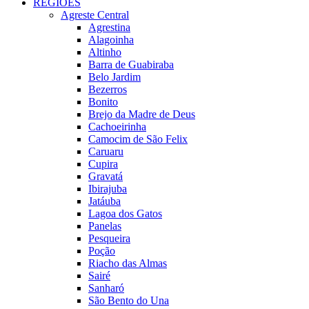
REGIÕES
Agreste Central
Agrestina
Alagoinha
Altinho
Barra de Guabiraba
Belo Jardim
Bezerros
Bonito
Brejo da Madre de Deus
Cachoeirinha
Camocim de São Felix
Caruaru
Cupira
Gravatá
Ibirajuba
Jatáuba
Lagoa dos Gatos
Panelas
Pesqueira
Poção
Riacho das Almas
Sairé
Sanharó
São Bento do Una