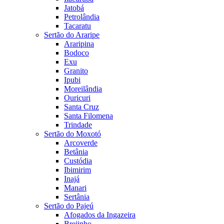
Jatobá
Petrolândia
Tacaratu
Sertão do Araripe
Araripina
Bodoco
Exu
Granito
Ipubi
Moreilândia
Ouricuri
Santa Cruz
Santa Filomena
Trindade
Sertão do Moxotó
Arcoverde
Betânia
Custódia
Ibimirim
Inajá
Manari
Sertânia
Sertão do Pajeú
Afogados da Ingazeira
Brejinho