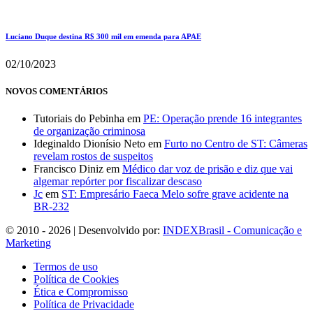
Luciano Duque destina R$ 300 mil em emenda para APAE
02/10/2023
NOVOS COMENTÁRIOS
Tutoriais do Pebinha
em
PE: Operação prende 16 integrantes
de organização criminosa
Ideginaldo Dionísio Neto
em
Furto no Centro de ST: Câmeras
revelam rostos de suspeitos
Francisco Diniz
em
Médico dar voz de prisão e diz que vai
algemar repórter por fiscalizar descaso
Jc
em
ST: Empresário Faeca Melo sofre grave acidente na
BR-232
© 2010 - 2026 | Desenvolvido por:
INDEXBrasil - Comunicação e
Marketing
Termos de uso
Política de Cookies
Ética e Compromisso
Política de Privacidade