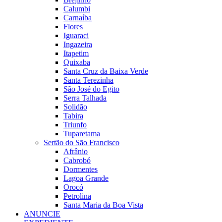
Calumbi
Carnaíba
Flores
Iguaraci
Ingazeira
Itapetim
Quixaba
Santa Cruz da Baixa Verde
Santa Terezinha
São José do Egito
Serra Talhada
Solidão
Tabira
Triunfo
Tuparetama
Sertão do São Francisco
Afrânio
Cabrobó
Dormentes
Lagoa Grande
Orocó
Petrolina
Santa Maria da Boa Vista
ANUNCIE