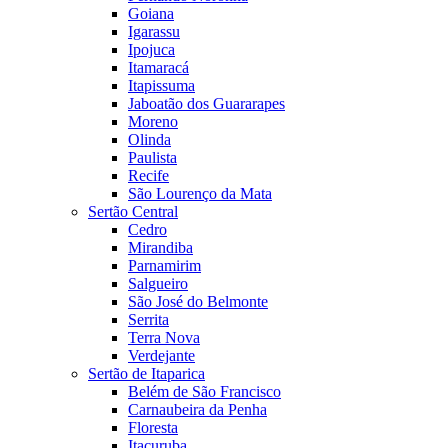
Goiana
Igarassu
Ipojuca
Itamaracá
Itapissuma
Jaboatão dos Guararapes
Moreno
Olinda
Paulista
Recife
São Lourenço da Mata
Sertão Central
Cedro
Mirandiba
Parnamirim
Salgueiro
São José do Belmonte
Serrita
Terra Nova
Verdejante
Sertão de Itaparica
Belém de São Francisco
Carnaubeira da Penha
Floresta
Itacuruba