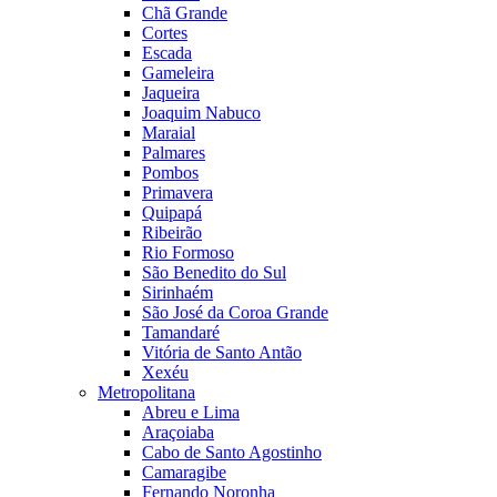
Chã Grande
Cortes
Escada
Gameleira
Jaqueira
Joaquim Nabuco
Maraial
Palmares
Pombos
Primavera
Quipapá
Ribeirão
Rio Formoso
São Benedito do Sul
Sirinhaém
São José da Coroa Grande
Tamandaré
Vitória de Santo Antão
Xexéu
Metropolitana
Abreu e Lima
Araçoiaba
Cabo de Santo Agostinho
Camaragibe
Fernando Noronha