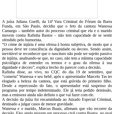
A juíza Juliana Guelfi, da 14ª Vara Criminal do Fórum da Barra
Funda, em São Paulo, decidiu que o feto da cantora Wanessa
Camargo – também autor do processo criminal que ela e o marido
movem contra Rafinha Bastos – não tem capacidade de se sentir
ofendido pelo humorista.
“O crime de injúria é uma ofensa à honra subjetiva, de modo que a
pessoa deve ter consciência da dignidade ou decoro. Sendo assim,
inevitável se reconhecer que o nascituro não pode ser sujeito passivo
de injúria, analisando-se que, no caso, não tem a mínima capacidade
psicológica de entender os termos e o grau da ofensa à sua
dignidade e decoro”, explica trecho do parecer com a decisão.
Rafinha disse, ao vivo, no CQC do dia 19 de setembro, que
“comeria” Wanessa e seu bebê, após o apresentador Marcelo Tas ter
elogiado a beleza da cantora, que está grávida do primeiro filho.
Desde a repercussão do fato, o apresentador está suspenso do
programa por tempo indeterminado. Ele já teria pedido demissão,
mas a emissora ainda não definiu o que vai fazer com ele.
A decisão da juíza foi encaminhada ao Juizado Especial Criminal,
destinado a julgar casos de menor gravidade.
Wanessa e o marido, Marcus Buaiz, afirmam que vão recorrer da
decisão. Eles ainda movem um processo civil contra Bastos, no qual