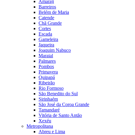
Amaraji
Barreiros
Belém de Maria
Catende
Chã Grande
Cortes
Escada
Gameleira
Jaqueira
Joaquim Nabuco
Maraial
Palmares
Pombos
Primavera
Quipapá
Ribeirão
Rio Formoso
São Benedito do Sul
Sirinhaém
São José da Coroa Grande
Tamandaré
Vitória de Santo Antão
Xexéu
Metropolitana
Abreu e Lima