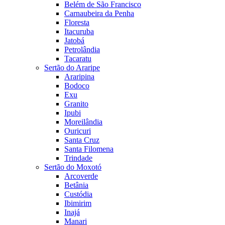
Belém de São Francisco
Carnaubeira da Penha
Floresta
Itacuruba
Jatobá
Petrolândia
Tacaratu
Sertão do Araripe
Araripina
Bodoco
Exu
Granito
Ipubi
Moreilândia
Ouricuri
Santa Cruz
Santa Filomena
Trindade
Sertão do Moxotó
Arcoverde
Betânia
Custódia
Ibimirim
Inajá
Manari