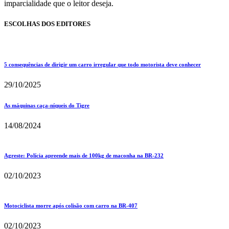
imparcialidade que o leitor deseja.
ESCOLHAS DOS EDITORES
5 consequências de dirigir um carro irregular que todo motorista deve conhecer
29/10/2025
As máquinas caça-níqueis do Tigre
14/08/2024
Agreste: Polícia apreende mais de 100kg de maconha na BR-232
02/10/2023
Motociclista morre após colisão com carro na BR-407
02/10/2023