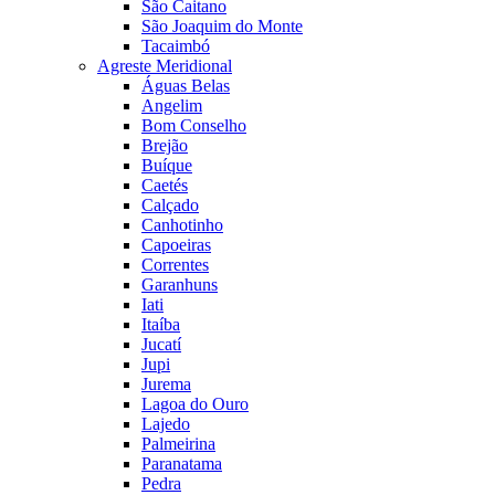
São Caitano
São Joaquim do Monte
Tacaimbó
Agreste Meridional
Águas Belas
Angelim
Bom Conselho
Brejão
Buíque
Caetés
Calçado
Canhotinho
Capoeiras
Correntes
Garanhuns
Iati
Itaíba
Jucatí
Jupi
Jurema
Lagoa do Ouro
Lajedo
Palmeirina
Paranatama
Pedra