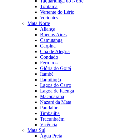
Taquaritinga do Norte
Toritama
Vertente do Lério
Vertentes
Mata Norte
Aliança
Buenos Aires
Camutanga
Carpina
Chã de Alegria
Condado
Ferreiros
Glória do Goitá
Itambé
Itaquitinga
Lagoa do Carro
Lagoa de Itaenga
Macaparana
Nazaré da Mata
Paudalho
Timbaúba
Tracunhaém
Vicência
Mata Sul
Água Preta