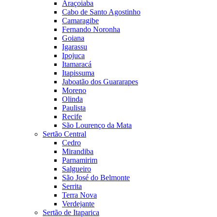
Araçoiaba
Cabo de Santo Agostinho
Camaragibe
Fernando Noronha
Goiana
Igarassu
Ipojuca
Itamaracá
Itapissuma
Jaboatão dos Guararapes
Moreno
Olinda
Paulista
Recife
São Lourenço da Mata
Sertão Central
Cedro
Mirandiba
Parnamirim
Salgueiro
São José do Belmonte
Serrita
Terra Nova
Verdejante
Sertão de Itaparica