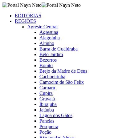
EDITORIAS
REGIÕES
Agreste Central
Agrestina
Alagoinha
Altinho
Barra de Guabiraba
Belo Jardim
Bezerros
Bonito
Brejo da Madre de Deus
Cachoeirinha
Camocim de São Felix
Caruaru
Cupira
Gravatá
Ibirajuba
Jatáuba
Lagoa dos Gatos
Panelas
Pesqueira
Poção
Riacho das Almas