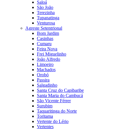
Saloá
São João
Terezinha
Tupanatinga
Venturosa
Agreste Setentrional
Bom Jardim
Casinhas
Cumaru
Feira Nova
Frei Miguelinho
João Alfredo
Limoeiro
Machados
Orobó
Passira
Salgadinho
Santa Cruz do Capibaribe
Santa Maria do Cambucá
São Vicente Férrer
Surubim
Taquaritinga do Norte
Toritama
Vertente do Lério
Vertentes