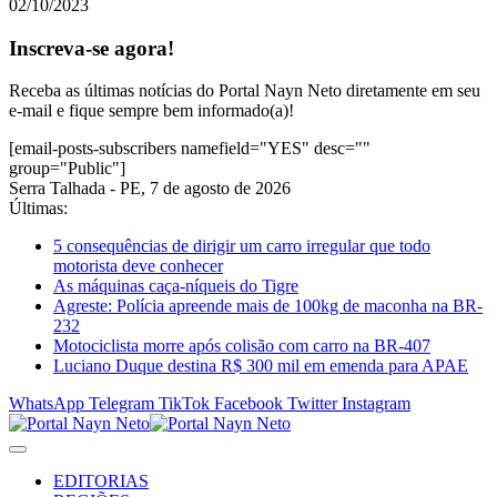
02/10/2023
Inscreva-se agora!
Receba as últimas notícias do Portal Nayn Neto diretamente em seu
e-mail e fique sempre bem informado(a)!
[email-posts-subscribers namefield="YES" desc=""
group="Public"]
Serra Talhada - PE, 7 de agosto de 2026
Últimas:
5 consequências de dirigir um carro irregular que todo
motorista deve conhecer
As máquinas caça-níqueis do Tigre
Agreste: Polícia apreende mais de 100kg de maconha na BR-
232
Motociclista morre após colisão com carro na BR-407
Luciano Duque destina R$ 300 mil em emenda para APAE
WhatsApp
Telegram
TikTok
Facebook
Twitter
Instagram
EDITORIAS