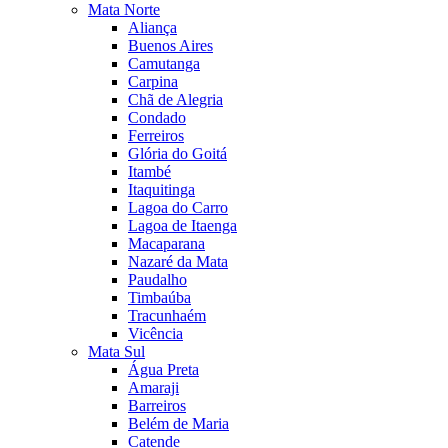
Mata Norte
Aliança
Buenos Aires
Camutanga
Carpina
Chã de Alegria
Condado
Ferreiros
Glória do Goitá
Itambé
Itaquitinga
Lagoa do Carro
Lagoa de Itaenga
Macaparana
Nazaré da Mata
Paudalho
Timbaúba
Tracunhaém
Vicência
Mata Sul
Água Preta
Amaraji
Barreiros
Belém de Maria
Catende