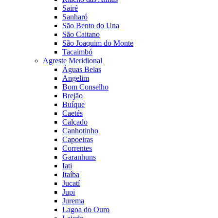
Sairé
Sanharó
São Bento do Una
São Caitano
São Joaquim do Monte
Tacaimbó
Agreste Meridional
Águas Belas
Angelim
Bom Conselho
Brejão
Buíque
Caetés
Calçado
Canhotinho
Capoeiras
Correntes
Garanhuns
Iati
Itaíba
Jucatí
Jupi
Jurema
Lagoa do Ouro