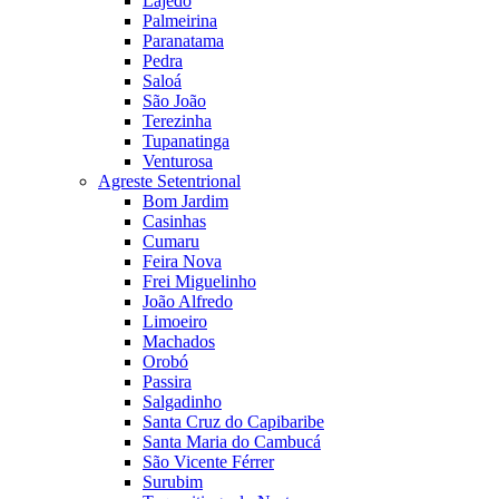
Lajedo
Palmeirina
Paranatama
Pedra
Saloá
São João
Terezinha
Tupanatinga
Venturosa
Agreste Setentrional
Bom Jardim
Casinhas
Cumaru
Feira Nova
Frei Miguelinho
João Alfredo
Limoeiro
Machados
Orobó
Passira
Salgadinho
Santa Cruz do Capibaribe
Santa Maria do Cambucá
São Vicente Férrer
Surubim