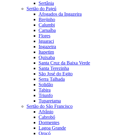
Sertânia
Sertão do Pajeú
Afogados da Ingazeira
Brejinho
Calumbi
Carnaíba
Flores
Iguaraci
Ingazeira
Itapetim
Quixaba
Santa Cruz da Baixa Verde
Santa Terezinha
São José do Egito
Serra Talhada
Solidão
Tabira
Triunfo
Tuparetama
Sertão do São Francisco
Afrânio
Cabrobó
Dormentes
Lagoa Grande
Orocó