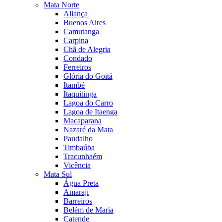
Mata Norte
Aliança
Buenos Aires
Camutanga
Carpina
Chã de Alegria
Condado
Ferreiros
Glória do Goitá
Itambé
Itaquitinga
Lagoa do Carro
Lagoa de Itaenga
Macaparana
Nazaré da Mata
Paudalho
Timbaúba
Tracunhaém
Vicência
Mata Sul
Água Preta
Amaraji
Barreiros
Belém de Maria
Catende