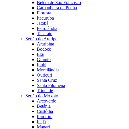
Belém de São Francisco
Carnaubeira da Penha
Floresta
Itacuruba
Jatobá
Petrolândia
Tacaratu
Sertão do Araripe
Araripina
Bodoco
Exu
Granito
Ipubi
Moreilândia
Ouricuri
Santa Cruz
Santa Filomena
Trindade
Sertão do Moxotó
Arcoverde
Betânia
Custódia
Ibimirim
Inajá
Manari