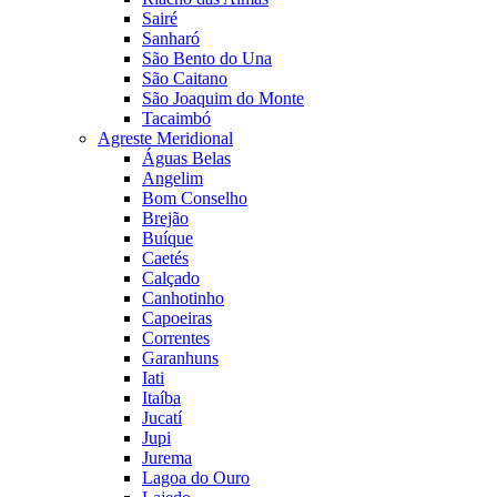
Sairé
Sanharó
São Bento do Una
São Caitano
São Joaquim do Monte
Tacaimbó
Agreste Meridional
Águas Belas
Angelim
Bom Conselho
Brejão
Buíque
Caetés
Calçado
Canhotinho
Capoeiras
Correntes
Garanhuns
Iati
Itaíba
Jucatí
Jupi
Jurema
Lagoa do Ouro