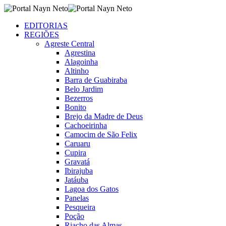
EDITORIAS
REGIÕES
Agreste Central
Agrestina
Alagoinha
Altinho
Barra de Guabiraba
Belo Jardim
Bezerros
Bonito
Brejo da Madre de Deus
Cachoeirinha
Camocim de São Felix
Caruaru
Cupira
Gravatá
Ibirajuba
Jatáuba
Lagoa dos Gatos
Panelas
Pesqueira
Poção
Riacho das Almas