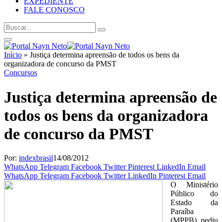
EXPEDIENTE
FALE CONOSCO
Início
»
Justiça determina apreensão de todos os bens da
organizadora de concurso da PMST
Concursos
Justiça determina apreensão de
todos os bens da organizadora
de concurso da PMST
Por:
indexbrasil
14/08/2012
WhatsApp
Telegram
Facebook
Twitter
Pinterest
LinkedIn
Email
WhatsApp
Telegram
Facebook
Twitter
LinkedIn
Pinterest
Email
O Ministério
Público do
Estado da
Paraíba
(MPPB) pediu