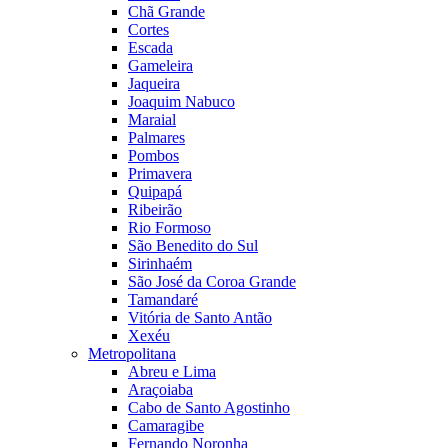
Chã Grande
Cortes
Escada
Gameleira
Jaqueira
Joaquim Nabuco
Maraial
Palmares
Pombos
Primavera
Quipapá
Ribeirão
Rio Formoso
São Benedito do Sul
Sirinhaém
São José da Coroa Grande
Tamandaré
Vitória de Santo Antão
Xexéu
Metropolitana
Abreu e Lima
Araçoiaba
Cabo de Santo Agostinho
Camaragibe
Fernando Noronha