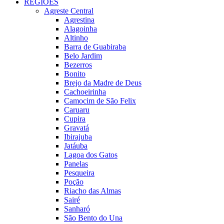
REGIÕES
Agreste Central
Agrestina
Alagoinha
Altinho
Barra de Guabiraba
Belo Jardim
Bezerros
Bonito
Brejo da Madre de Deus
Cachoeirinha
Camocim de São Felix
Caruaru
Cupira
Gravatá
Ibirajuba
Jatáuba
Lagoa dos Gatos
Panelas
Pesqueira
Poção
Riacho das Almas
Sairé
Sanharó
São Bento do Una