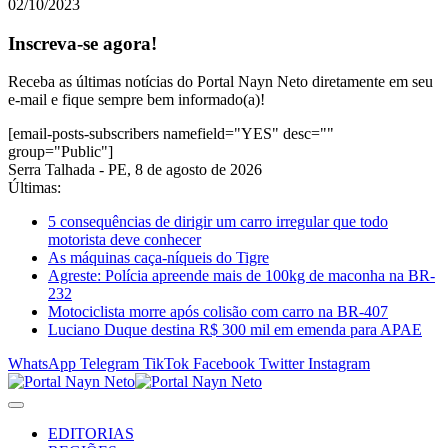
02/10/2023
Inscreva-se agora!
Receba as últimas notícias do Portal Nayn Neto diretamente em seu
e-mail e fique sempre bem informado(a)!
[email-posts-subscribers namefield="YES" desc=""
group="Public"]
Serra Talhada - PE, 8 de agosto de 2026
Últimas:
5 consequências de dirigir um carro irregular que todo
motorista deve conhecer
As máquinas caça-níqueis do Tigre
Agreste: Polícia apreende mais de 100kg de maconha na BR-
232
Motociclista morre após colisão com carro na BR-407
Luciano Duque destina R$ 300 mil em emenda para APAE
WhatsApp
Telegram
TikTok
Facebook
Twitter
Instagram
EDITORIAS