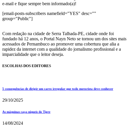
e-mail e fique sempre bem informado(a)!
[email-posts-subscribers namefield="YES" desc=""
group="Public"]
Com redação na cidade de Serra Talhada-PE, cidade onde foi
fundado há 12 anos, o Portal Nayn Neto se tornou um dos sites mais
acessados de Pernambuco ao promover uma cobertura que alia a
rapidez da internet com a qualidade do jornalismo profissional e a
imparcialidade que o leitor deseja.
ESCOLHAS DOS EDITORES
5 consequências de dirigir um carro irregular que todo motorista deve conhecer
29/10/2025
As máquinas caça-níqueis do Tigre
14/08/2024