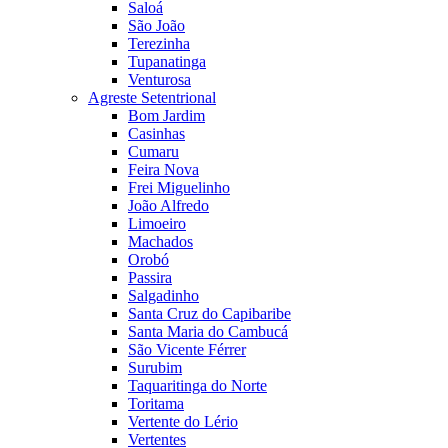
Saloá
São João
Terezinha
Tupanatinga
Venturosa
Agreste Setentrional
Bom Jardim
Casinhas
Cumaru
Feira Nova
Frei Miguelinho
João Alfredo
Limoeiro
Machados
Orobó
Passira
Salgadinho
Santa Cruz do Capibaribe
Santa Maria do Cambucá
São Vicente Férrer
Surubim
Taquaritinga do Norte
Toritama
Vertente do Lério
Vertentes