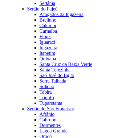
Sertânia
Sertão do Pajeú
Afogados da Ingazeira
Brejinho
Calumbi
Carnaíba
Flores
Iguaraci
Ingazeira
Itapetim
Quixaba
Santa Cruz da Baixa Verde
Santa Terezinha
São José do Egito
Serra Talhada
Solidão
Tabira
Triunfo
Tuparetama
Sertão do São Francisco
Afrânio
Cabrobó
Dormentes
Lagoa Grande
Orocó