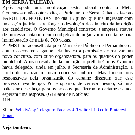
EM SERRA TALHADA
Após expedir uma notificação extra-judicial contra a Metta
Concursos e não obter êxito, a Prefeitura de Serra Talhada disse ao
FAROL DE NOTÍCIAS, no dia 15 julho, que iria ingressar com
uma ação judicial para forçar a devolução do dinheiro da inscrição
aos candidatos. O Governo Municipal contratou a empresa através
de processo licitatório com o objetivo de organizar um certame para
homologação de mais de 700 vagas.
A PMST foi aconselhada pelo Ministério Público de Pernambuco a
anular o certame e ganhou da Justiça a permissão de realizar um
novo concurso, com outro organizadora, para os quadros do poder
municipal. Após o resultado da anulação, o prefeito Carlos Evandro
havia delegado, ainda em julho, à Secretaria de Administração. a
tarefa de realizar o novo concurso público. Mas funcionários
responsáveis pela organização do certame disseram que este
processo leva tempo. Por enquanto, de certeza mesmo, só uma
baita dor de cabeça para as pessoas que fizeram o certame e ainda
esperam uma resposta. (G1/Farol de Notícias)
11H
Share.
WhatsApp
Telegram
Facebook
Twitter
LinkedIn
Pinterest
Email
Veja também: