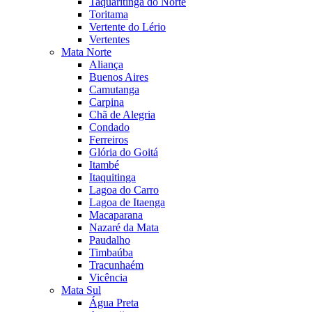
Taquaritinga do Norte
Toritama
Vertente do Lério
Vertentes
Mata Norte
Aliança
Buenos Aires
Camutanga
Carpina
Chã de Alegria
Condado
Ferreiros
Glória do Goitá
Itambé
Itaquitinga
Lagoa do Carro
Lagoa de Itaenga
Macaparana
Nazaré da Mata
Paudalho
Timbaúba
Tracunhaém
Vicência
Mata Sul
Água Preta