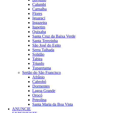
Calumbi
Carnaíba
Flores
Iguaraci
Ingazeira
Itapetim
Quixaba
Santa Cruz da Baixa Verde
Santa Terezinha
São José do Egito
Serra Talhada
Solidão
Tabira
Triunfo
Tuparetama
Sertão do São Francisco
Afrânio
Cabrobó
Dormentes
Lagoa Grande
Orocó
Petrolina
Santa Maria da Boa Vista
ANUNCIE