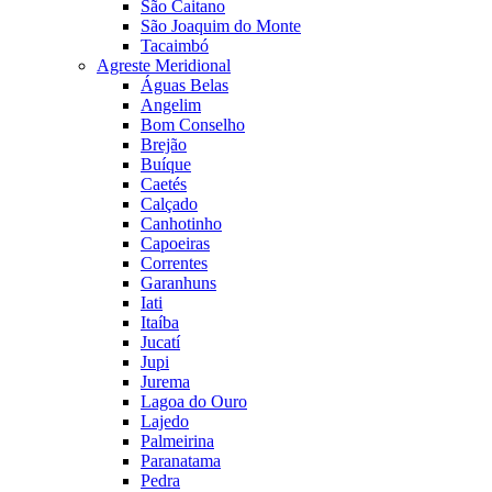
São Caitano
São Joaquim do Monte
Tacaimbó
Agreste Meridional
Águas Belas
Angelim
Bom Conselho
Brejão
Buíque
Caetés
Calçado
Canhotinho
Capoeiras
Correntes
Garanhuns
Iati
Itaíba
Jucatí
Jupi
Jurema
Lagoa do Ouro
Lajedo
Palmeirina
Paranatama
Pedra