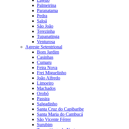
Lajedo
Palmeirina
Paranatama
Pedra
Saloá
São João
Terezinha
Tupanatinga
Venturosa
Agreste Setentrional
Bom Jardim
Casinhas
Cumaru
Feira Nova
Frei Miguelinho
João Alfredo
Limoeiro
Machados
Orobó
Passira
Salgadinho
Santa Cruz do Capibaribe
Santa Maria do Cambucá
São Vicente Férrer
Surubim