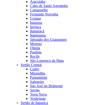
Araçoiaba
Cabo de Santo Agostinho
Camaragibe
Fernando Noronha
Goiana
Igarassu
Ipojuca
Itamaracá
Itapissuma
Jaboatão dos Guararapes
Moreno
Olinda
Paulista
Recife
São Lourenço da Mata
Sertão Central
Cedro
Mirandiba
Parnamirim
Salgueiro
São José do Belmonte
Serrita
Terra Nova
Verdejante
Sertão de Itaparica