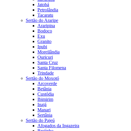
Jatobá
Petrolândia
Tacaratu
Sertão do Araripe
Araripina
Bodoco
Exu
Granito
Ipubi
Moreilândia
Ouricuri
Santa Cruz
Santa Filomena
Trindade
Sertão do Moxotó
Arcoverde
Betânia
Custódia
Ibimirim
Inajá
Manari
Sertânia
Sertão do Pajeú
Afogados da Ingazeira
Brejinho