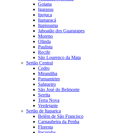
Goiana
Igarassu
Ipojuca
Itamaracá
Itapissuma
Jaboatão dos Guararapes
Moreno
Olinda
Paulista
Recife
São Lourenço da Mata
Sertão Central
Cedro
Mirandiba
Parnamirim
Salgueiro
São José do Belmonte
Serrita
Terra Nova
Verdejante
Sertão de Itaparica
Belém de São Francisco
Carnaubeira da Penha
Floresta
Itacuruba