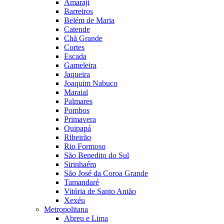
Amaraji
Barreiros
Belém de Maria
Catende
Chã Grande
Cortes
Escada
Gameleira
Jaqueira
Joaquim Nabuco
Maraial
Palmares
Pombos
Primavera
Quipapá
Ribeirão
Rio Formoso
São Benedito do Sul
Sirinhaém
São José da Coroa Grande
Tamandaré
Vitória de Santo Antão
Xexéu
Metropolitana
Abreu e Lima