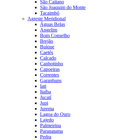
São Caitano
São Joaquim do Monte
Tacaimbó
Agreste Meridional
Águas Belas
Angelim
Bom Conselho
Brejão
Buíque
Caetés
Calçado
Canhotinho
Capoeiras
Correntes
Garanhuns
Iati
Itaíba
Jucatí
Jupi
Jurema
Lagoa do Ouro
Lajedo
Palmeirina
Paranatama
Pedra