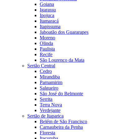
Goiana
Igarassu
Ipojuca
Itamaracá
Itapissuma
Jaboatão dos Guararapes
Moreno
Olinda
Paulista
Recife
São Lourenço da Mata
Sertão Central
Cedro
Mirandiba
Parnamirim
Salgueiro
São José do Belmonte
Serrita
Terra Nova
Verdejante
Sertão de Itaparica
Belém de São Francisco
Carnaubeira da Penha
Floresta
Itacuruba