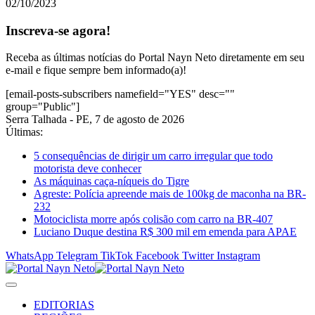
02/10/2023
Inscreva-se agora!
Receba as últimas notícias do Portal Nayn Neto diretamente em seu
e-mail e fique sempre bem informado(a)!
[email-posts-subscribers namefield="YES" desc=""
group="Public"]
Serra Talhada - PE, 7 de agosto de 2026
Últimas:
5 consequências de dirigir um carro irregular que todo
motorista deve conhecer
As máquinas caça-níqueis do Tigre
Agreste: Polícia apreende mais de 100kg de maconha na BR-
232
Motociclista morre após colisão com carro na BR-407
Luciano Duque destina R$ 300 mil em emenda para APAE
WhatsApp
Telegram
TikTok
Facebook
Twitter
Instagram
EDITORIAS