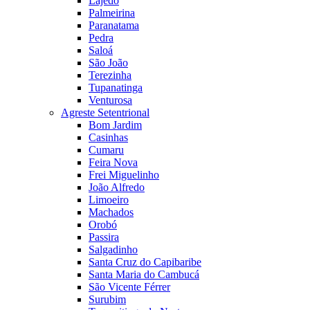
Lajedo
Palmeirina
Paranatama
Pedra
Saloá
São João
Terezinha
Tupanatinga
Venturosa
Agreste Setentrional
Bom Jardim
Casinhas
Cumaru
Feira Nova
Frei Miguelinho
João Alfredo
Limoeiro
Machados
Orobó
Passira
Salgadinho
Santa Cruz do Capibaribe
Santa Maria do Cambucá
São Vicente Férrer
Surubim