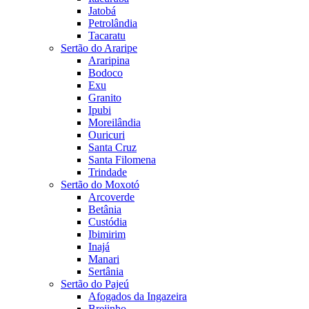
Jatobá
Petrolândia
Tacaratu
Sertão do Araripe
Araripina
Bodoco
Exu
Granito
Ipubi
Moreilândia
Ouricuri
Santa Cruz
Santa Filomena
Trindade
Sertão do Moxotó
Arcoverde
Betânia
Custódia
Ibimirim
Inajá
Manari
Sertânia
Sertão do Pajeú
Afogados da Ingazeira
Brejinho