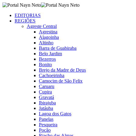
EDITORIAS
REGIÕES
Agreste Central
Agrestina
Alagoinha
Altinho
Barra de Guabiraba
Belo Jardim
Bezerros
Bonito
Brejo da Madre de Deus
Cachoeirinha
Camocim de São Felix
Caruaru
Cupira
Gravatá
Ibirajuba
Jatáuba
Lagoa dos Gatos
Panelas
Pesqueira
Poção
Riacho das Almas