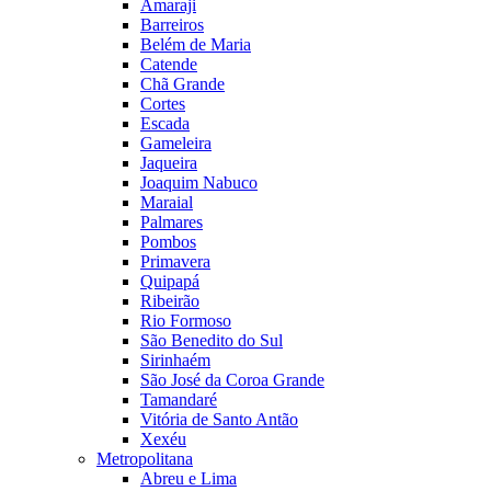
Amaraji
Barreiros
Belém de Maria
Catende
Chã Grande
Cortes
Escada
Gameleira
Jaqueira
Joaquim Nabuco
Maraial
Palmares
Pombos
Primavera
Quipapá
Ribeirão
Rio Formoso
São Benedito do Sul
Sirinhaém
São José da Coroa Grande
Tamandaré
Vitória de Santo Antão
Xexéu
Metropolitana
Abreu e Lima