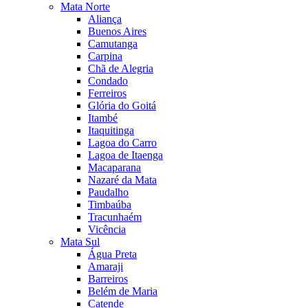
Mata Norte
Aliança
Buenos Aires
Camutanga
Carpina
Chã de Alegria
Condado
Ferreiros
Glória do Goitá
Itambé
Itaquitinga
Lagoa do Carro
Lagoa de Itaenga
Macaparana
Nazaré da Mata
Paudalho
Timbaúba
Tracunhaém
Vicência
Mata Sul
Água Preta
Amaraji
Barreiros
Belém de Maria
Catende