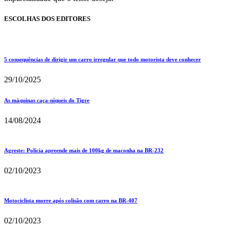
ESCOLHAS DOS EDITORES
5 consequências de dirigir um carro irregular que todo motorista deve conhecer
29/10/2025
As máquinas caça-níqueis do Tigre
14/08/2024
Agreste: Polícia apreende mais de 100kg de maconha na BR-232
02/10/2023
Motociclista morre após colisão com carro na BR-407
02/10/2023