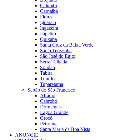
Calumbi
Carnaíba
Flores
Iguaraci
Ingazeira
Itapetim
Quixaba
Santa Cruz da Baixa Verde
Santa Terezinha
São José do Egito
Serra Talhada
Solidão
Tabira
Triunfo
Tuparetama
Sertão do São Francisco
Afrânio
Cabrobó
Dormentes
Lagoa Grande
Orocó
Petrolina
Santa Maria da Boa Vista
ANUNCIE