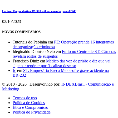
Luciano Duque destina R$ 300 mil em emenda para APAE
02/10/2023
NOVOS COMENTÁRIOS
Tutoriais do Pebinha
em
PE: Operação prende 16 integrantes
de organização criminosa
Ideginaldo Dionísio Neto
em
Furto no Centro de ST: Câmeras
revelam rostos de suspeitos
Francisco Diniz
em
Médico dar voz de prisão e diz que vai
algemar repórter por fiscalizar descaso
Jc
em
ST: Empresário Faeca Melo sofre grave acidente na
BR-232
© 2010 - 2026 | Desenvolvido por:
INDEXBrasil - Comunicação e
Marketing
Termos de uso
Política de Cookies
Ética e Compromisso
Política de Privacidade