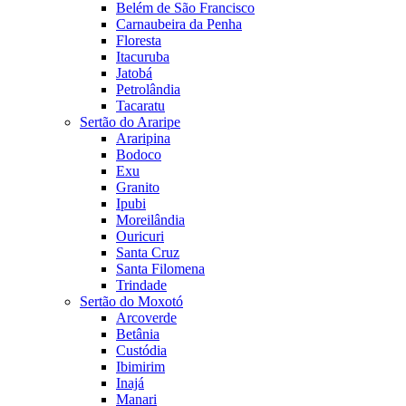
Belém de São Francisco
Carnaubeira da Penha
Floresta
Itacuruba
Jatobá
Petrolândia
Tacaratu
Sertão do Araripe
Araripina
Bodoco
Exu
Granito
Ipubi
Moreilândia
Ouricuri
Santa Cruz
Santa Filomena
Trindade
Sertão do Moxotó
Arcoverde
Betânia
Custódia
Ibimirim
Inajá
Manari