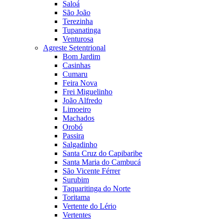
Saloá
São João
Terezinha
Tupanatinga
Venturosa
Agreste Setentrional
Bom Jardim
Casinhas
Cumaru
Feira Nova
Frei Miguelinho
João Alfredo
Limoeiro
Machados
Orobó
Passira
Salgadinho
Santa Cruz do Capibaribe
Santa Maria do Cambucá
São Vicente Férrer
Surubim
Taquaritinga do Norte
Toritama
Vertente do Lério
Vertentes