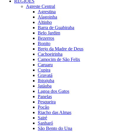
REGIÕES
Agreste Central
Agrestina
Alagoinha
Altinho
Barra de Guabiraba
Belo Jardim
Bezerros
Bonito
Brejo da Madre de Deus
Cachoeirinha
Camocim de São Felix
Caruaru
Cupira
Gravatá
Ibirajuba
Jatáuba
Lagoa dos Gatos
Panelas
Pesqueira
Poção
Riacho das Almas
Sairé
Sanharó
São Bento do Una