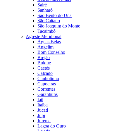
Sairé
Sanharó
São Bento do Una
São Caitano
São Joaquim do Monte
Tacaimbó
Agreste Meridional
Águas Belas
Angelim
Bom Conselho
Brejão
Buíque
Caetés
Calçado
Canhotinho
Capoeiras
Correntes
Garanhuns
Iati
Itaíba
Jucatí
Jupi
Jurema
Lagoa do Ouro