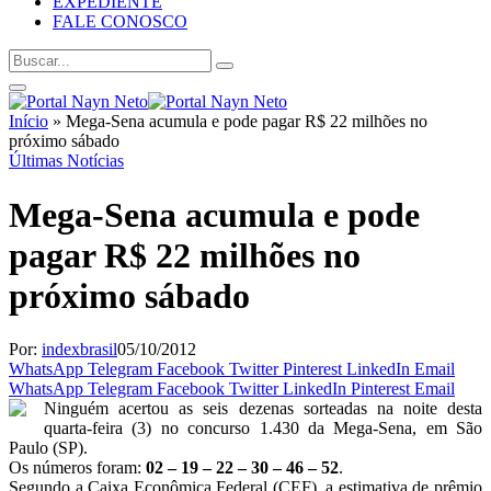
EXPEDIENTE
FALE CONOSCO
Início
»
Mega-Sena acumula e pode pagar R$ 22 milhões no
próximo sábado
Últimas Notícias
Mega-Sena acumula e pode
pagar R$ 22 milhões no
próximo sábado
Por:
indexbrasil
05/10/2012
WhatsApp
Telegram
Facebook
Twitter
Pinterest
LinkedIn
Email
WhatsApp
Telegram
Facebook
Twitter
LinkedIn
Pinterest
Email
Ninguém acertou as seis dezenas sorteadas na noite desta
quarta-feira (3) no concurso 1.430 da Mega-Sena, em São
Paulo (SP).
Os números foram:
02 – 19 – 22 – 30 – 46 – 52
.
Segundo a Caixa Econômica Federal (CEF), a estimativa de prêmio