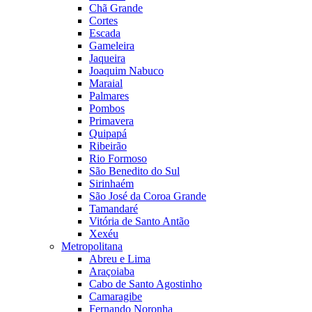
Chã Grande
Cortes
Escada
Gameleira
Jaqueira
Joaquim Nabuco
Maraial
Palmares
Pombos
Primavera
Quipapá
Ribeirão
Rio Formoso
São Benedito do Sul
Sirinhaém
São José da Coroa Grande
Tamandaré
Vitória de Santo Antão
Xexéu
Metropolitana
Abreu e Lima
Araçoiaba
Cabo de Santo Agostinho
Camaragibe
Fernando Noronha