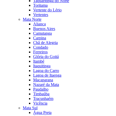
Taquaritinga do Norte
Toritama
Vertente do Lério
Vertentes
Mata Norte
Aliança
Buenos Aires
Camutanga
Carpina
Chã de Alegria
Condado
Ferreiros
Glória do Goitá
Itambé
Itaquitinga
Lagoa do Carro
Lagoa de Itaenga
Macaparana
Nazaré da Mata
Paudalho
Timbaúba
Tracunhaém
Vicência
Mata Sul
Água Preta