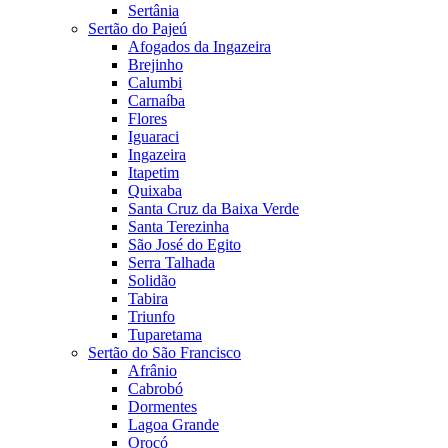
Sertânia
Sertão do Pajeú
Afogados da Ingazeira
Brejinho
Calumbi
Carnaíba
Flores
Iguaraci
Ingazeira
Itapetim
Quixaba
Santa Cruz da Baixa Verde
Santa Terezinha
São José do Egito
Serra Talhada
Solidão
Tabira
Triunfo
Tuparetama
Sertão do São Francisco
Afrânio
Cabrobó
Dormentes
Lagoa Grande
Orocó