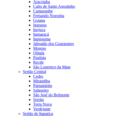
Araçoiaba
Cabo de Santo Agostinho
Camaragibe
Fernando Noronha
Goiana
Igarassu
Ipojuca
Itamaracá
Itapissuma
Jaboatão dos Guararapes
Moreno
Olinda
Paulista
Recife
São Lourenço da Mata
Sertão Central
Cedro
Mirandiba
Parnamirim
Salgueiro
São José do Belmonte
Serrita
Terra Nova
Verdejante
Sertão de Itaparica