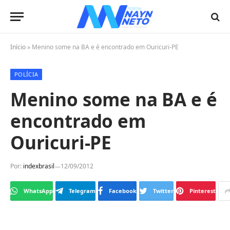
Início
»
Menino some na BA e é encontrado em Ouricuri-PE
POLÍCIA
Menino some na BA e é
encontrado em
Ouricuri-PE
Por:
indexbrasil
12/09/2012
WhatsApp
Telegram
Facebook
Twitter
Pinterest