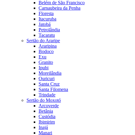
Belém de São Francisco
Carnaubeira da Penha
Floresta
Itacuruba
Jatobá
Petrolândia
Tacaratu
Sertão do Araripe
Araripina
Bodoco
Exu
Granito
Ipubi
Moreilândia
Ouricuri
Santa Cruz
Santa Filomena
Trindade
Sertão do Moxotó
Arcoverde
Betânia
Custódia
Ibimirim
Inajá
Manari