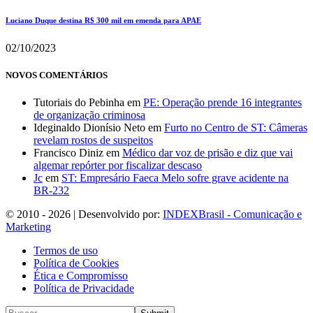
Luciano Duque destina R$ 300 mil em emenda para APAE
02/10/2023
NOVOS COMENTÁRIOS
Tutoriais do Pebinha
em
PE: Operação prende 16 integrantes
de organização criminosa
Ideginaldo Dionísio Neto
em
Furto no Centro de ST: Câmeras
revelam rostos de suspeitos
Francisco Diniz
em
Médico dar voz de prisão e diz que vai
algemar repórter por fiscalizar descaso
Jc
em
ST: Empresário Faeca Melo sofre grave acidente na
BR-232
© 2010 - 2026 | Desenvolvido por:
INDEXBrasil - Comunicação e
Marketing
Termos de uso
Política de Cookies
Ética e Compromisso
Política de Privacidade