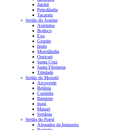
Jatobá
Petrolândia
Tacaratu
Sertão do Araripe
Araripina
Bodoco
Exu
Granito
Ipubi
Moreilândia
Ouricuri
Santa Cruz
Santa Filomena
Trindade
Sertão do Moxotó
Arcoverde
Betânia
Custódia
Ibimirim
Inajá
Manari
Sertânia
Sertão do Pajeú
Afogados da Ingazeira
Brejinho