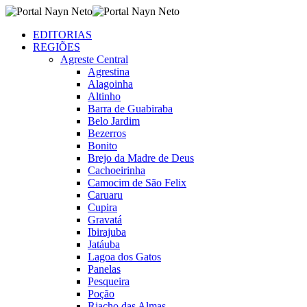
EDITORIAS
REGIÕES
Agreste Central
Agrestina
Alagoinha
Altinho
Barra de Guabiraba
Belo Jardim
Bezerros
Bonito
Brejo da Madre de Deus
Cachoeirinha
Camocim de São Felix
Caruaru
Cupira
Gravatá
Ibirajuba
Jatáuba
Lagoa dos Gatos
Panelas
Pesqueira
Poção
Riacho das Almas