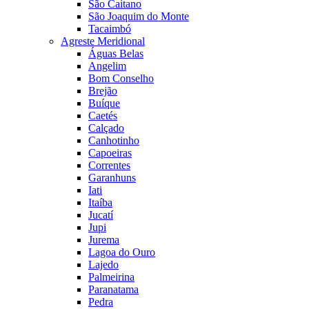
São Caitano
São Joaquim do Monte
Tacaimbó
Agreste Meridional
Águas Belas
Angelim
Bom Conselho
Brejão
Buíque
Caetés
Calçado
Canhotinho
Capoeiras
Correntes
Garanhuns
Iati
Itaíba
Jucatí
Jupi
Jurema
Lagoa do Ouro
Lajedo
Palmeirina
Paranatama
Pedra