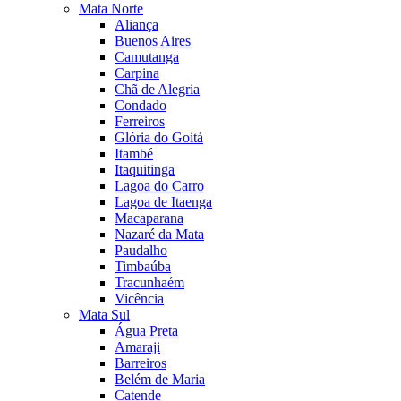
Mata Norte
Aliança
Buenos Aires
Camutanga
Carpina
Chã de Alegria
Condado
Ferreiros
Glória do Goitá
Itambé
Itaquitinga
Lagoa do Carro
Lagoa de Itaenga
Macaparana
Nazaré da Mata
Paudalho
Timbaúba
Tracunhaém
Vicência
Mata Sul
Água Preta
Amaraji
Barreiros
Belém de Maria
Catende