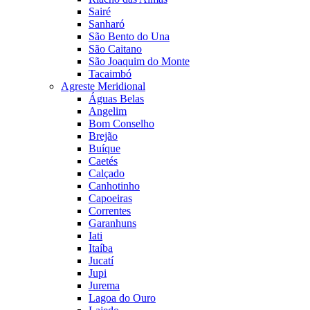
Sairé
Sanharó
São Bento do Una
São Caitano
São Joaquim do Monte
Tacaimbó
Agreste Meridional
Águas Belas
Angelim
Bom Conselho
Brejão
Buíque
Caetés
Calçado
Canhotinho
Capoeiras
Correntes
Garanhuns
Iati
Itaíba
Jucatí
Jupi
Jurema
Lagoa do Ouro