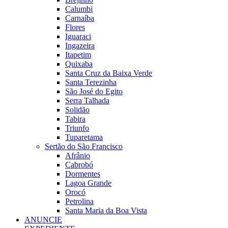
Calumbi
Carnaíba
Flores
Iguaraci
Ingazeira
Itapetim
Quixaba
Santa Cruz da Baixa Verde
Santa Terezinha
São José do Egito
Serra Talhada
Solidão
Tabira
Triunfo
Tuparetama
Sertão do São Francisco
Afrânio
Cabrobó
Dormentes
Lagoa Grande
Orocó
Petrolina
Santa Maria da Boa Vista
ANUNCIE