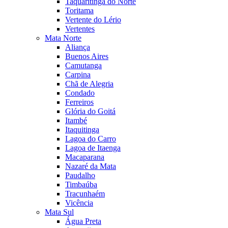
Taquaritinga do Norte
Toritama
Vertente do Lério
Vertentes
Mata Norte
Aliança
Buenos Aires
Camutanga
Carpina
Chã de Alegria
Condado
Ferreiros
Glória do Goitá
Itambé
Itaquitinga
Lagoa do Carro
Lagoa de Itaenga
Macaparana
Nazaré da Mata
Paudalho
Timbaúba
Tracunhaém
Vicência
Mata Sul
Água Preta