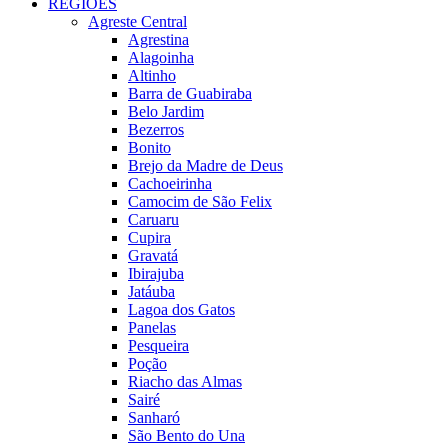
REGIÕES
Agreste Central
Agrestina
Alagoinha
Altinho
Barra de Guabiraba
Belo Jardim
Bezerros
Bonito
Brejo da Madre de Deus
Cachoeirinha
Camocim de São Felix
Caruaru
Cupira
Gravatá
Ibirajuba
Jatáuba
Lagoa dos Gatos
Panelas
Pesqueira
Poção
Riacho das Almas
Sairé
Sanharó
São Bento do Una