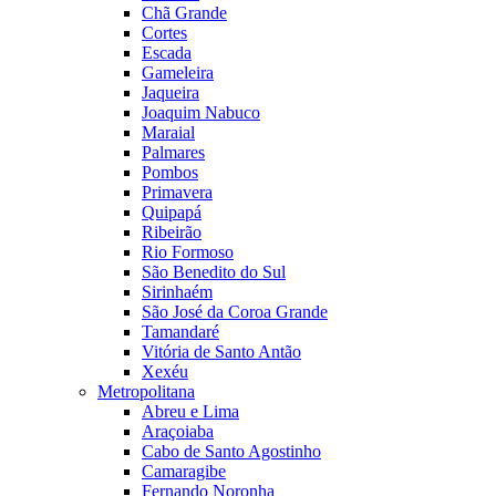
Chã Grande
Cortes
Escada
Gameleira
Jaqueira
Joaquim Nabuco
Maraial
Palmares
Pombos
Primavera
Quipapá
Ribeirão
Rio Formoso
São Benedito do Sul
Sirinhaém
São José da Coroa Grande
Tamandaré
Vitória de Santo Antão
Xexéu
Metropolitana
Abreu e Lima
Araçoiaba
Cabo de Santo Agostinho
Camaragibe
Fernando Noronha