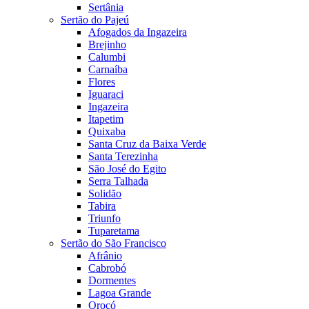
Sertânia
Sertão do Pajeú
Afogados da Ingazeira
Brejinho
Calumbi
Carnaíba
Flores
Iguaraci
Ingazeira
Itapetim
Quixaba
Santa Cruz da Baixa Verde
Santa Terezinha
São José do Egito
Serra Talhada
Solidão
Tabira
Triunfo
Tuparetama
Sertão do São Francisco
Afrânio
Cabrobó
Dormentes
Lagoa Grande
Orocó