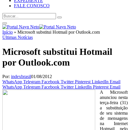
EXPEDIENTE
FALE CONOSCO
Início
»
Microsoft substitui Hotmail por Outlook.com
Últimas Notícias
Microsoft substitui Hotmail
por Outlook.com
Por:
indexbrasil
01/08/2012
WhatsApp
Telegram
Facebook
Twitter
Pinterest
LinkedIn
Email
WhatsApp
Telegram
Facebook
Twitter
LinkedIn
Pinterest
Email
A Microsoft
anunciou nesta
terça-feira (31)
a substituição
de seu sistema
de mensagens
na Internet
Hotmail pelo