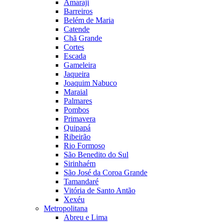
Amaraji
Barreiros
Belém de Maria
Catende
Chã Grande
Cortes
Escada
Gameleira
Jaqueira
Joaquim Nabuco
Maraial
Palmares
Pombos
Primavera
Quipapá
Ribeirão
Rio Formoso
São Benedito do Sul
Sirinhaém
São José da Coroa Grande
Tamandaré
Vitória de Santo Antão
Xexéu
Metropolitana
Abreu e Lima