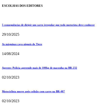
ESCOLHAS DOS EDITORES
5 consequências de dirigir um carro irregular que todo motorista deve conhecer
29/10/2025
As máquinas caça-níqueis do Tigre
14/08/2024
Agreste: Polícia apreende mais de 100kg de maconha na BR-232
02/10/2023
Motociclista morre após colisão com carro na BR-407
02/10/2023