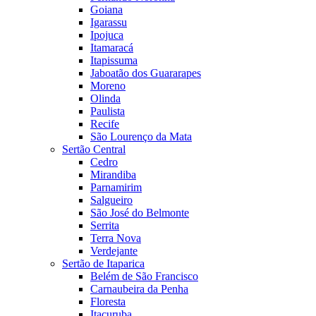
Goiana
Igarassu
Ipojuca
Itamaracá
Itapissuma
Jaboatão dos Guararapes
Moreno
Olinda
Paulista
Recife
São Lourenço da Mata
Sertão Central
Cedro
Mirandiba
Parnamirim
Salgueiro
São José do Belmonte
Serrita
Terra Nova
Verdejante
Sertão de Itaparica
Belém de São Francisco
Carnaubeira da Penha
Floresta
Itacuruba