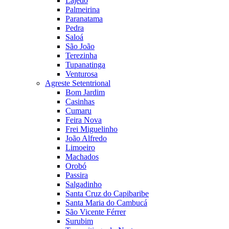
Lajedo
Palmeirina
Paranatama
Pedra
Saloá
São João
Terezinha
Tupanatinga
Venturosa
Agreste Setentrional
Bom Jardim
Casinhas
Cumaru
Feira Nova
Frei Miguelinho
João Alfredo
Limoeiro
Machados
Orobó
Passira
Salgadinho
Santa Cruz do Capibaribe
Santa Maria do Cambucá
São Vicente Férrer
Surubim