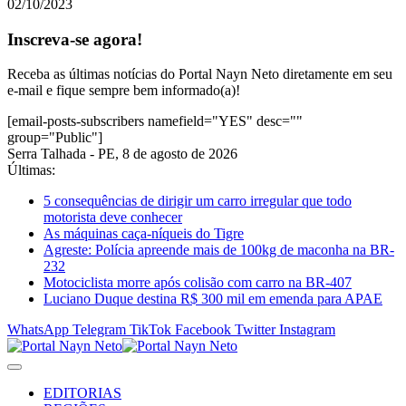
02/10/2023
Inscreva-se agora!
Receba as últimas notícias do Portal Nayn Neto diretamente em seu
e-mail e fique sempre bem informado(a)!
[email-posts-subscribers namefield="YES" desc=""
group="Public"]
Serra Talhada - PE, 8 de agosto de 2026
Últimas:
5 consequências de dirigir um carro irregular que todo
motorista deve conhecer
As máquinas caça-níqueis do Tigre
Agreste: Polícia apreende mais de 100kg de maconha na BR-
232
Motociclista morre após colisão com carro na BR-407
Luciano Duque destina R$ 300 mil em emenda para APAE
WhatsApp
Telegram
TikTok
Facebook
Twitter
Instagram
EDITORIAS