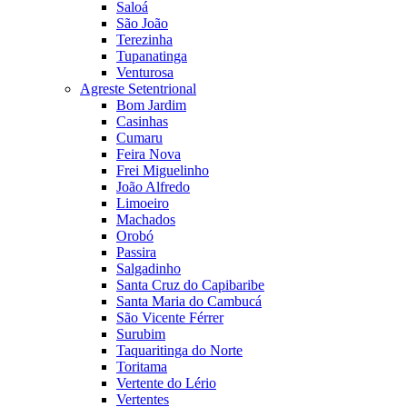
Saloá
São João
Terezinha
Tupanatinga
Venturosa
Agreste Setentrional
Bom Jardim
Casinhas
Cumaru
Feira Nova
Frei Miguelinho
João Alfredo
Limoeiro
Machados
Orobó
Passira
Salgadinho
Santa Cruz do Capibaribe
Santa Maria do Cambucá
São Vicente Férrer
Surubim
Taquaritinga do Norte
Toritama
Vertente do Lério
Vertentes