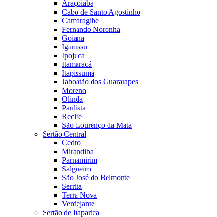
Araçoiaba
Cabo de Santo Agostinho
Camaragibe
Fernando Noronha
Goiana
Igarassu
Ipojuca
Itamaracá
Itapissuma
Jaboatão dos Guararapes
Moreno
Olinda
Paulista
Recife
São Lourenço da Mata
Sertão Central
Cedro
Mirandiba
Parnamirim
Salgueiro
São José do Belmonte
Serrita
Terra Nova
Verdejante
Sertão de Itaparica