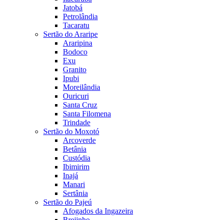
Jatobá
Petrolândia
Tacaratu
Sertão do Araripe
Araripina
Bodoco
Exu
Granito
Ipubi
Moreilândia
Ouricuri
Santa Cruz
Santa Filomena
Trindade
Sertão do Moxotó
Arcoverde
Betânia
Custódia
Ibimirim
Inajá
Manari
Sertânia
Sertão do Pajeú
Afogados da Ingazeira
Brejinho