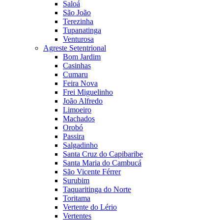
Saloá
São João
Terezinha
Tupanatinga
Venturosa
Agreste Setentrional
Bom Jardim
Casinhas
Cumaru
Feira Nova
Frei Miguelinho
João Alfredo
Limoeiro
Machados
Orobó
Passira
Salgadinho
Santa Cruz do Capibaribe
Santa Maria do Cambucá
São Vicente Férrer
Surubim
Taquaritinga do Norte
Toritama
Vertente do Lério
Vertentes