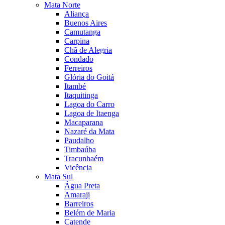
Mata Norte
Aliança
Buenos Aires
Camutanga
Carpina
Chã de Alegria
Condado
Ferreiros
Glória do Goitá
Itambé
Itaquitinga
Lagoa do Carro
Lagoa de Itaenga
Macaparana
Nazaré da Mata
Paudalho
Timbaúba
Tracunhaém
Vicência
Mata Sul
Água Preta
Amaraji
Barreiros
Belém de Maria
Catende