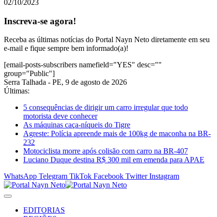
02/10/2023
Inscreva-se agora!
Receba as últimas notícias do Portal Nayn Neto diretamente em seu
e-mail e fique sempre bem informado(a)!
[email-posts-subscribers namefield="YES" desc=""
group="Public"]
Serra Talhada - PE, 9 de agosto de 2026
Últimas:
5 consequências de dirigir um carro irregular que todo
motorista deve conhecer
As máquinas caça-níqueis do Tigre
Agreste: Polícia apreende mais de 100kg de maconha na BR-
232
Motociclista morre após colisão com carro na BR-407
Luciano Duque destina R$ 300 mil em emenda para APAE
WhatsApp
Telegram
TikTok
Facebook
Twitter
Instagram
EDITORIAS