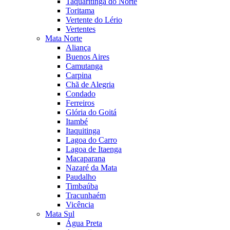
Taquaritinga do Norte
Toritama
Vertente do Lério
Vertentes
Mata Norte
Aliança
Buenos Aires
Camutanga
Carpina
Chã de Alegria
Condado
Ferreiros
Glória do Goitá
Itambé
Itaquitinga
Lagoa do Carro
Lagoa de Itaenga
Macaparana
Nazaré da Mata
Paudalho
Timbaúba
Tracunhaém
Vicência
Mata Sul
Água Preta