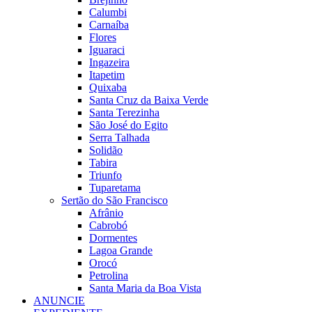
Calumbi
Carnaíba
Flores
Iguaraci
Ingazeira
Itapetim
Quixaba
Santa Cruz da Baixa Verde
Santa Terezinha
São José do Egito
Serra Talhada
Solidão
Tabira
Triunfo
Tuparetama
Sertão do São Francisco
Afrânio
Cabrobó
Dormentes
Lagoa Grande
Orocó
Petrolina
Santa Maria da Boa Vista
ANUNCIE