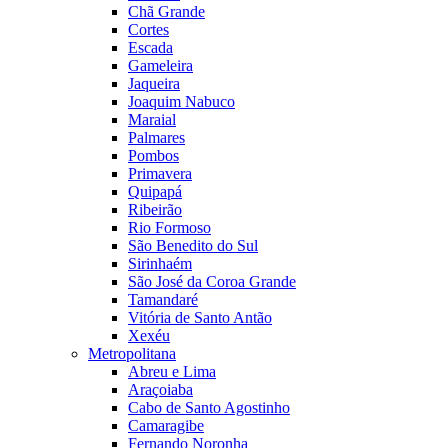
Chã Grande
Cortes
Escada
Gameleira
Jaqueira
Joaquim Nabuco
Maraial
Palmares
Pombos
Primavera
Quipapá
Ribeirão
Rio Formoso
São Benedito do Sul
Sirinhaém
São José da Coroa Grande
Tamandaré
Vitória de Santo Antão
Xexéu
Metropolitana
Abreu e Lima
Araçoiaba
Cabo de Santo Agostinho
Camaragibe
Fernando Noronha