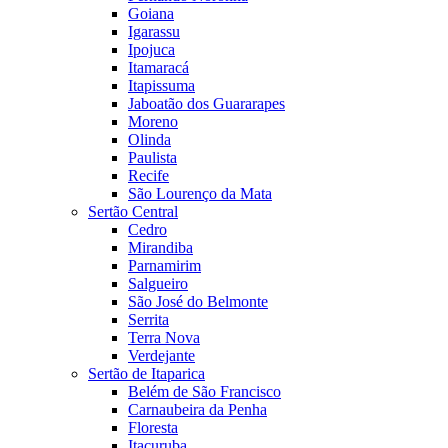
Goiana
Igarassu
Ipojuca
Itamaracá
Itapissuma
Jaboatão dos Guararapes
Moreno
Olinda
Paulista
Recife
São Lourenço da Mata
Sertão Central
Cedro
Mirandiba
Parnamirim
Salgueiro
São José do Belmonte
Serrita
Terra Nova
Verdejante
Sertão de Itaparica
Belém de São Francisco
Carnaubeira da Penha
Floresta
Itacuruba