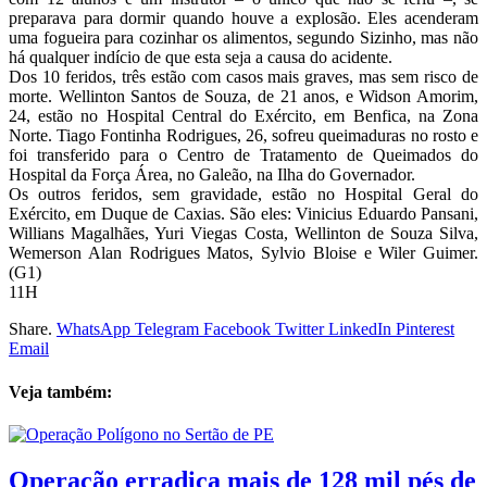
preparava para dormir quando houve a explosão. Eles acenderam
uma fogueira para cozinhar os alimentos, segundo Sizinho, mas não
há qualquer indício de que esta seja a causa do acidente.
Dos 10 feridos, três estão com casos mais graves, mas sem risco de
morte. Wellinton Santos de Souza, de 21 anos, e Widson Amorim,
24, estão no Hospital Central do Exército, em Benfica, na Zona
Norte. Tiago Fontinha Rodrigues, 26, sofreu queimaduras no rosto e
foi transferido para o Centro de Tratamento de Queimados do
Hospital da Força Área, no Galeão, na Ilha do Governador.
Os outros feridos, sem gravidade, estão no Hospital Geral do
Exército, em Duque de Caxias. São eles: Vinicius Eduardo Pansani,
Willians Magalhães, Yuri Viegas Costa, Wellinton de Souza Silva,
Wemerson Alan Rodrigues Matos, Sylvio Bloise e Wiler Guimer.
(G1)
11H
Share.
WhatsApp
Telegram
Facebook
Twitter
LinkedIn
Pinterest
Email
Veja também:
Operação erradica mais de 128 mil pés de