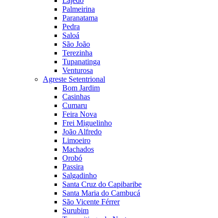
Lajedo
Palmeirina
Paranatama
Pedra
Saloá
São João
Terezinha
Tupanatinga
Venturosa
Agreste Setentrional
Bom Jardim
Casinhas
Cumaru
Feira Nova
Frei Miguelinho
João Alfredo
Limoeiro
Machados
Orobó
Passira
Salgadinho
Santa Cruz do Capibaribe
Santa Maria do Cambucá
São Vicente Férrer
Surubim