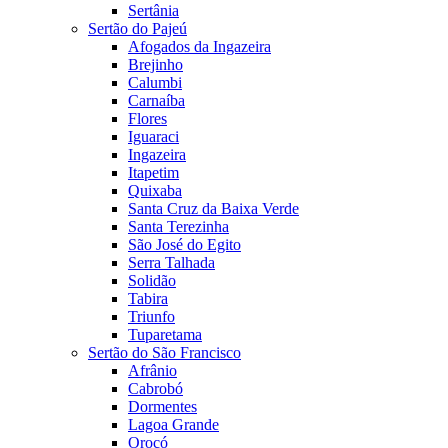
Sertânia
Sertão do Pajeú
Afogados da Ingazeira
Brejinho
Calumbi
Carnaíba
Flores
Iguaraci
Ingazeira
Itapetim
Quixaba
Santa Cruz da Baixa Verde
Santa Terezinha
São José do Egito
Serra Talhada
Solidão
Tabira
Triunfo
Tuparetama
Sertão do São Francisco
Afrânio
Cabrobó
Dormentes
Lagoa Grande
Orocó