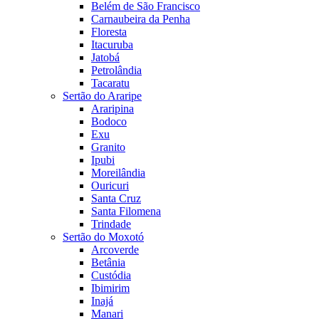
Belém de São Francisco
Carnaubeira da Penha
Floresta
Itacuruba
Jatobá
Petrolândia
Tacaratu
Sertão do Araripe
Araripina
Bodoco
Exu
Granito
Ipubi
Moreilândia
Ouricuri
Santa Cruz
Santa Filomena
Trindade
Sertão do Moxotó
Arcoverde
Betânia
Custódia
Ibimirim
Inajá
Manari