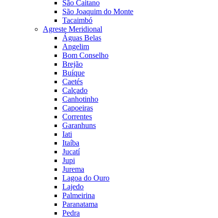
São Caitano
São Joaquim do Monte
Tacaimbó
Agreste Meridional
Águas Belas
Angelim
Bom Conselho
Brejão
Buíque
Caetés
Calçado
Canhotinho
Capoeiras
Correntes
Garanhuns
Iati
Itaíba
Jucatí
Jupi
Jurema
Lagoa do Ouro
Lajedo
Palmeirina
Paranatama
Pedra