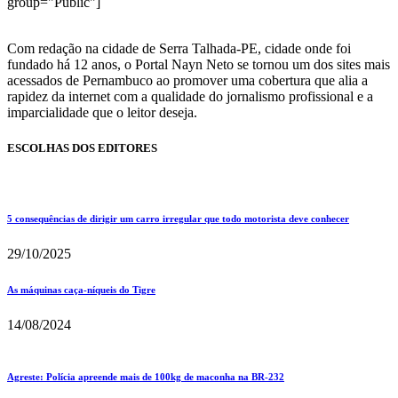
group="Public"]
Com redação na cidade de Serra Talhada-PE, cidade onde foi
fundado há 12 anos, o Portal Nayn Neto se tornou um dos sites mais
acessados de Pernambuco ao promover uma cobertura que alia a
rapidez da internet com a qualidade do jornalismo profissional e a
imparcialidade que o leitor deseja.
ESCOLHAS DOS EDITORES
5 consequências de dirigir um carro irregular que todo motorista deve conhecer
29/10/2025
As máquinas caça-níqueis do Tigre
14/08/2024
Agreste: Polícia apreende mais de 100kg de maconha na BR-232