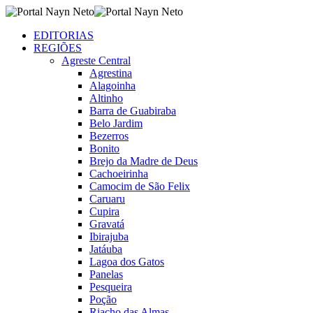
EDITORIAS
REGIÕES
Agreste Central
Agrestina
Alagoinha
Altinho
Barra de Guabiraba
Belo Jardim
Bezerros
Bonito
Brejo da Madre de Deus
Cachoeirinha
Camocim de São Felix
Caruaru
Cupira
Gravatá
Ibirajuba
Jatáuba
Lagoa dos Gatos
Panelas
Pesqueira
Poção
Riacho das Almas