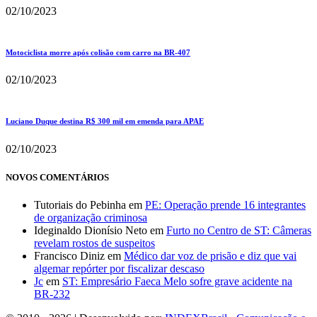
02/10/2023
Motociclista morre após colisão com carro na BR-407
02/10/2023
Luciano Duque destina R$ 300 mil em emenda para APAE
02/10/2023
NOVOS COMENTÁRIOS
Tutoriais do Pebinha
em
PE: Operação prende 16 integrantes
de organização criminosa
Ideginaldo Dionísio Neto
em
Furto no Centro de ST: Câmeras
revelam rostos de suspeitos
Francisco Diniz
em
Médico dar voz de prisão e diz que vai
algemar repórter por fiscalizar descaso
Jc
em
ST: Empresário Faeca Melo sofre grave acidente na
BR-232