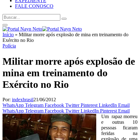
EXPEDIENTE
FALE CONOSCO
Início
»
Militar morre após explosão de mina em treinamento do
Exército no Rio
Polícia
Militar morre após explosão de
mina em treinamento do
Exército no Rio
Por:
indexbrasil
21/06/2012
WhatsApp
Telegram
Facebook
Twitter
Pinterest
LinkedIn
Email
WhatsApp
Telegram
Facebook
Twitter
LinkedIn
Pinterest
Email
Um rapaz morreu
e outras 10
pessoas ficaram
feridas na
explosão de uma