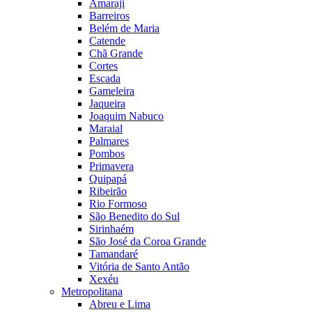
Amaraji
Barreiros
Belém de Maria
Catende
Chã Grande
Cortes
Escada
Gameleira
Jaqueira
Joaquim Nabuco
Maraial
Palmares
Pombos
Primavera
Quipapá
Ribeirão
Rio Formoso
São Benedito do Sul
Sirinhaém
São José da Coroa Grande
Tamandaré
Vitória de Santo Antão
Xexéu
Metropolitana
Abreu e Lima