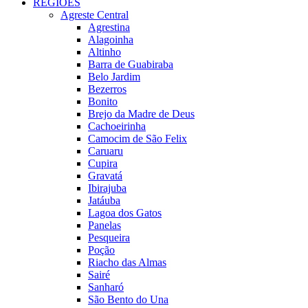
REGIÕES
Agreste Central
Agrestina
Alagoinha
Altinho
Barra de Guabiraba
Belo Jardim
Bezerros
Bonito
Brejo da Madre de Deus
Cachoeirinha
Camocim de São Felix
Caruaru
Cupira
Gravatá
Ibirajuba
Jatáuba
Lagoa dos Gatos
Panelas
Pesqueira
Poção
Riacho das Almas
Sairé
Sanharó
São Bento do Una