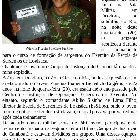
mina na Vila
Militar, em
Deodoro, no
subúrbio do Rio,
na noite desta
quarta-feira (20).
O acidente
aconteceu durante
o treinamento
(Vinicius Figueira Benedicto Eugênio)
para o curso de formação de sargentos do Exército da Escola de
Sargentos de Logística.
Os alunos estavam no Campo de Instrução do Camboatá quando a
mina explodiu.
A área em Deodoro, na Zona Oeste do Rio, onde a explosão de um
artefato matou o jovem Vinicius Figueira Benedicto Eugênio, de 22
anos, na noite de quarta-feira (20), era usada até o ano passado pelo
Centro de Instrução de Operações Especiais do Exército. No
entanto, segundo o comandante Abílio Sizinho de Lima Filho,
diretor da Escola de Sargentos de Logística (EsSLog), onde o jovem
morto e outros 10 feridos estudavam, o local passava por varreduras
após cada treinamento.
De acordo com o militar, cerca de 240 jovens participavam de
treinamento iniciado na segunda-feira (18) no Campo de Instrução
de Camboatá e estavam divididos em grupos. Uma dessas equipes,
com 12 alunos e um instrutor – o único que não se feriu –, se