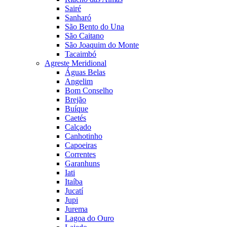
Sairé
Sanharó
São Bento do Una
São Caitano
São Joaquim do Monte
Tacaimbó
Agreste Meridional
Águas Belas
Angelim
Bom Conselho
Brejão
Buíque
Caetés
Calçado
Canhotinho
Capoeiras
Correntes
Garanhuns
Iati
Itaíba
Jucatí
Jupi
Jurema
Lagoa do Ouro