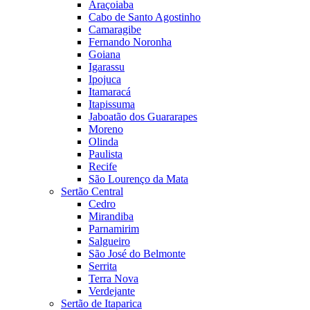
Araçoiaba
Cabo de Santo Agostinho
Camaragibe
Fernando Noronha
Goiana
Igarassu
Ipojuca
Itamaracá
Itapissuma
Jaboatão dos Guararapes
Moreno
Olinda
Paulista
Recife
São Lourenço da Mata
Sertão Central
Cedro
Mirandiba
Parnamirim
Salgueiro
São José do Belmonte
Serrita
Terra Nova
Verdejante
Sertão de Itaparica