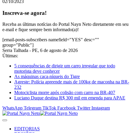
02/10/2023
Inscreva-se agora!
Receba as últimas notícias do Portal Nayn Neto diretamente em seu
e-mail e fique sempre bem informado(a)!
[email-posts-subscribers namefield="YES" desc=""
group="Public"]
Serra Talhada - PE, 6 de agosto de 2026
Últimas:
5 consequências de dirigir um carro irregular que todo
motorista deve conhecer
As máquinas caça-níqueis do Tigre
Agreste: Polícia apreende mais de 100kg de maconha na BR-
232
Motociclista morre após colisão com carro na BR-407
Luciano Duque destina R$ 300 mil em emenda para APAE
WhatsApp
Telegram
TikTok
Facebook
Twitter
Instagram
EDITORIAS