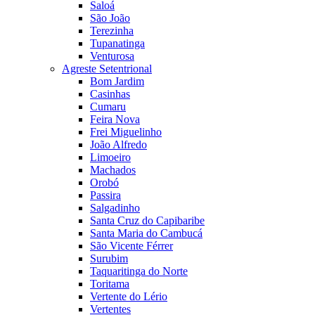
Saloá
São João
Terezinha
Tupanatinga
Venturosa
Agreste Setentrional
Bom Jardim
Casinhas
Cumaru
Feira Nova
Frei Miguelinho
João Alfredo
Limoeiro
Machados
Orobó
Passira
Salgadinho
Santa Cruz do Capibaribe
Santa Maria do Cambucá
São Vicente Férrer
Surubim
Taquaritinga do Norte
Toritama
Vertente do Lério
Vertentes