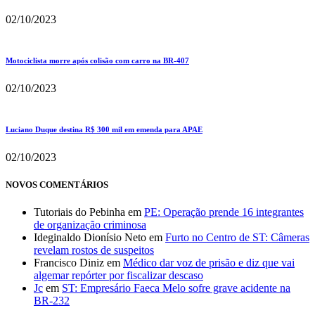
02/10/2023
Motociclista morre após colisão com carro na BR-407
02/10/2023
Luciano Duque destina R$ 300 mil em emenda para APAE
02/10/2023
NOVOS COMENTÁRIOS
Tutoriais do Pebinha
em
PE: Operação prende 16 integrantes
de organização criminosa
Ideginaldo Dionísio Neto
em
Furto no Centro de ST: Câmeras
revelam rostos de suspeitos
Francisco Diniz
em
Médico dar voz de prisão e diz que vai
algemar repórter por fiscalizar descaso
Jc
em
ST: Empresário Faeca Melo sofre grave acidente na
BR-232