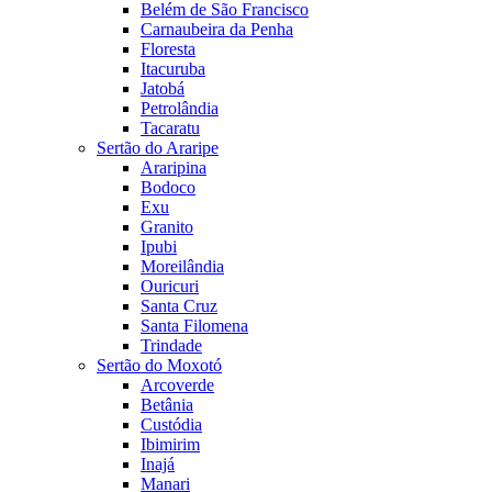
Belém de São Francisco
Carnaubeira da Penha
Floresta
Itacuruba
Jatobá
Petrolândia
Tacaratu
Sertão do Araripe
Araripina
Bodoco
Exu
Granito
Ipubi
Moreilândia
Ouricuri
Santa Cruz
Santa Filomena
Trindade
Sertão do Moxotó
Arcoverde
Betânia
Custódia
Ibimirim
Inajá
Manari