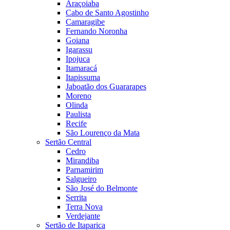
Araçoiaba
Cabo de Santo Agostinho
Camaragibe
Fernando Noronha
Goiana
Igarassu
Ipojuca
Itamaracá
Itapissuma
Jaboatão dos Guararapes
Moreno
Olinda
Paulista
Recife
São Lourenço da Mata
Sertão Central
Cedro
Mirandiba
Parnamirim
Salgueiro
São José do Belmonte
Serrita
Terra Nova
Verdejante
Sertão de Itaparica