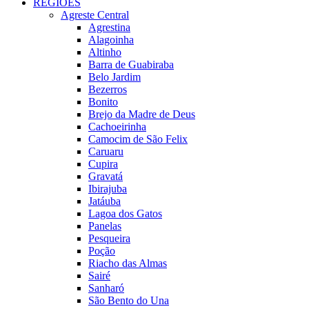
REGIÕES
Agreste Central
Agrestina
Alagoinha
Altinho
Barra de Guabiraba
Belo Jardim
Bezerros
Bonito
Brejo da Madre de Deus
Cachoeirinha
Camocim de São Felix
Caruaru
Cupira
Gravatá
Ibirajuba
Jatáuba
Lagoa dos Gatos
Panelas
Pesqueira
Poção
Riacho das Almas
Sairé
Sanharó
São Bento do Una