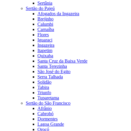
Sertânia
Sertão do Pajeú
Afogados da Ingazeira
Brejinho
Calumbi
Carnaíba
Flores
Iguaraci
Ingazeira
Itapetim
Quixaba
Santa Cruz da Baixa Verde
Santa Terezinha
São José do Egito
Serra Talhada
Solidão
Tabira
Triunfo
Tuparetama
Sertão do São Francisco
Afrânio
Cabrobó
Dormentes
Lagoa Grande
Orocó