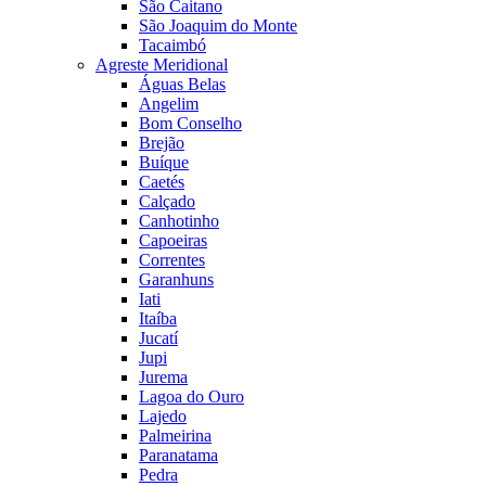
São Caitano
São Joaquim do Monte
Tacaimbó
Agreste Meridional
Águas Belas
Angelim
Bom Conselho
Brejão
Buíque
Caetés
Calçado
Canhotinho
Capoeiras
Correntes
Garanhuns
Iati
Itaíba
Jucatí
Jupi
Jurema
Lagoa do Ouro
Lajedo
Palmeirina
Paranatama
Pedra