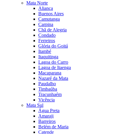
Mata Norte
Aliança
Buenos Aires
Camutanga
Carpina
Chã de Alegria
Condado
Ferreiros
Glória do Goitá
Itambé
Itaquitinga
Lagoa do Carro
Lagoa de Itaenga
Macaparana
Nazaré da Mata
Paudalho
Timbaúba
Tracunhaém
Vicência
Mata Sul
Água Preta
Amaraji
Barreiros
Belém de Maria
Catende