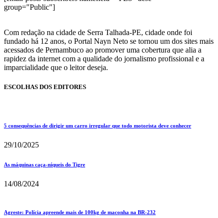
group="Public"]
Com redação na cidade de Serra Talhada-PE, cidade onde foi
fundado há 12 anos, o Portal Nayn Neto se tornou um dos sites mais
acessados de Pernambuco ao promover uma cobertura que alia a
rapidez da internet com a qualidade do jornalismo profissional e a
imparcialidade que o leitor deseja.
ESCOLHAS DOS EDITORES
5 consequências de dirigir um carro irregular que todo motorista deve conhecer
29/10/2025
As máquinas caça-níqueis do Tigre
14/08/2024
Agreste: Polícia apreende mais de 100kg de maconha na BR-232