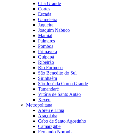
Chã Grande
Cortes
Escada
Gameleira
Jaqueira
Joaquim Nabuco
Maraial
Palmares
Pombos
Primavera
Quipapá
Ribeirão
Rio Formoso
São Benedito do Sul
Sirinhaém
São José da Coroa Grande
Tamandaré
Vitória de Santo Antão
Xexéu
Metropolitana
Abreu e Lima
Araçoiaba
Cabo de Santo Agostinho
Camaragibe
Fernando Noronha