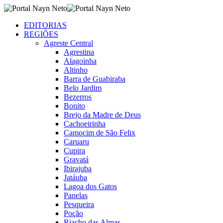
EDITORIAS
REGIÕES
Agreste Central
Agrestina
Alagoinha
Altinho
Barra de Guabiraba
Belo Jardim
Bezerros
Bonito
Brejo da Madre de Deus
Cachoeirinha
Camocim de São Felix
Caruaru
Cupira
Gravatá
Ibirajuba
Jatáuba
Lagoa dos Gatos
Panelas
Pesqueira
Poção
Riacho das Almas