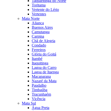
Taquaritinga do Norte
Toritama
Vertente do Lério
Vertentes
Mata Norte
Aliança
Buenos Aires
Camutanga
Carpina
Chã de Alegria
Condado
Ferreiros
Glória do Goitá
Itambé
Itaquitinga
Lagoa do Carro
Lagoa de Itaenga
Macaparana
Nazaré da Mata
Paudalho
Timbaúba
Tracunhaém
Vicência
Mata Sul
Água Preta