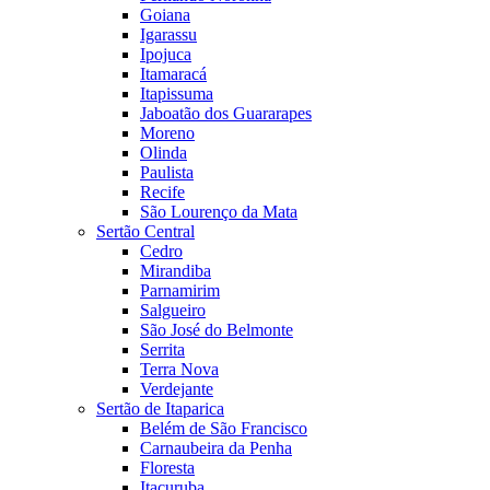
Goiana
Igarassu
Ipojuca
Itamaracá
Itapissuma
Jaboatão dos Guararapes
Moreno
Olinda
Paulista
Recife
São Lourenço da Mata
Sertão Central
Cedro
Mirandiba
Parnamirim
Salgueiro
São José do Belmonte
Serrita
Terra Nova
Verdejante
Sertão de Itaparica
Belém de São Francisco
Carnaubeira da Penha
Floresta
Itacuruba