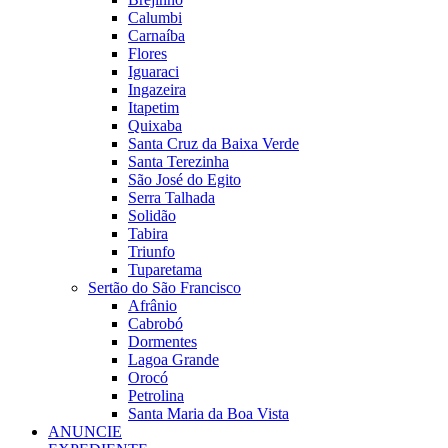
Calumbi
Carnaíba
Flores
Iguaraci
Ingazeira
Itapetim
Quixaba
Santa Cruz da Baixa Verde
Santa Terezinha
São José do Egito
Serra Talhada
Solidão
Tabira
Triunfo
Tuparetama
Sertão do São Francisco
Afrânio
Cabrobó
Dormentes
Lagoa Grande
Orocó
Petrolina
Santa Maria da Boa Vista
ANUNCIE