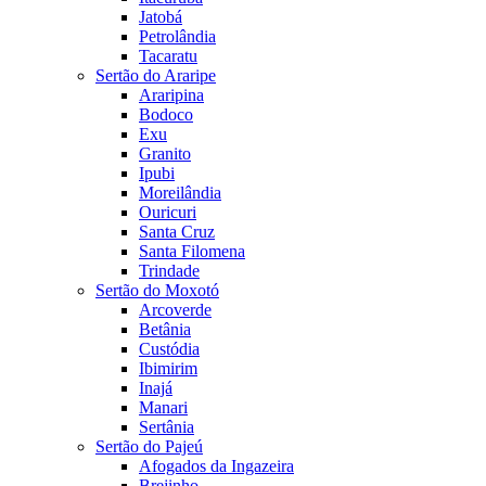
Jatobá
Petrolândia
Tacaratu
Sertão do Araripe
Araripina
Bodoco
Exu
Granito
Ipubi
Moreilândia
Ouricuri
Santa Cruz
Santa Filomena
Trindade
Sertão do Moxotó
Arcoverde
Betânia
Custódia
Ibimirim
Inajá
Manari
Sertânia
Sertão do Pajeú
Afogados da Ingazeira
Brejinho