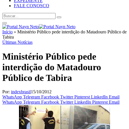
EXPEDIENTE
FALE CONOSCO
Início
»
Ministério Público pede interdição do Matadouro Público de
Tabira
Últimas Notícias
Ministério Público pede
interdição do Matadouro
Público de Tabira
Por:
indexbrasil
15/10/2012
WhatsApp
Telegram
Facebook
Twitter
Pinterest
LinkedIn
Email
WhatsApp
Telegram
Facebook
Twitter
LinkedIn
Pinterest
Email