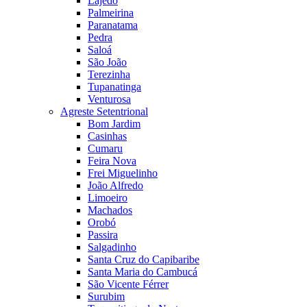
Lajedo
Palmeirina
Paranatama
Pedra
Saloá
São João
Terezinha
Tupanatinga
Venturosa
Agreste Setentrional
Bom Jardim
Casinhas
Cumaru
Feira Nova
Frei Miguelinho
João Alfredo
Limoeiro
Machados
Orobó
Passira
Salgadinho
Santa Cruz do Capibaribe
Santa Maria do Cambucá
São Vicente Férrer
Surubim