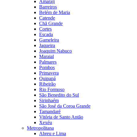
Amaraji
Barreiros
Belém de Maria
Catende
Chã Grande
Cortes
Escada
Gameleira
Jaqueira
Joaquim Nabuco
Maraial
Palmares
Pombos
Primavera
Quipapá
Ribeirão
Rio Formoso
São Benedito do Sul
Sirinhaém
São José da Coroa Grande
Tamandaré
Vitória de Santo Antão
Xexéu
Metropolitana
Abreu e Lima