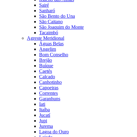
Sairé
Sanharó
São Bento do Una
São Caitano
São Joaquim do Monte
Tacaimbó
Agreste Meridional
Águas Belas
Angelim
Bom Conselho
Brejão
Buíque
Caetés
Calçado
Canhotinho
Capoeiras
Correntes
Garanhuns
Iati
Itaíba
Jucatí
Jupi
Jurema
Lagoa do Ouro