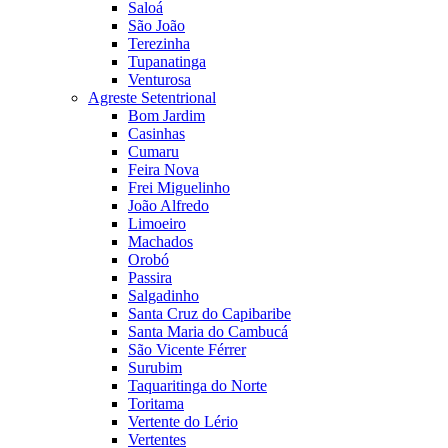
Saloá
São João
Terezinha
Tupanatinga
Venturosa
Agreste Setentrional
Bom Jardim
Casinhas
Cumaru
Feira Nova
Frei Miguelinho
João Alfredo
Limoeiro
Machados
Orobó
Passira
Salgadinho
Santa Cruz do Capibaribe
Santa Maria do Cambucá
São Vicente Férrer
Surubim
Taquaritinga do Norte
Toritama
Vertente do Lério
Vertentes