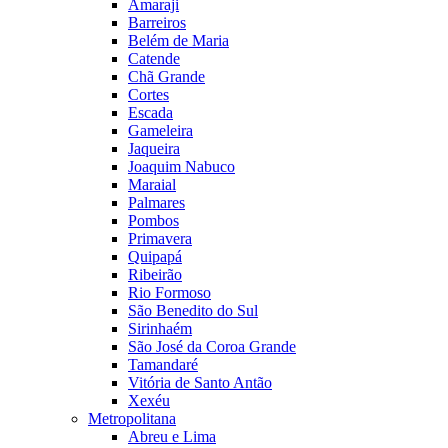
Amaraji
Barreiros
Belém de Maria
Catende
Chã Grande
Cortes
Escada
Gameleira
Jaqueira
Joaquim Nabuco
Maraial
Palmares
Pombos
Primavera
Quipapá
Ribeirão
Rio Formoso
São Benedito do Sul
Sirinhaém
São José da Coroa Grande
Tamandaré
Vitória de Santo Antão
Xexéu
Metropolitana
Abreu e Lima