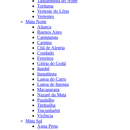
Taquaritinga do Norte
Toritama
Vertente do Lério
Vertentes
Mata Norte
Aliança
Buenos Aires
Camutanga
Carpina
Chã de Alegria
Condado
Ferreiros
Glória do Goitá
Itambé
Itaquitinga
Lagoa do Carro
Lagoa de Itaenga
Macaparana
Nazaré da Mata
Paudalho
Timbaúba
Tracunhaém
Vicência
Mata Sul
Água Preta