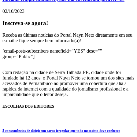
02/10/2023
Inscreva-se agora!
Receba as últimas notícias do Portal Nayn Neto diretamente em seu
e-mail e fique sempre bem informado(a)!
[email-posts-subscribers namefield="YES" desc=""
group="Public"]
Com redação na cidade de Serra Talhada-PE, cidade onde foi
fundado há 12 anos, o Portal Nayn Neto se tornou um dos sites mais
acessados de Pernambuco ao promover uma cobertura que alia a
rapidez da internet com a qualidade do jornalismo profissional e a
imparcialidade que o leitor deseja.
ESCOLHAS DOS EDITORES
5 consequências de dirigir um carro irregular que todo motorista deve conhecer