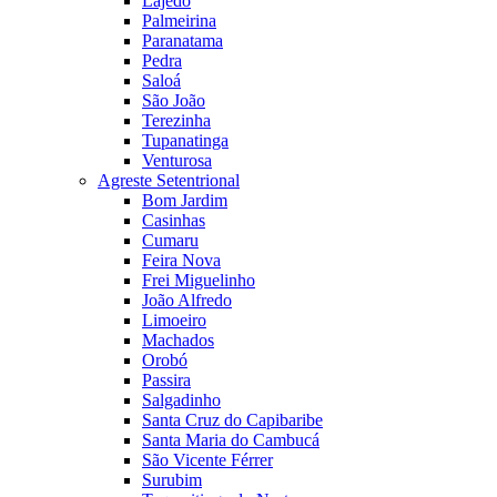
Lajedo
Palmeirina
Paranatama
Pedra
Saloá
São João
Terezinha
Tupanatinga
Venturosa
Agreste Setentrional
Bom Jardim
Casinhas
Cumaru
Feira Nova
Frei Miguelinho
João Alfredo
Limoeiro
Machados
Orobó
Passira
Salgadinho
Santa Cruz do Capibaribe
Santa Maria do Cambucá
São Vicente Férrer
Surubim