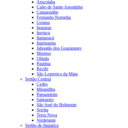
Araçoiaba
Cabo de Santo Agostinho
Camaragibe
Fernando Noronha
Goiana
Igarassu
Ipojuca
Itamaracá
Itapissuma
Jaboatão dos Guararapes
Moreno
Olinda
Paulista
Recife
São Lourenço da Mata
Sertão Central
Cedro
Mirandiba
Parnamirim
Salgueiro
São José do Belmonte
Serrita
Terra Nova
Verdejante
Sertão de Itaparica