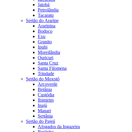
Jatobá
Petrolândia
Tacaratu
Sertão do Araripe
Araripina
Bodoco
Exu
Granito
Ipubi
Moreilândia
Ouricuri
Santa Cruz
Santa Filomena
Trindade
Sertão do Moxotó
Arcoverde
Betânia
Custódia
Ibimirim
Inajá
Manari
Sertânia
Sertão do Pajeú
Afogados da Ingazeira
Brejinho