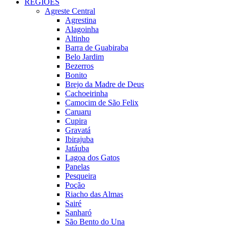
REGIÕES
Agreste Central
Agrestina
Alagoinha
Altinho
Barra de Guabiraba
Belo Jardim
Bezerros
Bonito
Brejo da Madre de Deus
Cachoeirinha
Camocim de São Felix
Caruaru
Cupira
Gravatá
Ibirajuba
Jatáuba
Lagoa dos Gatos
Panelas
Pesqueira
Poção
Riacho das Almas
Sairé
Sanharó
São Bento do Una