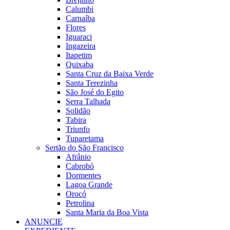
Calumbi
Carnaíba
Flores
Iguaraci
Ingazeira
Itapetim
Quixaba
Santa Cruz da Baixa Verde
Santa Terezinha
São José do Egito
Serra Talhada
Solidão
Tabira
Triunfo
Tuparetama
Sertão do São Francisco
Afrânio
Cabrobó
Dormentes
Lagoa Grande
Orocó
Petrolina
Santa Maria da Boa Vista
ANUNCIE