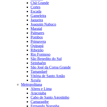
Chã Grande
Cortes
Escada
Gameleira
Jaqueira
Joaquim Nabuco
Maraial
Palmares
Pombos
Primavera
Quipapá
Ribeirão
Rio Formoso
São Benedito do Sul
Sirinhaém
São José da Coroa Grande
Tamandaré
Vitória de Santo Antão
Xexéu
Metropolitana
Abreu e Lima
Araçoiaba
Cabo de Santo Agostinho
Camaragibe
Fernando Noronha