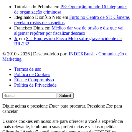
Tutoriais do Pebinha
em
PE: Operação prende 16 integrantes
de organização criminosa
Ideginaldo Dionísio Neto
em
Furto no Centro de ST: Câmeras
revelam rostos de suspeitos
Francisco Diniz
em
Médico dar voz de prisão e diz que vai
algemar repórter por fiscalizar descaso
Jc
em
ST: Empresário Faeca Melo sofre grave acidente na
BR-232
© 2010 - 2026 | Desenvolvido por:
INDEXBrasil - Comunicação e
Marketing
Termos de uso
Política de Cookies
Ética e Compromisso
Política de Privacidade
Submit
Digite acima e pressione
Enter
para procurar. Pressione
Esc
para
cancelar.
Usamos cookies em nosso site para oferecer a você a experiência
mais relevante, lembrando suas preferências e visitas repetidas.
Clicando “Aceitar”, você concorda com o uso de TODOS os