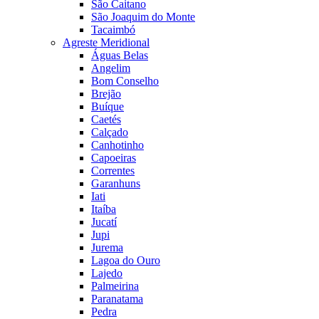
São Caitano
São Joaquim do Monte
Tacaimbó
Agreste Meridional
Águas Belas
Angelim
Bom Conselho
Brejão
Buíque
Caetés
Calçado
Canhotinho
Capoeiras
Correntes
Garanhuns
Iati
Itaíba
Jucatí
Jupi
Jurema
Lagoa do Ouro
Lajedo
Palmeirina
Paranatama
Pedra