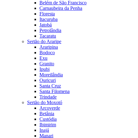
Belém de São Francisco
Carnaubeira da Penha
Floresta
Itacuruba
Jatobá
Petrolândia
Tacaratu
Sertão do Araripe
Araripina
Bodoco
Exu
Granito
Ipubi
Moreilândia
Ouricuri
Santa Cruz
Santa Filomena
Trindade
Sertão do Moxotó
Arcoverde
Betânia
Custódia
Ibimirim
Inajá
Manari