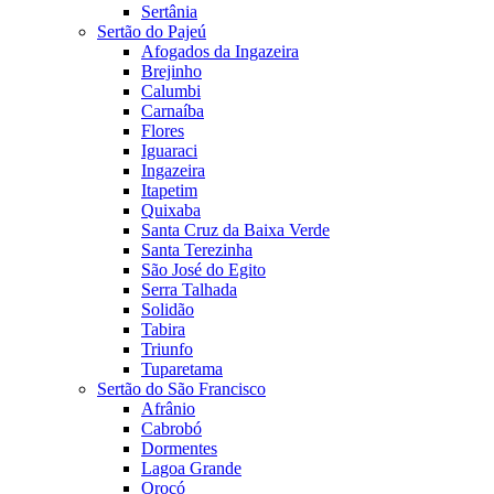
Sertânia
Sertão do Pajeú
Afogados da Ingazeira
Brejinho
Calumbi
Carnaíba
Flores
Iguaraci
Ingazeira
Itapetim
Quixaba
Santa Cruz da Baixa Verde
Santa Terezinha
São José do Egito
Serra Talhada
Solidão
Tabira
Triunfo
Tuparetama
Sertão do São Francisco
Afrânio
Cabrobó
Dormentes
Lagoa Grande
Orocó