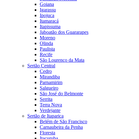
Goiana
Igarassu
Ipojuca
Itamaracá
Itapissuma
Jaboatão dos Guararapes
Moreno
Olinda
Paulista
Recife
São Lourenço da Mata
Sertão Central
Cedro
Mirandiba
Parnamirim
Salgueiro
São José do Belmonte
Serrita
Terra Nova
Verdejante
Sertão de Itaparica
Belém de São Francisco
Carnaubeira da Penha
Floresta
Itacuruba