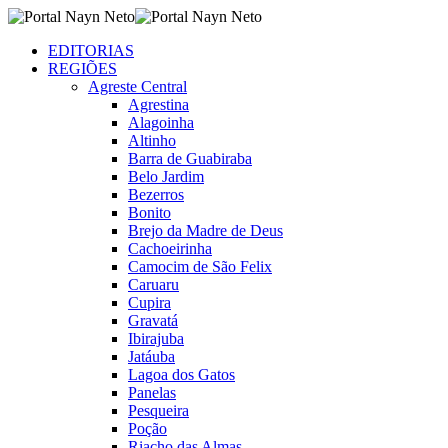
EDITORIAS
REGIÕES
Agreste Central
Agrestina
Alagoinha
Altinho
Barra de Guabiraba
Belo Jardim
Bezerros
Bonito
Brejo da Madre de Deus
Cachoeirinha
Camocim de São Felix
Caruaru
Cupira
Gravatá
Ibirajuba
Jatáuba
Lagoa dos Gatos
Panelas
Pesqueira
Poção
Riacho das Almas