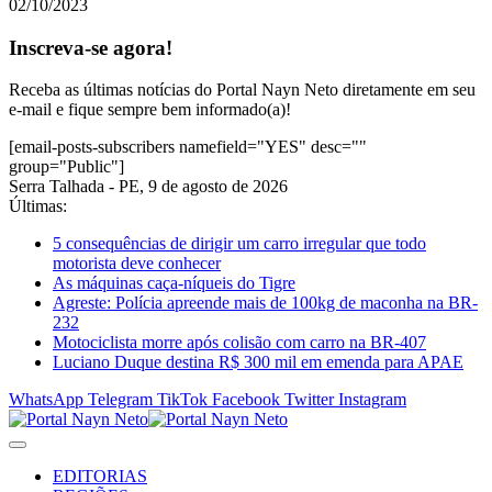
02/10/2023
Inscreva-se agora!
Receba as últimas notícias do Portal Nayn Neto diretamente em seu
e-mail e fique sempre bem informado(a)!
[email-posts-subscribers namefield="YES" desc=""
group="Public"]
Serra Talhada - PE, 9 de agosto de 2026
Últimas:
5 consequências de dirigir um carro irregular que todo
motorista deve conhecer
As máquinas caça-níqueis do Tigre
Agreste: Polícia apreende mais de 100kg de maconha na BR-
232
Motociclista morre após colisão com carro na BR-407
Luciano Duque destina R$ 300 mil em emenda para APAE
WhatsApp
Telegram
TikTok
Facebook
Twitter
Instagram
EDITORIAS