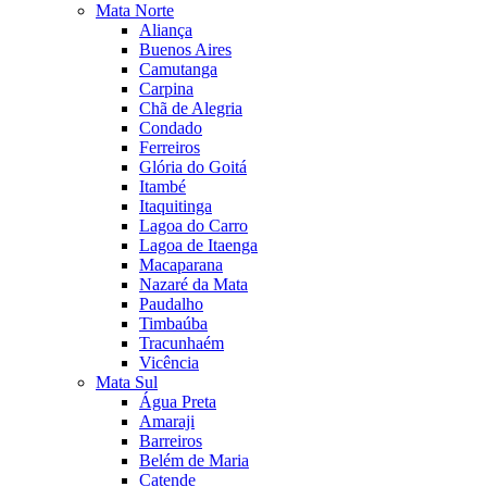
Mata Norte
Aliança
Buenos Aires
Camutanga
Carpina
Chã de Alegria
Condado
Ferreiros
Glória do Goitá
Itambé
Itaquitinga
Lagoa do Carro
Lagoa de Itaenga
Macaparana
Nazaré da Mata
Paudalho
Timbaúba
Tracunhaém
Vicência
Mata Sul
Água Preta
Amaraji
Barreiros
Belém de Maria
Catende