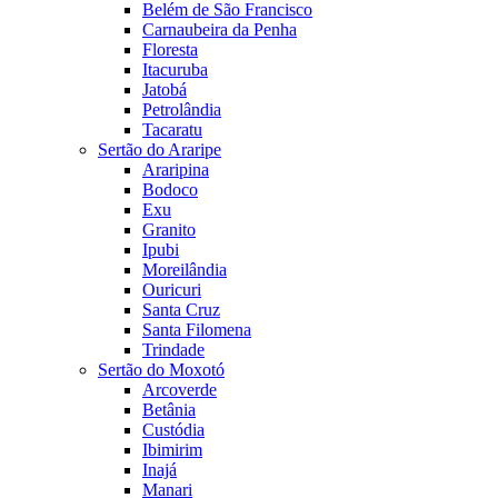
Belém de São Francisco
Carnaubeira da Penha
Floresta
Itacuruba
Jatobá
Petrolândia
Tacaratu
Sertão do Araripe
Araripina
Bodoco
Exu
Granito
Ipubi
Moreilândia
Ouricuri
Santa Cruz
Santa Filomena
Trindade
Sertão do Moxotó
Arcoverde
Betânia
Custódia
Ibimirim
Inajá
Manari