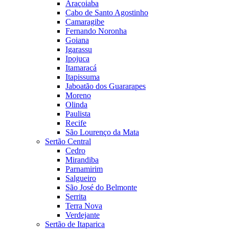
Araçoiaba
Cabo de Santo Agostinho
Camaragibe
Fernando Noronha
Goiana
Igarassu
Ipojuca
Itamaracá
Itapissuma
Jaboatão dos Guararapes
Moreno
Olinda
Paulista
Recife
São Lourenço da Mata
Sertão Central
Cedro
Mirandiba
Parnamirim
Salgueiro
São José do Belmonte
Serrita
Terra Nova
Verdejante
Sertão de Itaparica