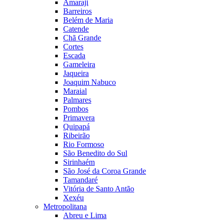
Amaraji
Barreiros
Belém de Maria
Catende
Chã Grande
Cortes
Escada
Gameleira
Jaqueira
Joaquim Nabuco
Maraial
Palmares
Pombos
Primavera
Quipapá
Ribeirão
Rio Formoso
São Benedito do Sul
Sirinhaém
São José da Coroa Grande
Tamandaré
Vitória de Santo Antão
Xexéu
Metropolitana
Abreu e Lima