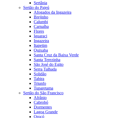
Sertânia
Sertão do Pajeú
Afogados da Ingazeira
Brejinho
Calumbi
Carnaíba
Flores
Iguaraci
Ingazeira
Itapetim
Quixaba
Santa Cruz da Baixa Verde
Santa Terezinha
São José do Egito
Serra Talhada
Solidão
Tabira
Triunfo
Tuparetama
Sertão do São Francisco
Afrânio
Cabrobó
Dormentes
Lagoa Grande
Orocó