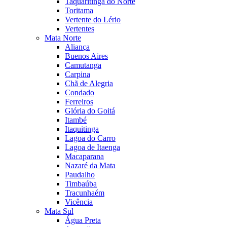
Taquaritinga do Norte
Toritama
Vertente do Lério
Vertentes
Mata Norte
Aliança
Buenos Aires
Camutanga
Carpina
Chã de Alegria
Condado
Ferreiros
Glória do Goitá
Itambé
Itaquitinga
Lagoa do Carro
Lagoa de Itaenga
Macaparana
Nazaré da Mata
Paudalho
Timbaúba
Tracunhaém
Vicência
Mata Sul
Água Preta