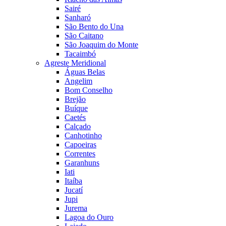
Sairé
Sanharó
São Bento do Una
São Caitano
São Joaquim do Monte
Tacaimbó
Agreste Meridional
Águas Belas
Angelim
Bom Conselho
Brejão
Buíque
Caetés
Calçado
Canhotinho
Capoeiras
Correntes
Garanhuns
Iati
Itaíba
Jucatí
Jupi
Jurema
Lagoa do Ouro