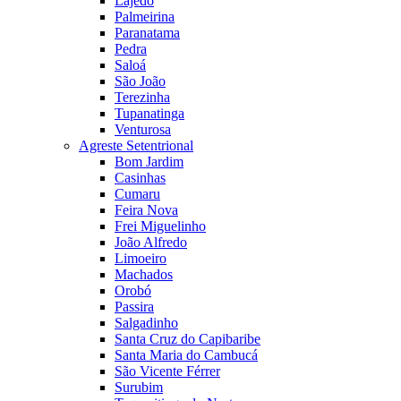
Lajedo
Palmeirina
Paranatama
Pedra
Saloá
São João
Terezinha
Tupanatinga
Venturosa
Agreste Setentrional
Bom Jardim
Casinhas
Cumaru
Feira Nova
Frei Miguelinho
João Alfredo
Limoeiro
Machados
Orobó
Passira
Salgadinho
Santa Cruz do Capibaribe
Santa Maria do Cambucá
São Vicente Férrer
Surubim