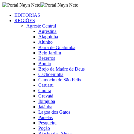
EDITORIAS
REGIÕES
Agreste Central
Agrestina
Alagoinha
Altinho
Barra de Guabiraba
Belo Jardim
Bezerros
Bonito
Brejo da Madre de Deus
Cachoeirinha
Camocim de São Felix
Caruaru
Cupira
Gravatá
Ibirajuba
Jatáuba
Lagoa dos Gatos
Panelas
Pesqueira
Poção
Riacho das Almas