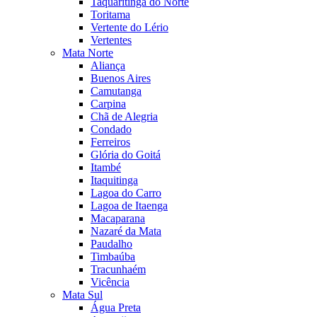
Taquaritinga do Norte
Toritama
Vertente do Lério
Vertentes
Mata Norte
Aliança
Buenos Aires
Camutanga
Carpina
Chã de Alegria
Condado
Ferreiros
Glória do Goitá
Itambé
Itaquitinga
Lagoa do Carro
Lagoa de Itaenga
Macaparana
Nazaré da Mata
Paudalho
Timbaúba
Tracunhaém
Vicência
Mata Sul
Água Preta