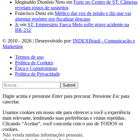
Ideginaldo Dionísio Neto
em
Furto no Centro de ST: Câmeras
revelam rostos de suspeitos
Francisco Diniz
em
Médico dar voz de prisão e diz que vai
algemar repórter por fiscalizar descaso
Jc
em
ST: Empresário Faeca Melo sofre grave acidente na
BR-232
© 2010 - 2026 | Desenvolvido por:
INDEXBrasil - Comunicação e
Marketing
Termos de uso
Política de Cookies
Ética e Compromisso
Política de Privacidade
Submit
Digite acima e pressione
Enter
para procurar. Pressione
Esc
para
cancelar.
Usamos cookies em nosso site para oferecer a você a experiência
mais relevante, lembrando suas preferências e visitas repetidas.
Clicando “Aceitar”, você concorda com o uso de TODOS os
cookies.
Não venda minhas informações pessoais
.