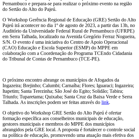
Pernambuco e prepara-se para realizar o próximo evento na região
do Sertão do Alto do Pajeú.
O Workshop Gerência Regional de Educação (GRE) Sertão do Alto
Pajeú irá acontecer no dia 1º de agosto de 2023, a partir das 13h, no
Auditório da Universidade Federal Rural de Pernambuco (UFRPE)
em Serra Talhada, localizado na Avenida Gregório Ferraz Nogueira,
S/N. O evento é uma iniciativa do Centro de Apoio Operacional
(CAO) Educação e Escola Superior (ESMP) do MPPE em
colaboração com a Coordenação do Programa TCEndo Cidadania
do Tribunal de Contas de Pernambuco (TCE-PE).
O próximo encontro abrange os municípios de Afogados da
Ingazeira; Brejinho; Calumbi; Carnaíba; Flores; Iguaraci; Ingazeira;
Itapetim; Santa Terezinha; São José do Egito; Solidão; Tabira;
Triunfo; Tuparetama; Quixaba; Santa Cruz da Baixa Verde e Serra
Talhada. As inscrições podem ser feitas através do
link
.
O objetivo do Workshop GRE Sertão do Alto Pajeú é ofertar
formação específica aos conselheiros municipais de educação,
gestores municipais e membros do MPPE dos municípios
abrangidos pela GRE local. A proposta é fortalecer o controle social
na política de educação, promovendo uma atuação mais efetiva dos