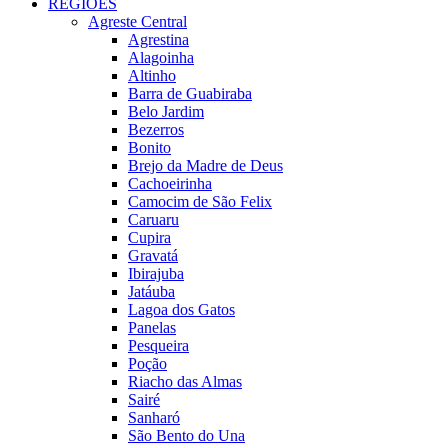
REGIÕES
Agreste Central
Agrestina
Alagoinha
Altinho
Barra de Guabiraba
Belo Jardim
Bezerros
Bonito
Brejo da Madre de Deus
Cachoeirinha
Camocim de São Felix
Caruaru
Cupira
Gravatá
Ibirajuba
Jatáuba
Lagoa dos Gatos
Panelas
Pesqueira
Poção
Riacho das Almas
Sairé
Sanharó
São Bento do Una