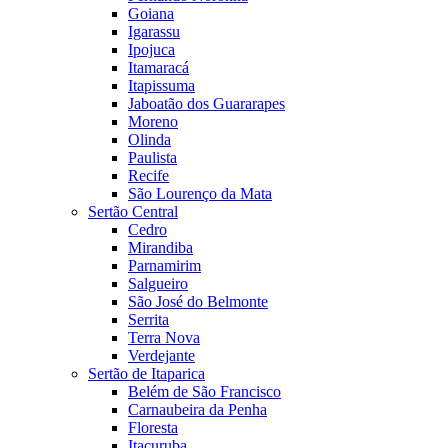
Goiana
Igarassu
Ipojuca
Itamaracá
Itapissuma
Jaboatão dos Guararapes
Moreno
Olinda
Paulista
Recife
São Lourenço da Mata
Sertão Central
Cedro
Mirandiba
Parnamirim
Salgueiro
São José do Belmonte
Serrita
Terra Nova
Verdejante
Sertão de Itaparica
Belém de São Francisco
Carnaubeira da Penha
Floresta
Itacuruba