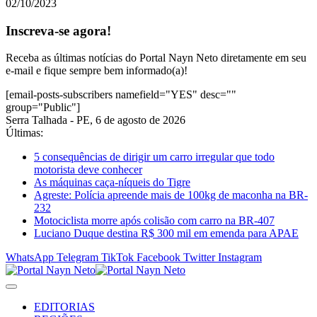
02/10/2023
Inscreva-se agora!
Receba as últimas notícias do Portal Nayn Neto diretamente em seu
e-mail e fique sempre bem informado(a)!
[email-posts-subscribers namefield="YES" desc=""
group="Public"]
Serra Talhada - PE, 6 de agosto de 2026
Últimas:
5 consequências de dirigir um carro irregular que todo
motorista deve conhecer
As máquinas caça-níqueis do Tigre
Agreste: Polícia apreende mais de 100kg de maconha na BR-
232
Motociclista morre após colisão com carro na BR-407
Luciano Duque destina R$ 300 mil em emenda para APAE
WhatsApp
Telegram
TikTok
Facebook
Twitter
Instagram
EDITORIAS