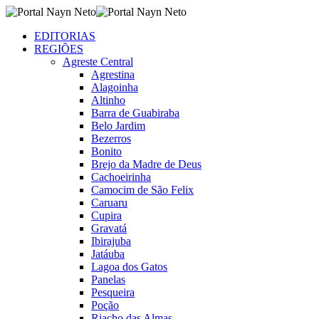
EDITORIAS
REGIÕES
Agreste Central
Agrestina
Alagoinha
Altinho
Barra de Guabiraba
Belo Jardim
Bezerros
Bonito
Brejo da Madre de Deus
Cachoeirinha
Camocim de São Felix
Caruaru
Cupira
Gravatá
Ibirajuba
Jatáuba
Lagoa dos Gatos
Panelas
Pesqueira
Poção
Riacho das Almas