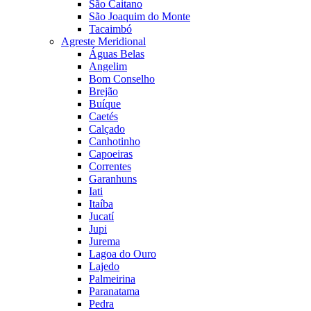
São Caitano
São Joaquim do Monte
Tacaimbó
Agreste Meridional
Águas Belas
Angelim
Bom Conselho
Brejão
Buíque
Caetés
Calçado
Canhotinho
Capoeiras
Correntes
Garanhuns
Iati
Itaíba
Jucatí
Jupi
Jurema
Lagoa do Ouro
Lajedo
Palmeirina
Paranatama
Pedra