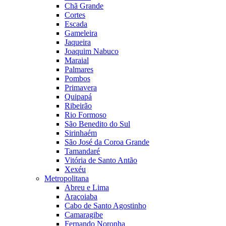
Chã Grande
Cortes
Escada
Gameleira
Jaqueira
Joaquim Nabuco
Maraial
Palmares
Pombos
Primavera
Quipapá
Ribeirão
Rio Formoso
São Benedito do Sul
Sirinhaém
São José da Coroa Grande
Tamandaré
Vitória de Santo Antão
Xexéu
Metropolitana
Abreu e Lima
Araçoiaba
Cabo de Santo Agostinho
Camaragibe
Fernando Noronha