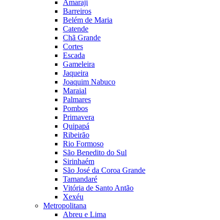
Amaraji
Barreiros
Belém de Maria
Catende
Chã Grande
Cortes
Escada
Gameleira
Jaqueira
Joaquim Nabuco
Maraial
Palmares
Pombos
Primavera
Quipapá
Ribeirão
Rio Formoso
São Benedito do Sul
Sirinhaém
São José da Coroa Grande
Tamandaré
Vitória de Santo Antão
Xexéu
Metropolitana
Abreu e Lima