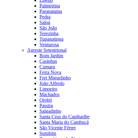
Lajedo
Palmeirina
Paranatama
Pedra
Saloá
São João
Terezinha
Tupanatinga
Venturosa
Agreste Setentrional
Bom Jardim
Casinhas
Cumaru
Feira Nova
Frei Miguelinho
João Alfredo
Limoeiro
Machados
Orobó
Passira
Salgadinho
Santa Cruz do Capibaribe
Santa Maria do Cambucá
São Vicente Férrer
Surubim