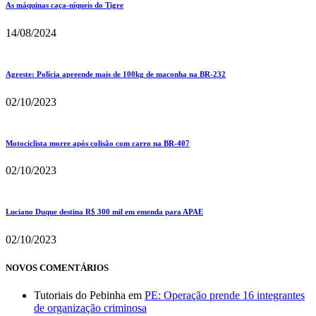
As máquinas caça-níqueis do Tigre
14/08/2024
Agreste: Polícia apreende mais de 100kg de maconha na BR-232
02/10/2023
Motociclista morre após colisão com carro na BR-407
02/10/2023
Luciano Duque destina R$ 300 mil em emenda para APAE
02/10/2023
NOVOS COMENTÁRIOS
Tutoriais do Pebinha
em
PE: Operação prende 16 integrantes
de organização criminosa