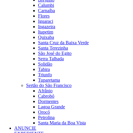
Calumbi
Carnaíba
Flores
Iguaraci
Ingazeira
Itapetim
Quixaba
Santa Cruz da Baixa Verde
Santa Terezinha
São José do Egito
Serra Talhada
Solidão
Tabira
Triunfo
Tuparetama
Sertão do São Francisco
Afrânio
Cabrobó
Dormentes
Lagoa Grande
Orocó
Petrolina
Santa Maria da Boa Vista
ANUNCIE