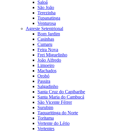
Saloá
São João
Terezinha
Tupanatinga
Venturosa
Agreste Setentrional
Bom Jardim
Casinhas
Cumaru
Feira Nova
Frei Miguelinho
João Alfredo
Limoeiro
Machados
Orobó
Passira
Salgadinho
Santa Cruz do Capibaribe
Santa Maria do Cambucá
São Vicente Férrer
Surubim
Taquaritinga do Norte
Toritama
Vertente do Lério
Vertentes