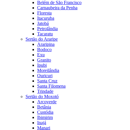
Belém de São Francisco
Carnaubeira da Penha
Floresta
Itacuruba
Jatobá
Petrolândia
Tacaratu
Sertão do Araripe
Araripina
Bodoco
Exu
Granito
Ipubi
Moreilândia
Ouricuri
Santa Cruz
Santa Filomena
Trindade
Sertão do Moxotó
Arcoverde
Betânia
Custódia
Ibimirim
Inajá
Manari