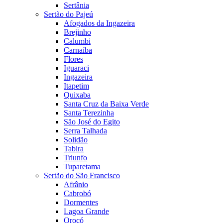
Sertânia
Sertão do Pajeú
Afogados da Ingazeira
Brejinho
Calumbi
Carnaíba
Flores
Iguaraci
Ingazeira
Itapetim
Quixaba
Santa Cruz da Baixa Verde
Santa Terezinha
São José do Egito
Serra Talhada
Solidão
Tabira
Triunfo
Tuparetama
Sertão do São Francisco
Afrânio
Cabrobó
Dormentes
Lagoa Grande
Orocó