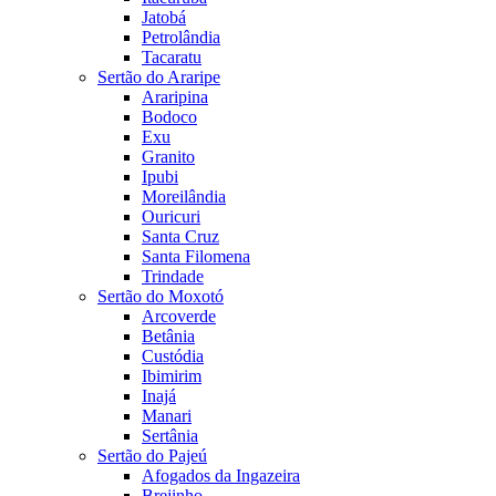
Jatobá
Petrolândia
Tacaratu
Sertão do Araripe
Araripina
Bodoco
Exu
Granito
Ipubi
Moreilândia
Ouricuri
Santa Cruz
Santa Filomena
Trindade
Sertão do Moxotó
Arcoverde
Betânia
Custódia
Ibimirim
Inajá
Manari
Sertânia
Sertão do Pajeú
Afogados da Ingazeira
Brejinho