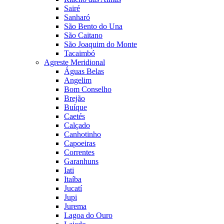
Sairé
Sanharó
São Bento do Una
São Caitano
São Joaquim do Monte
Tacaimbó
Agreste Meridional
Águas Belas
Angelim
Bom Conselho
Brejão
Buíque
Caetés
Calçado
Canhotinho
Capoeiras
Correntes
Garanhuns
Iati
Itaíba
Jucatí
Jupi
Jurema
Lagoa do Ouro