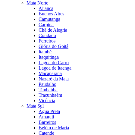
Mata Norte
Aliança
Buenos Aires
Camutanga
Carpina
Chã de Alegria
Condado
Ferreiros
Glória do Goitá
Itambé
Itaquitinga
Lagoa do Carro
Lagoa de Itaenga
Macaparana
Nazaré da Mata
Paudalho
Timbaúba
Tracunhaém
Vicência
Mata Sul
Água Preta
Amaraji
Barreiros
Belém de Maria
Catende