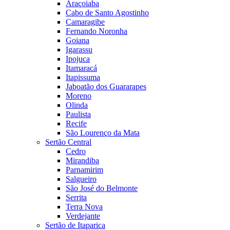
Araçoiaba
Cabo de Santo Agostinho
Camaragibe
Fernando Noronha
Goiana
Igarassu
Ipojuca
Itamaracá
Itapissuma
Jaboatão dos Guararapes
Moreno
Olinda
Paulista
Recife
São Lourenço da Mata
Sertão Central
Cedro
Mirandiba
Parnamirim
Salgueiro
São José do Belmonte
Serrita
Terra Nova
Verdejante
Sertão de Itaparica