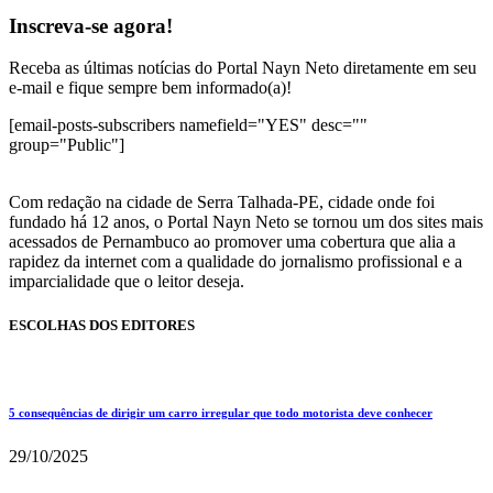
Inscreva-se agora!
Receba as últimas notícias do Portal Nayn Neto diretamente em seu
e-mail e fique sempre bem informado(a)!
[email-posts-subscribers namefield="YES" desc=""
group="Public"]
Com redação na cidade de Serra Talhada-PE, cidade onde foi
fundado há 12 anos, o Portal Nayn Neto se tornou um dos sites mais
acessados de Pernambuco ao promover uma cobertura que alia a
rapidez da internet com a qualidade do jornalismo profissional e a
imparcialidade que o leitor deseja.
ESCOLHAS DOS EDITORES
5 consequências de dirigir um carro irregular que todo motorista deve conhecer
29/10/2025