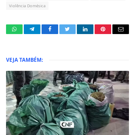
Violência Domésica
WhatsApp
Telegram
Facebook
Twitter
LinkedIn
Pinterest
Email
VEJA TAMBÉM: