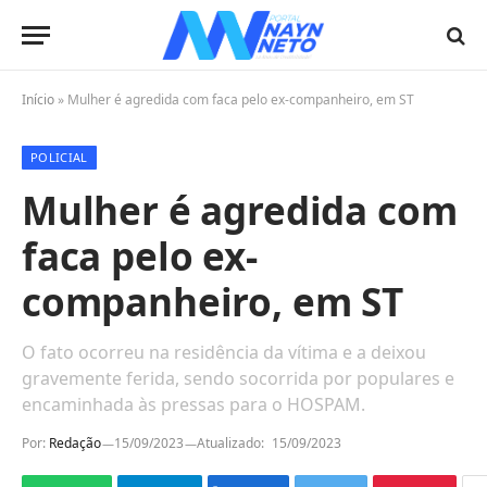
Início
»
Mulher é agredida com faca pelo ex-companheiro, em ST
POLICIAL
Mulher é agredida com
faca pelo ex-
companheiro, em ST
O fato ocorreu na residência da vítima e a deixou
gravemente ferida, sendo socorrida por populares e
encaminhada às pressas para o HOSPAM.
Por:
Redação
15/09/2023
Atualizado:
15/09/2023