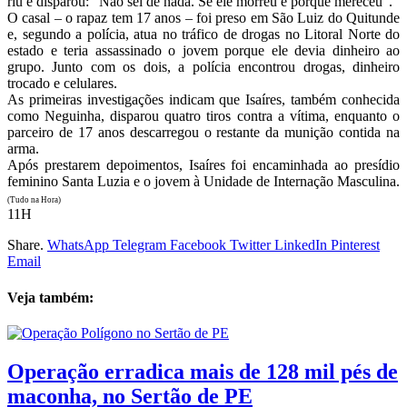
riu e disparou: “Não sei de nada. Se ele morreu é porque mereceu”.
O casal – o rapaz tem 17 anos – foi preso em São Luiz do Quitunde
e, segundo a polícia, atua no tráfico de drogas no Litoral Norte do
estado e teria assassinado o jovem porque ele devia dinheiro ao
grupo. Junto com os dois, a polícia encontrou drogas, dinheiro
trocado e celulares.
As primeiras investigações indicam que Isaíres, também conhecida
como Neguinha, disparou quatro tiros contra a vítima, enquanto o
parceiro de 17 anos descarregou o restante da munição contida na
arma.
Após prestarem depoimentos, Isaíres foi encaminhada ao presídio
feminino Santa Luzia e o jovem à Unidade de Internação Masculina.
(Tudo na Hora)
11H
Share.
WhatsApp
Telegram
Facebook
Twitter
LinkedIn
Pinterest
Email
Veja também:
Operação erradica mais de 128 mil pés de
maconha, no Sertão de PE