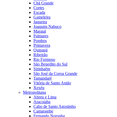
Chã Grande
Cortes
Escada
Gameleira
Jaqueira
Joaquim Nabuco
Maraial
Palmares
Pombos
Primavera
Quipapá
Ribeirão
Rio Formoso
São Benedito do Sul
Sirinhaém
São José da Coroa Grande
Tamandaré
Vitória de Santo Antão
Xexéu
Metropolitana
Abreu e Lima
Araçoiaba
Cabo de Santo Agostinho
Camaragibe
Fernando Noronha