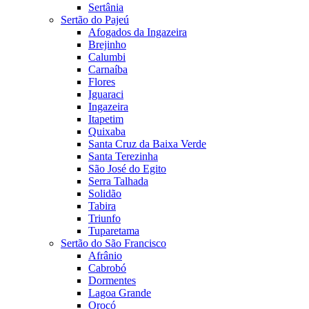
Sertânia
Sertão do Pajeú
Afogados da Ingazeira
Brejinho
Calumbi
Carnaíba
Flores
Iguaraci
Ingazeira
Itapetim
Quixaba
Santa Cruz da Baixa Verde
Santa Terezinha
São José do Egito
Serra Talhada
Solidão
Tabira
Triunfo
Tuparetama
Sertão do São Francisco
Afrânio
Cabrobó
Dormentes
Lagoa Grande
Orocó