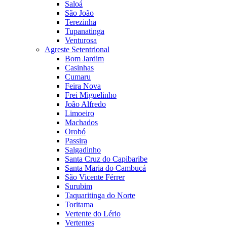
Saloá
São João
Terezinha
Tupanatinga
Venturosa
Agreste Setentrional
Bom Jardim
Casinhas
Cumaru
Feira Nova
Frei Miguelinho
João Alfredo
Limoeiro
Machados
Orobó
Passira
Salgadinho
Santa Cruz do Capibaribe
Santa Maria do Cambucá
São Vicente Férrer
Surubim
Taquaritinga do Norte
Toritama
Vertente do Lério
Vertentes