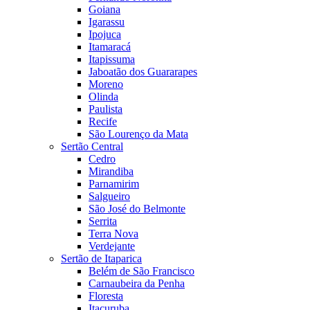
Goiana
Igarassu
Ipojuca
Itamaracá
Itapissuma
Jaboatão dos Guararapes
Moreno
Olinda
Paulista
Recife
São Lourenço da Mata
Sertão Central
Cedro
Mirandiba
Parnamirim
Salgueiro
São José do Belmonte
Serrita
Terra Nova
Verdejante
Sertão de Itaparica
Belém de São Francisco
Carnaubeira da Penha
Floresta
Itacuruba