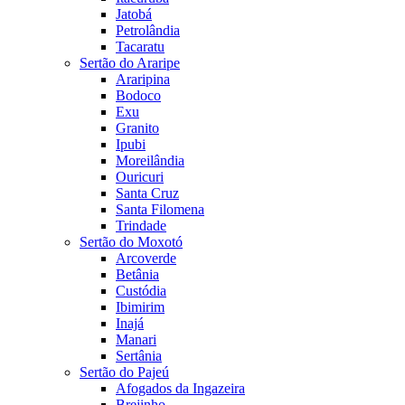
Jatobá
Petrolândia
Tacaratu
Sertão do Araripe
Araripina
Bodoco
Exu
Granito
Ipubi
Moreilândia
Ouricuri
Santa Cruz
Santa Filomena
Trindade
Sertão do Moxotó
Arcoverde
Betânia
Custódia
Ibimirim
Inajá
Manari
Sertânia
Sertão do Pajeú
Afogados da Ingazeira
Brejinho