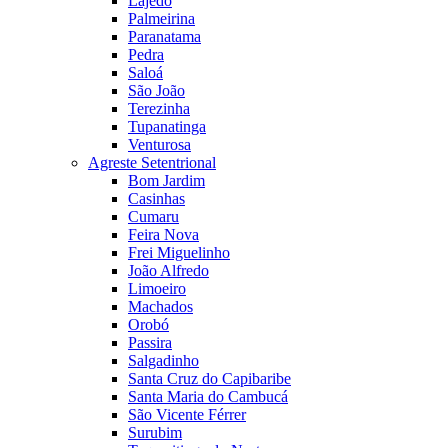
Lajedo
Palmeirina
Paranatama
Pedra
Saloá
São João
Terezinha
Tupanatinga
Venturosa
Agreste Setentrional
Bom Jardim
Casinhas
Cumaru
Feira Nova
Frei Miguelinho
João Alfredo
Limoeiro
Machados
Orobó
Passira
Salgadinho
Santa Cruz do Capibaribe
Santa Maria do Cambucá
São Vicente Férrer
Surubim