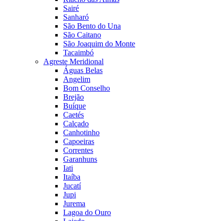
Sairé
Sanharó
São Bento do Una
São Caitano
São Joaquim do Monte
Tacaimbó
Agreste Meridional
Águas Belas
Angelim
Bom Conselho
Brejão
Buíque
Caetés
Calçado
Canhotinho
Capoeiras
Correntes
Garanhuns
Iati
Itaíba
Jucatí
Jupi
Jurema
Lagoa do Ouro