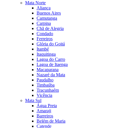
Mata Norte
Aliança
Buenos Aires
Camutanga
Carpina
Chã de Alegria
Condado
Ferreiros
Glória do Goitá
Itambé
Itaquitinga
Lagoa do Carro
Lagoa de Itaenga
Macaparana
Nazaré da Mata
Paudalho
Timbaúba
Tracunhaém
Vicência
Mata Sul
Água Preta
Amaraji
Barreiros
Belém de Maria
Catende