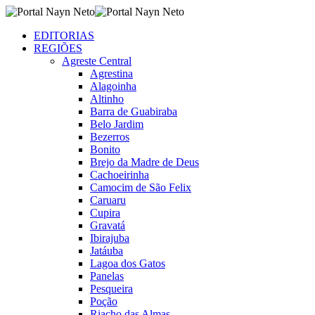
EDITORIAS
REGIÕES
Agreste Central
Agrestina
Alagoinha
Altinho
Barra de Guabiraba
Belo Jardim
Bezerros
Bonito
Brejo da Madre de Deus
Cachoeirinha
Camocim de São Felix
Caruaru
Cupira
Gravatá
Ibirajuba
Jatáuba
Lagoa dos Gatos
Panelas
Pesqueira
Poção
Riacho das Almas