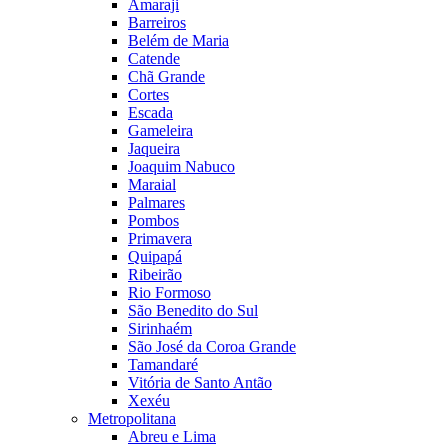
Amaraji
Barreiros
Belém de Maria
Catende
Chã Grande
Cortes
Escada
Gameleira
Jaqueira
Joaquim Nabuco
Maraial
Palmares
Pombos
Primavera
Quipapá
Ribeirão
Rio Formoso
São Benedito do Sul
Sirinhaém
São José da Coroa Grande
Tamandaré
Vitória de Santo Antão
Xexéu
Metropolitana
Abreu e Lima