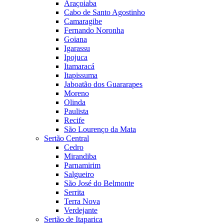
Araçoiaba
Cabo de Santo Agostinho
Camaragibe
Fernando Noronha
Goiana
Igarassu
Ipojuca
Itamaracá
Itapissuma
Jaboatão dos Guararapes
Moreno
Olinda
Paulista
Recife
São Lourenço da Mata
Sertão Central
Cedro
Mirandiba
Parnamirim
Salgueiro
São José do Belmonte
Serrita
Terra Nova
Verdejante
Sertão de Itaparica