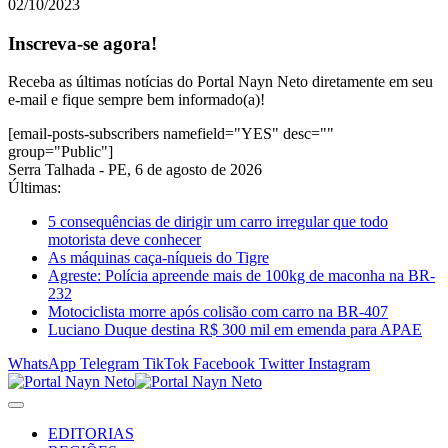
02/10/2023
Inscreva-se agora!
Receba as últimas notícias do Portal Nayn Neto diretamente em seu
e-mail e fique sempre bem informado(a)!
[email-posts-subscribers namefield="YES" desc=""
group="Public"]
Serra Talhada - PE, 6 de agosto de 2026
Últimas:
5 consequências de dirigir um carro irregular que todo
motorista deve conhecer
As máquinas caça-níqueis do Tigre
Agreste: Polícia apreende mais de 100kg de maconha na BR-
232
Motociclista morre após colisão com carro na BR-407
Luciano Duque destina R$ 300 mil em emenda para APAE
WhatsApp
Telegram
TikTok
Facebook
Twitter
Instagram
EDITORIAS