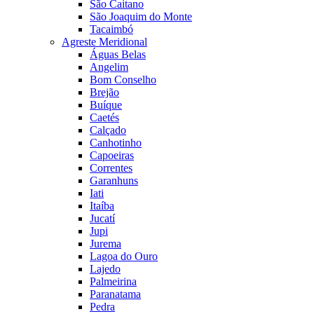
São Caitano
São Joaquim do Monte
Tacaimbó
Agreste Meridional
Águas Belas
Angelim
Bom Conselho
Brejão
Buíque
Caetés
Calçado
Canhotinho
Capoeiras
Correntes
Garanhuns
Iati
Itaíba
Jucatí
Jupi
Jurema
Lagoa do Ouro
Lajedo
Palmeirina
Paranatama
Pedra