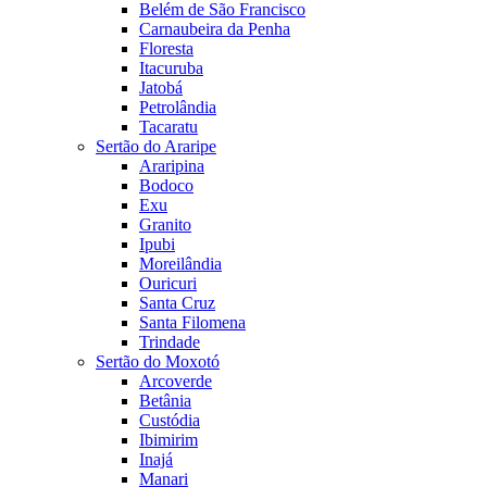
Belém de São Francisco
Carnaubeira da Penha
Floresta
Itacuruba
Jatobá
Petrolândia
Tacaratu
Sertão do Araripe
Araripina
Bodoco
Exu
Granito
Ipubi
Moreilândia
Ouricuri
Santa Cruz
Santa Filomena
Trindade
Sertão do Moxotó
Arcoverde
Betânia
Custódia
Ibimirim
Inajá
Manari