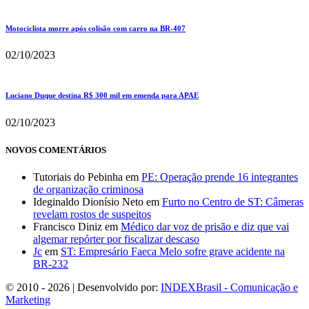
Motociclista morre após colisão com carro na BR-407
02/10/2023
Luciano Duque destina R$ 300 mil em emenda para APAE
02/10/2023
NOVOS COMENTÁRIOS
Tutoriais do Pebinha
em
PE: Operação prende 16 integrantes
de organização criminosa
Ideginaldo Dionísio Neto
em
Furto no Centro de ST: Câmeras
revelam rostos de suspeitos
Francisco Diniz
em
Médico dar voz de prisão e diz que vai
algemar repórter por fiscalizar descaso
Jc
em
ST: Empresário Faeca Melo sofre grave acidente na
BR-232
© 2010 - 2026 | Desenvolvido por:
INDEXBrasil - Comunicação e
Marketing