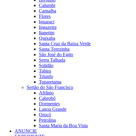
Calumbi
Carnaíba
Flores
Iguaraci
Ingazeira
Itapetim
Quixaba
Santa Cruz da Baixa Verde
Santa Terezinha
São José do Egito
Serra Talhada
Solidão
Tabira
Triunfo
Tuparetama
Sertão do São Francisco
Afrânio
Cabrobó
Dormentes
Lagoa Grande
Orocó
Petrolina
Santa Maria da Boa Vista
ANUNCIE