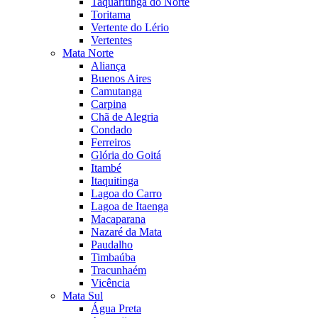
Taquaritinga do Norte
Toritama
Vertente do Lério
Vertentes
Mata Norte
Aliança
Buenos Aires
Camutanga
Carpina
Chã de Alegria
Condado
Ferreiros
Glória do Goitá
Itambé
Itaquitinga
Lagoa do Carro
Lagoa de Itaenga
Macaparana
Nazaré da Mata
Paudalho
Timbaúba
Tracunhaém
Vicência
Mata Sul
Água Preta