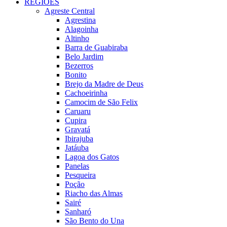
REGIÕES
Agreste Central
Agrestina
Alagoinha
Altinho
Barra de Guabiraba
Belo Jardim
Bezerros
Bonito
Brejo da Madre de Deus
Cachoeirinha
Camocim de São Felix
Caruaru
Cupira
Gravatá
Ibirajuba
Jatáuba
Lagoa dos Gatos
Panelas
Pesqueira
Poção
Riacho das Almas
Sairé
Sanharó
São Bento do Una