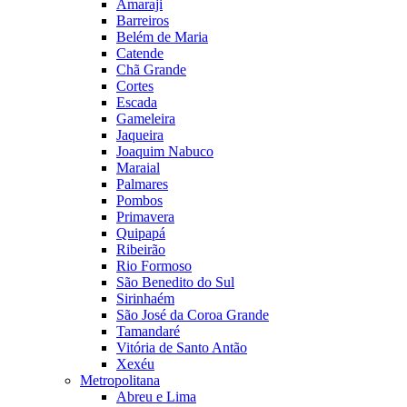
Amaraji
Barreiros
Belém de Maria
Catende
Chã Grande
Cortes
Escada
Gameleira
Jaqueira
Joaquim Nabuco
Maraial
Palmares
Pombos
Primavera
Quipapá
Ribeirão
Rio Formoso
São Benedito do Sul
Sirinhaém
São José da Coroa Grande
Tamandaré
Vitória de Santo Antão
Xexéu
Metropolitana
Abreu e Lima