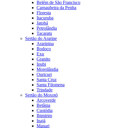
Belém de São Francisco
Carnaubeira da Penha
Floresta
Itacuruba
Jatobá
Petrolândia
Tacaratu
Sertão do Araripe
Araripina
Bodoco
Exu
Granito
Ipubi
Moreilândia
Ouricuri
Santa Cruz
Santa Filomena
Trindade
Sertão do Moxotó
Arcoverde
Betânia
Custódia
Ibimirim
Inajá
Manari