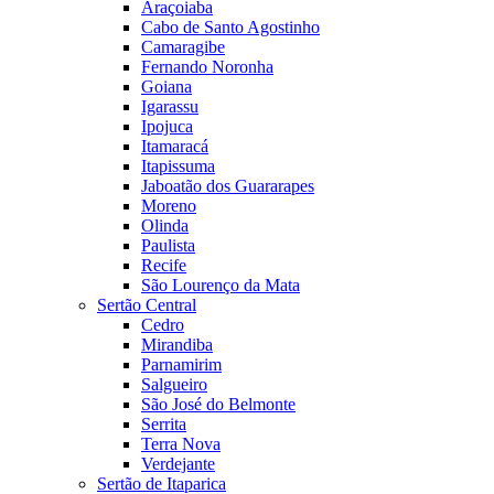
Araçoiaba
Cabo de Santo Agostinho
Camaragibe
Fernando Noronha
Goiana
Igarassu
Ipojuca
Itamaracá
Itapissuma
Jaboatão dos Guararapes
Moreno
Olinda
Paulista
Recife
São Lourenço da Mata
Sertão Central
Cedro
Mirandiba
Parnamirim
Salgueiro
São José do Belmonte
Serrita
Terra Nova
Verdejante
Sertão de Itaparica