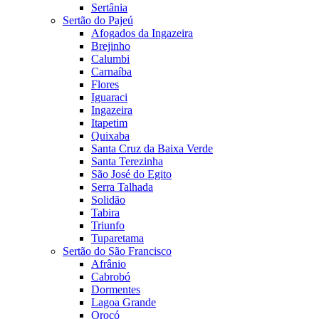
Sertânia
Sertão do Pajeú
Afogados da Ingazeira
Brejinho
Calumbi
Carnaíba
Flores
Iguaraci
Ingazeira
Itapetim
Quixaba
Santa Cruz da Baixa Verde
Santa Terezinha
São José do Egito
Serra Talhada
Solidão
Tabira
Triunfo
Tuparetama
Sertão do São Francisco
Afrânio
Cabrobó
Dormentes
Lagoa Grande
Orocó