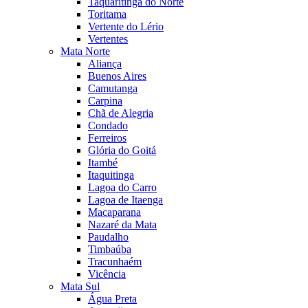
Taquaritinga do Norte
Toritama
Vertente do Lério
Vertentes
Mata Norte
Aliança
Buenos Aires
Camutanga
Carpina
Chã de Alegria
Condado
Ferreiros
Glória do Goitá
Itambé
Itaquitinga
Lagoa do Carro
Lagoa de Itaenga
Macaparana
Nazaré da Mata
Paudalho
Timbaúba
Tracunhaém
Vicência
Mata Sul
Água Preta