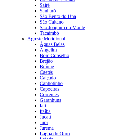
Sairé
Sanharó
São Bento do Una
São Caitano
São Joaquim do Monte
Tacaimbó
Agreste Meridional
Águas Belas
Angelim
Bom Conselho
Brejão
Buíque
Caetés
Calçado
Canhotinho
Capoeiras
Correntes
Garanhuns
Iati
Itaíba
Jucatí
Jupi
Jurema
Lagoa do Ouro