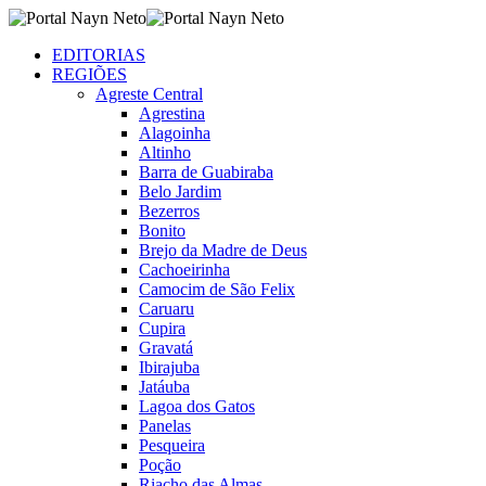
EDITORIAS
REGIÕES
Agreste Central
Agrestina
Alagoinha
Altinho
Barra de Guabiraba
Belo Jardim
Bezerros
Bonito
Brejo da Madre de Deus
Cachoeirinha
Camocim de São Felix
Caruaru
Cupira
Gravatá
Ibirajuba
Jatáuba
Lagoa dos Gatos
Panelas
Pesqueira
Poção
Riacho das Almas