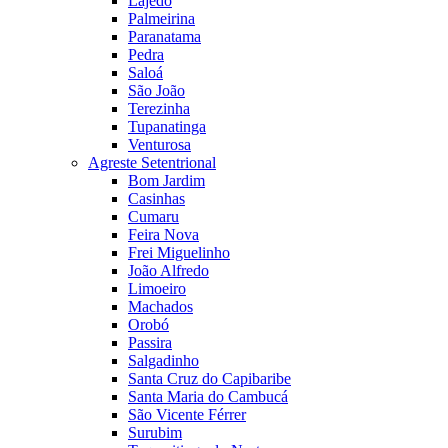
Lajedo
Palmeirina
Paranatama
Pedra
Saloá
São João
Terezinha
Tupanatinga
Venturosa
Agreste Setentrional
Bom Jardim
Casinhas
Cumaru
Feira Nova
Frei Miguelinho
João Alfredo
Limoeiro
Machados
Orobó
Passira
Salgadinho
Santa Cruz do Capibaribe
Santa Maria do Cambucá
São Vicente Férrer
Surubim