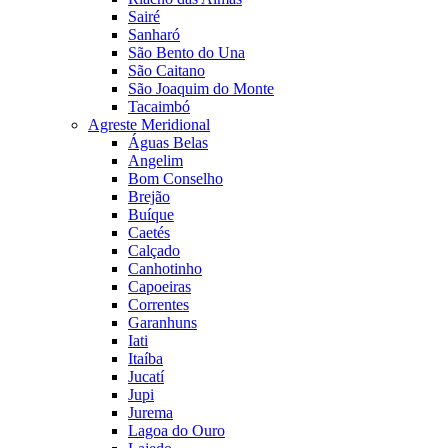
Sairé
Sanharó
São Bento do Una
São Caitano
São Joaquim do Monte
Tacaimbó
Agreste Meridional
Águas Belas
Angelim
Bom Conselho
Brejão
Buíque
Caetés
Calçado
Canhotinho
Capoeiras
Correntes
Garanhuns
Iati
Itaíba
Jucatí
Jupi
Jurema
Lagoa do Ouro