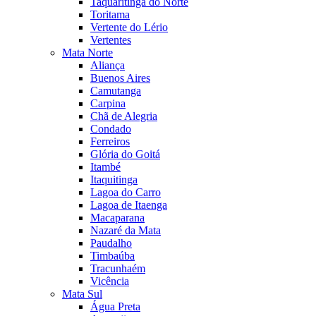
Taquaritinga do Norte
Toritama
Vertente do Lério
Vertentes
Mata Norte
Aliança
Buenos Aires
Camutanga
Carpina
Chã de Alegria
Condado
Ferreiros
Glória do Goitá
Itambé
Itaquitinga
Lagoa do Carro
Lagoa de Itaenga
Macaparana
Nazaré da Mata
Paudalho
Timbaúba
Tracunhaém
Vicência
Mata Sul
Água Preta