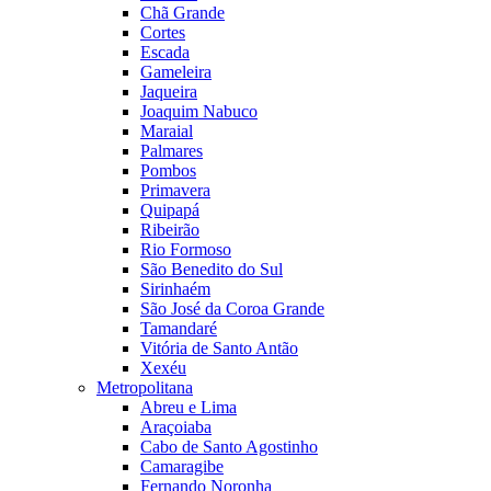
Chã Grande
Cortes
Escada
Gameleira
Jaqueira
Joaquim Nabuco
Maraial
Palmares
Pombos
Primavera
Quipapá
Ribeirão
Rio Formoso
São Benedito do Sul
Sirinhaém
São José da Coroa Grande
Tamandaré
Vitória de Santo Antão
Xexéu
Metropolitana
Abreu e Lima
Araçoiaba
Cabo de Santo Agostinho
Camaragibe
Fernando Noronha