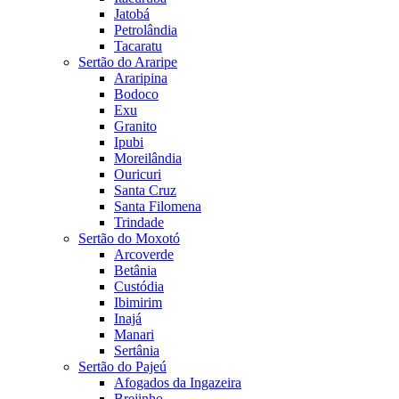
Jatobá
Petrolândia
Tacaratu
Sertão do Araripe
Araripina
Bodoco
Exu
Granito
Ipubi
Moreilândia
Ouricuri
Santa Cruz
Santa Filomena
Trindade
Sertão do Moxotó
Arcoverde
Betânia
Custódia
Ibimirim
Inajá
Manari
Sertânia
Sertão do Pajeú
Afogados da Ingazeira
Brejinho