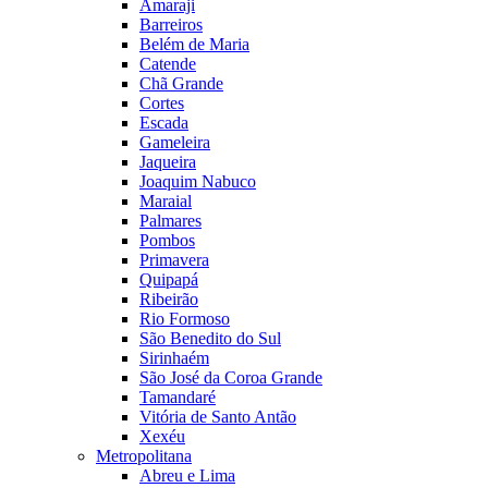
Amaraji
Barreiros
Belém de Maria
Catende
Chã Grande
Cortes
Escada
Gameleira
Jaqueira
Joaquim Nabuco
Maraial
Palmares
Pombos
Primavera
Quipapá
Ribeirão
Rio Formoso
São Benedito do Sul
Sirinhaém
São José da Coroa Grande
Tamandaré
Vitória de Santo Antão
Xexéu
Metropolitana
Abreu e Lima