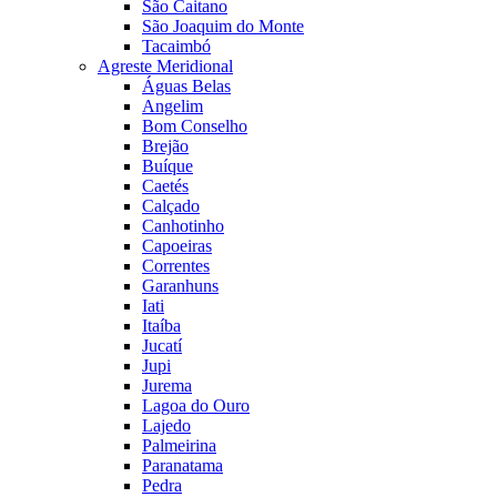
São Caitano
São Joaquim do Monte
Tacaimbó
Agreste Meridional
Águas Belas
Angelim
Bom Conselho
Brejão
Buíque
Caetés
Calçado
Canhotinho
Capoeiras
Correntes
Garanhuns
Iati
Itaíba
Jucatí
Jupi
Jurema
Lagoa do Ouro
Lajedo
Palmeirina
Paranatama
Pedra