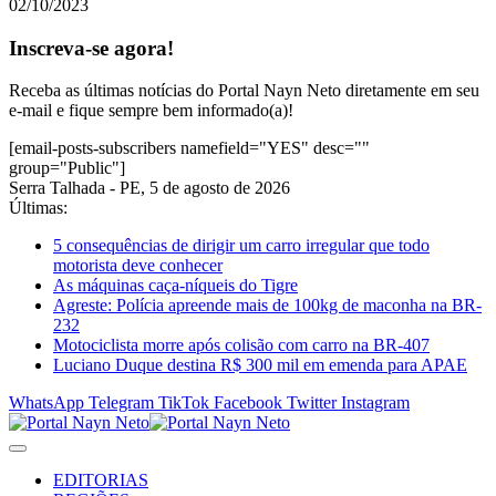
02/10/2023
Inscreva-se agora!
Receba as últimas notícias do Portal Nayn Neto diretamente em seu
e-mail e fique sempre bem informado(a)!
[email-posts-subscribers namefield="YES" desc=""
group="Public"]
Serra Talhada - PE, 5 de agosto de 2026
Últimas:
5 consequências de dirigir um carro irregular que todo
motorista deve conhecer
As máquinas caça-níqueis do Tigre
Agreste: Polícia apreende mais de 100kg de maconha na BR-
232
Motociclista morre após colisão com carro na BR-407
Luciano Duque destina R$ 300 mil em emenda para APAE
WhatsApp
Telegram
TikTok
Facebook
Twitter
Instagram
EDITORIAS