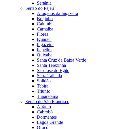
Sertânia
Sertão do Pajeú
Afogados da Ingazeira
Brejinho
Calumbi
Carnaíba
Flores
Iguaraci
Ingazeira
Itapetim
Quixaba
Santa Cruz da Baixa Verde
Santa Terezinha
São José do Egito
Serra Talhada
Solidão
Tabira
Triunfo
Tuparetama
Sertão do São Francisco
Afrânio
Cabrobó
Dormentes
Lagoa Grande
Orocó