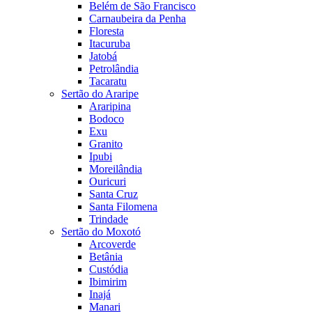
Belém de São Francisco
Carnaubeira da Penha
Floresta
Itacuruba
Jatobá
Petrolândia
Tacaratu
Sertão do Araripe
Araripina
Bodoco
Exu
Granito
Ipubi
Moreilândia
Ouricuri
Santa Cruz
Santa Filomena
Trindade
Sertão do Moxotó
Arcoverde
Betânia
Custódia
Ibimirim
Inajá
Manari