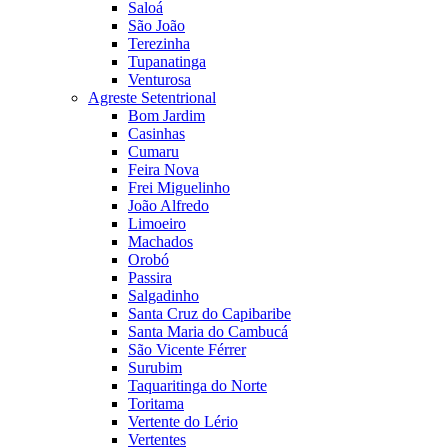
Saloá
São João
Terezinha
Tupanatinga
Venturosa
Agreste Setentrional
Bom Jardim
Casinhas
Cumaru
Feira Nova
Frei Miguelinho
João Alfredo
Limoeiro
Machados
Orobó
Passira
Salgadinho
Santa Cruz do Capibaribe
Santa Maria do Cambucá
São Vicente Férrer
Surubim
Taquaritinga do Norte
Toritama
Vertente do Lério
Vertentes