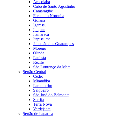
Araçoiaba
Cabo de Santo Agostinho
Camaragibe
Fernando Noronha
Goiana
Igarassu
Ipojuca
Itamaracá
Itapissuma
Jaboatão dos Guararapes
Moreno
Olinda
Paulista
Recife
São Lourenço da Mata
Sertão Central
Cedro
Mirandiba
Parnamirim
Salgueiro
São José do Belmonte
Serrita
Terra Nova
Verdejante
Sertão de Itaparica