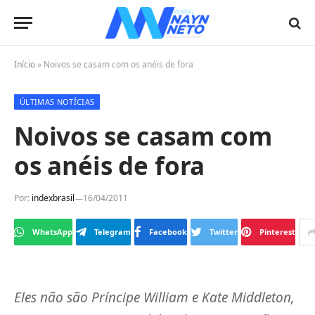
Início
»
Noivos se casam com os anéis de fora
ÚLTIMAS NOTÍCIAS
Noivos se casam com
os anéis de fora
Por:
indexbrasil
16/04/2011
WhatsApp
Telegram
Facebook
Twitter
Pinterest
Eles não são Príncipe William e Kate Middleton,