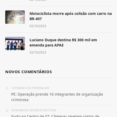
Motociclista morre após colisão com carro na
BR-407
02/10/2023
Luciano Duque destina R$ 300 mil em
emenda para APAE
02/10/2023
NOVOS COMENTÁRIOS
em
TUTORIAIS DO PEBINHA
PE: Operação prende 16 integrantes de organização
criminosa
em
IDEGINALDO DIONÍSIO NETO
Furto no Centro de ST: Câmeras revelam rostos de