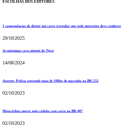
ESCOLHAS DOS EDITORES
5 consequências de dirigir um carro irregular que todo motorista deve conhecer
29/10/2025
As máquinas caça-níqueis do Tigre
14/08/2024
Agreste: Polícia apreende mais de 100kg de maconha na BR-232
02/10/2023
Motociclista morre após colisão com carro na BR-407
02/10/2023