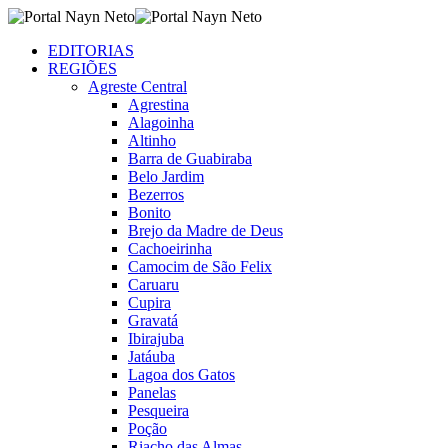
EDITORIAS
REGIÕES
Agreste Central
Agrestina
Alagoinha
Altinho
Barra de Guabiraba
Belo Jardim
Bezerros
Bonito
Brejo da Madre de Deus
Cachoeirinha
Camocim de São Felix
Caruaru
Cupira
Gravatá
Ibirajuba
Jatáuba
Lagoa dos Gatos
Panelas
Pesqueira
Poção
Riacho das Almas