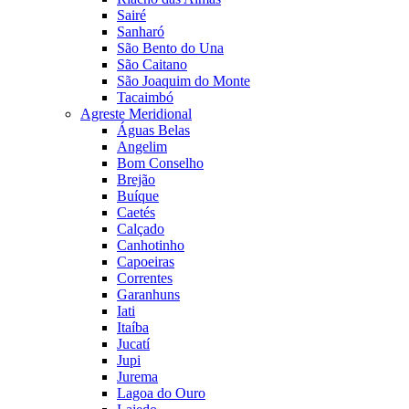
Sairé
Sanharó
São Bento do Una
São Caitano
São Joaquim do Monte
Tacaimbó
Agreste Meridional
Águas Belas
Angelim
Bom Conselho
Brejão
Buíque
Caetés
Calçado
Canhotinho
Capoeiras
Correntes
Garanhuns
Iati
Itaíba
Jucatí
Jupi
Jurema
Lagoa do Ouro