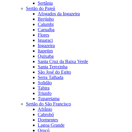
Sertânia
Sertão do Pajeú
Afogados da Ingazeira
Brejinho
Calumbi
Carnaíba
Flores
Iguaraci
Ingazeira
Itapetim
Quixaba
Santa Cruz da Baixa Verde
Santa Terezinha
São José do Egito
Serra Talhada
Solidão
Tabira
Triunfo
Tuparetama
Sertão do São Francisco
Afrânio
Cabrobó
Dormentes
Lagoa Grande
Orocó