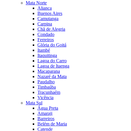
Mata Norte
Aliança
Buenos Aires
Camutanga
Carpina
Chã de Alegria
Condado
Ferreiros
Glória do Goitá
Itambé
Itaquitinga
Lagoa do Carro
Lagoa de Itaenga
Macaparana
Nazaré da Mata
Paudalho
Timbaúba
Tracunhaém
Vicência
Mata Sul
Água Preta
Amaraji
Barreiros
Belém de Maria
Catende