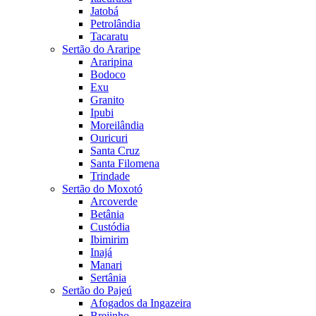
Jatobá
Petrolândia
Tacaratu
Sertão do Araripe
Araripina
Bodoco
Exu
Granito
Ipubi
Moreilândia
Ouricuri
Santa Cruz
Santa Filomena
Trindade
Sertão do Moxotó
Arcoverde
Betânia
Custódia
Ibimirim
Inajá
Manari
Sertânia
Sertão do Pajeú
Afogados da Ingazeira
Brejinho