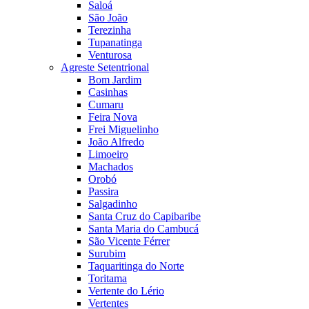
Saloá
São João
Terezinha
Tupanatinga
Venturosa
Agreste Setentrional
Bom Jardim
Casinhas
Cumaru
Feira Nova
Frei Miguelinho
João Alfredo
Limoeiro
Machados
Orobó
Passira
Salgadinho
Santa Cruz do Capibaribe
Santa Maria do Cambucá
São Vicente Férrer
Surubim
Taquaritinga do Norte
Toritama
Vertente do Lério
Vertentes