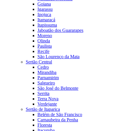
Goiana
Igarassu
Ipojuca
Itamaracá
Itapissuma
Jaboatão dos Guararapes
Moreno
Olinda
Paulista
Recife
São Lourenço da Mata
Sertão Central
Cedro
Mirandiba
Parnamirim
Salgueiro
São José do Belmonte
Serrita
Terra Nova
Verdejante
Sertão de Itaparica
Belém de São Francisco
Carnaubeira da Penha
Floresta
Itacuruba