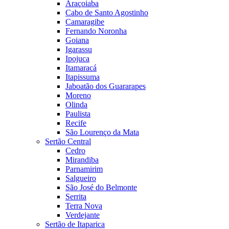
Araçoiaba
Cabo de Santo Agostinho
Camaragibe
Fernando Noronha
Goiana
Igarassu
Ipojuca
Itamaracá
Itapissuma
Jaboatão dos Guararapes
Moreno
Olinda
Paulista
Recife
São Lourenço da Mata
Sertão Central
Cedro
Mirandiba
Parnamirim
Salgueiro
São José do Belmonte
Serrita
Terra Nova
Verdejante
Sertão de Itaparica