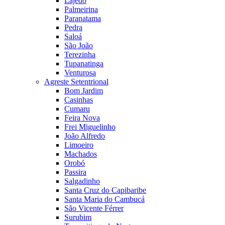
Lajedo
Palmeirina
Paranatama
Pedra
Saloá
São João
Terezinha
Tupanatinga
Venturosa
Agreste Setentrional
Bom Jardim
Casinhas
Cumaru
Feira Nova
Frei Miguelinho
João Alfredo
Limoeiro
Machados
Orobó
Passira
Salgadinho
Santa Cruz do Capibaribe
Santa Maria do Cambucá
São Vicente Férrer
Surubim