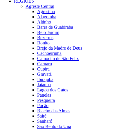
REGIÕES
Agreste Central
Agrestina
Alagoinha
Altinho
Barra de Guabiraba
Belo Jardim
Bezerros
Bonito
Brejo da Madre de Deus
Cachoeirinha
Camocim de São Felix
Caruaru
Cupira
Gravatá
Ibirajuba
Jatáuba
Lagoa dos Gatos
Panelas
Pesqueira
Poção
Riacho das Almas
Sairé
Sanharó
São Bento do Una