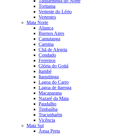
Taquaritinga do Norte
Toritama
Vertente do Lério
Vertentes
Mata Norte
Aliança
Buenos Aires
Camutanga
Carpina
Chã de Alegria
Condado
Ferreiros
Glória do Goitá
Itambé
Itaquitinga
Lagoa do Carro
Lagoa de Itaenga
Macaparana
Nazaré da Mata
Paudalho
Timbaúba
Tracunhaém
Vicência
Mata Sul
Água Preta