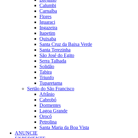
Calumbi
Carnaíba
Flores
Iguaraci
Ingazeira
Itapetim
Quixaba
Santa Cruz da Baixa Verde
Santa Terezinha
São José do Egito
Serra Talhada
Solidão
Tabira
Triunfo
Tuparetama
Sertão do São Francisco
Afrânio
Cabrobó
Dormentes
Lagoa Grande
Orocó
Petrolina
Santa Maria da Boa Vista
ANUNCIE