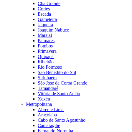
Chã Grande
Cortes
Escada
Gameleira
Jaqueira
Joaquim Nabuco
Maraial
Palmares
Pombos
Primavera
Quipapá
Ribeirão
Rio Formoso
São Benedito do Sul
Sirinhaém
São José da Coroa Grande
Tamandaré
Vitória de Santo Antão
Xexéu
Metropolitana
Abreu e Lima
Araçoiaba
Cabo de Santo Agostinho
Camaragibe
Fernando Noronha