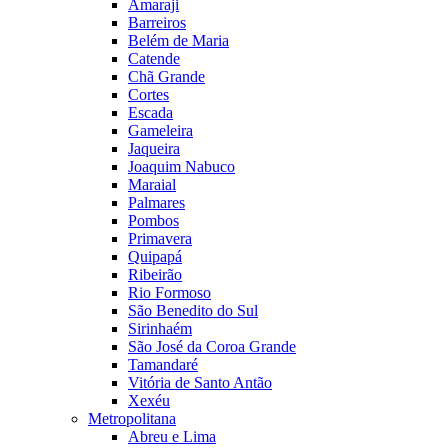
Amaraji
Barreiros
Belém de Maria
Catende
Chã Grande
Cortes
Escada
Gameleira
Jaqueira
Joaquim Nabuco
Maraial
Palmares
Pombos
Primavera
Quipapá
Ribeirão
Rio Formoso
São Benedito do Sul
Sirinhaém
São José da Coroa Grande
Tamandaré
Vitória de Santo Antão
Xexéu
Metropolitana
Abreu e Lima