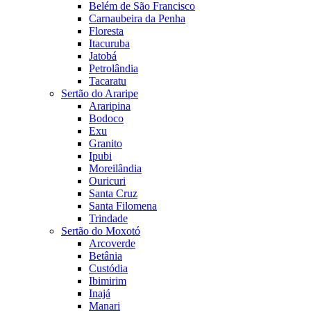
Belém de São Francisco
Carnaubeira da Penha
Floresta
Itacuruba
Jatobá
Petrolândia
Tacaratu
Sertão do Araripe
Araripina
Bodoco
Exu
Granito
Ipubi
Moreilândia
Ouricuri
Santa Cruz
Santa Filomena
Trindade
Sertão do Moxotó
Arcoverde
Betânia
Custódia
Ibimirim
Inajá
Manari