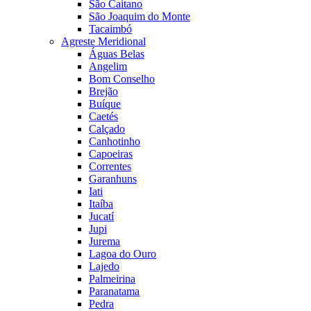
São Caitano
São Joaquim do Monte
Tacaimbó
Agreste Meridional
Águas Belas
Angelim
Bom Conselho
Brejão
Buíque
Caetés
Calçado
Canhotinho
Capoeiras
Correntes
Garanhuns
Iati
Itaíba
Jucatí
Jupi
Jurema
Lagoa do Ouro
Lajedo
Palmeirina
Paranatama
Pedra