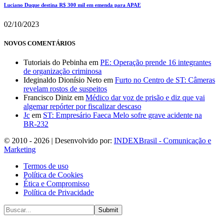
Luciano Duque destina R$ 300 mil em emenda para APAE
02/10/2023
NOVOS COMENTÁRIOS
Tutoriais do Pebinha
em
PE: Operação prende 16 integrantes
de organização criminosa
Ideginaldo Dionísio Neto
em
Furto no Centro de ST: Câmeras
revelam rostos de suspeitos
Francisco Diniz
em
Médico dar voz de prisão e diz que vai
algemar repórter por fiscalizar descaso
Jc
em
ST: Empresário Faeca Melo sofre grave acidente na
BR-232
© 2010 - 2026 | Desenvolvido por:
INDEXBrasil - Comunicação e
Marketing
Termos de uso
Política de Cookies
Ética e Compromisso
Política de Privacidade
Submit