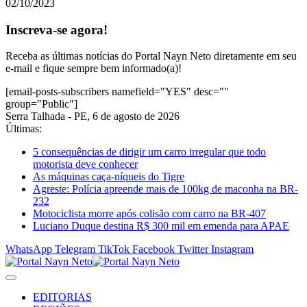
02/10/2023
Inscreva-se agora!
Receba as últimas notícias do Portal Nayn Neto diretamente em seu
e-mail e fique sempre bem informado(a)!
[email-posts-subscribers namefield="YES" desc=""
group="Public"]
Serra Talhada - PE, 6 de agosto de 2026
Últimas:
5 consequências de dirigir um carro irregular que todo
motorista deve conhecer
As máquinas caça-níqueis do Tigre
Agreste: Polícia apreende mais de 100kg de maconha na BR-
232
Motociclista morre após colisão com carro na BR-407
Luciano Duque destina R$ 300 mil em emenda para APAE
WhatsApp
Telegram
TikTok
Facebook
Twitter
Instagram
EDITORIAS