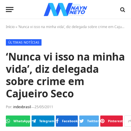
Início
»
‘Nunca vi isso na minha vida’, diz delegada sobre crime em Cajueiro Seco
ÚLTIMAS NOTÍCIAS
‘Nunca vi isso na minha
vida’, diz delegada
sobre crime em
Cajueiro Seco
Por:
indexbrasil
25/05/2011
WhatsApp
Telegram
Facebook
Twitter
Pinterest