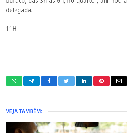
buraco, das 3h às 6h, no quarto”, afirmou a
delegada.
11H
WhatsApp
Telegram
Facebook
Twitter
LinkedIn
Pinterest
Email
VEJA TAMBÉM: