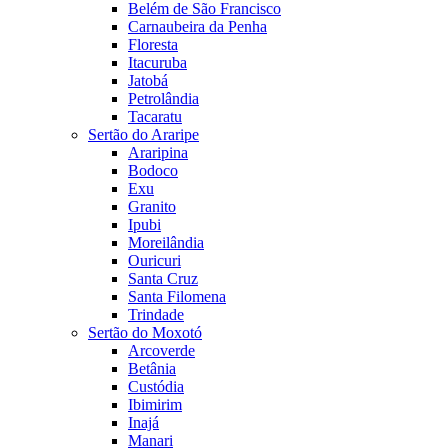
Belém de São Francisco
Carnaubeira da Penha
Floresta
Itacuruba
Jatobá
Petrolândia
Tacaratu
Sertão do Araripe
Araripina
Bodoco
Exu
Granito
Ipubi
Moreilândia
Ouricuri
Santa Cruz
Santa Filomena
Trindade
Sertão do Moxotó
Arcoverde
Betânia
Custódia
Ibimirim
Inajá
Manari