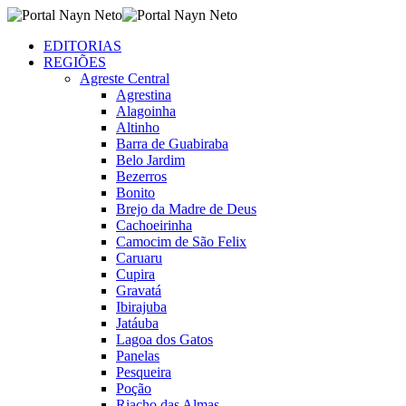
EDITORIAS
REGIÕES
Agreste Central
Agrestina
Alagoinha
Altinho
Barra de Guabiraba
Belo Jardim
Bezerros
Bonito
Brejo da Madre de Deus
Cachoeirinha
Camocim de São Felix
Caruaru
Cupira
Gravatá
Ibirajuba
Jatáuba
Lagoa dos Gatos
Panelas
Pesqueira
Poção
Riacho das Almas