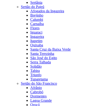
Sertânia
Sertão do Pajeú
Afogados da Ingazeira
Brejinho
Calumbi
Carnaíba
Flores
Iguaraci
Ingazeira
Itapetim
Quixaba
Santa Cruz da Baixa Verde
Santa Terezinha
São José do Egito
Serra Talhada
Solidão
Tabira
Triunfo
Tuparetama
Sertão do São Francisco
Afrânio
Cabrobó
Dormentes
Lagoa Grande
Orocó