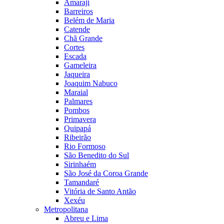
Amaraji
Barreiros
Belém de Maria
Catende
Chã Grande
Cortes
Escada
Gameleira
Jaqueira
Joaquim Nabuco
Maraial
Palmares
Pombos
Primavera
Quipapá
Ribeirão
Rio Formoso
São Benedito do Sul
Sirinhaém
São José da Coroa Grande
Tamandaré
Vitória de Santo Antão
Xexéu
Metropolitana
Abreu e Lima