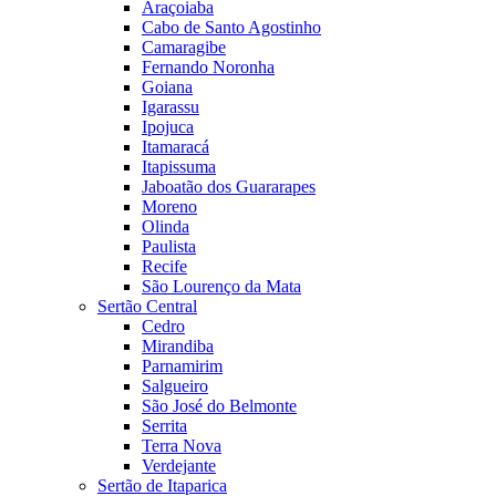
Araçoiaba
Cabo de Santo Agostinho
Camaragibe
Fernando Noronha
Goiana
Igarassu
Ipojuca
Itamaracá
Itapissuma
Jaboatão dos Guararapes
Moreno
Olinda
Paulista
Recife
São Lourenço da Mata
Sertão Central
Cedro
Mirandiba
Parnamirim
Salgueiro
São José do Belmonte
Serrita
Terra Nova
Verdejante
Sertão de Itaparica