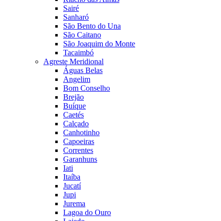
Sairé
Sanharó
São Bento do Una
São Caitano
São Joaquim do Monte
Tacaimbó
Agreste Meridional
Águas Belas
Angelim
Bom Conselho
Brejão
Buíque
Caetés
Calçado
Canhotinho
Capoeiras
Correntes
Garanhuns
Iati
Itaíba
Jucatí
Jupi
Jurema
Lagoa do Ouro