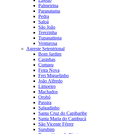
Lajedo
Palmeirina
Paranatama
Pedra
Saloá
São João
Terezinha
Tupanatinga
Venturosa
Agreste Setentrional
Bom Jardim
Casinhas
Cumaru
Feira Nova
Frei Miguelinho
João Alfredo
Limoeiro
Machados
Orobó
Passira
Salgadinho
Santa Cruz do Capibaribe
Santa Maria do Cambucá
São Vicente Férrer
Surubim