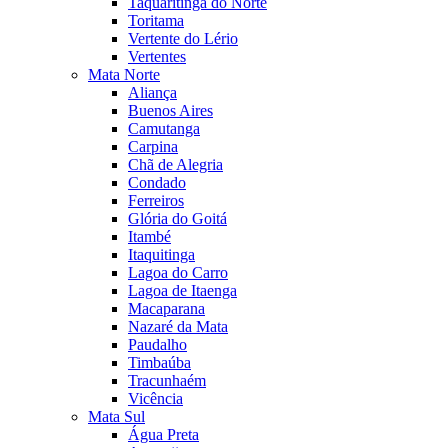
Taquaritinga do Norte
Toritama
Vertente do Lério
Vertentes
Mata Norte
Aliança
Buenos Aires
Camutanga
Carpina
Chã de Alegria
Condado
Ferreiros
Glória do Goitá
Itambé
Itaquitinga
Lagoa do Carro
Lagoa de Itaenga
Macaparana
Nazaré da Mata
Paudalho
Timbaúba
Tracunhaém
Vicência
Mata Sul
Água Preta