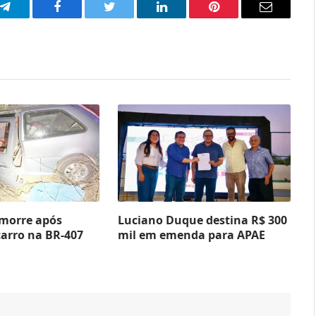
p
Telegram
Facebook
Twitter
LinkedIn
Pinterest
Email
 morre após
Luciano Duque destina R$ 300
carro na BR-407
mil em emenda para APAE