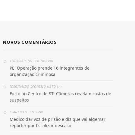
NOVOS COMENTÁRIOS
em
TUTORIAIS DO PEBINHA
PE: Operação prende 16 integrantes de
organização criminosa
em
IDEGINALDO DIONÍSIO NETO
Furto no Centro de ST: Câmeras revelam rostos de
suspeitos
em
FRANCISCO DINIZ
Médico dar voz de prisão e diz que vai algemar
repórter por fiscalizar descaso