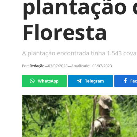
plantação
Floresta
A plantação encontrada tinha 1.543 cova
Por:
Redação
03/07/2023
Atualizado:
03/07/2023
WhatsApp
Telegram
Fa