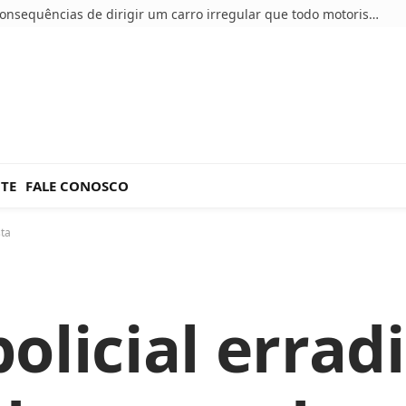
5 consequências de dirigir um carro irregular que todo motorista deve conhecer
NTE
FALE CONOSCO
sta
olicial errad