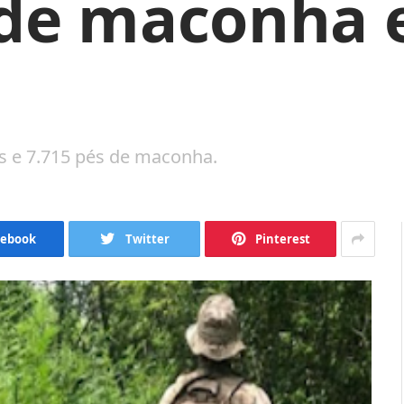
 de maconha
s e 7.715 pés de maconha.
cebook
Twitter
Pinterest