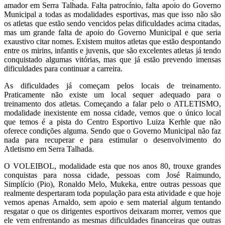
amador em Serra Talhada. Falta patrocínio, falta apoio do Governo
Municipal a todas as modalidades esportivas, mas que isso não são
os atletas que estão sendo vencidos pelas dificuldades acima citadas,
mas um grande falta de apoio do Governo Municipal e que seria
exaustivo citar nomes. Existem muitos atletas que estão despontando
entre os mirins, infantis e juvenis, que são excelentes atletas já tendo
conquistado algumas vitórias, mas que já estão prevendo imensas
dificuldades para continuar a carreira.
As dificuldades já começam pelos locais de treinamento.
Praticamente não existe um local sequer adequado para o
treinamento dos atletas. Começando a falar pelo o ATLETISMO,
modalidade inexistente em nossa cidade, vemos que o único local
que temos é a pista do Centro Esportivo Luiza Kerhle que não
oferece condições alguma. Sendo que o Governo Municipal não faz
nada para recuperar e para estimular o desenvolvimento do
Atletismo em Serra Talhada.
O VOLEIBOL, modalidade esta que nos anos 80, trouxe grandes
conquistas para nossa cidade, pessoas com José Raimundo,
Simplício (Pio), Ronaldo Melo, Mukeka, entre outras pessoas que
realmente despertaram toda população para esta atividade e que hoje
vemos apenas Arnaldo, sem apoio e sem material algum tentando
resgatar o que os dirigentes esportivos deixaram morrer, vemos que
ele vem enfrentando as mesmas dificuldades financeiras que outras