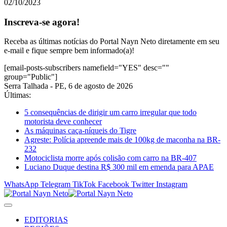
02/10/2023
Inscreva-se agora!
Receba as últimas notícias do Portal Nayn Neto diretamente em seu
e-mail e fique sempre bem informado(a)!
[email-posts-subscribers namefield="YES" desc=""
group="Public"]
Serra Talhada - PE, 6 de agosto de 2026
Últimas:
5 consequências de dirigir um carro irregular que todo
motorista deve conhecer
As máquinas caça-níqueis do Tigre
Agreste: Polícia apreende mais de 100kg de maconha na BR-
232
Motociclista morre após colisão com carro na BR-407
Luciano Duque destina R$ 300 mil em emenda para APAE
WhatsApp
Telegram
TikTok
Facebook
Twitter
Instagram
EDITORIAS