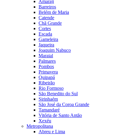
Amaraji
Barreiros
Belém de Maria
Catende
Chã Grande
Cortes
Escada
Gameleira
Jaqueira
Joaquim Nabuco
Maraial
Palmares
Pombos
Primavera
Quipapá
Ribeirão
Rio Formoso
São Benedito do Sul
Sirinhaém
São José da Coroa Grande
Tamandaré
Vitória de Santo Antão
Xexéu
Metropolitana
Abreu e Lima