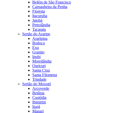
Belém de São Francisco
Carnaubeira da Penha
Floresta
Itacuruba
Jatobá
Petrolândia
Tacaratu
Sertão do Araripe
Araripina
Bodoco
Exu
Granito
Ipubi
Moreilândia
Ouricuri
Santa Cruz
Santa Filomena
Trindade
Sertão do Moxotó
Arcoverde
Betânia
Custódia
Ibimirim
Inajá
Manari