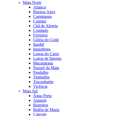
Mata Norte
Aliança
Buenos Aires
Camutanga
Carpina
Chã de Alegria
Condado
Ferreiros
Glória do Goitá
Itambé
Itaquitinga
Lagoa do Carro
Lagoa de Itaenga
Macaparana
Nazaré da Mata
Paudalho
Timbaúba
Tracunhaém
Vicência
Mata Sul
Água Preta
Amaraji
Barreiros
Belém de Maria
Catende