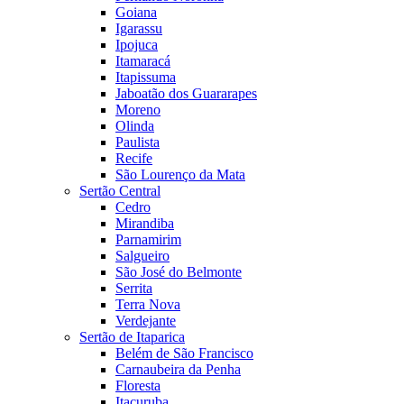
Goiana
Igarassu
Ipojuca
Itamaracá
Itapissuma
Jaboatão dos Guararapes
Moreno
Olinda
Paulista
Recife
São Lourenço da Mata
Sertão Central
Cedro
Mirandiba
Parnamirim
Salgueiro
São José do Belmonte
Serrita
Terra Nova
Verdejante
Sertão de Itaparica
Belém de São Francisco
Carnaubeira da Penha
Floresta
Itacuruba