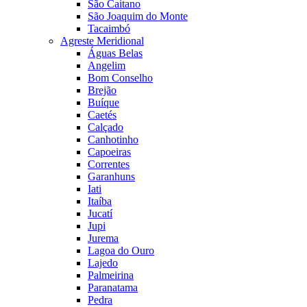
São Caitano
São Joaquim do Monte
Tacaimbó
Agreste Meridional
Águas Belas
Angelim
Bom Conselho
Brejão
Buíque
Caetés
Calçado
Canhotinho
Capoeiras
Correntes
Garanhuns
Iati
Itaíba
Jucatí
Jupi
Jurema
Lagoa do Ouro
Lajedo
Palmeirina
Paranatama
Pedra