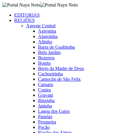
EDITORIAS
REGIÕES
Agreste Central
Agrestina
Alagoinha
Altinho
Barra de Guabiraba
Belo Jardim
Bezerros
Bonito
Brejo da Madre de Deus
Cachoeirinha
Camocim de São Felix
Caruaru
Cupira
Gravatá
Ibirajuba
Jatáuba
Lagoa dos Gatos
Panelas
Pesqueira
Poção
Riacho das Almas