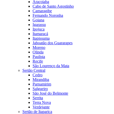
Araçoiaba
Cabo de Santo Agostinho
Camaragibe
Fernando Noronha
Goiana
Igarassu
Ipojuca
Itamaracá
Itapissuma
Jaboatão dos Guararapes
Moreno
Olinda
Paulista
Recife
São Lourenço da Mata
Sertão Central
Cedro
Mirandiba
Parnamirim
Salgueiro
São José do Belmonte
Serrita
Terra Nova
Verdejante
Sertão de Itaparica