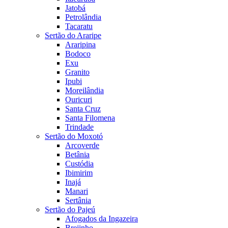
Jatobá
Petrolândia
Tacaratu
Sertão do Araripe
Araripina
Bodoco
Exu
Granito
Ipubi
Moreilândia
Ouricuri
Santa Cruz
Santa Filomena
Trindade
Sertão do Moxotó
Arcoverde
Betânia
Custódia
Ibimirim
Inajá
Manari
Sertânia
Sertão do Pajeú
Afogados da Ingazeira
Brejinho