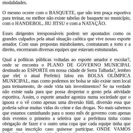
modalidades.
O mesmo ocorre com o BASQUETE, que não tem praça esportiva
para treinar, ou melhor não existe tabelas de basquete no município,
com o HANDEBOL, JIU JITSU e com a NATAÇÃO.
Esses dirigentes irresponsáveis podem ser apontados como os
grandes culpados pela atual situação caótica que vive nosso esporte
amador. Com suas propostas mirabolantes, contrataram a torto e a
direito, encerraram diversas equipes que estavam estruturadas.
Qual a políticas públicas voltadas ao esporte amador e escolar?,
onde se encontra o PLANO DE GOVERNO MUNICIPAL
destinado ao ESPORTE em nossa cidade de Serra Talhada?, lembro
que ele( o atual Prefeito) falou em BOLSA OLÍMPICA
MUNICIPAL, mas como podemos ter bolsa se não existe nem local
para treinamento, de onde viria tais investimentos? Se na verdade
não existe nada para que possa despertar o gosto pela atividade
esportiva. Assim, o esporte amador agoniza numa sociedade que o
ignora e o vê como apenas uma diversão fútil, diversão essa que
poderia salvar muitas vidas do crime e das drogas. No mais sabemos
que estamos caminhando para o nono mês de governo com apenas
dois eventos o primeiro a seletiva que a prefeitura tinha como
obrigação de fazer e o outro uma copa que cada equipe tinha que
pagar sua inscrição caso quisesse participar. ONDE VAMOS