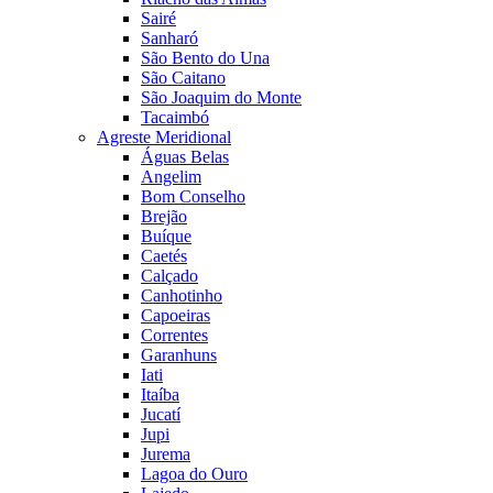
Sairé
Sanharó
São Bento do Una
São Caitano
São Joaquim do Monte
Tacaimbó
Agreste Meridional
Águas Belas
Angelim
Bom Conselho
Brejão
Buíque
Caetés
Calçado
Canhotinho
Capoeiras
Correntes
Garanhuns
Iati
Itaíba
Jucatí
Jupi
Jurema
Lagoa do Ouro