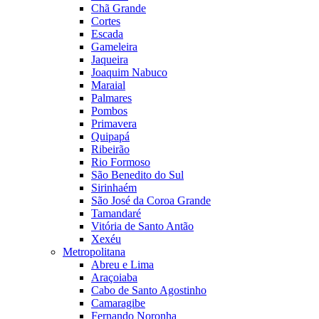
Chã Grande
Cortes
Escada
Gameleira
Jaqueira
Joaquim Nabuco
Maraial
Palmares
Pombos
Primavera
Quipapá
Ribeirão
Rio Formoso
São Benedito do Sul
Sirinhaém
São José da Coroa Grande
Tamandaré
Vitória de Santo Antão
Xexéu
Metropolitana
Abreu e Lima
Araçoiaba
Cabo de Santo Agostinho
Camaragibe
Fernando Noronha