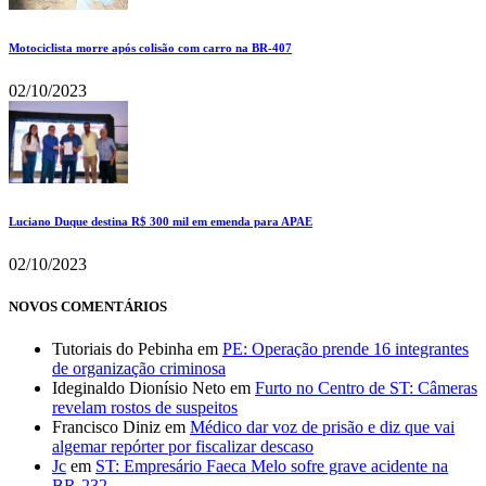
Motociclista morre após colisão com carro na BR-407
02/10/2023
Luciano Duque destina R$ 300 mil em emenda para APAE
02/10/2023
NOVOS COMENTÁRIOS
Tutoriais do Pebinha
em
PE: Operação prende 16 integrantes
de organização criminosa
Ideginaldo Dionísio Neto
em
Furto no Centro de ST: Câmeras
revelam rostos de suspeitos
Francisco Diniz
em
Médico dar voz de prisão e diz que vai
algemar repórter por fiscalizar descaso
Jc
em
ST: Empresário Faeca Melo sofre grave acidente na
BR-232