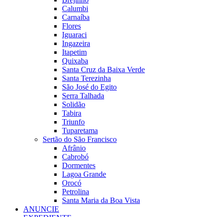
Calumbi
Carnaíba
Flores
Iguaraci
Ingazeira
Itapetim
Quixaba
Santa Cruz da Baixa Verde
Santa Terezinha
São José do Egito
Serra Talhada
Solidão
Tabira
Triunfo
Tuparetama
Sertão do São Francisco
Afrânio
Cabrobó
Dormentes
Lagoa Grande
Orocó
Petrolina
Santa Maria da Boa Vista
ANUNCIE