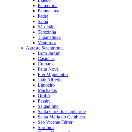
Lajedo
Palmeirina
Paranatama
Pedra
Saloá
São João
Terezinha
Tupanatinga
Venturosa
Agreste Setentrional
Bom Jardim
Casinhas
Cumaru
Feira Nova
Frei Miguelinho
João Alfredo
Limoeiro
Machados
Orobó
Passira
Salgadinho
Santa Cruz do Capibaribe
Santa Maria do Cambucá
São Vicente Férrer
Surubim