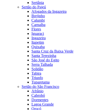
Sertânia
Sertão do Pajeú
Afogados da Ingazeira
Brejinho
Calumbi
Carnaíba
Flores
Iguaraci
Ingazeira
Itapetim
Quixaba
Santa Cruz da Baixa Verde
Santa Terezinha
São José do Egito
Serra Talhada
Solidão
Tabira
Triunfo
Tuparetama
Sertão do São Francisco
Afrânio
Cabrobó
Dormentes
Lagoa Grande
Orocó