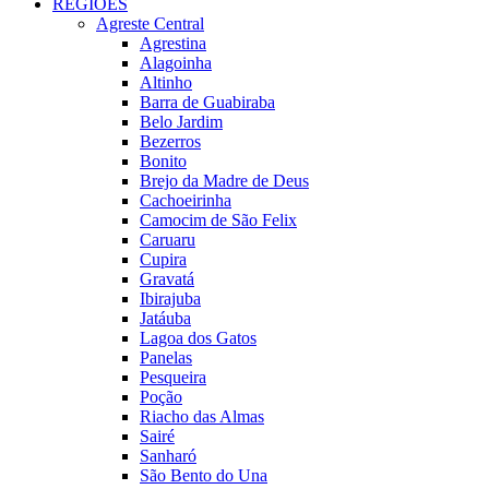
REGIÕES
Agreste Central
Agrestina
Alagoinha
Altinho
Barra de Guabiraba
Belo Jardim
Bezerros
Bonito
Brejo da Madre de Deus
Cachoeirinha
Camocim de São Felix
Caruaru
Cupira
Gravatá
Ibirajuba
Jatáuba
Lagoa dos Gatos
Panelas
Pesqueira
Poção
Riacho das Almas
Sairé
Sanharó
São Bento do Una