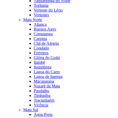
Taquaritinga do Norte
Toritama
Vertente do Lério
Vertentes
Mata Norte
Aliança
Buenos Aires
Camutanga
Carpina
Chã de Alegria
Condado
Ferreiros
Glória do Goitá
Itambé
Itaquitinga
Lagoa do Carro
Lagoa de Itaenga
Macaparana
Nazaré da Mata
Paudalho
Timbaúba
Tracunhaém
Vicência
Mata Sul
Água Preta