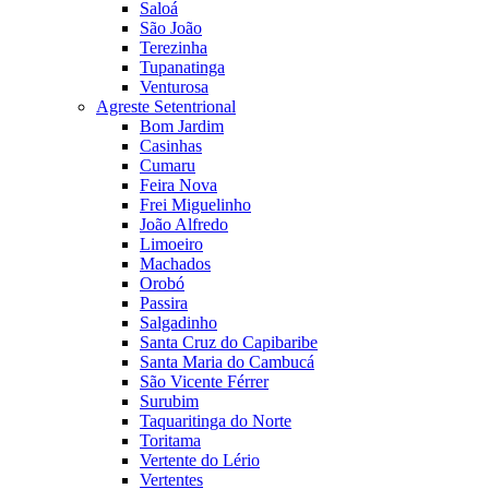
Saloá
São João
Terezinha
Tupanatinga
Venturosa
Agreste Setentrional
Bom Jardim
Casinhas
Cumaru
Feira Nova
Frei Miguelinho
João Alfredo
Limoeiro
Machados
Orobó
Passira
Salgadinho
Santa Cruz do Capibaribe
Santa Maria do Cambucá
São Vicente Férrer
Surubim
Taquaritinga do Norte
Toritama
Vertente do Lério
Vertentes