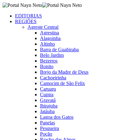
EDITORIAS
REGIÕES
Agreste Central
Agrestina
Alagoinha
Altinho
Barra de Guabiraba
Belo Jardim
Bezerros
Bonito
Brejo da Madre de Deus
Cachoeirinha
Camocim de São Felix
Caruaru
Cupira
Gravatá
Ibirajuba
Jatáuba
Lagoa dos Gatos
Panelas
Pesqueira
Poção
Riacho das Almas