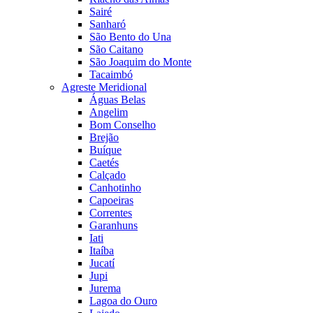
Sairé
Sanharó
São Bento do Una
São Caitano
São Joaquim do Monte
Tacaimbó
Agreste Meridional
Águas Belas
Angelim
Bom Conselho
Brejão
Buíque
Caetés
Calçado
Canhotinho
Capoeiras
Correntes
Garanhuns
Iati
Itaíba
Jucatí
Jupi
Jurema
Lagoa do Ouro