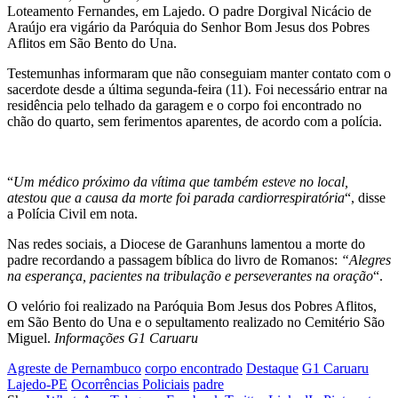
Loteamento Fernandes, em Lajedo. O padre Dorgival Nicácio de
Araújo era vigário da Paróquia do Senhor Bom Jesus dos Pobres
Aflitos em São Bento do Una.
Testemunhas informaram que não conseguiam manter contato com o
sacerdote desde a última segunda-feira (11). Foi necessário entrar na
residência pelo telhado da garagem e o corpo foi encontrado no
chão do quarto, sem ferimentos aparentes, de acordo com a polícia.
“
Um médico próximo da vítima que também esteve no local,
atestou que a causa da morte foi parada cardiorrespiratória
“, disse
a Polícia Civil em nota.
Nas redes sociais, a Diocese de Garanhuns lamentou a morte do
padre recordando a passagem bíblica do livro de Romanos:
“Alegres
na esperança, pacientes na tribulação e perseverantes na oração
“.
O velório foi realizado na Paróquia Bom Jesus dos Pobres Aflitos,
em São Bento do Una e o sepultamento realizado no Cemitério São
Miguel.
Informações G1 Caruaru
Agreste de Pernambuco
corpo encontrado
Destaque
G1 Caruaru
Lajedo-PE
Ocorrências Policiais
padre