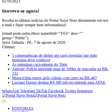
02/10/2023
Inscreva-se agora!
Receba as últimas notícias do Portal Nayn Neto diretamente em seu
e-mail e fique sempre bem informado(a)!
[email-posts-subscribers namefield="YES" desc=""
group="Public"]
Serra Talhada - PE, 7 de agosto de 2026
Últimas:
5 consequências de dirigir um carro irregular que todo
motorista deve conhecer
As máquinas caça-níqueis do Tigre
Agreste: Polícia apreende mais de 100kg de maconha na BR-
232
Motociclista morre após colisão com carro na BR-407
Luciano Duque destina R$ 300 mil em emenda para APAE
WhatsApp
Telegram
TikTok
Facebook
Twitter
Instagram
EDITORIAS