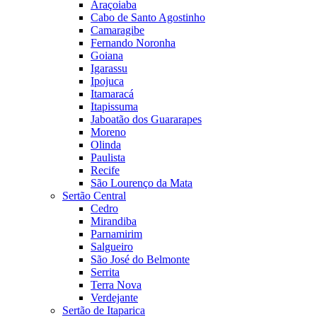
Araçoiaba
Cabo de Santo Agostinho
Camaragibe
Fernando Noronha
Goiana
Igarassu
Ipojuca
Itamaracá
Itapissuma
Jaboatão dos Guararapes
Moreno
Olinda
Paulista
Recife
São Lourenço da Mata
Sertão Central
Cedro
Mirandiba
Parnamirim
Salgueiro
São José do Belmonte
Serrita
Terra Nova
Verdejante
Sertão de Itaparica