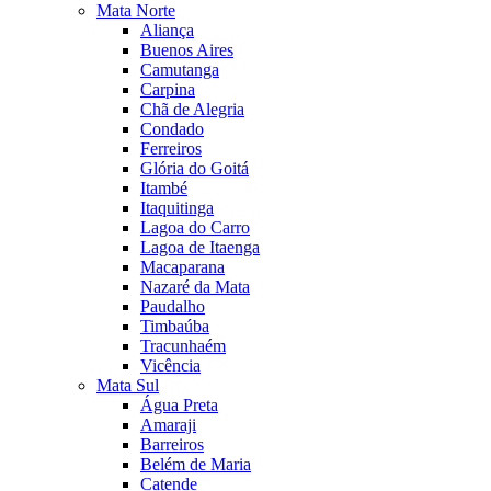
Mata Norte
Aliança
Buenos Aires
Camutanga
Carpina
Chã de Alegria
Condado
Ferreiros
Glória do Goitá
Itambé
Itaquitinga
Lagoa do Carro
Lagoa de Itaenga
Macaparana
Nazaré da Mata
Paudalho
Timbaúba
Tracunhaém
Vicência
Mata Sul
Água Preta
Amaraji
Barreiros
Belém de Maria
Catende