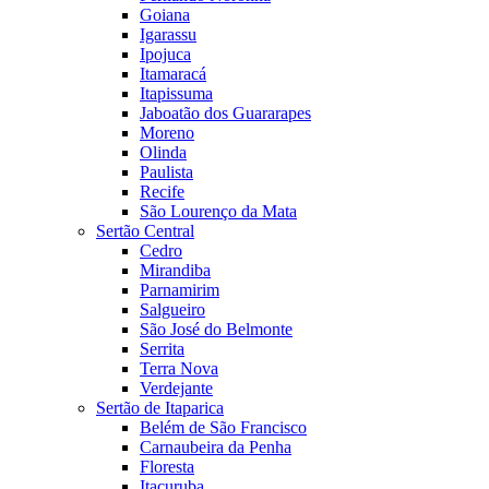
Goiana
Igarassu
Ipojuca
Itamaracá
Itapissuma
Jaboatão dos Guararapes
Moreno
Olinda
Paulista
Recife
São Lourenço da Mata
Sertão Central
Cedro
Mirandiba
Parnamirim
Salgueiro
São José do Belmonte
Serrita
Terra Nova
Verdejante
Sertão de Itaparica
Belém de São Francisco
Carnaubeira da Penha
Floresta
Itacuruba