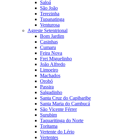
Saloá
São João
Terezinha
Tupanatinga
Venturosa
Agreste Setentrional
Bom Jardim
Casinhas
Cumaru
Feira Nova
Frei Miguelinho
João Alfredo
Limoeiro
Machados
Orobó
Passira
Salgadinho
Santa Cruz do Capibaribe
Santa Maria do Cambucá
São Vicente Férrer
Surubim
Taquaritinga do Norte
Toritama
Vertente do Lério
Vertentes