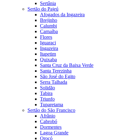
Sertânia
Sertão do Pajeú
Afogados da Ingazeira
Brejinho
Calumbi
Carnaíba
Flores
Iguaraci
Ingazeira
Itapetim
Quixaba
Santa Cruz da Baixa Verde
Santa Terezinha
São José do Egito
Serra Talhada
Solidão
Tabira
Triunfo
Tuparetama
Sertão do São Francisco
Afrânio
Cabrobó
Dormentes
Lagoa Grande
Orocó