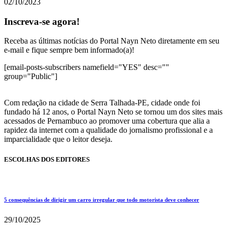
02/10/2023
Inscreva-se agora!
Receba as últimas notícias do Portal Nayn Neto diretamente em seu
e-mail e fique sempre bem informado(a)!
[email-posts-subscribers namefield="YES" desc=""
group="Public"]
Com redação na cidade de Serra Talhada-PE, cidade onde foi
fundado há 12 anos, o Portal Nayn Neto se tornou um dos sites mais
acessados de Pernambuco ao promover uma cobertura que alia a
rapidez da internet com a qualidade do jornalismo profissional e a
imparcialidade que o leitor deseja.
ESCOLHAS DOS EDITORES
5 consequências de dirigir um carro irregular que todo motorista deve conhecer
29/10/2025