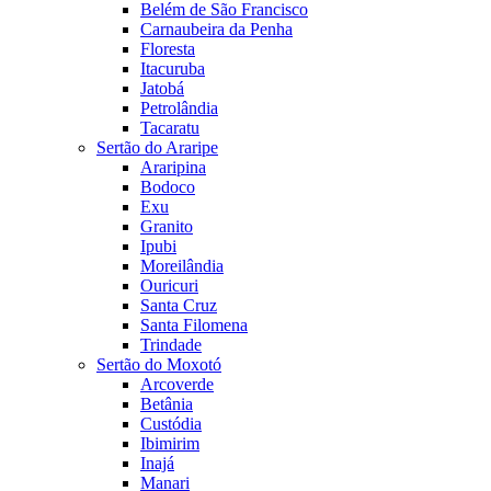
Belém de São Francisco
Carnaubeira da Penha
Floresta
Itacuruba
Jatobá
Petrolândia
Tacaratu
Sertão do Araripe
Araripina
Bodoco
Exu
Granito
Ipubi
Moreilândia
Ouricuri
Santa Cruz
Santa Filomena
Trindade
Sertão do Moxotó
Arcoverde
Betânia
Custódia
Ibimirim
Inajá
Manari