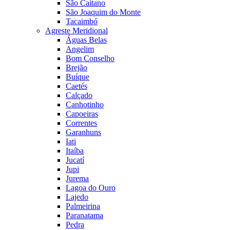
São Caitano
São Joaquim do Monte
Tacaimbó
Agreste Meridional
Águas Belas
Angelim
Bom Conselho
Brejão
Buíque
Caetés
Calçado
Canhotinho
Capoeiras
Correntes
Garanhuns
Iati
Itaíba
Jucatí
Jupi
Jurema
Lagoa do Ouro
Lajedo
Palmeirina
Paranatama
Pedra