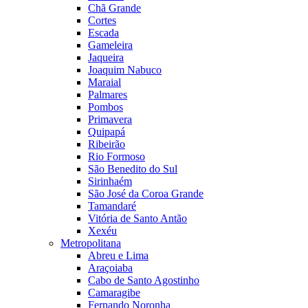
Chã Grande
Cortes
Escada
Gameleira
Jaqueira
Joaquim Nabuco
Maraial
Palmares
Pombos
Primavera
Quipapá
Ribeirão
Rio Formoso
São Benedito do Sul
Sirinhaém
São José da Coroa Grande
Tamandaré
Vitória de Santo Antão
Xexéu
Metropolitana
Abreu e Lima
Araçoiaba
Cabo de Santo Agostinho
Camaragibe
Fernando Noronha