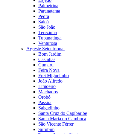
Lajedo
Palmeirina
Paranatama
Pedra
Saloá
São João
Terezinha
Tupanatinga
Venturosa
Agreste Setentrional
Bom Jardim
Casinhas
Cumaru
Feira Nova
Frei Miguelinho
João Alfredo
Limoeiro
Machados
Orobó
Passira
Salgadinho
Santa Cruz do Capibaribe
Santa Maria do Cambucá
São Vicente Férrer
Surubim