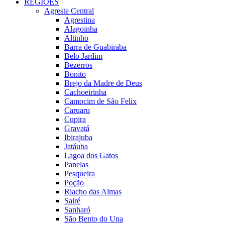
REGIÕES
Agreste Central
Agrestina
Alagoinha
Altinho
Barra de Guabiraba
Belo Jardim
Bezerros
Bonito
Brejo da Madre de Deus
Cachoeirinha
Camocim de São Felix
Caruaru
Cupira
Gravatá
Ibirajuba
Jatáuba
Lagoa dos Gatos
Panelas
Pesqueira
Poção
Riacho das Almas
Sairé
Sanharó
São Bento do Una