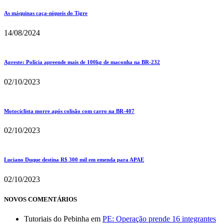
As máquinas caça-níqueis do Tigre
14/08/2024
Agreste: Polícia apreende mais de 100kg de maconha na BR-232
02/10/2023
Motociclista morre após colisão com carro na BR-407
02/10/2023
Luciano Duque destina R$ 300 mil em emenda para APAE
02/10/2023
NOVOS COMENTÁRIOS
Tutoriais do Pebinha
em
PE: Operação prende 16 integrantes