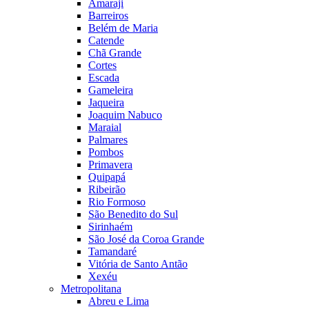
Amaraji
Barreiros
Belém de Maria
Catende
Chã Grande
Cortes
Escada
Gameleira
Jaqueira
Joaquim Nabuco
Maraial
Palmares
Pombos
Primavera
Quipapá
Ribeirão
Rio Formoso
São Benedito do Sul
Sirinhaém
São José da Coroa Grande
Tamandaré
Vitória de Santo Antão
Xexéu
Metropolitana
Abreu e Lima