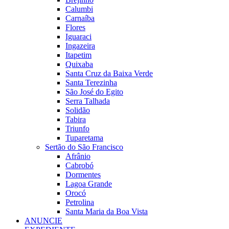
Calumbi
Carnaíba
Flores
Iguaraci
Ingazeira
Itapetim
Quixaba
Santa Cruz da Baixa Verde
Santa Terezinha
São José do Egito
Serra Talhada
Solidão
Tabira
Triunfo
Tuparetama
Sertão do São Francisco
Afrânio
Cabrobó
Dormentes
Lagoa Grande
Orocó
Petrolina
Santa Maria da Boa Vista
ANUNCIE