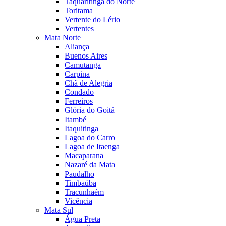
Taquaritinga do Norte
Toritama
Vertente do Lério
Vertentes
Mata Norte
Aliança
Buenos Aires
Camutanga
Carpina
Chã de Alegria
Condado
Ferreiros
Glória do Goitá
Itambé
Itaquitinga
Lagoa do Carro
Lagoa de Itaenga
Macaparana
Nazaré da Mata
Paudalho
Timbaúba
Tracunhaém
Vicência
Mata Sul
Água Preta