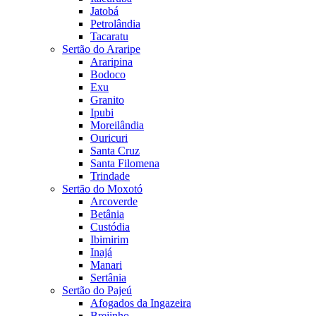
Jatobá
Petrolândia
Tacaratu
Sertão do Araripe
Araripina
Bodoco
Exu
Granito
Ipubi
Moreilândia
Ouricuri
Santa Cruz
Santa Filomena
Trindade
Sertão do Moxotó
Arcoverde
Betânia
Custódia
Ibimirim
Inajá
Manari
Sertânia
Sertão do Pajeú
Afogados da Ingazeira
Brejinho