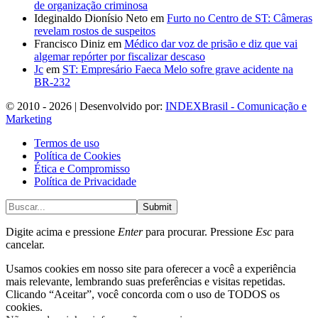
de organização criminosa
Ideginaldo Dionísio Neto
em
Furto no Centro de ST: Câmeras
revelam rostos de suspeitos
Francisco Diniz
em
Médico dar voz de prisão e diz que vai
algemar repórter por fiscalizar descaso
Jc
em
ST: Empresário Faeca Melo sofre grave acidente na
BR-232
© 2010 - 2026 | Desenvolvido por:
INDEXBrasil - Comunicação e
Marketing
Termos de uso
Política de Cookies
Ética e Compromisso
Política de Privacidade
Submit
Digite acima e pressione
Enter
para procurar. Pressione
Esc
para
cancelar.
Usamos cookies em nosso site para oferecer a você a experiência
mais relevante, lembrando suas preferências e visitas repetidas.
Clicando “Aceitar”, você concorda com o uso de TODOS os
cookies.