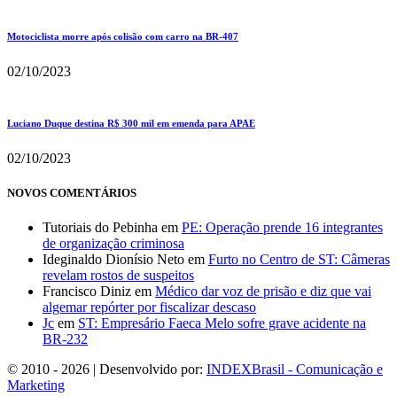
Motociclista morre após colisão com carro na BR-407
02/10/2023
Luciano Duque destina R$ 300 mil em emenda para APAE
02/10/2023
NOVOS COMENTÁRIOS
Tutoriais do Pebinha
em
PE: Operação prende 16 integrantes
de organização criminosa
Ideginaldo Dionísio Neto
em
Furto no Centro de ST: Câmeras
revelam rostos de suspeitos
Francisco Diniz
em
Médico dar voz de prisão e diz que vai
algemar repórter por fiscalizar descaso
Jc
em
ST: Empresário Faeca Melo sofre grave acidente na
BR-232
© 2010 - 2026 | Desenvolvido por:
INDEXBrasil - Comunicação e
Marketing