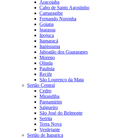
Araçoiaba
Cabo de Santo Agostinho
Camaragibe
Fernando Noronha
Goiana
Igarassu
Ipojuca
Itamaracá
Itapissuma
Jaboatão dos Guararapes
Moreno
Olinda
Paulista
Recife
São Lourenço da Mata
Sertão Central
Cedro
Mirandiba
Parnamirim
Salgueiro
São José do Belmonte
Serrita
Terra Nova
Verdejante
Sertão de Itaparica