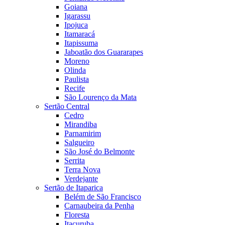
Goiana
Igarassu
Ipojuca
Itamaracá
Itapissuma
Jaboatão dos Guararapes
Moreno
Olinda
Paulista
Recife
São Lourenço da Mata
Sertão Central
Cedro
Mirandiba
Parnamirim
Salgueiro
São José do Belmonte
Serrita
Terra Nova
Verdejante
Sertão de Itaparica
Belém de São Francisco
Carnaubeira da Penha
Floresta
Itacuruba