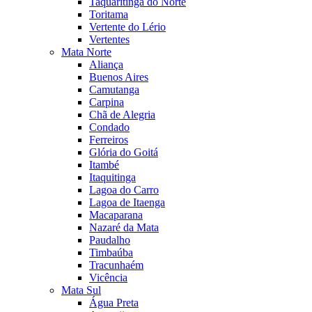
Taquaritinga do Norte
Toritama
Vertente do Lério
Vertentes
Mata Norte
Aliança
Buenos Aires
Camutanga
Carpina
Chã de Alegria
Condado
Ferreiros
Glória do Goitá
Itambé
Itaquitinga
Lagoa do Carro
Lagoa de Itaenga
Macaparana
Nazaré da Mata
Paudalho
Timbaúba
Tracunhaém
Vicência
Mata Sul
Água Preta