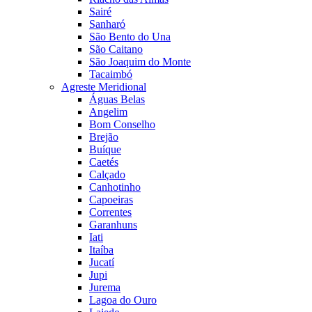
Sairé
Sanharó
São Bento do Una
São Caitano
São Joaquim do Monte
Tacaimbó
Agreste Meridional
Águas Belas
Angelim
Bom Conselho
Brejão
Buíque
Caetés
Calçado
Canhotinho
Capoeiras
Correntes
Garanhuns
Iati
Itaíba
Jucatí
Jupi
Jurema
Lagoa do Ouro