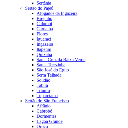
Sertânia
Sertão do Pajeú
Afogados da Ingazeira
Brejinho
Calumbi
Carnaíba
Flores
Iguaraci
Ingazeira
Itapetim
Quixaba
Santa Cruz da Baixa Verde
Santa Terezinha
São José do Egito
Serra Talhada
Solidão
Tabira
Triunfo
Tuparetama
Sertão do São Francisco
Afrânio
Cabrobó
Dormentes
Lagoa Grande
Orocó