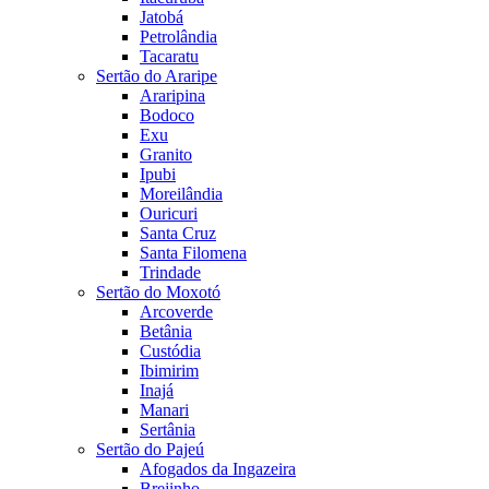
Jatobá
Petrolândia
Tacaratu
Sertão do Araripe
Araripina
Bodoco
Exu
Granito
Ipubi
Moreilândia
Ouricuri
Santa Cruz
Santa Filomena
Trindade
Sertão do Moxotó
Arcoverde
Betânia
Custódia
Ibimirim
Inajá
Manari
Sertânia
Sertão do Pajeú
Afogados da Ingazeira
Brejinho