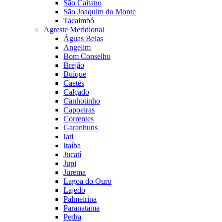
São Caitano
São Joaquim do Monte
Tacaimbó
Agreste Meridional
Águas Belas
Angelim
Bom Conselho
Brejão
Buíque
Caetés
Calçado
Canhotinho
Capoeiras
Correntes
Garanhuns
Iati
Itaíba
Jucatí
Jupi
Jurema
Lagoa do Ouro
Lajedo
Palmeirina
Paranatama
Pedra