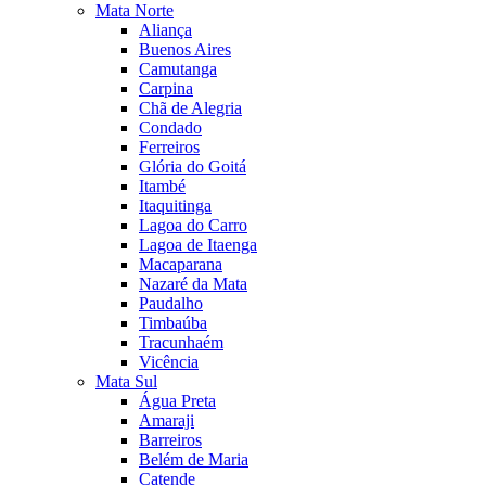
Mata Norte
Aliança
Buenos Aires
Camutanga
Carpina
Chã de Alegria
Condado
Ferreiros
Glória do Goitá
Itambé
Itaquitinga
Lagoa do Carro
Lagoa de Itaenga
Macaparana
Nazaré da Mata
Paudalho
Timbaúba
Tracunhaém
Vicência
Mata Sul
Água Preta
Amaraji
Barreiros
Belém de Maria
Catende