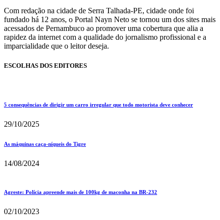
Com redação na cidade de Serra Talhada-PE, cidade onde foi
fundado há 12 anos, o Portal Nayn Neto se tornou um dos sites mais
acessados de Pernambuco ao promover uma cobertura que alia a
rapidez da internet com a qualidade do jornalismo profissional e a
imparcialidade que o leitor deseja.
ESCOLHAS DOS EDITORES
5 consequências de dirigir um carro irregular que todo motorista deve conhecer
29/10/2025
As máquinas caça-níqueis do Tigre
14/08/2024
Agreste: Polícia apreende mais de 100kg de maconha na BR-232
02/10/2023