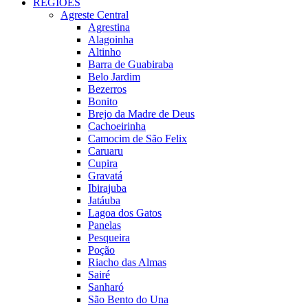
REGIÕES
Agreste Central
Agrestina
Alagoinha
Altinho
Barra de Guabiraba
Belo Jardim
Bezerros
Bonito
Brejo da Madre de Deus
Cachoeirinha
Camocim de São Felix
Caruaru
Cupira
Gravatá
Ibirajuba
Jatáuba
Lagoa dos Gatos
Panelas
Pesqueira
Poção
Riacho das Almas
Sairé
Sanharó
São Bento do Una