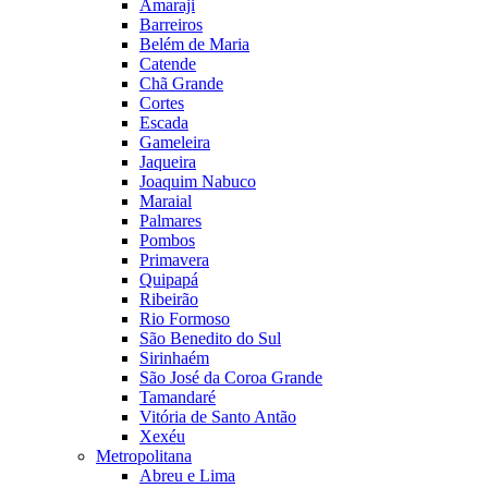
Amaraji
Barreiros
Belém de Maria
Catende
Chã Grande
Cortes
Escada
Gameleira
Jaqueira
Joaquim Nabuco
Maraial
Palmares
Pombos
Primavera
Quipapá
Ribeirão
Rio Formoso
São Benedito do Sul
Sirinhaém
São José da Coroa Grande
Tamandaré
Vitória de Santo Antão
Xexéu
Metropolitana
Abreu e Lima