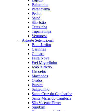
Lajedo
Palmeirina
Paranatama
Pedra
Saloá
São João
Terezinha
Tupanatinga
Venturosa
Agreste Setentrional
Bom Jardim
Casinhas
Cumaru
Feira Nova
Frei Miguelinho
João Alfredo
Limoeiro
Machados
Orobó
Passira
Salgadinho
Santa Cruz do Capibaribe
Santa Maria do Cambucá
São Vicente Férrer
Surubim