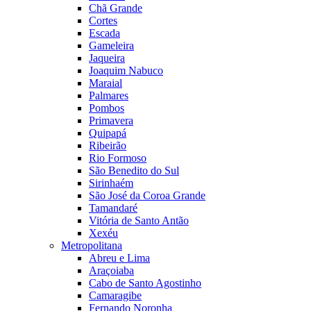
Chã Grande
Cortes
Escada
Gameleira
Jaqueira
Joaquim Nabuco
Maraial
Palmares
Pombos
Primavera
Quipapá
Ribeirão
Rio Formoso
São Benedito do Sul
Sirinhaém
São José da Coroa Grande
Tamandaré
Vitória de Santo Antão
Xexéu
Metropolitana
Abreu e Lima
Araçoiaba
Cabo de Santo Agostinho
Camaragibe
Fernando Noronha