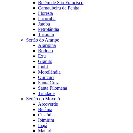
Belém de São Francisco
Carnaubeira da Penha
Floresta
Itacuruba
Jatobá
Petrolândia
Tacaratu
Sertão do Araripe
Araripina
Bodoco
Exu
Granito
Ipubi
Moreilândia
Ouricuri
Santa Cruz
Santa Filomena
Trindade
Sertão do Moxotó
Arcoverde
Betânia
Custódia
Ibimirim
Inajá
Manari