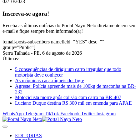
02/10/2023
Inscreva-se agora!
Receba as últimas notícias do Portal Nayn Neto diretamente em seu
e-mail e fique sempre bem informado(a)!
[email-posts-subscribers namefield="YES" desc=""
group="Public"]
Serra Talhada - PE, 6 de agosto de 2026
Últimas:
5 consequências de dirigir um carro irregular que todo
motorista deve conhecer
As máquinas caça-níqueis do Tigre
Agreste: Polícia apreende mais de 100kg de maconha na BR-
232
Motociclista morre após colisão com carro na BR-407
Luciano Duque destina R$ 300 mil em emenda para APAE
WhatsApp
Telegram
TikTok
Facebook
Twitter
Instagram
EDITORIAS