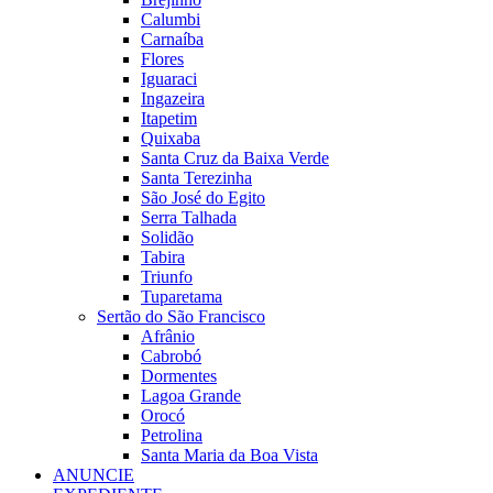
Calumbi
Carnaíba
Flores
Iguaraci
Ingazeira
Itapetim
Quixaba
Santa Cruz da Baixa Verde
Santa Terezinha
São José do Egito
Serra Talhada
Solidão
Tabira
Triunfo
Tuparetama
Sertão do São Francisco
Afrânio
Cabrobó
Dormentes
Lagoa Grande
Orocó
Petrolina
Santa Maria da Boa Vista
ANUNCIE