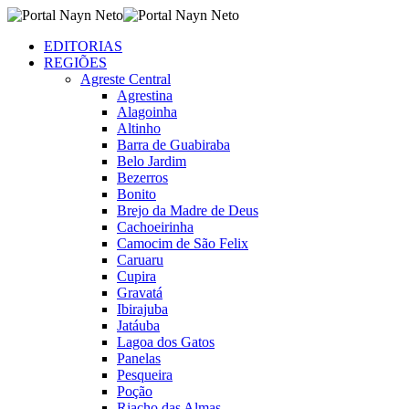
EDITORIAS
REGIÕES
Agreste Central
Agrestina
Alagoinha
Altinho
Barra de Guabiraba
Belo Jardim
Bezerros
Bonito
Brejo da Madre de Deus
Cachoeirinha
Camocim de São Felix
Caruaru
Cupira
Gravatá
Ibirajuba
Jatáuba
Lagoa dos Gatos
Panelas
Pesqueira
Poção
Riacho das Almas