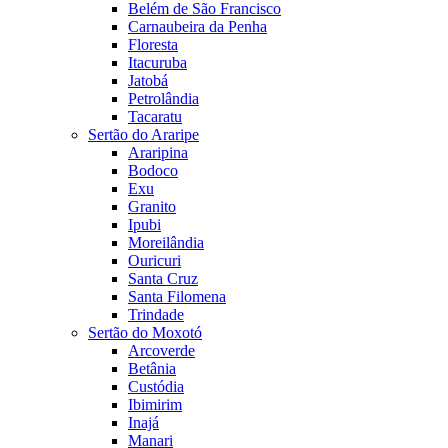
Belém de São Francisco
Carnaubeira da Penha
Floresta
Itacuruba
Jatobá
Petrolândia
Tacaratu
Sertão do Araripe
Araripina
Bodoco
Exu
Granito
Ipubi
Moreilândia
Ouricuri
Santa Cruz
Santa Filomena
Trindade
Sertão do Moxotó
Arcoverde
Betânia
Custódia
Ibimirim
Inajá
Manari