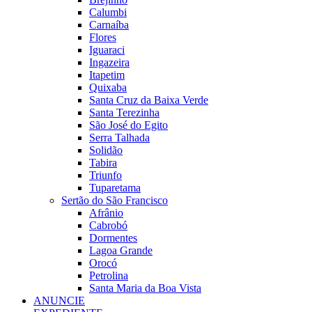
Calumbi
Carnaíba
Flores
Iguaraci
Ingazeira
Itapetim
Quixaba
Santa Cruz da Baixa Verde
Santa Terezinha
São José do Egito
Serra Talhada
Solidão
Tabira
Triunfo
Tuparetama
Sertão do São Francisco
Afrânio
Cabrobó
Dormentes
Lagoa Grande
Orocó
Petrolina
Santa Maria da Boa Vista
ANUNCIE