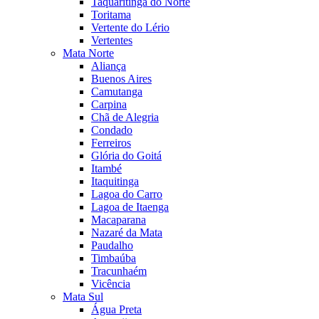
Taquaritinga do Norte
Toritama
Vertente do Lério
Vertentes
Mata Norte
Aliança
Buenos Aires
Camutanga
Carpina
Chã de Alegria
Condado
Ferreiros
Glória do Goitá
Itambé
Itaquitinga
Lagoa do Carro
Lagoa de Itaenga
Macaparana
Nazaré da Mata
Paudalho
Timbaúba
Tracunhaém
Vicência
Mata Sul
Água Preta