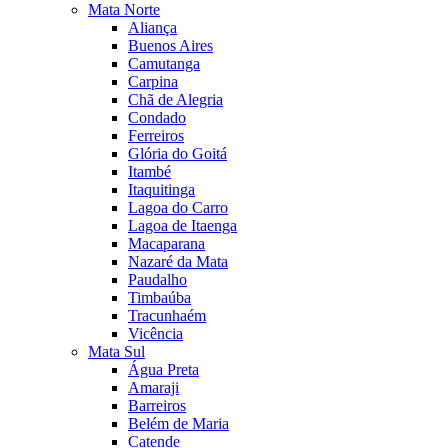
Mata Norte
Aliança
Buenos Aires
Camutanga
Carpina
Chã de Alegria
Condado
Ferreiros
Glória do Goitá
Itambé
Itaquitinga
Lagoa do Carro
Lagoa de Itaenga
Macaparana
Nazaré da Mata
Paudalho
Timbaúba
Tracunhaém
Vicência
Mata Sul
Água Preta
Amaraji
Barreiros
Belém de Maria
Catende