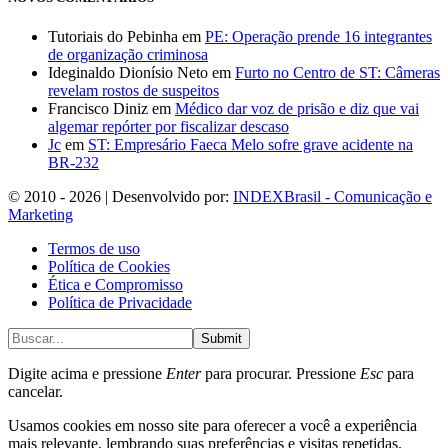
Tutoriais do Pebinha
em
PE: Operação prende 16 integrantes
de organização criminosa
Ideginaldo Dionísio Neto
em
Furto no Centro de ST: Câmeras
revelam rostos de suspeitos
Francisco Diniz
em
Médico dar voz de prisão e diz que vai
algemar repórter por fiscalizar descaso
Jc
em
ST: Empresário Faeca Melo sofre grave acidente na
BR-232
© 2010 - 2026 | Desenvolvido por:
INDEXBrasil - Comunicação e
Marketing
Termos de uso
Política de Cookies
Ética e Compromisso
Política de Privacidade
Submit
Digite acima e pressione
Enter
para procurar. Pressione
Esc
para
cancelar.
Usamos cookies em nosso site para oferecer a você a experiência
mais relevante, lembrando suas preferências e visitas repetidas.