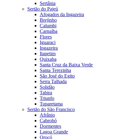
Sertânia
Sertão do Pajeú
Afogados da Ingazeira
Brejinho
Calumbi
Carnaíba
Flores
Iguaraci
Ingazeira
Itapetim
Quixaba
Santa Cruz da Baixa Verde
Santa Terezinha
São José do Egito
Serra Talhada
Solidão
Tabira
Triunfo
Tuparetama
Sertão do São Francisco
Afrânio
Cabrobó
Dormentes
Lagoa Grande
Orocó