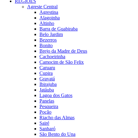
REGIÕES
Agreste Central
Agrestina
Alagoinha
Altinho
Barra de Guabiraba
Belo Jardim
Bezerros
Bonito
Brejo da Madre de Deus
Cachoeirinha
Camocim de São Felix
Caruaru
Cupira
Gravatá
Ibirajuba
Jatáuba
Lagoa dos Gatos
Panelas
Pesqueira
Poção
Riacho das Almas
Sairé
Sanharó
São Bento do Una