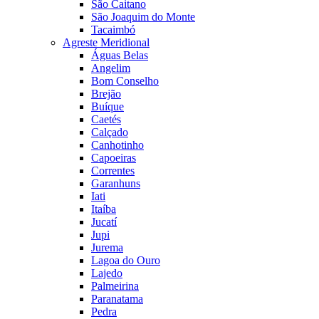
São Caitano
São Joaquim do Monte
Tacaimbó
Agreste Meridional
Águas Belas
Angelim
Bom Conselho
Brejão
Buíque
Caetés
Calçado
Canhotinho
Capoeiras
Correntes
Garanhuns
Iati
Itaíba
Jucatí
Jupi
Jurema
Lagoa do Ouro
Lajedo
Palmeirina
Paranatama
Pedra