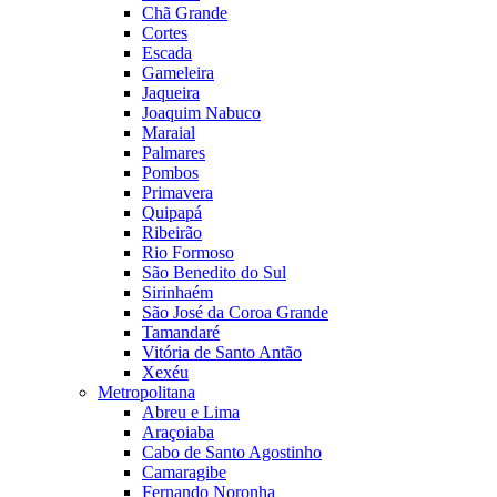
Chã Grande
Cortes
Escada
Gameleira
Jaqueira
Joaquim Nabuco
Maraial
Palmares
Pombos
Primavera
Quipapá
Ribeirão
Rio Formoso
São Benedito do Sul
Sirinhaém
São José da Coroa Grande
Tamandaré
Vitória de Santo Antão
Xexéu
Metropolitana
Abreu e Lima
Araçoiaba
Cabo de Santo Agostinho
Camaragibe
Fernando Noronha