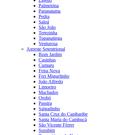
Lajedo
Palmeirina
Paranatama
Pedra
Saloá
São João
Terezinha
Tupanatinga
Venturosa
Agreste Setentrional
Bom Jardim
Casinhas
Cumaru
Feira Nova
Frei Miguelinho
João Alfredo
Limoeiro
Machados
Orobó
Passira
Salgadinho
Santa Cruz do Capibaribe
Santa Maria do Cambucá
São Vicente Férrer
Surubim