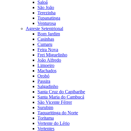
Saloá
São João
Terezinha
Tupanatinga
Venturosa
Agreste Setentrional
Bom Jardim
Casinhas
Cumaru
Feira Nova
Frei Miguelinho
João Alfredo
Limoeiro
Machados
Orobó
Passira
Salgadinho
Santa Cruz do Capibaribe
Santa Maria do Cambucá
São Vicente Férrer
Surubim
Taquaritinga do Norte
Toritama
Vertente do Lério
Vertentes