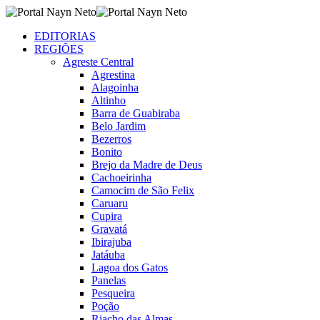
EDITORIAS
REGIÕES
Agreste Central
Agrestina
Alagoinha
Altinho
Barra de Guabiraba
Belo Jardim
Bezerros
Bonito
Brejo da Madre de Deus
Cachoeirinha
Camocim de São Felix
Caruaru
Cupira
Gravatá
Ibirajuba
Jatáuba
Lagoa dos Gatos
Panelas
Pesqueira
Poção
Riacho das Almas