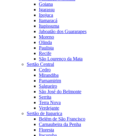
Goiana
Igarassu
Ipojuca
Itamaracá
Itapissuma
Jaboatão dos Guararapes
Moreno
Olinda
Paulista
Recife
São Lourenço da Mata
Sertão Central
Cedro
Mirandiba
Parnamirim
Salgueiro
São José do Belmonte
Serrita
Terra Nova
Verdejante
Sertão de Itaparica
Belém de São Francisco
Carnaubeira da Penha
Floresta
Itacuruba