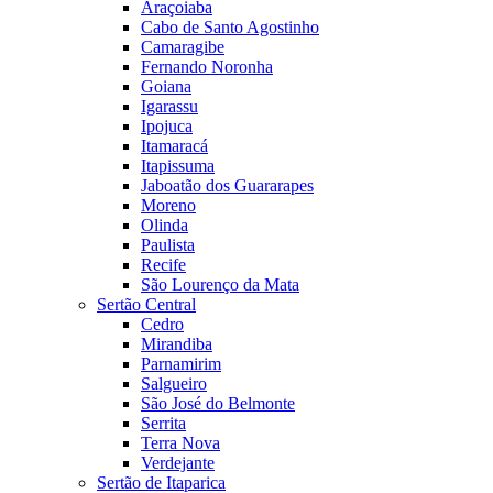
Araçoiaba
Cabo de Santo Agostinho
Camaragibe
Fernando Noronha
Goiana
Igarassu
Ipojuca
Itamaracá
Itapissuma
Jaboatão dos Guararapes
Moreno
Olinda
Paulista
Recife
São Lourenço da Mata
Sertão Central
Cedro
Mirandiba
Parnamirim
Salgueiro
São José do Belmonte
Serrita
Terra Nova
Verdejante
Sertão de Itaparica