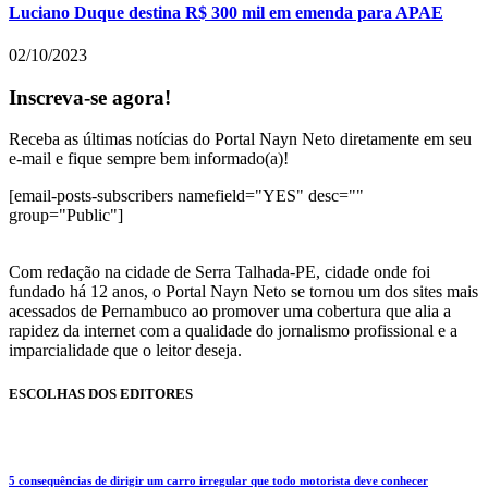
Luciano Duque destina R$ 300 mil em emenda para APAE
02/10/2023
Inscreva-se agora!
Receba as últimas notícias do Portal Nayn Neto diretamente em seu
e-mail e fique sempre bem informado(a)!
[email-posts-subscribers namefield="YES" desc=""
group="Public"]
Com redação na cidade de Serra Talhada-PE, cidade onde foi
fundado há 12 anos, o Portal Nayn Neto se tornou um dos sites mais
acessados de Pernambuco ao promover uma cobertura que alia a
rapidez da internet com a qualidade do jornalismo profissional e a
imparcialidade que o leitor deseja.
ESCOLHAS DOS EDITORES
5 consequências de dirigir um carro irregular que todo motorista deve conhecer