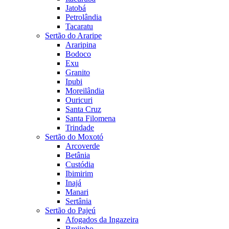
Jatobá
Petrolândia
Tacaratu
Sertão do Araripe
Araripina
Bodoco
Exu
Granito
Ipubi
Moreilândia
Ouricuri
Santa Cruz
Santa Filomena
Trindade
Sertão do Moxotó
Arcoverde
Betânia
Custódia
Ibimirim
Inajá
Manari
Sertânia
Sertão do Pajeú
Afogados da Ingazeira
Brejinho