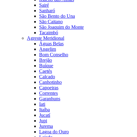
Sairé
Sanharó
São Bento do Una
São Caitano
São Joaquim do Monte
Tacaimbó
Agreste Meridional
Águas Belas
Angelim
Bom Conselho
Brejão
Buíque
Caetés
Calçado
Canhotinho
Capoeiras
Correntes
Garanhuns
Iati
Itaíba
Jucatí
Jupi
Jurema
Lagoa do Ouro