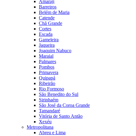
Amaraji
Barreiros
Belém de Maria
Catende
Chã Grande
Cortes
Escada
Gameleira
Jaqueira
Joaquim Nabuco
Maraial
Palmares
Pombos
Primavera
Quipapá
Ribeirão
Rio Formoso
São Benedito do Sul
Sirinhaém
São José da Coroa Grande
Tamandaré
Vitória de Santo Antão
Xexéu
Metropolitana
Abreu e Lima