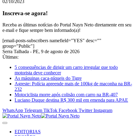
02/10/2023
Inscreva-se agora!
Receba as últimas notícias do Portal Nayn Neto diretamente em seu
e-mail e fique sempre bem informado(a)!
[email-posts-subscribers namefield="YES" desc=""
group="Public"]
Serra Talhada - PE, 9 de agosto de 2026
Últimas:
5 consequências de dirigir um carro irregular que todo
motorista deve conhecer
As máquinas caça-níqueis do Tigre
Agreste: Polícia apreende mais de 100kg de maconha na BR-
232
Motociclista morre após colisão com carro na BR-407
Luciano Duque destina R$ 300 mil em emenda para APAE
WhatsApp
Telegram
TikTok
Facebook
Twitter
Instagram
EDITORIAS