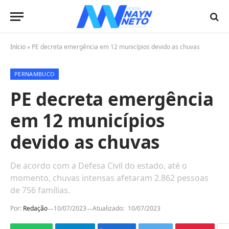
Início
»
PE decreta emergência em 12 municípios devido as chuvas
PERNAMBUCO
PE decreta emergência
em 12 municípios
devido as chuvas
De acordo com a Defesa Civil do estado, até o
momento, chuvas intensas afetaram 2.862 pessoas
de 756 famílias.
Por:
Redação
10/07/2023
Atualizado:
10/07/2023