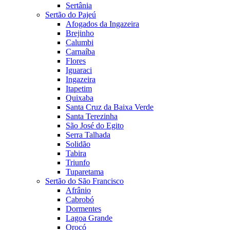
Sertânia
Sertão do Pajeú
Afogados da Ingazeira
Brejinho
Calumbi
Carnaíba
Flores
Iguaraci
Ingazeira
Itapetim
Quixaba
Santa Cruz da Baixa Verde
Santa Terezinha
São José do Egito
Serra Talhada
Solidão
Tabira
Triunfo
Tuparetama
Sertão do São Francisco
Afrânio
Cabrobó
Dormentes
Lagoa Grande
Orocó