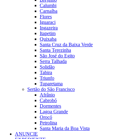
Calumbi
Carnaíba
Flores
Iguaraci
Ingazeira
Itapetim
Quixaba
Santa Cruz da Baixa Verde
Santa Terezinha
São José do Egito
Serra Talhada
Solidão
Tabira
Triunfo
Tuparetama
Sertão do São Francisco
Afrânio
Cabrobó
Dormentes
Lagoa Grande
Orocó
Petrolina
Santa Maria da Boa Vista
ANUNCIE