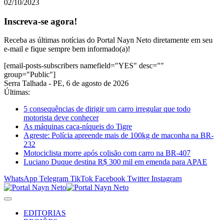
02/10/2023
Inscreva-se agora!
Receba as últimas notícias do Portal Nayn Neto diretamente em seu
e-mail e fique sempre bem informado(a)!
[email-posts-subscribers namefield="YES" desc=""
group="Public"]
Serra Talhada - PE, 6 de agosto de 2026
Últimas:
5 consequências de dirigir um carro irregular que todo
motorista deve conhecer
As máquinas caça-níqueis do Tigre
Agreste: Polícia apreende mais de 100kg de maconha na BR-
232
Motociclista morre após colisão com carro na BR-407
Luciano Duque destina R$ 300 mil em emenda para APAE
WhatsApp
Telegram
TikTok
Facebook
Twitter
Instagram
EDITORIAS