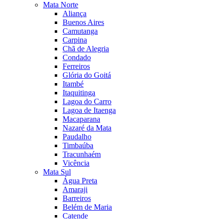
Mata Norte
Aliança
Buenos Aires
Camutanga
Carpina
Chã de Alegria
Condado
Ferreiros
Glória do Goitá
Itambé
Itaquitinga
Lagoa do Carro
Lagoa de Itaenga
Macaparana
Nazaré da Mata
Paudalho
Timbaúba
Tracunhaém
Vicência
Mata Sul
Água Preta
Amaraji
Barreiros
Belém de Maria
Catende