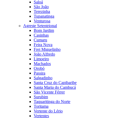
Saloá
São João
Terezinha
Tupanatinga
Venturosa
Agreste Setentrional
Bom Jardim
Casinhas
Cumaru
Feira Nova
Frei Miguelinho
João Alfredo
Limoeiro
Machados
Orobó
Passira
Salgadinho
Santa Cruz do Capibaribe
Santa Maria do Cambucá
São Vicente Férrer
Surubim
Taquaritinga do Norte
Toritama
Vertente do Lério
Vertentes