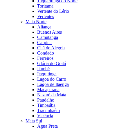
Taquaritinga do Norte
Toritama
Vertente do Lério
Vertentes
Mata Norte
Aliança
Buenos Aires
Camutanga
Carpina
Chã de Alegria
Condado
Ferreiros
Glória do Goitá
Itambé
Itaquitinga
Lagoa do Carro
Lagoa de Itaenga
Macaparana
Nazaré da Mata
Paudalho
Timbaúba
Tracunhaém
Vicência
Mata Sul
Água Preta