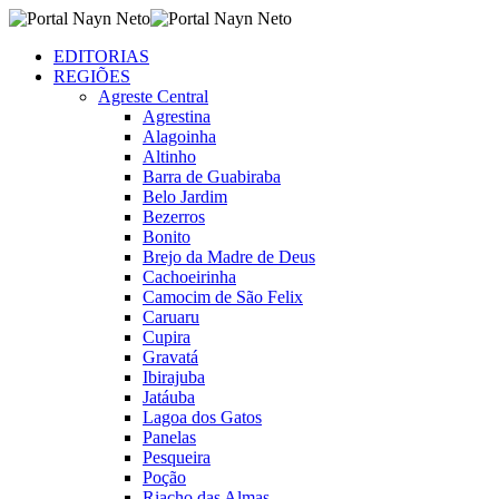
EDITORIAS
REGIÕES
Agreste Central
Agrestina
Alagoinha
Altinho
Barra de Guabiraba
Belo Jardim
Bezerros
Bonito
Brejo da Madre de Deus
Cachoeirinha
Camocim de São Felix
Caruaru
Cupira
Gravatá
Ibirajuba
Jatáuba
Lagoa dos Gatos
Panelas
Pesqueira
Poção
Riacho das Almas