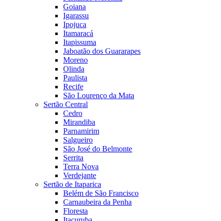
Goiana
Igarassu
Ipojuca
Itamaracá
Itapissuma
Jaboatão dos Guararapes
Moreno
Olinda
Paulista
Recife
São Lourenço da Mata
Sertão Central
Cedro
Mirandiba
Parnamirim
Salgueiro
São José do Belmonte
Serrita
Terra Nova
Verdejante
Sertão de Itaparica
Belém de São Francisco
Carnaubeira da Penha
Floresta
Itacuruba