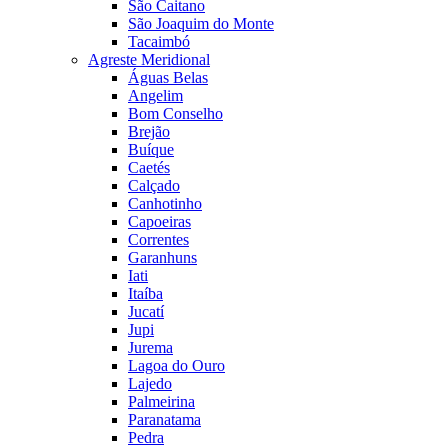
São Caitano
São Joaquim do Monte
Tacaimbó
Agreste Meridional
Águas Belas
Angelim
Bom Conselho
Brejão
Buíque
Caetés
Calçado
Canhotinho
Capoeiras
Correntes
Garanhuns
Iati
Itaíba
Jucatí
Jupi
Jurema
Lagoa do Ouro
Lajedo
Palmeirina
Paranatama
Pedra