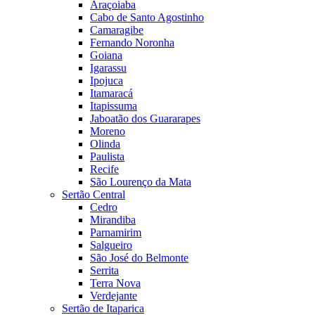
Araçoiaba
Cabo de Santo Agostinho
Camaragibe
Fernando Noronha
Goiana
Igarassu
Ipojuca
Itamaracá
Itapissuma
Jaboatão dos Guararapes
Moreno
Olinda
Paulista
Recife
São Lourenço da Mata
Sertão Central
Cedro
Mirandiba
Parnamirim
Salgueiro
São José do Belmonte
Serrita
Terra Nova
Verdejante
Sertão de Itaparica