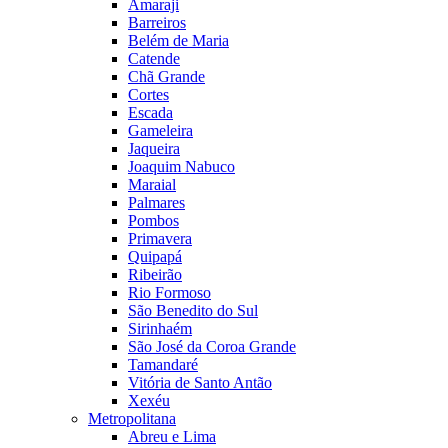
Amaraji
Barreiros
Belém de Maria
Catende
Chã Grande
Cortes
Escada
Gameleira
Jaqueira
Joaquim Nabuco
Maraial
Palmares
Pombos
Primavera
Quipapá
Ribeirão
Rio Formoso
São Benedito do Sul
Sirinhaém
São José da Coroa Grande
Tamandaré
Vitória de Santo Antão
Xexéu
Metropolitana
Abreu e Lima