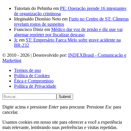
Tutoriais do Pebinha
em
PE: Operação prende 16 integrantes
de organização criminosa
Ideginaldo Dionísio Neto
em
Furto no Centro de ST: Câmeras
revelam rostos de suspeitos
Francisco Diniz
em
Médico dar voz de prisão e diz que vai
algemar repórter por fiscalizar descaso
Jc
em
ST: Empresário Faeca Melo sofre grave acidente na
BR-232
© 2010 - 2026 | Desenvolvido por:
INDEXBrasil - Comunicação e
Marketing
Termos de uso
Política de Cookies
Ética e Compromisso
Política de Privacidade
Submit
Digite acima e pressione
Enter
para procurar. Pressione
Esc
para
cancelar.
Usamos cookies em nosso site para oferecer a você a experiência
mais relevante, lembrando suas preferências e visitas repetidas.