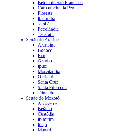
Belém de São Francisco
Carnaubeira da Penha
Floresta
Itacuruba
Jatobá
Petrolândia
Tacaratu
Sertão do Araripe
Araripina
Bodoco
Exu
Granito
Ipubi
Moreilândia
Ouricuri
Santa Cruz
Santa Filomena
Trindade
Sertão do Moxotó
Arcoverde
Betânia
Custódia
Ibimirim
Inajá
Manari