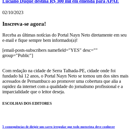
Luciano Duque destina R$ 300 mil em emenda para APAE
02/10/2023
Inscreva-se agora!
Receba as últimas notícias do Portal Nayn Neto diretamente em seu
e-mail e fique sempre bem informado(a)!
[email-posts-subscribers namefield="YES" desc=""
group="Public"]
Com redação na cidade de Serra Talhada-PE, cidade onde foi
fundado há 12 anos, o Portal Nayn Neto se tornou um dos sites mais
acessados de Pernambuco ao promover uma cobertura que alia a
rapidez da internet com a qualidade do jornalismo profissional e a
imparcialidade que o leitor deseja.
ESCOLHAS DOS EDITORES
5 consequências de dirigir um carro irregular que todo motorista deve conhecer