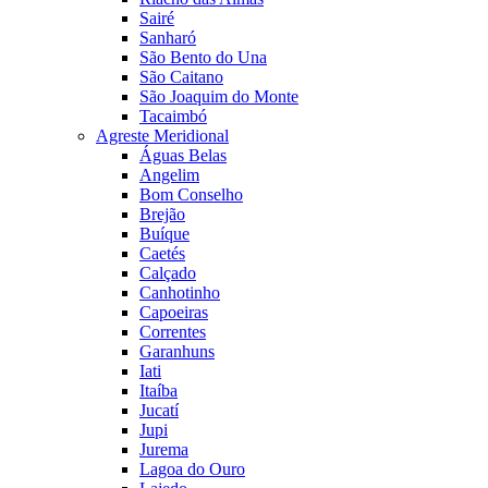
Sairé
Sanharó
São Bento do Una
São Caitano
São Joaquim do Monte
Tacaimbó
Agreste Meridional
Águas Belas
Angelim
Bom Conselho
Brejão
Buíque
Caetés
Calçado
Canhotinho
Capoeiras
Correntes
Garanhuns
Iati
Itaíba
Jucatí
Jupi
Jurema
Lagoa do Ouro