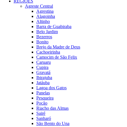
REGIÕES
Agreste Central
Agrestina
Alagoinha
Altinho
Barra de Guabiraba
Belo Jardim
Bezerros
Bonito
Brejo da Madre de Deus
Cachoeirinha
Camocim de São Felix
Caruaru
Cupira
Gravatá
Ibirajuba
Jatáuba
Lagoa dos Gatos
Panelas
Pesqueira
Poção
Riacho das Almas
Sairé
Sanharó
São Bento do Una