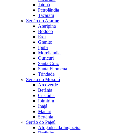
Jatobá
Petrolândia
Tacaratu
Sertão do Araripe
Araripina
Bodoco
Exu
Granito
Ipubi
Moreilândia
Ouricuri
Santa Cruz
Santa Filomena
Trindade
Sertão do Moxotó
Arcoverde
Betânia
Custódia
Ibimirim
Inajá
Manari
Sertânia
Sertão do Pajeú
Afogados da Ingazeira
Brejinho