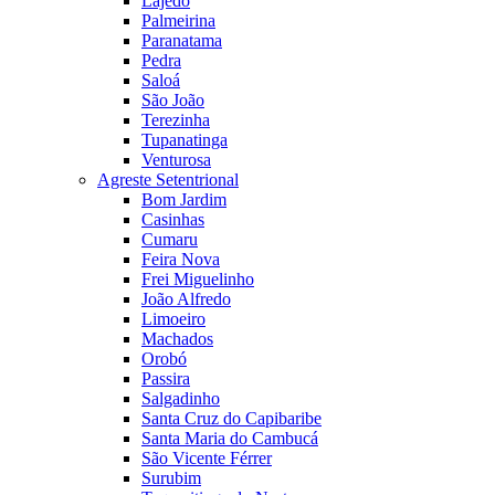
Lajedo
Palmeirina
Paranatama
Pedra
Saloá
São João
Terezinha
Tupanatinga
Venturosa
Agreste Setentrional
Bom Jardim
Casinhas
Cumaru
Feira Nova
Frei Miguelinho
João Alfredo
Limoeiro
Machados
Orobó
Passira
Salgadinho
Santa Cruz do Capibaribe
Santa Maria do Cambucá
São Vicente Férrer
Surubim