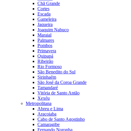
Chã Grande
Cortes
Escada
Gameleira
Jaqueira
Joaquim Nabuco
Maraial
Palmares
Pombos
Primavera
Quipapá
Ribeirão
Rio Formoso
São Benedito do Sul
Sirinhaém
São José da Coroa Grande
Tamandaré
Vitória de Santo Antão
Xexéu
Metropolitana
Abreu e Lima
Araçoiaba
Cabo de Santo Agostinho
Camaragibe
Fernando Noronha