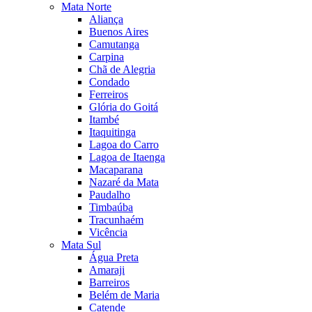
Mata Norte
Aliança
Buenos Aires
Camutanga
Carpina
Chã de Alegria
Condado
Ferreiros
Glória do Goitá
Itambé
Itaquitinga
Lagoa do Carro
Lagoa de Itaenga
Macaparana
Nazaré da Mata
Paudalho
Timbaúba
Tracunhaém
Vicência
Mata Sul
Água Preta
Amaraji
Barreiros
Belém de Maria
Catende