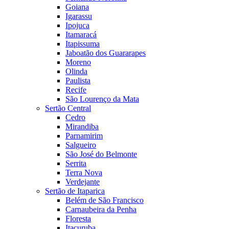
Goiana
Igarassu
Ipojuca
Itamaracá
Itapissuma
Jaboatão dos Guararapes
Moreno
Olinda
Paulista
Recife
São Lourenço da Mata
Sertão Central
Cedro
Mirandiba
Parnamirim
Salgueiro
São José do Belmonte
Serrita
Terra Nova
Verdejante
Sertão de Itaparica
Belém de São Francisco
Carnaubeira da Penha
Floresta
Itacuruba