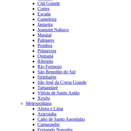
Chã Grande
Cortes
Escada
Gameleira
Jaqueira
Joaquim Nabuco
Maraial
Palmares
Pombos
Primavera
Quipapá
Ribeirão
Rio Formoso
São Benedito do Sul
Sirinhaém
São José da Coroa Grande
Tamandaré
Vitória de Santo Antão
Xexéu
Metropolitana
Abreu e Lima
Araçoiaba
Cabo de Santo Agostinho
Camaragibe
Fernando Noronha