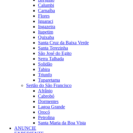
Calumbi
Carnaíba
Flores
Iguaraci
Ingazeira
Itapetim
Quixaba
Santa Cruz da Baixa Verde
Santa Terezinha
São José do Egito
Serra Talhada
Solidão
Tabira
Triunfo
Tuparetama
Sertão do São Francisco
Afrânio
Cabrobó
Dormentes
Lagoa Grande
Orocó
Petrolina
Santa Maria da Boa Vista
ANUNCIE