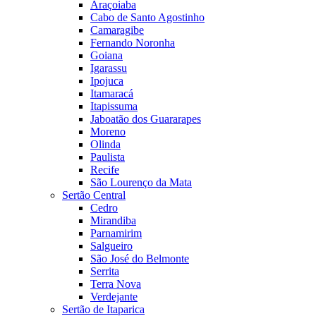
Araçoiaba
Cabo de Santo Agostinho
Camaragibe
Fernando Noronha
Goiana
Igarassu
Ipojuca
Itamaracá
Itapissuma
Jaboatão dos Guararapes
Moreno
Olinda
Paulista
Recife
São Lourenço da Mata
Sertão Central
Cedro
Mirandiba
Parnamirim
Salgueiro
São José do Belmonte
Serrita
Terra Nova
Verdejante
Sertão de Itaparica