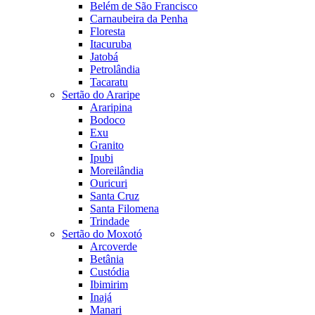
Belém de São Francisco
Carnaubeira da Penha
Floresta
Itacuruba
Jatobá
Petrolândia
Tacaratu
Sertão do Araripe
Araripina
Bodoco
Exu
Granito
Ipubi
Moreilândia
Ouricuri
Santa Cruz
Santa Filomena
Trindade
Sertão do Moxotó
Arcoverde
Betânia
Custódia
Ibimirim
Inajá
Manari