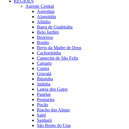
REGIÕES
Agreste Central
Agrestina
Alagoinha
Altinho
Barra de Guabiraba
Belo Jardim
Bezerros
Bonito
Brejo da Madre de Deus
Cachoeirinha
Camocim de São Felix
Caruaru
Cupira
Gravatá
Ibirajuba
Jatáuba
Lagoa dos Gatos
Panelas
Pesqueira
Poção
Riacho das Almas
Sairé
Sanharó
São Bento do Una