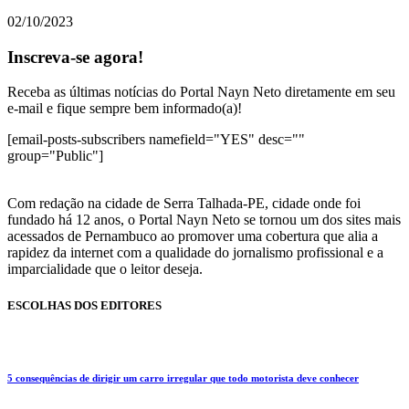
02/10/2023
Inscreva-se agora!
Receba as últimas notícias do Portal Nayn Neto diretamente em seu
e-mail e fique sempre bem informado(a)!
[email-posts-subscribers namefield="YES" desc=""
group="Public"]
Com redação na cidade de Serra Talhada-PE, cidade onde foi
fundado há 12 anos, o Portal Nayn Neto se tornou um dos sites mais
acessados de Pernambuco ao promover uma cobertura que alia a
rapidez da internet com a qualidade do jornalismo profissional e a
imparcialidade que o leitor deseja.
ESCOLHAS DOS EDITORES
5 consequências de dirigir um carro irregular que todo motorista deve conhecer