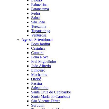
Lajedo
Palmeirina
Paranatama
Pedra
Saloá
São João
Terezinha
Tupanatinga
Venturosa
Agreste Setentrional
Bom Jardim
Casinhas
Cumaru
Feira Nova
Frei Miguelinho
João Alfredo
Limoeiro
Machados
Orobó
Passira
Salgadinho
Santa Cruz do Capibaribe
Santa Maria do Cambucá
São Vicente Férrer
Surubim