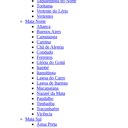
Taquaritinga do Norte
Toritama
Vertente do Lério
Vertentes
Mata Norte
Aliança
Buenos Aires
Camutanga
Carpina
Chã de Alegria
Condado
Ferreiros
Glória do Goitá
Itambé
Itaquitinga
Lagoa do Carro
Lagoa de Itaenga
Macaparana
Nazaré da Mata
Paudalho
Timbaúba
Tracunhaém
Vicência
Mata Sul
Água Preta