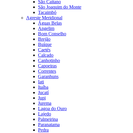
São Caitano
São Joaquim do Monte
Tacaimbó
Agreste Meridional
Águas Belas
Angelim
Bom Conselho
Brejão
Buíque
Caetés
Calçado
Canhotinho
Capoeiras
Correntes
Garanhuns
Iati
Itaíba
Jucatí
Jupi
Jurema
Lagoa do Ouro
Lajedo
Palmeirina
Paranatama
Pedra