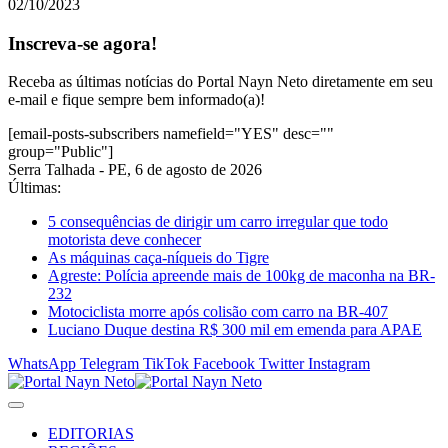
02/10/2023
Inscreva-se agora!
Receba as últimas notícias do Portal Nayn Neto diretamente em seu
e-mail e fique sempre bem informado(a)!
[email-posts-subscribers namefield="YES" desc=""
group="Public"]
Serra Talhada - PE, 6 de agosto de 2026
Últimas:
5 consequências de dirigir um carro irregular que todo
motorista deve conhecer
As máquinas caça-níqueis do Tigre
Agreste: Polícia apreende mais de 100kg de maconha na BR-
232
Motociclista morre após colisão com carro na BR-407
Luciano Duque destina R$ 300 mil em emenda para APAE
WhatsApp
Telegram
TikTok
Facebook
Twitter
Instagram
EDITORIAS