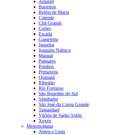
Amaraji
Barreiros
Belém de Maria
Catende
Chã Grande
Cortes
Escada
Gameleira
Jaqueira
Joaquim Nabuco
Maraial
Palmares
Pombos
Primavera
Quipapá
Ribeirão
Rio Formoso
São Benedito do Sul
Sirinhaém
São José da Coroa Grande
Tamandaré
Vitória de Santo Antão
Xexéu
Metropolitana
Abreu e Lima