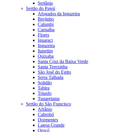
Sertânia
Sertão do Pajeú
Afogados da Ingazeira
Brejinho
Calumbi
Carnaíba
Flores
Iguaraci
Ingazeira
Itapetim
Quixaba
Santa Cruz da Baixa Verde
Santa Terezinha
São José do Egito
Serra Talhada
Solidão
Tabira
Triunfo
Tuparetama
Sertão do São Francisco
Afrânio
Cabrobó
Dormentes
Lagoa Grande
Orocó