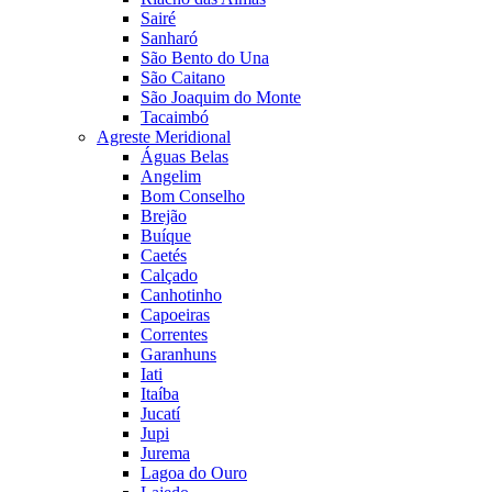
Sairé
Sanharó
São Bento do Una
São Caitano
São Joaquim do Monte
Tacaimbó
Agreste Meridional
Águas Belas
Angelim
Bom Conselho
Brejão
Buíque
Caetés
Calçado
Canhotinho
Capoeiras
Correntes
Garanhuns
Iati
Itaíba
Jucatí
Jupi
Jurema
Lagoa do Ouro