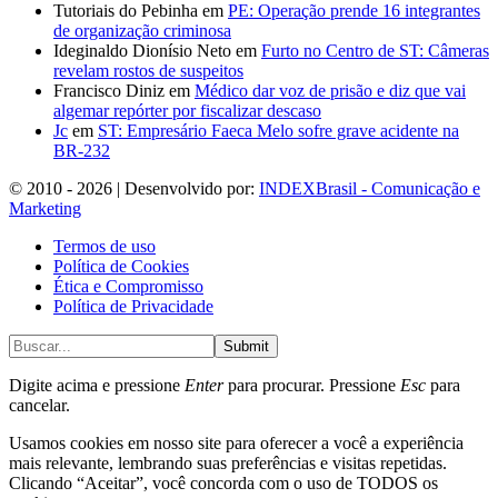
Tutoriais do Pebinha
em
PE: Operação prende 16 integrantes
de organização criminosa
Ideginaldo Dionísio Neto
em
Furto no Centro de ST: Câmeras
revelam rostos de suspeitos
Francisco Diniz
em
Médico dar voz de prisão e diz que vai
algemar repórter por fiscalizar descaso
Jc
em
ST: Empresário Faeca Melo sofre grave acidente na
BR-232
© 2010 - 2026 | Desenvolvido por:
INDEXBrasil - Comunicação e
Marketing
Termos de uso
Política de Cookies
Ética e Compromisso
Política de Privacidade
Submit
Digite acima e pressione
Enter
para procurar. Pressione
Esc
para
cancelar.
Usamos cookies em nosso site para oferecer a você a experiência
mais relevante, lembrando suas preferências e visitas repetidas.
Clicando “Aceitar”, você concorda com o uso de TODOS os