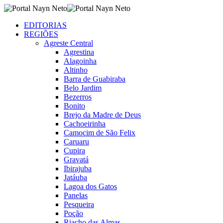
EDITORIAS
REGIÕES
Agreste Central
Agrestina
Alagoinha
Altinho
Barra de Guabiraba
Belo Jardim
Bezerros
Bonito
Brejo da Madre de Deus
Cachoeirinha
Camocim de São Felix
Caruaru
Cupira
Gravatá
Ibirajuba
Jatáuba
Lagoa dos Gatos
Panelas
Pesqueira
Poção
Riacho das Almas