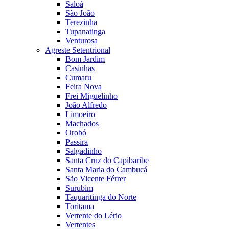
Saloá
São João
Terezinha
Tupanatinga
Venturosa
Agreste Setentrional
Bom Jardim
Casinhas
Cumaru
Feira Nova
Frei Miguelinho
João Alfredo
Limoeiro
Machados
Orobó
Passira
Salgadinho
Santa Cruz do Capibaribe
Santa Maria do Cambucá
São Vicente Férrer
Surubim
Taquaritinga do Norte
Toritama
Vertente do Lério
Vertentes