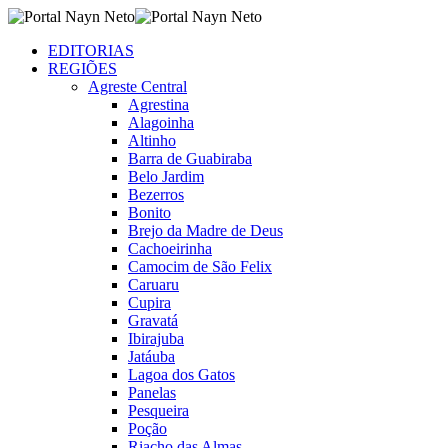
EDITORIAS
REGIÕES
Agreste Central
Agrestina
Alagoinha
Altinho
Barra de Guabiraba
Belo Jardim
Bezerros
Bonito
Brejo da Madre de Deus
Cachoeirinha
Camocim de São Felix
Caruaru
Cupira
Gravatá
Ibirajuba
Jatáuba
Lagoa dos Gatos
Panelas
Pesqueira
Poção
Riacho das Almas