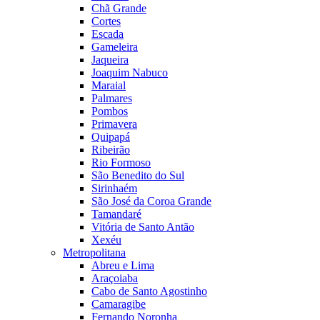
Chã Grande
Cortes
Escada
Gameleira
Jaqueira
Joaquim Nabuco
Maraial
Palmares
Pombos
Primavera
Quipapá
Ribeirão
Rio Formoso
São Benedito do Sul
Sirinhaém
São José da Coroa Grande
Tamandaré
Vitória de Santo Antão
Xexéu
Metropolitana
Abreu e Lima
Araçoiaba
Cabo de Santo Agostinho
Camaragibe
Fernando Noronha