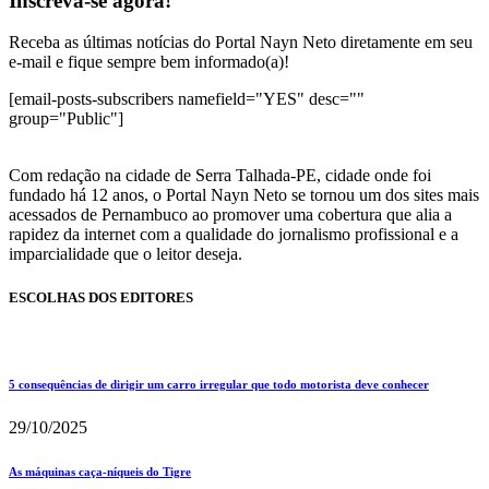
Inscreva-se agora!
Receba as últimas notícias do Portal Nayn Neto diretamente em seu
e-mail e fique sempre bem informado(a)!
[email-posts-subscribers namefield="YES" desc=""
group="Public"]
Com redação na cidade de Serra Talhada-PE, cidade onde foi
fundado há 12 anos, o Portal Nayn Neto se tornou um dos sites mais
acessados de Pernambuco ao promover uma cobertura que alia a
rapidez da internet com a qualidade do jornalismo profissional e a
imparcialidade que o leitor deseja.
ESCOLHAS DOS EDITORES
5 consequências de dirigir um carro irregular que todo motorista deve conhecer
29/10/2025
As máquinas caça-níqueis do Tigre