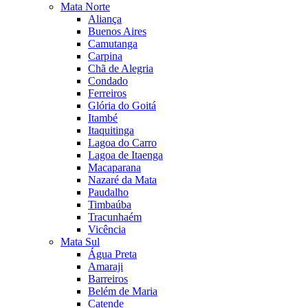
Mata Norte
Aliança
Buenos Aires
Camutanga
Carpina
Chã de Alegria
Condado
Ferreiros
Glória do Goitá
Itambé
Itaquitinga
Lagoa do Carro
Lagoa de Itaenga
Macaparana
Nazaré da Mata
Paudalho
Timbaúba
Tracunhaém
Vicência
Mata Sul
Água Preta
Amaraji
Barreiros
Belém de Maria
Catende