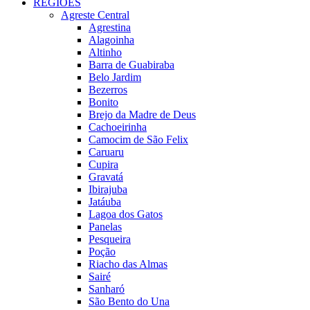
REGIÕES
Agreste Central
Agrestina
Alagoinha
Altinho
Barra de Guabiraba
Belo Jardim
Bezerros
Bonito
Brejo da Madre de Deus
Cachoeirinha
Camocim de São Felix
Caruaru
Cupira
Gravatá
Ibirajuba
Jatáuba
Lagoa dos Gatos
Panelas
Pesqueira
Poção
Riacho das Almas
Sairé
Sanharó
São Bento do Una