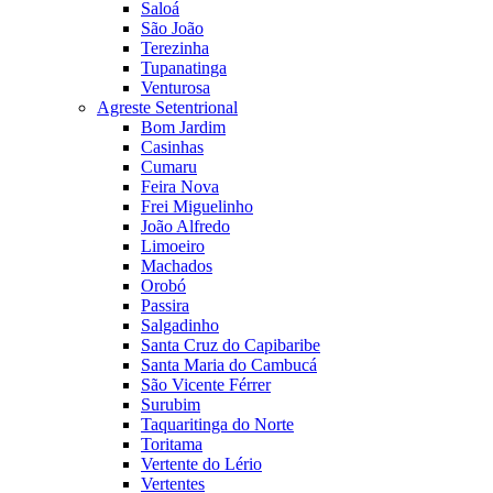
Saloá
São João
Terezinha
Tupanatinga
Venturosa
Agreste Setentrional
Bom Jardim
Casinhas
Cumaru
Feira Nova
Frei Miguelinho
João Alfredo
Limoeiro
Machados
Orobó
Passira
Salgadinho
Santa Cruz do Capibaribe
Santa Maria do Cambucá
São Vicente Férrer
Surubim
Taquaritinga do Norte
Toritama
Vertente do Lério
Vertentes