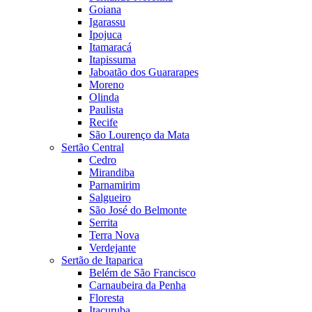
Goiana
Igarassu
Ipojuca
Itamaracá
Itapissuma
Jaboatão dos Guararapes
Moreno
Olinda
Paulista
Recife
São Lourenço da Mata
Sertão Central
Cedro
Mirandiba
Parnamirim
Salgueiro
São José do Belmonte
Serrita
Terra Nova
Verdejante
Sertão de Itaparica
Belém de São Francisco
Carnaubeira da Penha
Floresta
Itacuruba