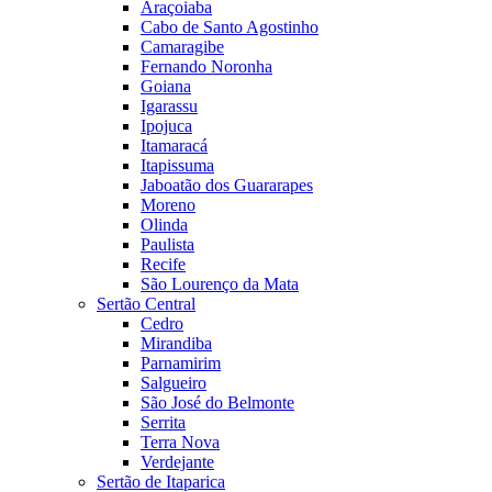
Araçoiaba
Cabo de Santo Agostinho
Camaragibe
Fernando Noronha
Goiana
Igarassu
Ipojuca
Itamaracá
Itapissuma
Jaboatão dos Guararapes
Moreno
Olinda
Paulista
Recife
São Lourenço da Mata
Sertão Central
Cedro
Mirandiba
Parnamirim
Salgueiro
São José do Belmonte
Serrita
Terra Nova
Verdejante
Sertão de Itaparica