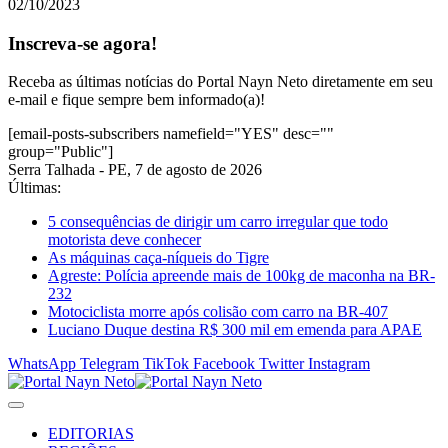
02/10/2023
Inscreva-se agora!
Receba as últimas notícias do Portal Nayn Neto diretamente em seu
e-mail e fique sempre bem informado(a)!
[email-posts-subscribers namefield="YES" desc=""
group="Public"]
Serra Talhada - PE, 7 de agosto de 2026
Últimas:
5 consequências de dirigir um carro irregular que todo
motorista deve conhecer
As máquinas caça-níqueis do Tigre
Agreste: Polícia apreende mais de 100kg de maconha na BR-
232
Motociclista morre após colisão com carro na BR-407
Luciano Duque destina R$ 300 mil em emenda para APAE
WhatsApp
Telegram
TikTok
Facebook
Twitter
Instagram
EDITORIAS