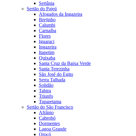
Sertânia
Sertão do Pajeú
Afogados da Ingazeira
Brejinho
Calumbi
Carnaíba
Flores
Iguaraci
Ingazeira
Itapetim
Quixaba
Santa Cruz da Baixa Verde
Santa Terezinha
São José do Egito
Serra Talhada
Solidão
Tabira
Triunfo
Tuparetama
Sertão do São Francisco
Afrânio
Cabrobó
Dormentes
Lagoa Grande
Orocó