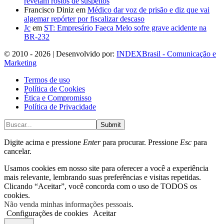
revelam rostos de suspeitos
Francisco Diniz
em
Médico dar voz de prisão e diz que vai
algemar repórter por fiscalizar descaso
Jc
em
ST: Empresário Faeca Melo sofre grave acidente na
BR-232
© 2010 - 2026 | Desenvolvido por:
INDEXBrasil - Comunicação e
Marketing
Termos de uso
Política de Cookies
Ética e Compromisso
Política de Privacidade
Submit
Digite acima e pressione
Enter
para procurar. Pressione
Esc
para
cancelar.
Usamos cookies em nosso site para oferecer a você a experiência
mais relevante, lembrando suas preferências e visitas repetidas.
Clicando “Aceitar”, você concorda com o uso de TODOS os
cookies.
Não venda minhas informações pessoais
.
Configurações de cookies
Aceitar