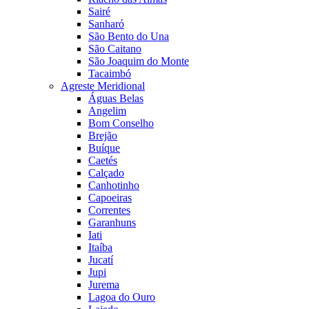
Sairé
Sanharó
São Bento do Una
São Caitano
São Joaquim do Monte
Tacaimbó
Agreste Meridional
Águas Belas
Angelim
Bom Conselho
Brejão
Buíque
Caetés
Calçado
Canhotinho
Capoeiras
Correntes
Garanhuns
Iati
Itaíba
Jucatí
Jupi
Jurema
Lagoa do Ouro