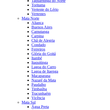
Taquaritinga do Norte
Toritama
Vertente do Lério
Vertentes
Mata Norte
Aliança
Buenos Aires
Camutanga
Carpina
Chã de Alegria
Condado
Ferreiros
Glória do Goitá
Itambé
Itaquitinga
Lagoa do Carro
Lagoa de Itaenga
Macaparana
Nazaré da Mata
Paudalho
Timbaúba
Tracunhaém
Vicência
Mata Sul
Água Preta