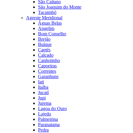
São Caitano
São Joaquim do Monte
Tacaimbó
Agreste Meridional
Águas Belas
Angelim
Bom Conselho
Brejão
Buíque
Caetés
Calçado
Canhotinho
Capoeiras
Correntes
Garanhuns
Iati
Itaíba
Jucatí
Jupi
Jurema
Lagoa do Ouro
Lajedo
Palmeirina
Paranatama
Pedra