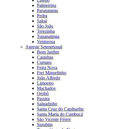
Lajedo
Palmeirina
Paranatama
Pedra
Saloá
São João
Terezinha
Tupanatinga
Venturosa
Agreste Setentrional
Bom Jardim
Casinhas
Cumaru
Feira Nova
Frei Miguelinho
João Alfredo
Limoeiro
Machados
Orobó
Passira
Salgadinho
Santa Cruz do Capibaribe
Santa Maria do Cambucá
São Vicente Férrer
Surubim