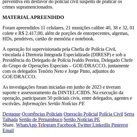
preventiva em desfavor do policial civil suspeito de praticar os
crimes supramencionados.
MATERIAL APREENDIDO
Foram apreendidos 11 celulares, 21 munições calibre 40, 38 e 32, 01
colete e R$ 2.417,00, além de porções de entorpecentes, algemas,
HDs, pendrives, cartão de memória e notebook.
A operação foi supervisionada pela Chefia de Polícia Civil,
vinculada à Diretoria Integrada Especializada (DIRESP) e sob a
Presidência do Delegado de Polícia Ivaldo Pereira, Delegado Chefe
do Grupo de Operações Especiais – GOE/DRACCO, juntamente
com os delegados Tenório Neto e Jorge Pinto, adjuntos do
GOE/DRACCO.
As investigações foram iniciadas em junho de 2023 e tiveram
suporte e assessoramento da DINTEL/CIIDS. Na execução da
operação, participaram 50 policiais civis, entre delegados, agentes e
escrivães.
Informações Sertão Notícias PE
Destaque
Ocorrências Policiais
Operação Policial
Polícia Civil
Serra
Talhada
Sertão de Pernambuco
Sertão Notícias PE
Share.
WhatsApp
Telegram
Facebook
Twitter
LinkedIn
Pinterest
Email