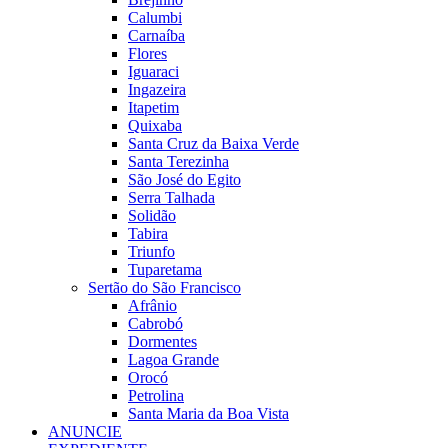
Calumbi
Carnaíba
Flores
Iguaraci
Ingazeira
Itapetim
Quixaba
Santa Cruz da Baixa Verde
Santa Terezinha
São José do Egito
Serra Talhada
Solidão
Tabira
Triunfo
Tuparetama
Sertão do São Francisco
Afrânio
Cabrobó
Dormentes
Lagoa Grande
Orocó
Petrolina
Santa Maria da Boa Vista
ANUNCIE