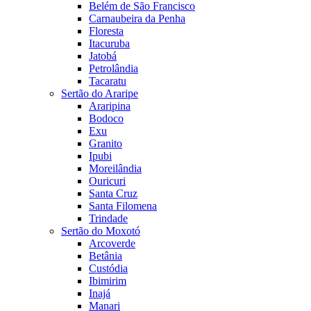
Belém de São Francisco
Carnaubeira da Penha
Floresta
Itacuruba
Jatobá
Petrolândia
Tacaratu
Sertão do Araripe
Araripina
Bodoco
Exu
Granito
Ipubi
Moreilândia
Ouricuri
Santa Cruz
Santa Filomena
Trindade
Sertão do Moxotó
Arcoverde
Betânia
Custódia
Ibimirim
Inajá
Manari