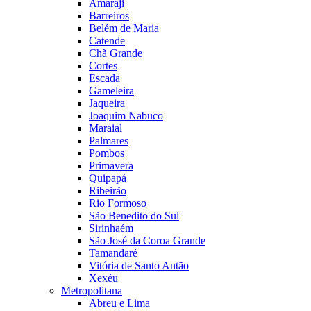
Amaraji
Barreiros
Belém de Maria
Catende
Chã Grande
Cortes
Escada
Gameleira
Jaqueira
Joaquim Nabuco
Maraial
Palmares
Pombos
Primavera
Quipapá
Ribeirão
Rio Formoso
São Benedito do Sul
Sirinhaém
São José da Coroa Grande
Tamandaré
Vitória de Santo Antão
Xexéu
Metropolitana
Abreu e Lima