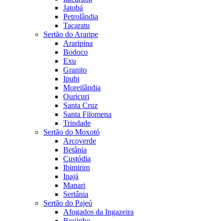
Jatobá
Petrolândia
Tacaratu
Sertão do Araripe
Araripina
Bodoco
Exu
Granito
Ipubi
Moreilândia
Ouricuri
Santa Cruz
Santa Filomena
Trindade
Sertão do Moxotó
Arcoverde
Betânia
Custódia
Ibimirim
Inajá
Manari
Sertânia
Sertão do Pajeú
Afogados da Ingazeira
Brejinho