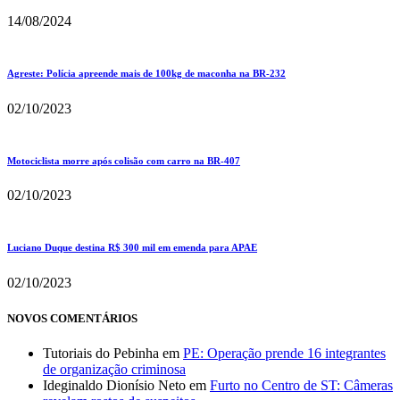
14/08/2024
Agreste: Polícia apreende mais de 100kg de maconha na BR-232
02/10/2023
Motociclista morre após colisão com carro na BR-407
02/10/2023
Luciano Duque destina R$ 300 mil em emenda para APAE
02/10/2023
NOVOS COMENTÁRIOS
Tutoriais do Pebinha
em
PE: Operação prende 16 integrantes
de organização criminosa
Ideginaldo Dionísio Neto
em
Furto no Centro de ST: Câmeras