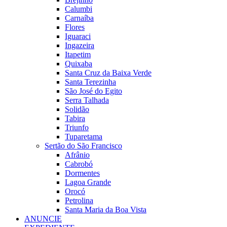
Calumbi
Carnaíba
Flores
Iguaraci
Ingazeira
Itapetim
Quixaba
Santa Cruz da Baixa Verde
Santa Terezinha
São José do Egito
Serra Talhada
Solidão
Tabira
Triunfo
Tuparetama
Sertão do São Francisco
Afrânio
Cabrobó
Dormentes
Lagoa Grande
Orocó
Petrolina
Santa Maria da Boa Vista
ANUNCIE