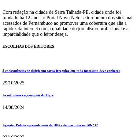
Com redação na cidade de Serra Talhada-PE, cidade onde foi
fundado há 12 anos, o Portal Nayn Neto se tornou um dos sites mais
acessados de Pernambuco ao promover uma cobertura que alia a
rapidez da internet com a qualidade do jornalismo profissional e a
imparcialidade que o leitor deseja.
ESCOLHAS DOS EDITORES
5 consequências de dirigir um carro irregular que todo motorista deve conhecer
29/10/2025
As máquinas caça-níqueis do Tigre
14/08/2024
Agreste: Polícia apreende mais de 100kg de maconha na BR-232