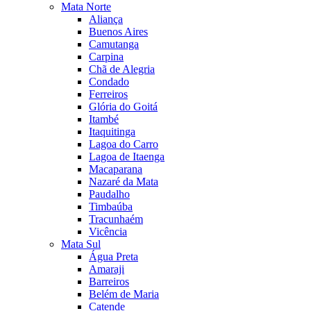
Mata Norte
Aliança
Buenos Aires
Camutanga
Carpina
Chã de Alegria
Condado
Ferreiros
Glória do Goitá
Itambé
Itaquitinga
Lagoa do Carro
Lagoa de Itaenga
Macaparana
Nazaré da Mata
Paudalho
Timbaúba
Tracunhaém
Vicência
Mata Sul
Água Preta
Amaraji
Barreiros
Belém de Maria
Catende