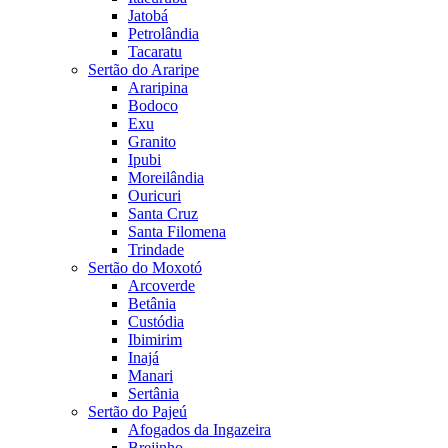
Jatobá
Petrolândia
Tacaratu
Sertão do Araripe
Araripina
Bodoco
Exu
Granito
Ipubi
Moreilândia
Ouricuri
Santa Cruz
Santa Filomena
Trindade
Sertão do Moxotó
Arcoverde
Betânia
Custódia
Ibimirim
Inajá
Manari
Sertânia
Sertão do Pajeú
Afogados da Ingazeira
Brejinho