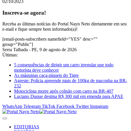
02/10/2023
Inscreva-se agora!
Receba as últimas notícias do Portal Nayn Neto diretamente em seu
e-mail e fique sempre bem informado(a)!
[email-posts-subscribers namefield="YES" desc=""
group="Public"]
Serra Talhada - PE, 9 de agosto de 2026
Últimas:
5 consequências de dirigir um carro irregular que todo
motorista deve conhecer
As máquinas caça-níqueis do Tigre
Agreste: Polícia apreende mais de 100kg de maconha na BR-
232
Motociclista morre após colisão com carro na BR-407
Luciano Duque destina R$ 300 mil em emenda para APAE
WhatsApp
Telegram
TikTok
Facebook
Twitter
Instagram
EDITORIAS