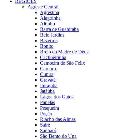
REGIÕES
Agreste Central
Agrestina
Alagoinha
Altinho
Barra de Guabiraba
Belo Jardim
Bezerros
Bonito
Brejo da Madre de Deus
Cachoeirinha
Camocim de São Felix
Caruaru
Cupira
Gravatá
Ibirajuba
Jatáuba
Lagoa dos Gatos
Panelas
Pesqueira
Poção
Riacho das Almas
Sairé
Sanharó
São Bento do Una