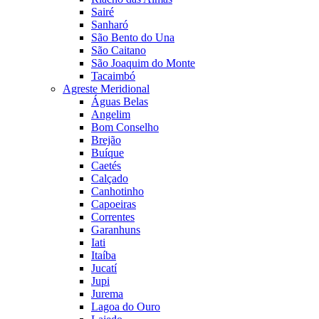
Sairé
Sanharó
São Bento do Una
São Caitano
São Joaquim do Monte
Tacaimbó
Agreste Meridional
Águas Belas
Angelim
Bom Conselho
Brejão
Buíque
Caetés
Calçado
Canhotinho
Capoeiras
Correntes
Garanhuns
Iati
Itaíba
Jucatí
Jupi
Jurema
Lagoa do Ouro