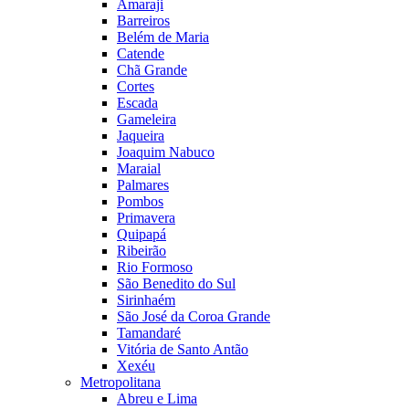
Amaraji
Barreiros
Belém de Maria
Catende
Chã Grande
Cortes
Escada
Gameleira
Jaqueira
Joaquim Nabuco
Maraial
Palmares
Pombos
Primavera
Quipapá
Ribeirão
Rio Formoso
São Benedito do Sul
Sirinhaém
São José da Coroa Grande
Tamandaré
Vitória de Santo Antão
Xexéu
Metropolitana
Abreu e Lima