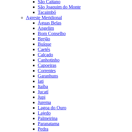
São Caitano
São Joaquim do Monte
Tacaimbó
Agreste Meridional
Águas Belas
Angelim
Bom Conselho
Brejão
Buíque
Caetés
Calçado
Canhotinho
Capoeiras
Correntes
Garanhuns
Iati
Itaíba
Jucatí
Jupi
Jurema
Lagoa do Ouro
Lajedo
Palmeirina
Paranatama
Pedra