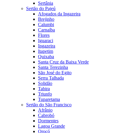
Sertânia
Sertão do Pajeú
Afogados da Ingazeira
Brejinho
Calumbi
Carnaíba
Flores
Iguaraci
Ingazeira
Itapetim
Quixaba
Santa Cruz da Baixa Verde
Santa Terezinha
São José do Egito
Serra Talhada
Solidão
Tabira
Triunfo
Tuparetama
Sertão do São Francisco
Afrânio
Cabrobó
Dormentes
Lagoa Grande
Orocó