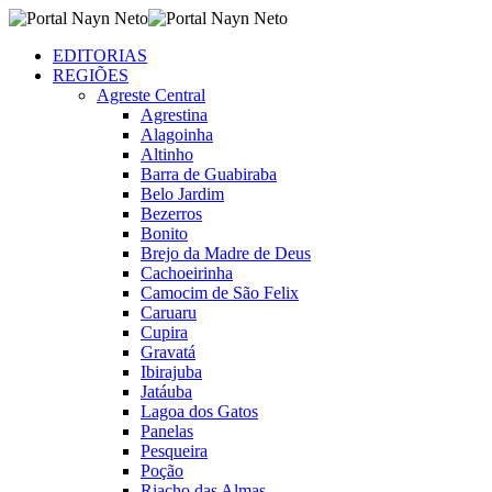
EDITORIAS
REGIÕES
Agreste Central
Agrestina
Alagoinha
Altinho
Barra de Guabiraba
Belo Jardim
Bezerros
Bonito
Brejo da Madre de Deus
Cachoeirinha
Camocim de São Felix
Caruaru
Cupira
Gravatá
Ibirajuba
Jatáuba
Lagoa dos Gatos
Panelas
Pesqueira
Poção
Riacho das Almas