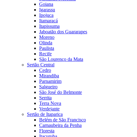
Goiana
Igarassu
Ipojuca
Itamaracá
Itapissuma
Jaboatão dos Guararapes
Moreno
Olinda
Paulista
Recife
São Lourenço da Mata
Sertão Central
Cedro
Mirandiba
Parnamirim
Salgueiro
São José do Belmonte
Serrita
Terra Nova
Verdejante
Sertão de Itaparica
Belém de São Francisco
Carnaubeira da Penha
Floresta
Itacuruba