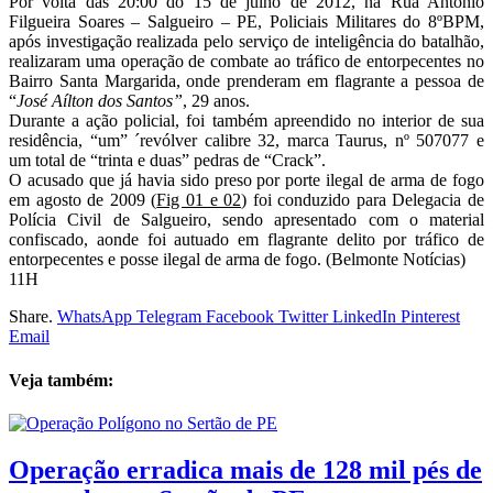
Por volta das 20:00 do 15 de julho de 2012, na Rua Antônio
Filgueira Soares – Salgueiro – PE, Policiais Militares do 8ºBPM,
após investigação realizada pelo serviço de inteligência do batalhão,
realizaram uma operação de combate ao tráfico de entorpecentes no
Bairro Santa Margarida, onde prenderam em flagrante a pessoa de
“
José Aílton dos Santos”
, 29 anos.
Durante a ação policial, foi também apreendido no interior de sua
residência, “um” ´revólver calibre 32, marca Taurus, nº 507077 e
um total de “trinta e duas” pedras de “Crack”.
O acusado que já havia sido preso por porte ilegal de arma de fogo
em agosto de 2009 (
Fig 01 e 02
) foi conduzido para Delegacia de
Polícia Civil de Salgueiro, sendo apresentado com o material
confiscado, aonde foi autuado em flagrante delito por tráfico de
entorpecentes e posse ilegal de arma de fogo. (Belmonte Notícias)
11H
Share.
WhatsApp
Telegram
Facebook
Twitter
LinkedIn
Pinterest
Email
Veja também:
Operação erradica mais de 128 mil pés de