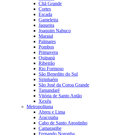
Chã Grande
Cortes
Escada
Gameleira
Jaqueira
Joaquim Nabuco
Maraial
Palmares
Pombos
Primavera
Quipapá
Ribeirão
Rio Formoso
São Benedito do Sul
Sirinhaém
São José da Coroa Grande
Tamandaré
Vitória de Santo Antão
Xexéu
Metropolitana
Abreu e Lima
Araçoiaba
Cabo de Santo Agostinho
Camaragibe
Fernando Noronha