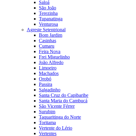
Saloá
São João
Terezinha
Tupanatinga
Venturosa
Agreste Setentrional
Bom Jardim
Casinhas
Cumaru
Feira Nova
Frei Miguelinho
João Alfredo
Limoeiro
Machados
Orobó
Passira
Salgadinho
Santa Cruz do Capibaribe
Santa Maria do Cambucá
São Vicente Férrer
Surubim
Taquaritinga do Norte
Toritama
Vertente do Lério
Vertentes