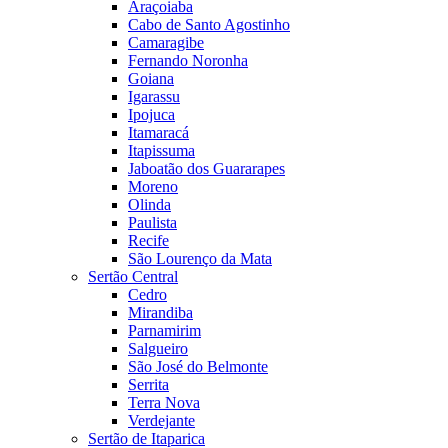
Araçoiaba
Cabo de Santo Agostinho
Camaragibe
Fernando Noronha
Goiana
Igarassu
Ipojuca
Itamaracá
Itapissuma
Jaboatão dos Guararapes
Moreno
Olinda
Paulista
Recife
São Lourenço da Mata
Sertão Central
Cedro
Mirandiba
Parnamirim
Salgueiro
São José do Belmonte
Serrita
Terra Nova
Verdejante
Sertão de Itaparica