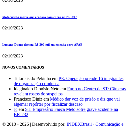
02/10/2023
Motociclista morre após colisão com carro na BR-407
02/10/2023
Luciano Duque destina R$ 300 mil em emenda para APAE
02/10/2023
NOVOS COMENTÁRIOS
Tutoriais do Pebinha
em
PE: Operação prende 16 integrantes
de organização criminosa
Ideginaldo Dionísio Neto
em
Furto no Centro de ST: Câmeras
revelam rostos de suspeitos
Francisco Diniz
em
Médico dar voz de prisão e diz que vai
algemar repórter por fiscalizar descaso
Jc
em
ST: Empresário Faeca Melo sofre grave acidente na
BR-232
© 2010 - 2026 | Desenvolvido por:
INDEXBrasil - Comunicação e