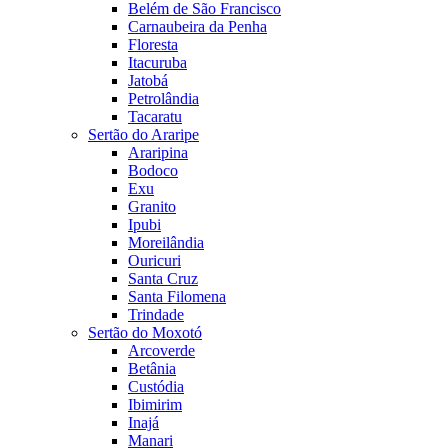
Belém de São Francisco
Carnaubeira da Penha
Floresta
Itacuruba
Jatobá
Petrolândia
Tacaratu
Sertão do Araripe
Araripina
Bodoco
Exu
Granito
Ipubi
Moreilândia
Ouricuri
Santa Cruz
Santa Filomena
Trindade
Sertão do Moxotó
Arcoverde
Betânia
Custódia
Ibimirim
Inajá
Manari