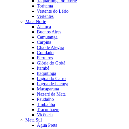
Taquaritinga do Norte
Toritama
Vertente do Lério
Vertentes
Mata Norte
Aliança
Buenos Aires
Camutanga
Carpina
Chã de Alegria
Condado
Ferreiros
Glória do Goitá
Itambé
Itaquitinga
Lagoa do Carro
Lagoa de Itaenga
Macaparana
Nazaré da Mata
Paudalho
Timbaúba
Tracunhaém
Vicência
Mata Sul
Água Preta