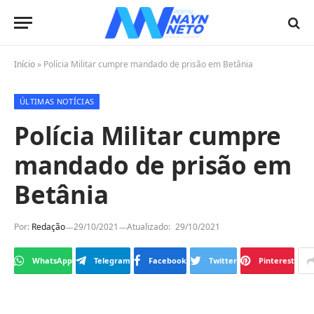
Início
»
Polícia Militar cumpre mandado de prisão em Betânia
ÚLTIMAS NOTÍCIAS
Polícia Militar cumpre
mandado de prisão em
Betânia
Por:
Redação
29/10/2021
Atualizado:
29/10/2021
WhatsApp
Telegram
Facebook
Twitter
Pinterest