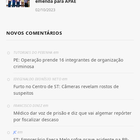
emenda para APAE
02/10/2023
NOVOS COMENTÁRIOS
em
TUTORIAIS DO PEBINHA
PE: Operação prende 16 integrantes de organização
criminosa
em
IDEGINALDO DIONÍSIO NETO
Furto no Centro de ST: Câmeras revelam rostos de
suspeitos
em
FRANCISCO DINIZ
Médico dar voz de prisão e diz que vai algemar repórter
por fiscalizar descaso
em
JC
ST: Empresário Faeca Melo sofre grave acidente na BR-